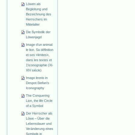
Löwen als
Begleitung und
Bezeichnung des
Herrschers im
Mittelalter
Die Symbolik der
Löwenjagd
Image d’un animal:
le lion. Sa définition
et ses «limites»,
dans les textes et
1'iconographie (XI-
XIV siècle)
Imago leonis in
Despot Stefan’s
Iconography
The Conquering
Lion, the life Circle
of a Symbol
Der Herrscher als
Löwe – Über die
Lebensdauer und
Veränderung eines
Symbols in