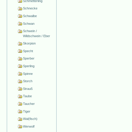
Schmetterling
Schnecke
Schwalbe
Schwan
Schwein /
Wildschwein / Eber
Skorpion
Specht
Sperber
Sperling
Spinne
Storch
Strauß
Taube
Taucher
Tiger
Wal(fisch)
Werwolf