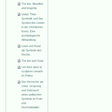
The lion. Bloodline
and kingship
Ueber Thier-
Symbolik und das
Symbol des Löwen
in der christlichen
Kunst. Eine
archäologische
Abhandlung
Löwe und Hund
als Symbole des
Rechts
The lion and Yvain
Les lions dans la
sculpture romane
en Poitou
Der Herrscher als
Löwe. Ursprung
und Gebrauch
eines politischen
Symbols im Früh-
und
Hochmittelalter