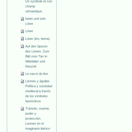
Un symbole et son
champ
sémantique.
Iwein und sein
Löwe
Löwe
Löwe (leo, leena)
Auf den Spuren
des Löwen. Zum
Bild vom Tier in
Mittelalter und
Neuzeit
Le sacre du lion
Leones y águilas.
Política y sociedad
medieval a través
de los símbolos
faunísticos
Tránsito, muerte,
poder y
protección.
Leones en el
imaginario ibérico