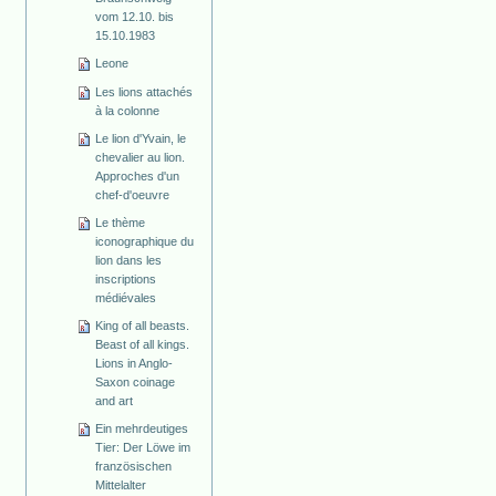
vom 12.10. bis
15.10.1983
Leone
Les lions attachés
à la colonne
Le lion d'Yvain, le
chevalier au lion.
Approches d'un
chef-d'oeuvre
Le thème
iconographique du
lion dans les
inscriptions
médiévales
King of all beasts.
Beast of all kings.
Lions in Anglo-
Saxon coinage
and art
Ein mehrdeutiges
Tier: Der Löwe im
französischen
Mittelalter