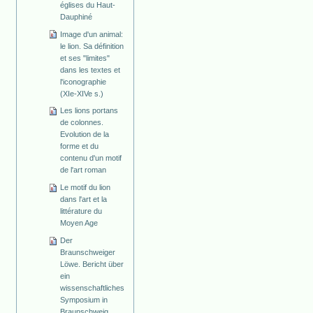
églises du Haut-
Dauphiné
Image d'un animal:
le lion. Sa définition
et ses "limites"
dans les textes et
l'iconographie
(XIe-XIVe s.)
Les lions portans
de colonnes.
Evolution de la
forme et du
contenu d'un motif
de l'art roman
Le motif du lion
dans l'art et la
littérature du
Moyen Age
Der
Braunschweiger
Löwe. Bericht über
ein
wissenschaftliches
Symposium in
Braunschweig