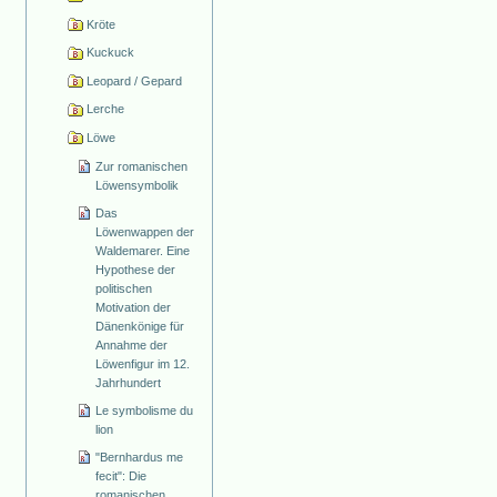
Kröte
Kuckuck
Leopard / Gepard
Lerche
Löwe
Zur romanischen
Löwensymbolik
Das
Löwenwappen der
Waldemarer. Eine
Hypothese der
politischen
Motivation der
Dänenkönige für
Annahme der
Löwenfigur im 12.
Jahrhundert
Le symbolisme du
lion
"Bernhardus me
fecit": Die
romanischen