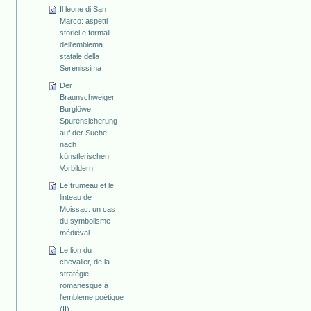
Il leone di San
Marco: aspetti
storici e formali
dell'emblema
statale della
Serenissima
Der
Braunschweiger
Burglöwe.
Spurensicherung
auf der Suche
nach
künstlerischen
Vorbildern
Le trumeau et le
linteau de
Moissac: un cas
du symbolisme
médiéval
Le lion du
chevalier, de la
stratégie
romanesque à
l'emblème poétique
(II)