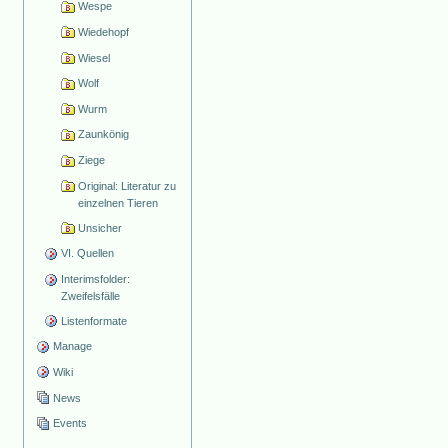
Wespe
Wiedehopf
Wiesel
Wolf
Wurm
Zaunkönig
Ziege
Original: Literatur zu
einzelnen Tieren
Unsicher
VI. Quellen
Interimsfolder:
Zweifelsfälle
Listenformate
Manage
Wiki
News
Events