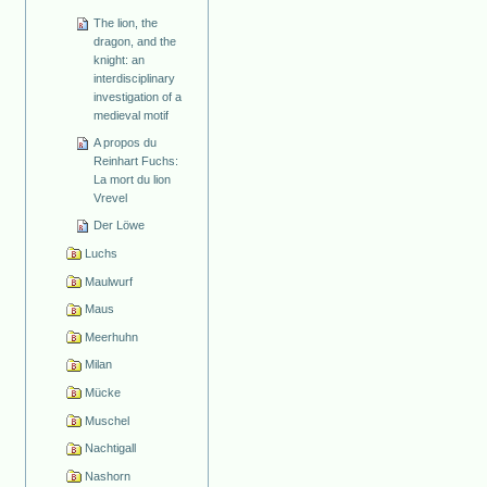
The lion, the
dragon, and the
knight: an
interdisciplinary
investigation of a
medieval motif
A propos du
Reinhart Fuchs:
La mort du lion
Vrevel
Der Löwe
Luchs
Maulwurf
Maus
Meerhuhn
Milan
Mücke
Muschel
Nachtigall
Nashorn