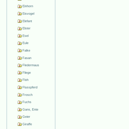
Einhorn
Eisvogel
Elefant
Elster
Esel
Eule
Falke
Fasan
Fledermaus
Fliege
Floh
Flusspferd
Frosch
Fuchs
Gans, Ente
Geier
Giraffe