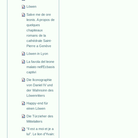
Löwen
Salve me de ore
leonis. A propos de
quelques
chapiteaux
romans de la
cathédrale Saint-
Pierre a Genève
Löwen in Lyon
La favola del leone
malato nell'Ecbasis
captivi
Die Ikonographie
von Daniel IV und
der Wahnsinn des
Löwenritters
Happy-end für
einen Löwen
Die Türzieher des
Mittelalters
“Il est a moi et je a
lui”. Le lion d’Yvain: