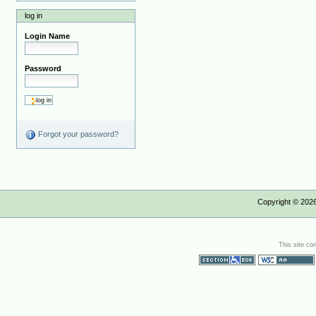
log in
Login Name
Password
Forgot your password?
Copyright ©
202
This site co
Section 508
WCAG