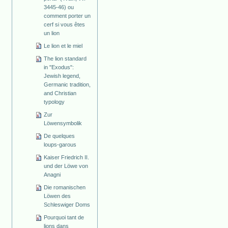
3445-46) ou
comment porter un
cerf si vous êtes
un lion
Le lion et le miel
The lion standard
in "Exodus":
Jewish legend,
Germanic tradition,
and Christian
typology
Zur
Löwensymbolik
De quelques
loups-garous
Kaiser Friedrich II.
und der Löwe von
Anagni
Die romanischen
Löwen des
Schleswiger Doms
Pourquoi tant de
lions dans