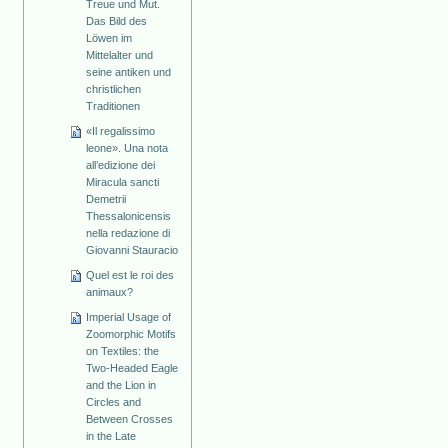
Treue und Mut.
Das Bild des
Löwen im
Mittelalter und
seine antiken und
christlichen
Traditionen
«Il regalissimo
leone». Una nota
all’edizione dei
Miracula sancti
Demetrii
Thessalonicensis
nella redazione di
Giovanni Stauracio
Quel est le roi des
animaux?
Imperial Usage of
Zoomorphic Motifs
on Textiles: the
Two-Headed Eagle
and the Lion in
Circles and
Between Crosses
in the Late