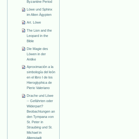
Byzantine Period
Löwe und Sphinx
im Alten Ägypten
Art. Löwe
The Lion and the
Leopard in the
Bible
Die Magie des
Löwen in der
Antike
Aproximación a la
simbología del león
en el libro I de los
Hieroglyphica de
Pierio Valeriano
Drache und Löwe
-- Gefährten oder
Widerpart?
Beobachtungen an
den Tympana von
St. Peter in
Straubing und St.
Michael in
Altenstadt