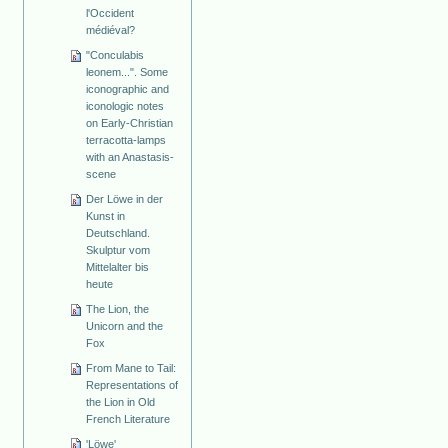
l'Occident
médiéval?
"Conculabis
leonem...". Some
iconographic and
iconologic notes
on Early-Christian
terracotta-lamps
with an Anastasis-
scene
Der Löwe in der
Kunst in
Deutschland.
Skulptur vom
Mittelalter bis
heute
The Lion, the
Unicorn and the
Fox
From Mane to Tail:
Representations of
the Lion in Old
French Literature
'Löwe'