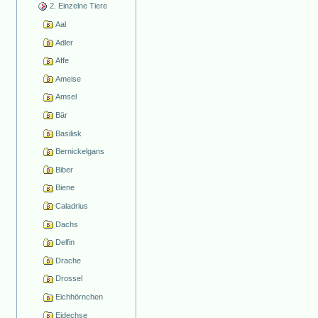
2. Einzelne Tiere
Aal
Adler
Affe
Ameise
Amsel
Bär
Basilisk
Bernickelgans
Biber
Biene
Caladrius
Dachs
Delfin
Drache
Drossel
Eichhörnchen
Eidechse