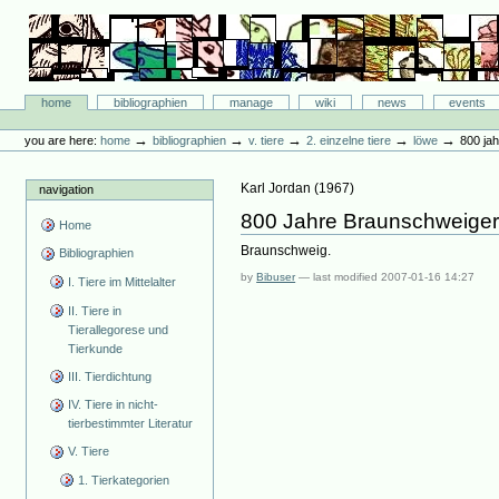
Skip
to
content.
|
Skip
Bibliographie-Portal
to
Sections
home
bibliographien
manage
wiki
news
events
navigation
Personal
tools
→
→
→
→
→
you are here:
home
bibliographien
v. tiere
2. einzelne tiere
löwe
800 ja
Karl Jordan
(
1967
)
navigation
800 Jahre Braunschweiger
Home
Braunschweig.
Bibliographien
by
Bibuser
—
last modified
2007-01-16 14:27
I. Tiere im Mittelalter
II. Tiere in
Tierallegorese und
Tierkunde
III. Tierdichtung
IV. Tiere in nicht-
tierbestimmter Literatur
V. Tiere
1. Tierkategorien