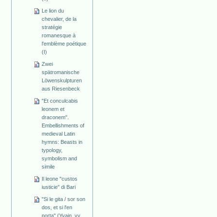
Le lion du
chevalier, de la
stratégie
romanesque à
l'emblème poétique
(I)
Zwei
spätromanische
Löwenskulpturen
aus Riesenbeck
"Et conculcabis
leonem et
draconem".
Embellishments of
medieval Latin
hymns: Beasts in
typology,
symbolism and
simile
Il leone "custos
iusticie" di Bari
"Si le gita / sor son
dos, et si l'en
porta" (Yvain, vv.