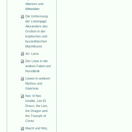
Altertum und
Mitttelalter
Die Umformung
der Löwenjagd
Alexanders des
Großen in der
koptischen und
byzantinischen
Machtkunst
Art. Lions
Der Löwe in der
antiken Fabel und
Novellistik
Löwen in antikem
Mythos und
Gleichnis
Nec Vi Nec
Insidiis, Leo Et
Draco: the Lion,
the Dragon and
the Triumph of
Christ
Macht und Wut,