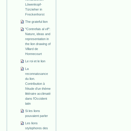
Löwenkopf­-
Türzieher in
Freckenhorst
The grateful lion
"Contrefais al vif":
Nature, ideas and
representation in
the lion drawing of
Villard de
Honnecourt
Le roi et le lion
La
reconnaissance
du lion.
Contribution à
l'étude d'un thème
littéraire acclimaté
dans l'Occident
latin
Si les lions
pouvaient parler
Les lions
stylophores des