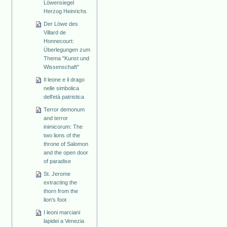
Löwensiegel
Herzog Heinrichs
Der Löwe des
Villard de
Honnecourt:
Überlegungen zum
Thema "Kunst und
Wissenschaft"
Il leone e il drago
nelle simbolica
dell'età patristica
Terror demonum
and terror
inimicorum: The
two lions of the
throne of Salomon
and the open door
of paradise
St. Jerome
extracting the
thorn from the
lion's foot
I leoni marciani
lapidei a Venezia