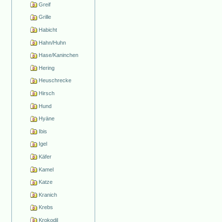
Greif
Grille
Habicht
Hahn/Huhn
Hase/Kaninchen
Hering
Heuschrecke
Hirsch
Hund
Hyäne
Ibis
Igel
Käfer
Kamel
Katze
Kranich
Krebs
Krokodil