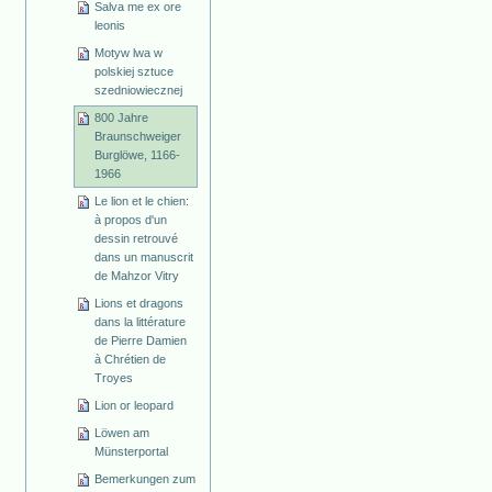
Salva me ex ore
leonis
Motyw lwa w
polskiej sztuce
szedniowiecznej
800 Jahre
Braunschweiger
Burglöwe, 1166-
1966
Le lion et le chien:
à propos d'un
dessin retrouvé
dans un manuscrit
de Mahzor Vitry
Lions et dragons
dans la littérature
de Pierre Damien
à Chrétien de
Troyes
Lion or leopard
Löwen am
Münsterportal
Bemerkungen zum