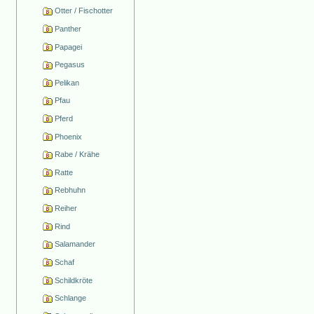
Otter / Fischotter
Panther
Papagei
Pegasus
Pelikan
Pfau
Pferd
Phoenix
Rabe / Krähe
Ratte
Rebhuhn
Reiher
Rind
Salamander
Schaf
Schildkröte
Schlange