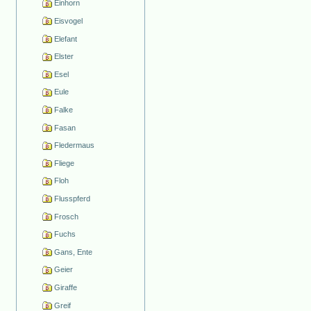
Einhorn
Eisvogel
Elefant
Elster
Esel
Eule
Falke
Fasan
Fledermaus
Fliege
Floh
Flusspferd
Frosch
Fuchs
Gans, Ente
Geier
Giraffe
Greif