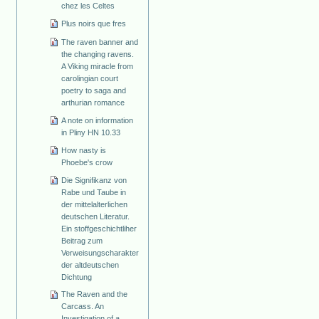
chez les Celtes
Plus noirs que fres
The raven banner and
the changing ravens.
A Viking miracle from
carolingian court
poetry to saga and
arthurian romance
A note on information
in Pliny HN 10.33
How nasty is
Phoebe's crow
Die Signifikanz von
Rabe und Taube in
der mittelalterlichen
deutschen Literatur.
Ein stoffgeschichtliher
Beitrag zum
Verweisungscharakter
der altdeutschen
Dichtung
The Raven and the
Carcass. An
Investigation of a