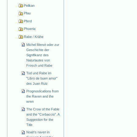
Pelikan
Pfau
Pferd
Phoenix
Rabe / Krähe
Michel Menot oder zur
Geschichte der
Signifikanz des
Naturlautes von
Frosch und Rabe
Tod und Rabe im
"Libro de buen amor"
des Juan Ruiz
Prognostications from
the Raven and the
wren
The Crow of the Fable
and the "Corbaccio". A
Suggestion for the
Title
Noah's raven in