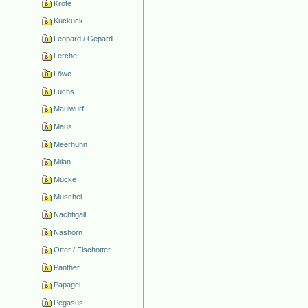
Kröte
Kuckuck
Leopard / Gepard
Lerche
Löwe
Luchs
Maulwurf
Maus
Meerhuhn
Milan
Mücke
Muschel
Nachtigall
Nashorn
Otter / Fischotter
Panther
Papagei
Pegasus