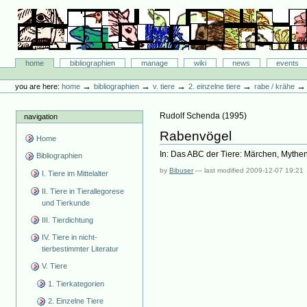
Skip
to
content.
|
Skip
Bibliographie-Portal
to
Sections
home
bibliographien
manage
wiki
news
events
navigation
Personal
tools
→
→
→
→
you are here:
home
bibliographien
v. tiere
2. einzelne tiere
rabe / krähe
Rudolf Schenda
(
1995
)
navigation
Rabenvögel
Home
In: Das ABC der Tiere: Märchen, Mythe
Bibliographien
by
Bibuser
—
last modified
2009-12-07 19:21
I. Tiere im Mittelalter
II. Tiere in Tierallegorese
und Tierkunde
III. Tierdichtung
IV. Tiere in nicht-
tierbestimmter Literatur
V. Tiere
1. Tierkategorien
2. Einzelne Tiere