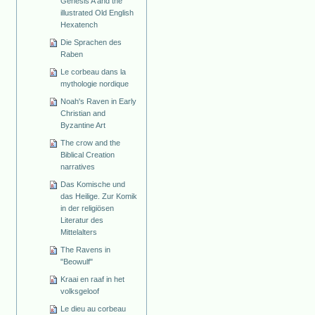
Genesis A and the
illustrated Old English
Hexatench
Die Sprachen des
Raben
Le corbeau dans la
mythologie nordique
Noah's Raven in Early
Christian and
Byzantine Art
The crow and the
Biblical Creation
narratives
Das Komische und
das Heilige. Zur Komik
in der religiösen
Literatur des
Mittelalters
The Ravens in
"Beowulf"
Kraai en raaf in het
volksgeloof
Le dieu au corbeau