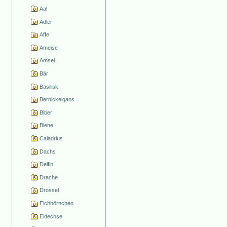
Aal
Adler
Affe
Ameise
Amsel
Bär
Basilisk
Bernickelgans
Biber
Biene
Caladrius
Dachs
Delfin
Drache
Drossel
Eichhörnchen
Eidechse