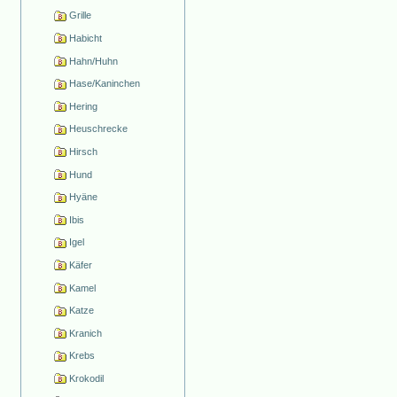
Grille
Habicht
Hahn/Huhn
Hase/Kaninchen
Hering
Heuschrecke
Hirsch
Hund
Hyäne
Ibis
Igel
Käfer
Kamel
Katze
Kranich
Krebs
Krokodil