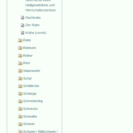
Heiligenattributs und
Herrschaftszeichens
Nachtrabe
Der Rabe
Krähe (cornix)
Ratte
Rebhuhn
Reiher
Rind
Salamander
Schaf
Schildkröte
Schlange
Schmetterling
Schnecke
Schwalbe
Schwan
Schwein / Wildschwein /