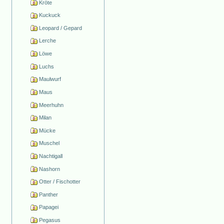
Kröte
Kuckuck
Leopard / Gepard
Lerche
Löwe
Luchs
Maulwurf
Maus
Meerhuhn
Milan
Mücke
Muschel
Nachtigall
Nashorn
Otter / Fischotter
Panther
Papagei
Pegasus