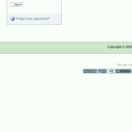
Forgot your password?
Copyright ©
202
This site co
Section 508
WCAG