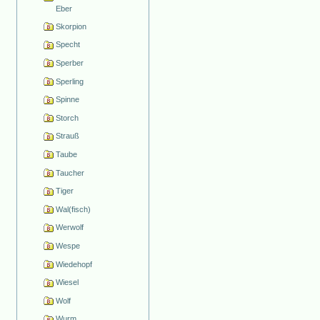
Eber
Skorpion
Specht
Sperber
Sperling
Spinne
Storch
Strauß
Taube
Taucher
Tiger
Wal(fisch)
Werwolf
Wespe
Wiedehopf
Wiesel
Wolf
Wurm