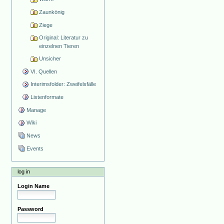
Zaunkönig
Ziege
Original: Literatur zu
einzelnen Tieren
Unsicher
VI. Quellen
Interimsfolder: Zweifelsfälle
Listenformate
Manage
Wiki
News
Events
log in
Login Name
Password