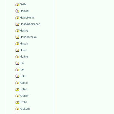
Grille
Habicht
Hahn/Huhn
Hase/Kaninchen
Hering
Heuschrecke
Hirsch
Hund
Hyäne
Ibis
Igel
Käfer
Kamel
Katze
Kranich
Krebs
Krokodil