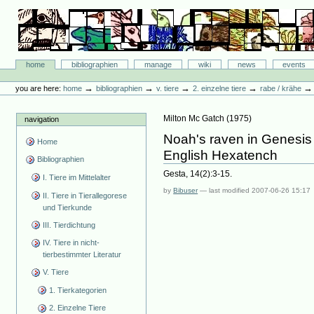
Skip
to
content.
|
Skip
Bibliographie-Portal
to
Sections
home
bibliographien
manage
wiki
news
events
navigation
Personal
tools
→
→
→
→
you are here:
home
bibliographien
v. tiere
2. einzelne tiere
rabe / krähe
Milton Mc Gatch
(
1975
)
navigation
Noah's raven in Genesis A
Home
English Hexatench
Bibliographien
Gesta, 14(2):3-15.
I. Tiere im Mittelalter
by
Bibuser
—
last modified
2007-06-26 15:17
II. Tiere in Tierallegorese
und Tierkunde
III. Tierdichtung
IV. Tiere in nicht-
tierbestimmter Literatur
V. Tiere
1. Tierkategorien
2. Einzelne Tiere