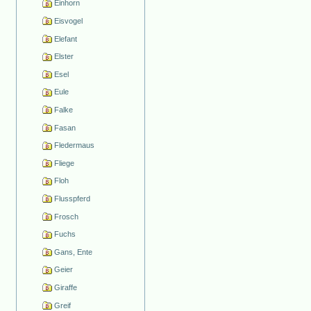
Einhorn
Eisvogel
Elefant
Elster
Esel
Eule
Falke
Fasan
Fledermaus
Fliege
Floh
Flusspferd
Frosch
Fuchs
Gans, Ente
Geier
Giraffe
Greif