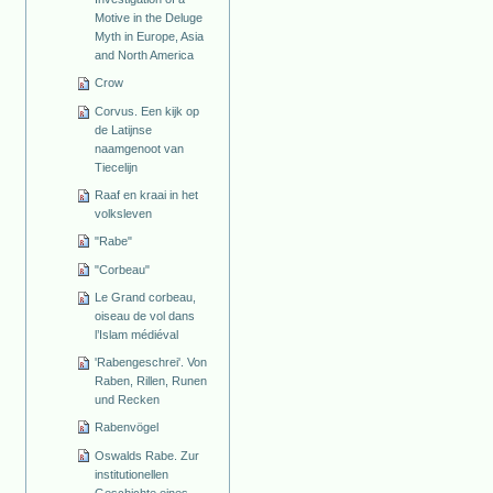
Motive in the Deluge
Myth in Europe, Asia
and North America
Crow
Corvus. Een kijk op
de Latijnse
naamgenoot van
Tiecelijn
Raaf en kraai in het
volksleven
"Rabe"
"Corbeau"
Le Grand corbeau,
oiseau de vol dans
l’Islam médiéval
'Rabengeschrei'. Von
Raben, Rillen, Runen
und Recken
Rabenvögel
Oswalds Rabe. Zur
institutionellen
Geschichte eines