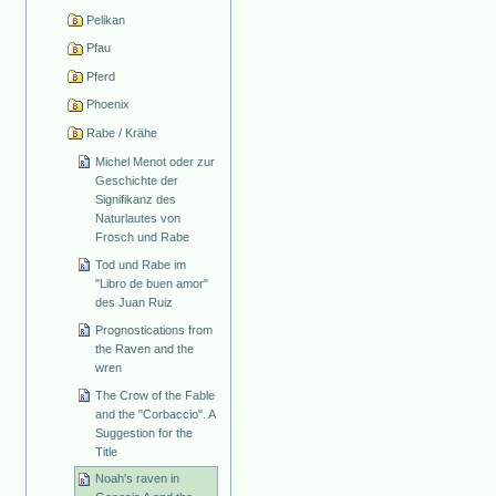
Pelikan
Pfau
Pferd
Phoenix
Rabe / Krähe
Michel Menot oder zur
Geschichte der
Signifikanz des
Naturlautes von
Frosch und Rabe
Tod und Rabe im
"Libro de buen amor"
des Juan Ruiz
Prognostications from
the Raven and the
wren
The Crow of the Fable
and the "Corbaccio". A
Suggestion for the
Title
Noah's raven in