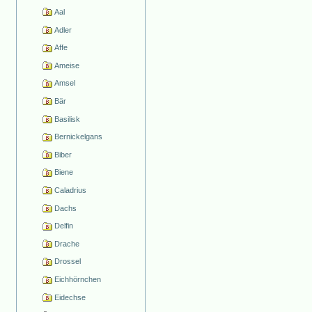
Aal
Adler
Affe
Ameise
Amsel
Bär
Basilisk
Bernickelgans
Biber
Biene
Caladrius
Dachs
Delfin
Drache
Drossel
Eichhörnchen
Eidechse