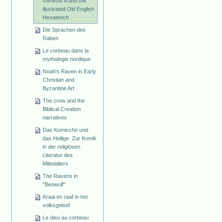
Genesis A and the
illustrated Old English
Hexatench
Die Sprachen des
Raben
Le corbeau dans la
mythologie nordique
Noah's Raven in Early
Christian and
Byzantine Art
The crow and the
Biblical Creation
narratives
Das Komische und
das Heilige. Zur Komik
in der religiösen
Literatur des
Mittelalters
The Ravens in
"Beowulf"
Kraai en raaf in het
volksgeloof
Le dieu au corbeau