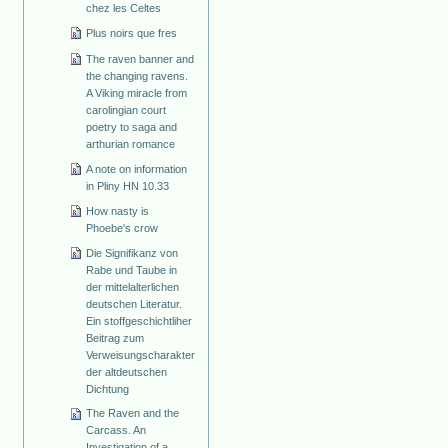
chez les Celtes
Plus noirs que fres
The raven banner and
the changing ravens.
A Viking miracle from
carolingian court
poetry to saga and
arthurian romance
A note on information
in Pliny HN 10.33
How nasty is
Phoebe's crow
Die Signifikanz von
Rabe und Taube in
der mittelalterlichen
deutschen Literatur.
Ein stoffgeschichtliher
Beitrag zum
Verweisungscharakter
der altdeutschen
Dichtung
The Raven and the
Carcass. An
Investigation of a