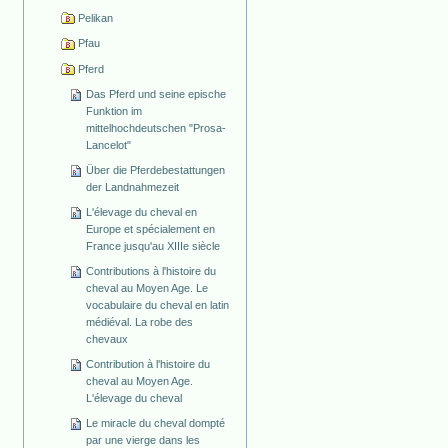
Pelikan
Pfau
Pferd
Das Pferd und seine epische
Funktion im
mittelhochdeutschen "Prosa-
Lancelot"
Über die Pferdebestattungen
der Landnahmezeit
L'élevage du cheval en
Europe et spécialement en
France jusqu'au XIIIe siècle
Contributions à l'histoire du
cheval au Moyen Age. Le
vocabulaire du cheval en latin
médiéval. La robe des
chevaux
Contribution à l'histoire du
cheval au Moyen Age.
L'élevage du cheval
Le miracle du cheval dompté
par une vierge dans les