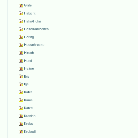
Grille
Habicht
Hahn/Huhn
Hase/Kaninchen
Hering
Heuschrecke
Hirsch
Hund
Hyäne
Ibis
Igel
Käfer
Kamel
Katze
Kranich
Krebs
Krokodil