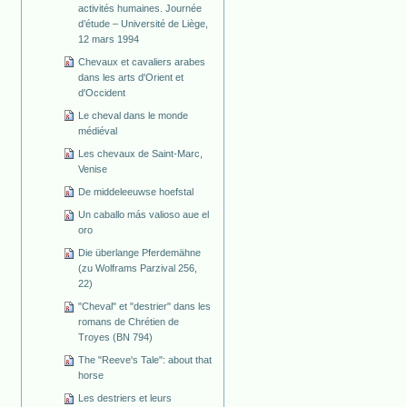
activités humaines. Journée
d’étude – Université de Liège,
12 mars 1994
Chevaux et cavaliers arabes
dans les arts d'Orient et
d'Occident
Le cheval dans le monde
médiéval
Les chevaux de Saint-Marc,
Venise
De middeleeuwse hoefstal
Un caballo más valioso aue el
oro
Die überlange Pferdemähne
(zu Wolframs Parzival 256,
22)
"Cheval" et "destrier" dans les
romans de Chrétien de
Troyes (BN 794)
The "Reeve's Tale": about that
horse
Les destriers et leurs