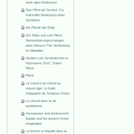
einer alten Redensart
Das Pferd als Symbol. Zur
kulturellen Bedeutung einer
Symbiose
Die Pferde der Enite
Der Ritter und sein Pferd.
Semantisierungsstrategien
einer Mensch-Tier-Verbindung
im Mittelalter
Studien zum Symbolischen in
Hartmanns 'Erec'. Enites
Pferd
Pferd
La science du cheval au
moyen âge. Le traité
d’hippiatrie de Jordanus Rufus
Le cheval dans la vie
quotidienne
Horsepower and donkeywork:
Equids and the ancient Greek
imagination
La femme et l'équidé dans la