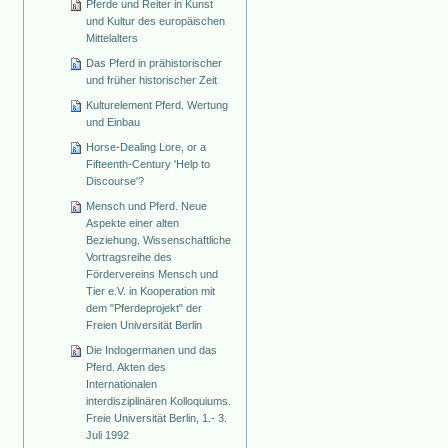
Pferde und Reiter in Kunst
und Kultur des europäischen
Mittelalters
Das Pferd in prähistorischer
und früher historischer Zeit
Kulturelement Pferd. Wertung
und Einbau
Horse-Dealing Lore, or a
Fifteenth-Century 'Help to
Discourse'?
Mensch und Pferd. Neue
Aspekte einer alten
Beziehung. Wissenschaftliche
Vortragsreihe des
Fördervereins Mensch und
Tier e.V. in Kooperation mit
dem "Pferdeprojekt" der
Freien Universität Berlin
Die Indogermanen und das
Pferd. Akten des
Internationalen
interdisziplinären Kolloquiums.
Freie Universität Berlin, 1.- 3.
Juli 1992