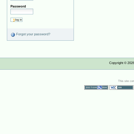
Password
Forgot your password?
Copyright ©
202
This site co
Section 508
WCAG