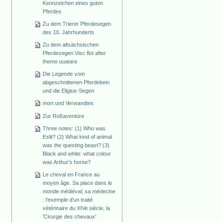
Kennzeichen eines guten
Pferdes
Zu dem Trierer Pferdesegen
des 10. Jahrhunderts
Zu dem altsächsischen
Pferdesegen Visc flot after
themo uuatare
Die Legende vom
abgeschnittenen Pferdebein
und die Eligius-Segen
mort und Verwandtes
Zur Roßaventüre
Three notes: (1) Who was
Eslit? (2) What kind of animal
was the questing beast? (3)
Black and white: what colour
was Arthur's horse?
Le cheval en France au
moyen âge. Sa place dans le
monde médiéval; sa médecine
: l'exemple d'un traité
vétérinaire du XIVe siècle, la
'Cirurgie des chevaux'