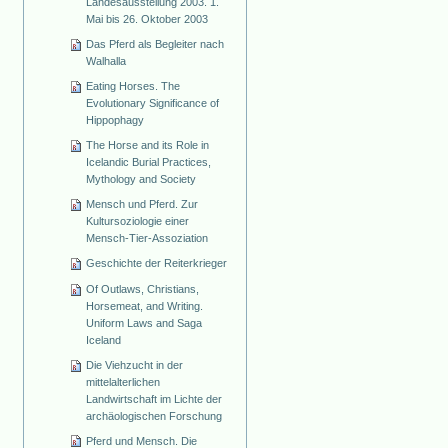
Landesausstellung 2003. 1.
Mai bis 26. Oktober 2003
Das Pferd als Begleiter nach
Walhalla
Eating Horses. The
Evolutionary Significance of
Hippophagy
The Horse and its Role in
Icelandic Burial Practices,
Mythology and Society
Mensch und Pferd. Zur
Kultursoziologie einer
Mensch-Tier-Assoziation
Geschichte der Reiterkrieger
Of Outlaws, Christians,
Horsemeat, and Writing.
Uniform Laws and Saga
Iceland
Die Viehzucht in der
mittelalterlichen
Landwirtschaft im Lichte der
archäologischen Forschung
Pferd und Mensch. Die