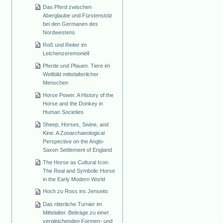
Das Pferd zwischen
Aberglaube und Fürstenstolz
bei den Germanen des
Nordwestens
Roß und Reiter im
Leichenzeremoniell
Pferde und Pfauen. Tiere im
Weltbild mittelalterlicher
Menschen
Horse Power. A History of the
Horse and the Donkey in
Human Societies
Sheep, Horses, Swine, and
Kine. A Zooarchaeological
Perspective on the Anglo-
Saxon Settlement of England
The Horse as Cultural Icon.
The Real and Symbolic Horse
in the Early Modern World
Hoch zu Ross ins Jenseits
Das ritterliche Turnier im
Mittelalter. Beiträge zu einer
vergleichenden Formen- und