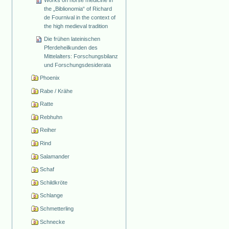
the „Biblionomia“ of Richard
de Fournival in the context of
the high medieval tradition
Die frühen lateinischen
Pferdeheilkunden des
Mittelalters: Forschungsbilanz
und Forschungsdesiderata
Phoenix
Rabe / Krähe
Ratte
Rebhuhn
Reiher
Rind
Salamander
Schaf
Schildkröte
Schlange
Schmetterling
Schnecke