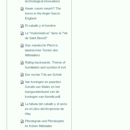
technological innovations
Hwær cwom mearh? The
horse in the Anglo-Saxon
England
El caballo y el hombre
Le "mulomedicus" dans la "Vie
de Saint Benoît"
Das mantische Pferd in
lateinischen Texten des
Mittelalters
Riding backwards: Theme of
humiliation and symbol of evil
Der rechte Tritt am Schritt
Van koningen en paarden:
Gerald van Wales en het
inanguratieritueel van de
koningen van Kenellcunill
La fabula del caballo y el asno
en el Libro del Arcipreste de
Hita
Pferdegrab und Pferdeopfer
im frühen Mittelalter