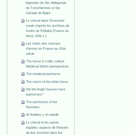
légendes de Ste. Aldegonde
de Tronchiennos et Ste.
Odrade de Balen
Le cheval dans l'économie
rurale d'après les archives de
l'ordre de l'Hôpital (France du
Nord, XIVe s.)
Les robes des chevaux
d'armes en France au XIVe
siècle
The horse in Celtic culture.
Medieval Welsh perspectives
The medieval warhorse
The return of the white horse
Did the Anglo-Saxons have
warhorses?
The warhorses of the
Normans
Al-Andalus y el caballo
Le cheval et les autres
équidés: aspects de l'histoire
de leur insertion dans les