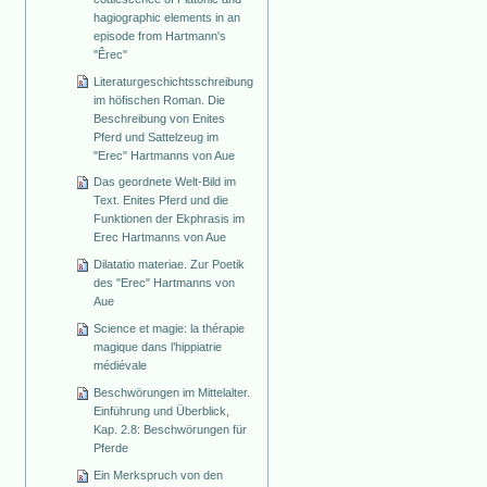
hagiographic elements in an
episode from Hartmann's
"Êrec"
Literaturgeschichtsschreibung
im höfischen Roman. Die
Beschreibung von Enites
Pferd und Sattelzeug im
"Erec" Hartmanns von Aue
Das geordnete Welt-Bild im
Text. Enites Pferd und die
Funktionen der Ekphrasis im
Erec Hartmanns von Aue
Dilatatio materiae. Zur Poetik
des "Erec" Hartmanns von
Aue
Science et magie: la thérapie
magique dans l’hippiatrie
médiévale
Beschwörungen im Mittelalter.
Einführung und Überblick,
Kap. 2.8: Beschwörungen für
Pferde
Ein Merkspruch von den