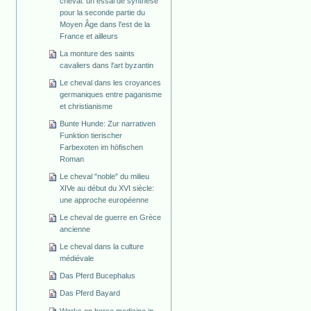
cheval: un essai de synthèse
pour la seconde partie du
Moyen Âge dans l'est de la
France et ailleurs
La monture des saints
cavaliers dans l'art byzantin
Le cheval dans les croyances
germaniques entre paganisme
et christianisme
Bunte Hunde: Zur narrativen
Funktion tierischer
Farbexoten im höfischen
Roman
Le cheval "noble" du milieu
XIVe au début du XVI siècle:
une approche européenne
Le cheval de guerre en Grèce
ancienne
Le cheval dans la culture
médiévale
Das Pferd Bucephalus
Das Pferd Bayard
Works on horse medicine in