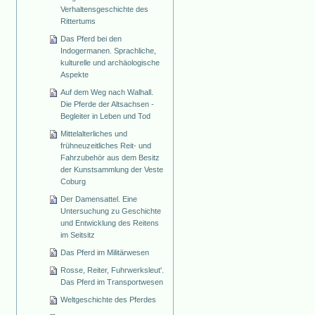
Verhaltensgeschichte des
Rittertums
Das Pferd bei den
Indogermanen. Sprachliche,
kulturelle und archäologische
Aspekte
Auf dem Weg nach Walhall.
Die Pferde der Altsachsen -
Begleiter in Leben und Tod
Mittelalterliches und
frühneuzeitliches Reit- und
Fahrzubehör aus dem Besitz
der Kunstsammlung der Veste
Coburg
Der Damensattel. Eine
Untersuchung zu Geschichte
und Entwicklung des Reitens
im Seitsitz
Das Pferd im Militärwesen
Rosse, Reiter, Fuhrwerksleut'.
Das Pferd im Transportwesen
Weltgeschichte des Pferdes