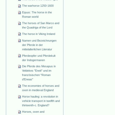
The warhorse 1250-1600
Equus: The horse in the
Roman world
The horses of San Marco and
the Quadriga of the Lord
The horse in Viking Ireland
Namen und Bezeichnungen
der Pferde in der
mittelalterlichen Literatur
Pferdeopfer und Pferdekult
der Indogermanen
Die Pferde des Mesapus in
Veldekes "Eneit" und im
französischen "Roman
d'Eneas"
The economies of horses and
oxen in medieval England
Horse hauling: a revolution in
vehicle transport in twelfth and
thirteenth-c. England?
Horses, oxen and