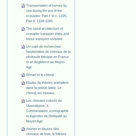
Transportation of horses by
sea during the era of the
crusades. Part I: to c. 1225,
Part II: 1228-1285
The naval architecture of
crusader transport ships and
horse transport revisited
Un sujet de recherches:
l'explortation de chevaux de la
péninsule ibérique en France
et en Angleterre au Moyen
Age
Renart et le cheval
Etudes de thèmes animaliers
dans la poésie latine. Le
cheval, les oiseaux
Les chevaux colorés de
l'Apocalypse. II.
Commentaires, iconographie
et légendes de l'Antiquité au
Moyen Age
Jeunes et dauses des
chevaux de bois: le folklore