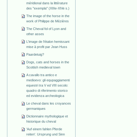
méridional dans la littérature
des "exempla" (XIIIe-XIVe s.)
The image of the horse in the
work of Philippe de Mézières
The Cheval fol of Lyon and
other asses
L'image de l'étalon hemissant
mise à profit par Jean Huss
Paardetuig?
Dogs, cats and horses in the
Scottish medieval town
A cavallo tra antico e
medioevo: gli equpaggiamenti
equestri tra V ed VIII secolo:
quadro di riferimento storico
ed evidenza archeologica
Le cheval dans les croyances
germaniques
Dictionnaire mythologique et
historique du cheval
'Auf einem fahlen Pferde
reiten'. Ursprung und Sinn