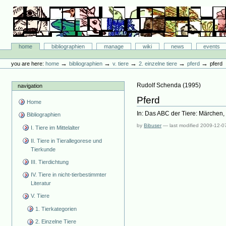
Skip
to
content.
|
Skip
Bibliographie-Portal
to
Sections
home
bibliographien
manage
wiki
news
events
navigation
Personal
tools
→
→
→
→
→
you are here:
home
bibliographien
v. tiere
2. einzelne tiere
pferd
pferd
Rudolf Schenda
(
1995
)
navigation
Pferd
Home
In: Das ABC der Tiere: Märchen
Bibliographien
by
Bibuser
—
last modified
2009-12-0
I. Tiere im Mittelalter
II. Tiere in Tierallegorese und
Tierkunde
III. Tierdichtung
IV. Tiere in nicht-tierbestimmter
Literatur
V. Tiere
1. Tierkategorien
2. Einzelne Tiere