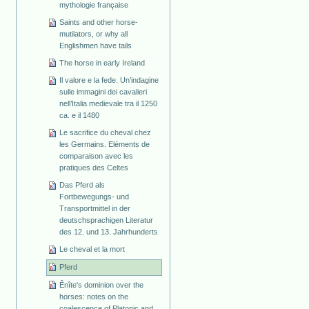
mythologie française
Saints and other horse-
mutilators, or why all
Englishmen have tails
The horse in early Ireland
Il valore e la fede. Un’indagine
sulle immagini dei cavalieri
nell’Italia medievale tra il 1250
ca. e il 1480
Le sacrifice du cheval chez
les Germains. Eléments de
comparaison avec les
pratiques des Celtes
Das Pferd als
Fortbewegungs- und
Transportmittel in der
deutschsprachigen Literatur
des 12. und 13. Jahrhunderts
Le cheval et la mort
Pferd
Ênîte's dominion over the
horses: notes on the
coalescence of Platonic and