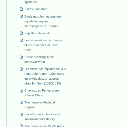
épithètes
Saints equestres
Etude morphométrique des
squelettes équins
mérovingiens de Tournai
Sepolture di cavalli
Les inhumations de chevaux
et les trouvailles de Saint-
Brice
Horse breeding in the
medieval world
Les vices des équidés sous le
regard de l'expert-vétérinaire
en al-Andalus: un aperçu
chez Ibn Sahl (1022-1093)
Chevaux en Périgord aux
XIVe et XVe s.
The horse in Medieval
England
Enide's colored horse and
salernitan color theory
The horse in the Middle Ages