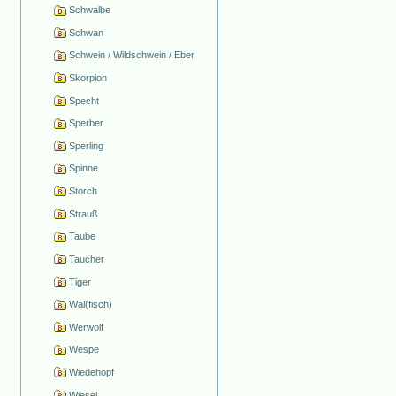
Schwalbe
Schwan
Schwein / Wildschwein / Eber
Skorpion
Specht
Sperber
Sperling
Spinne
Storch
Strauß
Taube
Taucher
Tiger
Wal(fisch)
Werwolf
Wespe
Wiedehopf
Wiesel