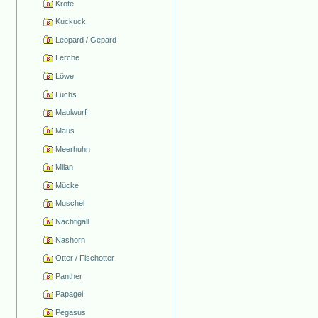
Kröte
Kuckuck
Leopard / Gepard
Lerche
Löwe
Luchs
Maulwurf
Maus
Meerhuhn
Milan
Mücke
Muschel
Nachtigall
Nashorn
Otter / Fischotter
Panther
Papagei
Pegasus