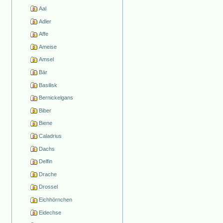
Aal
Adler
Affe
Ameise
Amsel
Bär
Basilisk
Bernickelgans
Biber
Biene
Caladrius
Dachs
Delfin
Drache
Drossel
Eichhörnchen
Eidechse