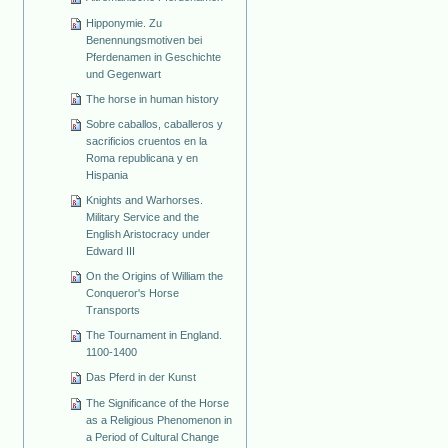
Hipponymie. Zu
Benennungsmotiven bei
Pferdenamen in Geschichte
und Gegenwart
The horse in human history
Sobre caballos, caballeros y
sacrificios cruentos en la
Roma republicana y en
Hispania
Knights and Warhorses.
Military Service and the
English Aristocracy under
Edward III
On the Origins of William the
Conqueror's Horse
Transports
The Tournament in England.
1100-1400
Das Pferd in der Kunst
The Significance of the Horse
as a Religious Phenomenon in
a Period of Cultural Change