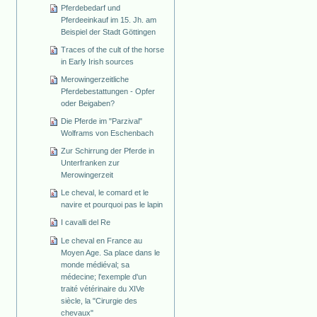
Pferdebedarf und
Pferdeeinkauf im 15. Jh. am
Beispiel der Stadt Göttingen
Traces of the cult of the horse
in Early Irish sources
Merowingerzeitliche
Pferdebestattungen - Opfer
oder Beigaben?
Die Pferde im "Parzival"
Wolframs von Eschenbach
Zur Schirrung der Pferde in
Unterfranken zur
Merowingerzeit
Le cheval, le comard et le
navire et pourquoi pas le lapin
I cavalli del Re
Le cheval en France au
Moyen Age. Sa place dans le
monde médiéval; sa
médecine; l'exemple d'un
traité vétérinaire du XIVe
siècle, la "Cirurgie des
chevaux"