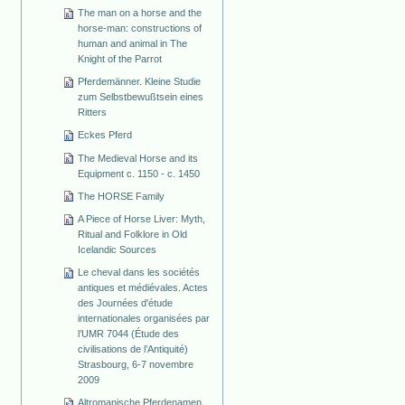
The man on a horse and the
horse-man: constructions of
human and animal in The
Knight of the Parrot
Pferdemänner. Kleine Studie
zum Selbstbewußtsein eines
Ritters
Eckes Pferd
The Medieval Horse and its
Equipment c. 1150 - c. 1450
The HORSE Family
A Piece of Horse Liver: Myth,
Ritual and Folklore in Old
Icelandic Sources
Le cheval dans les sociétés
antiques et médiévales. Actes
des Journées d'étude
internationales organisées par
l’UMR 7044 (Étude des
civilisations de l’Antiquité)
Strasbourg, 6-7 novembre
2009
Altromanische Pferdenamen