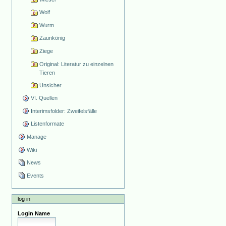
Wolf
Wurm
Zaunkönig
Ziege
Original: Literatur zu einzelnen
Tieren
Unsicher
VI. Quellen
Interimsfolder: Zweifelsfälle
Listenformate
Manage
Wiki
News
Events
log in
Login Name