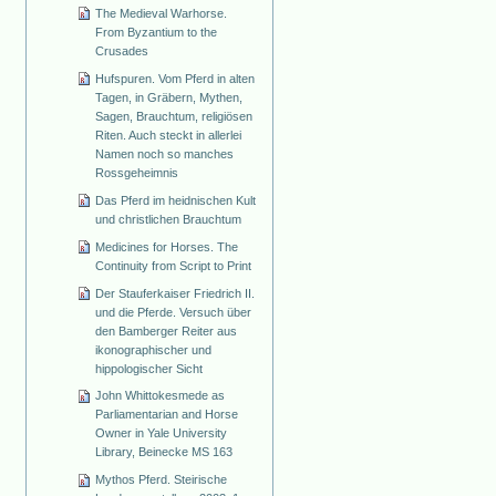
The Medieval Warhorse.
From Byzantium to the
Crusades
Hufspuren. Vom Pferd in alten
Tagen, in Gräbern, Mythen,
Sagen, Brauchtum, religiösen
Riten. Auch steckt in allerlei
Namen noch so manches
Rossgeheimnis
Das Pferd im heidnischen Kult
und christlichen Brauchtum
Medicines for Horses. The
Continuity from Script to Print
Der Stauferkaiser Friedrich II.
und die Pferde. Versuch über
den Bamberger Reiter aus
ikonographischer und
hippologischer Sicht
John Whittokesmede as
Parliamentarian and Horse
Owner in Yale University
Library, Beinecke MS 163
Mythos Pferd. Steirische