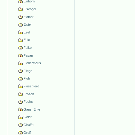
Einhorn
Eisvogel
Elefant
Elster
Esel
Eule
Falke
Fasan
Fledermaus
Fliege
Floh
Flusspferd
Frosch
Fuchs
Gans, Ente
Geier
Giraffe
Greif