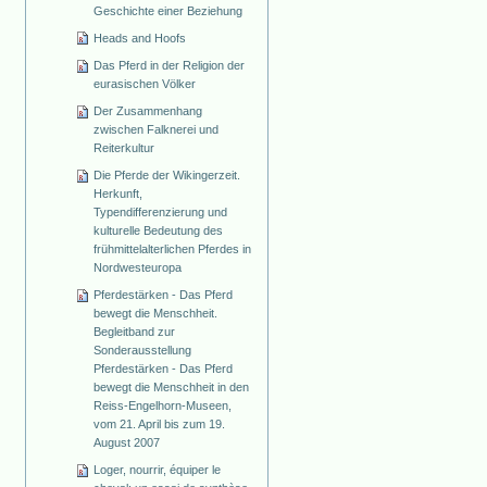
Geschichte einer Beziehung
Heads and Hoofs
Das Pferd in der Religion der
eurasischen Völker
Der Zusammenhang
zwischen Falknerei und
Reiterkultur
Die Pferde der Wikingerzeit.
Herkunft,
Typendifferenzierung und
kulturelle Bedeutung des
frühmittelalterlichen Pferdes in
Nordwesteuropa
Pferdestärken - Das Pferd
bewegt die Menschheit.
Begleitband zur
Sonderausstellung
Pferdestärken - Das Pferd
bewegt die Menschheit in den
Reiss-Engelhorn-Museen,
vom 21. April bis zum 19.
August 2007
Loger, nourrir, équiper le