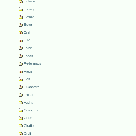
Einhorn
Eisvogel
Elefant
Elster
Esel
Eule
Falke
Fasan
Fledermaus
Fliege
Floh
Flusspferd
Frosch
Fuchs
Gans, Ente
Geier
Giraffe
Greif