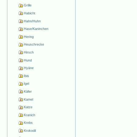
Grille
Habicht
Hahn/Huhn
Hase/Kaninchen
Hering
Heuschrecke
Hirsch
Hund
Hyäne
Ibis
Igel
Käfer
Kamel
Katze
Kranich
Krebs
Krokodil