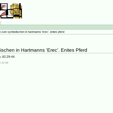
n zum symbolischen in hartmanns 'erec'. enites pferd
schen in Hartmanns 'Erec'. Enites Pferd
e, 82:29-44.
5 22:46