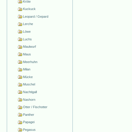
Kröte
Kuckuck
Leopard / Gepard
Lerche
Löwe
Luchs
Maulwurf
Maus
Meerhuhn
Milan
Mücke
Muschel
Nachtigall
Nashorn
Otter / Fischotter
Panther
Papagei
Pegasus