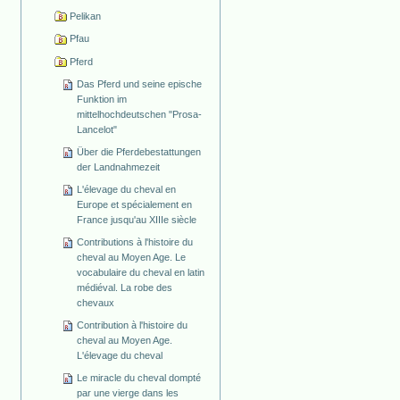
Pelikan
Pfau
Pferd
Das Pferd und seine epische
Funktion im
mittelhochdeutschen "Prosa-
Lancelot"
Über die Pferdebestattungen
der Landnahmezeit
L'élevage du cheval en
Europe et spécialement en
France jusqu'au XIIIe siècle
Contributions à l'histoire du
cheval au Moyen Age. Le
vocabulaire du cheval en latin
médiéval. La robe des
chevaux
Contribution à l'histoire du
cheval au Moyen Age.
L'élevage du cheval
Le miracle du cheval dompté
par une vierge dans les