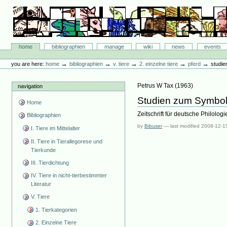
Skip
to
content.
|
Skip
Bibliographie-Portal
to
Sections
home
bibliographien
manage
wiki
news
events
navigation
Personal
tools
→
→
→
→
→
you are here:
home
bibliographien
v. tiere
2. einzelne tiere
pferd
studie
Petrus W Tax
(
1963
)
navigation
Studien zum Symboli
Home
Zeitschrift für deutsche Philologi
Bibliographien
by
Bibuser
—
last modified
2008-12-1
I. Tiere im Mittelalter
II. Tiere in Tierallegorese und
Tierkunde
III. Tierdichtung
IV. Tiere in nicht-tierbestimmter
Literatur
V. Tiere
1. Tierkategorien
2. Einzelne Tiere