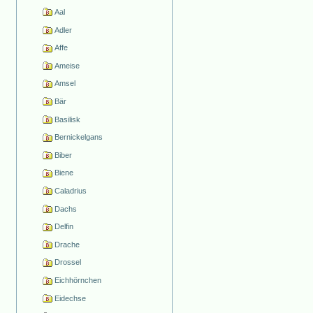
Aal
Adler
Affe
Ameise
Amsel
Bär
Basilisk
Bernickelgans
Biber
Biene
Caladrius
Dachs
Delfin
Drache
Drossel
Eichhörnchen
Eidechse