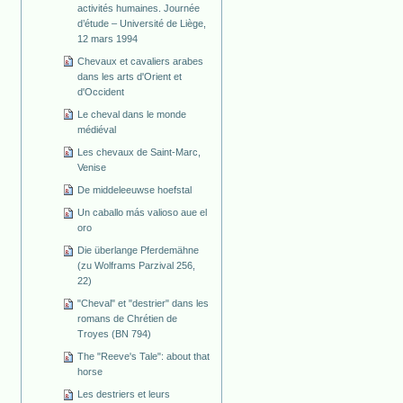
activités humaines. Journée
d’étude – Université de Liège,
12 mars 1994
Chevaux et cavaliers arabes
dans les arts d'Orient et
d'Occident
Le cheval dans le monde
médiéval
Les chevaux de Saint-Marc,
Venise
De middeleeuwse hoefstal
Un caballo más valioso aue el
oro
Die überlange Pferdemähne
(zu Wolframs Parzival 256,
22)
"Cheval" et "destrier" dans les
romans de Chrétien de
Troyes (BN 794)
The "Reeve's Tale": about that
horse
Les destriers et leurs