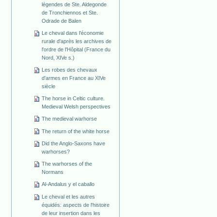
légendes de Ste. Aldegonde
de Tronchiennos et Ste.
Odrade de Balen
Le cheval dans l'économie
rurale d'après les archives de
l'ordre de l'Hôpital (France du
Nord, XIVe s.)
Les robes des chevaux
d'armes en France au XIVe
siècle
The horse in Celtic culture.
Medieval Welsh perspectives
The medieval warhorse
The return of the white horse
Did the Anglo-Saxons have
warhorses?
The warhorses of the
Normans
Al-Andalus y el caballo
Le cheval et les autres
équidés: aspects de l'histoire
de leur insertion dans les