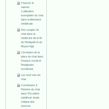
Chasser le
naturel...
L'utilisation
exemplaire du chat
dans la littérature
médiévale
Des usages du
chat dans la
médecine de la fin
de l'Antiquité et du
Moyen Age
L'évolution de la
place du chat dans
l'espace social et
l'imaginaire
occidental
Les neuf vies du
chat
Contribution à
l'histoire du chat
dans l'Occident
médiéval: étude
critique des
sources