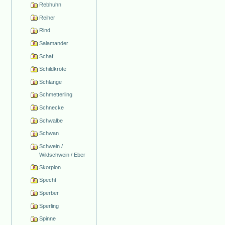
Rebhuhn
Reiher
Rind
Salamander
Schaf
Schildkröte
Schlange
Schmetterling
Schnecke
Schwalbe
Schwan
Schwein /
Wildschwein / Eber
Skorpion
Specht
Sperber
Sperling
Spinne