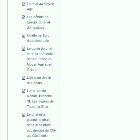
Le chat au Moyen
Age
Les débuts en
Europe du chat
domestique
Il gatto nel libro
rinascimentale
Le conte du chat
et de la chandelle
dans l'Europe du
Moyen Age et en
Orient
L'étrange destin
des chats
Le roman de
Renart. Branche
XI. Les vêpres de
Tobert le Chat
Le chat et la
palette: le chat
dans la peinture
occidentale du XVe
au XXe siècle