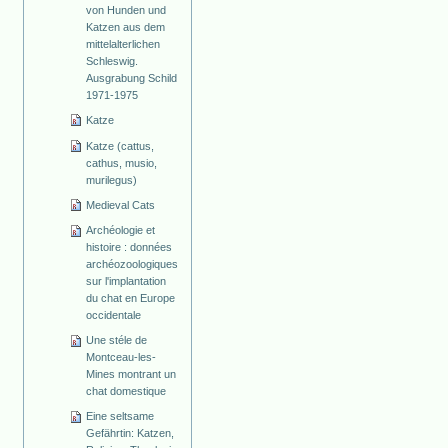
von Hunden und
Katzen aus dem
mittelalterlichen
Schleswig.
Ausgrabung Schild
1971-1975
Katze
Katze (cattus,
cathus, musio,
murilegus)
Medieval Cats
Archéologie et
histoire : données
archéozoologiques
sur l'implantation
du chat en Europe
occidentale
Une stéle de
Montceau-les-
Mines montrant un
chat domestique
Eine seltsame
Gefährtin: Katzen,