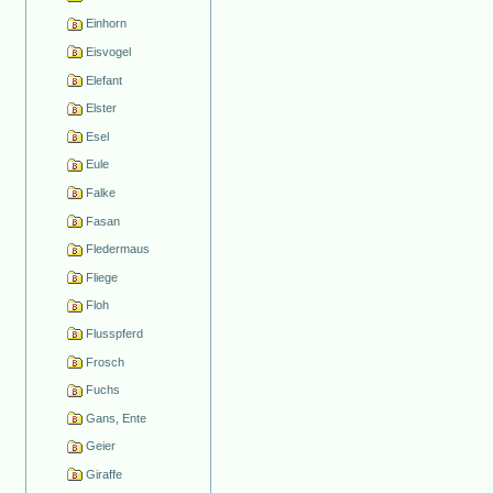
Einhorn
Eisvogel
Elefant
Elster
Esel
Eule
Falke
Fasan
Fledermaus
Fliege
Floh
Flusspferd
Frosch
Fuchs
Gans, Ente
Geier
Giraffe