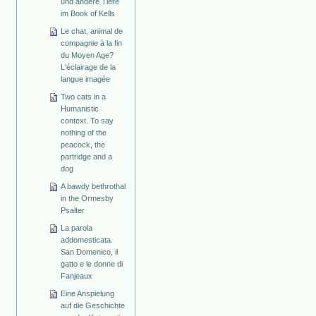
und andere Tiere
im Book of Kells
Le chat, animal de
compagnie à la fin
du Moyen Age?
L'éclairage de la
langue imagée
Two cats in a
Humanistic
context. To say
nothing of the
peacock, the
partridge and a
dog
A bawdy bethrothal
in the Ormesby
Psalter
La parola
addomesticata.
San Domenico, il
gatto e le donne di
Fanjeaux
Eine Anspielung
auf die Geschichte