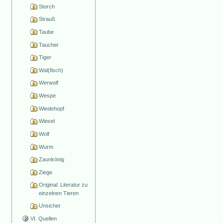
Storch
Strauß
Taube
Taucher
Tiger
Wal(fisch)
Werwolf
Wespe
Wiedehopf
Wiesel
Wolf
Wurm
Zaunkönig
Ziege
Original: Literatur zu
einzelnen Tieren
Unsicher
VI. Quellen