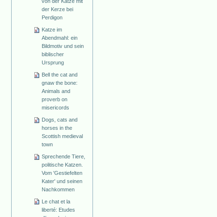
von der Katze mit
der Kerze bei
Perdigon
Katze im
Abendmahl: ein
Bildmotiv und sein
biblischer
Ursprung
Bell the cat and
gnaw the bone:
Animals and
proverb on
misericords
Dogs, cats and
horses in the
Scottish medieval
town
Sprechende Tiere,
politische Katzen.
Vom 'Gestiefelten
Kater' und seinen
Nachkommen
Le chat et la
liberté: Etudes