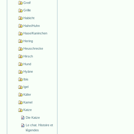
Greif
Grille
Habicht
Hahn/Huhn
Hase/Kaninchen
Hering
Heuschrecke
Hirsch
Hund
Hyäne
Ibis
Igel
Käfer
Kamel
Katze
Die Katze
Le chat. Histoire et
légendes