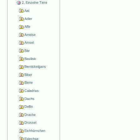
2. Einzelne Tiere
Aal
Adler
Affe
Ameise
Amsel
Bär
Basilisk
Bernickelgans
Biber
Biene
Caladrius
Dachs
Delfin
Drache
Drossel
Eichhörnchen
Eidechse