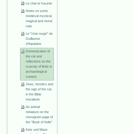
Le chat et l'usurier
Notes on some
medieval mystical,
magical and moral
cats
Le "chat rouge" de
Guillaume
d'Aquitaine
Domestication of
the cat and
reflections on the
scarcity of finds in
archaeological
context
Jews, heretics and
the sign of the cat
in the Bible
moralisée
An animal
miniature on the
monogram page of
the "Book of Kells"
Katz und Maus