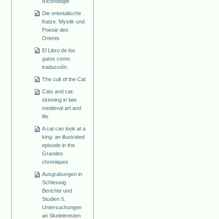
d'iconologie
Die orientalische
Katze. Mystik und
Poesie des
Orients
El Libro de los
gatos como
traducción
The cult of the Cat
Cats and cat-
skinning in late
medieval art and
life
A cat can look at a
king: an illustrated
episode in the
Grandes
chroniques
Ausgrabungen in
Schleswig.
Berichte und
Studien 5.
Untersuchungen
an Skelettresten