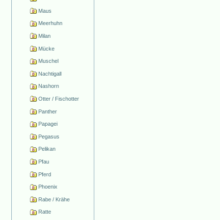
Maus
Meerhuhn
Milan
Mücke
Muschel
Nachtigall
Nashorn
Otter / Fischotter
Panther
Papagei
Pegasus
Pelikan
Pfau
Pferd
Phoenix
Rabe / Krähe
Ratte