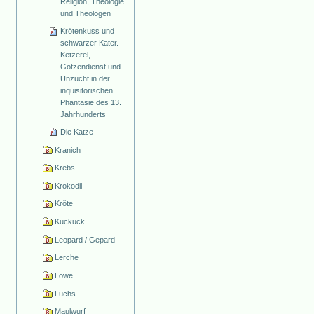
Religion, Theologie
und Theologen
Krötenkuss und
schwarzer Kater.
Ketzerei,
Götzendienst und
Unzucht in der
inquisitorischen
Phantasie des 13.
Jahrhunderts
Die Katze
Kranich
Krebs
Krokodil
Kröte
Kuckuck
Leopard / Gepard
Lerche
Löwe
Luchs
Maulwurf