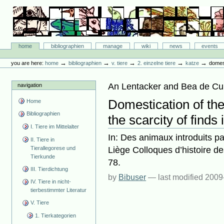
Skip
to
content.
|
Skip
Bibliographie-Portal
to
Sections
home
bibliographien
manage
wiki
news
events
navigation
Personal
tools
→
→
→
→
→
you are here:
home
bibliographien
v. tiere
2. einzelne tiere
katze
domest
An Lentacker and Bea de Cu
navigation
Domestication of the
Home
Bibliographien
the scarcity of finds
I. Tiere im Mittelalter
In: Des animaux introduits p
II. Tiere in
Liège Colloques d’histoire d
Tierallegorese und
Tierkunde
78.
III. Tierdichtung
by
Bibuser
—
last modified
2009
IV. Tiere in nicht-
tierbestimmter Literatur
V. Tiere
1. Tierkategorien