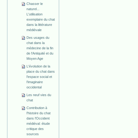
Chasser le
naturel...
L'utilisation
exemplaire du chat
dans la littérature
médiévale
Des usages du
chat dans la
médecine de la fin
de l'Antiquité et du
Moyen Age
L'évolution de la
place du chat dans
l'espace social et
l'imaginaire
occidental
Les neuf vies du
chat
Contribution à
l'histoire du chat
dans l'Occident
médiéval: étude
critique des
sources