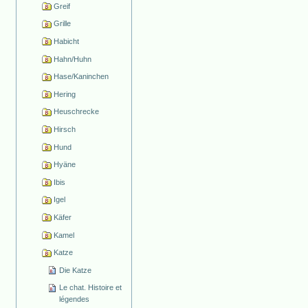
Greif
Grille
Habicht
Hahn/Huhn
Hase/Kaninchen
Hering
Heuschrecke
Hirsch
Hund
Hyäne
Ibis
Igel
Käfer
Kamel
Katze
Die Katze
Le chat. Histoire et
légendes