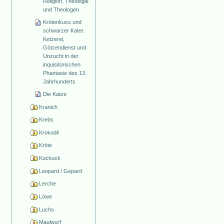
Religion, Theologie
und Theologen
Krötenkuss und
schwarzer Kater.
Ketzerei,
Götzendienst und
Unzucht in der
inquisitorischen
Phantasie des 13.
Jahrhunderts
Die Katze
Kranich
Krebs
Krokodil
Kröte
Kuckuck
Leopard / Gepard
Lerche
Löwe
Luchs
Maulwurf