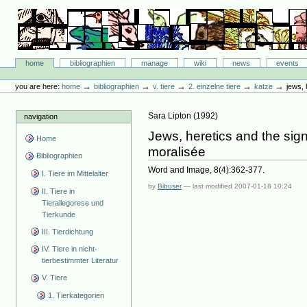
Skip
to
content.
|
Skip
Bibliographie-Portal
to
Sections
home
bibliographien
manage
wiki
news
events
navigation
Personal
tools
→
→
→
→
→
you are here:
home
bibliographien
v. tiere
2. einzelne tiere
katze
jews, 
Sara Lipton
(
1992
)
navigation
Jews, heretics and the sign 
Home
moralisée
Bibliographien
Word and Image, 8(4):362-377.
I. Tiere im Mittelalter
by
Bibuser
—
last modified
2007-01-18 10:24
II. Tiere in
Tierallegorese und
Tierkunde
III. Tierdichtung
IV. Tiere in nicht-
tierbestimmter Literatur
V. Tiere
1. Tierkategorien