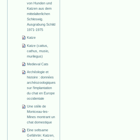
von Hunden und
Katzen aus dem
mittelalterlichen
Schleswig.
Ausgrabung Schild
1971-1975
Katze
Katze (cattus,
cathus, musio,
murilegus)
Medieval Cats
Archéologie et
histoire : données
archéozoologiques
sur l'implantation
du chat en Europe
occidentale
Une stéle de
Montceau-les-
Mines montrant un
chat domestique
Eine seltsame
Gefährtin: Katzen,