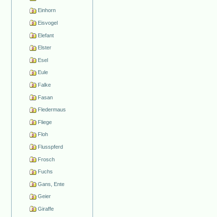
Einhorn
Eisvogel
Elefant
Elster
Esel
Eule
Falke
Fasan
Fledermaus
Fliege
Floh
Flusspferd
Frosch
Fuchs
Gans, Ente
Geier
Giraffe