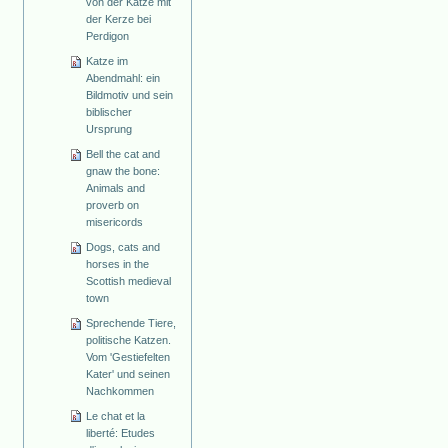
von der Katze mit
der Kerze bei
Perdigon
Katze im
Abendmahl: ein
Bildmotiv und sein
biblischer
Ursprung
Bell the cat and
gnaw the bone:
Animals and
proverb on
misericords
Dogs, cats and
horses in the
Scottish medieval
town
Sprechende Tiere,
politische Katzen.
Vom 'Gestiefelten
Kater' und seinen
Nachkommen
Le chat et la
liberté: Etudes