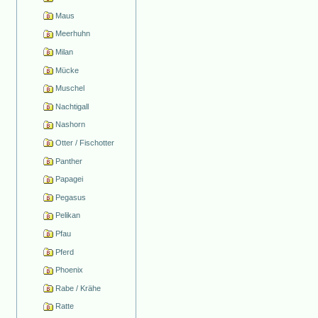
Maus
Meerhuhn
Milan
Mücke
Muschel
Nachtigall
Nashorn
Otter / Fischotter
Panther
Papagei
Pegasus
Pelikan
Pfau
Pferd
Phoenix
Rabe / Krähe
Ratte