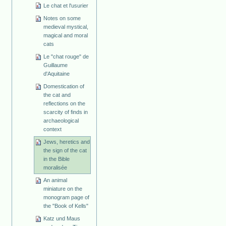
Le chat et l'usurier
Notes on some
medieval mystical,
magical and moral
cats
Le "chat rouge" de
Guillaume
d'Aquitaine
Domestication of
the cat and
reflections on the
scarcity of finds in
archaeological
context
Jews, heretics and
the sign of the cat
in the Bible
moralisée
An animal
miniature on the
monogram page of
the "Book of Kells"
Katz und Maus