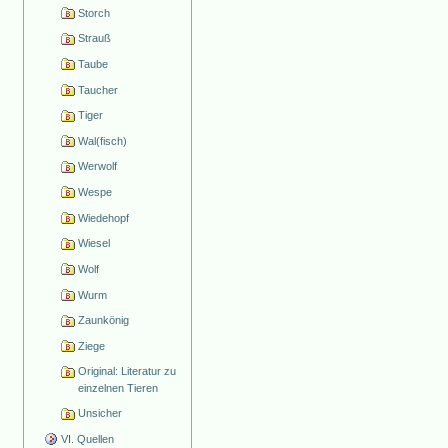
Storch
Strauß
Taube
Taucher
Tiger
Wal(fisch)
Werwolf
Wespe
Wiedehopf
Wiesel
Wolf
Wurm
Zaunkönig
Ziege
Original: Literatur zu
einzelnen Tieren
Unsicher
VI. Quellen