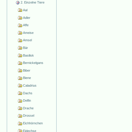
2. Einzelne Tiere
Aal
Adler
Affe
Ameise
Amsel
Bär
Basilisk
Bernickelgans
Biber
Biene
Caladrius
Dachs
Delfin
Drache
Drossel
Eichhörnchen
Eidechse