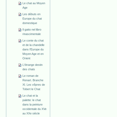
Le chat au Moyen
Age
Les débuts en
Europe du chat
domestique
Il gatto nel libro
rinascimentale
Le conte du chat
et de la chandelle
dans l'Europe du
Moyen Age et en
Orient
L'étrange destin
des chats
Le roman de
Renart. Branche
XI. Les vêpres de
Tobert le Chat
Le chat et la
palette: le chat
dans la peinture
occidentale du XVe
au XXe siècle