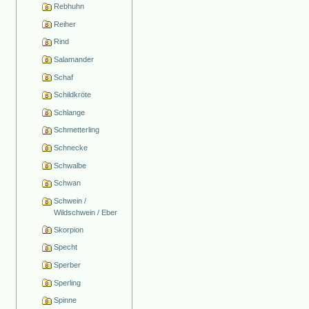
Rebhuhn
Reiher
Rind
Salamander
Schaf
Schildkröte
Schlange
Schmetterling
Schnecke
Schwalbe
Schwan
Schwein /
Wildschwein / Eber
Skorpion
Specht
Sperber
Sperling
Spinne