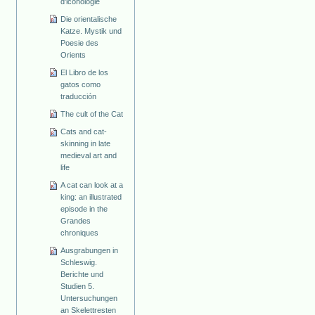
d'iconologie
Die orientalische
Katze. Mystik und
Poesie des
Orients
El Libro de los
gatos como
traducción
The cult of the Cat
Cats and cat-
skinning in late
medieval art and
life
A cat can look at a
king: an illustrated
episode in the
Grandes
chroniques
Ausgrabungen in
Schleswig.
Berichte und
Studien 5.
Untersuchungen
an Skelettresten