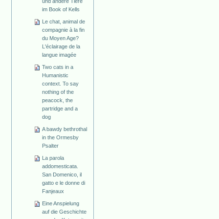
und andere Tiere
im Book of Kells
Le chat, animal de
compagnie à la fin
du Moyen Age?
L'éclairage de la
langue imagée
Two cats in a
Humanistic
context. To say
nothing of the
peacock, the
partridge and a
dog
A bawdy bethrothal
in the Ormesby
Psalter
La parola
addomesticata.
San Domenico, il
gatto e le donne di
Fanjeaux
Eine Anspielung
auf die Geschichte