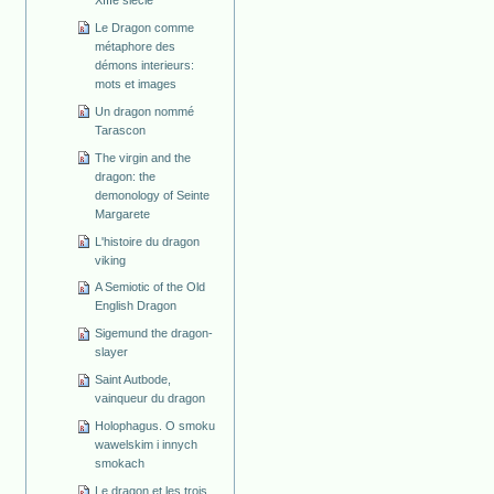
Le Dragon comme
métaphore des
démons interieurs:
mots et images
Un dragon nommé
Tarascon
The virgin and the
dragon: the
demonology of Seinte
Margarete
L'histoire du dragon
viking
A Semiotic of the Old
English Dragon
Sigemund the dragon-
slayer
Saint Autbode,
vainqueur du dragon
Holophagus. O smoku
wawelskim i innych
smokach
Le dragon et les trois