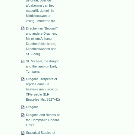
de draak over de
afbakening van het
natuurlijk domein in
Middeleeuwen en
vroeg - moderne tijd
Drachen im "Beowulf"
und andere Drachen.
Mit einem Anhang:
Drachenfeldzeichen,
Drachenwappen und
St. Georg
St. Michael, the dragon
and the lamb on Early
Tympana
Dragons, serpents et
reptiles dans un
bestiaire manuscrit du
XIVe siècle (B.R.
Bruxelles Ms. 8327-42)
Dragons
Dragons and Beasts at
the Hampshire Record
Office
Statistical Studies of