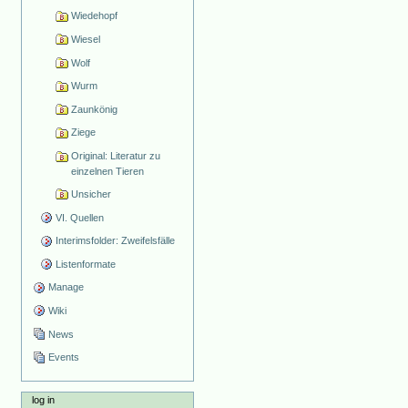
Wiedehopf
Wiesel
Wolf
Wurm
Zaunkönig
Ziege
Original: Literatur zu
einzelnen Tieren
Unsicher
VI. Quellen
Interimsfolder: Zweifelsfälle
Listenformate
Manage
Wiki
News
Events
log in