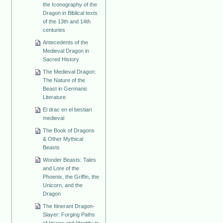
the Iconography of the
Dragon in Biblical texts
of the 13th and 14th
centuries
Antecedents of the
Medieval Dragon in
Sacred History
The Medieval Dragon:
The Nature of the
Beast in Germanic
Literature
El drac en el bestiari
medieval
The Book of Dragons
& Other Mythical
Beasts
Wonder Beasts: Tales
and Lore of the
Phoenix, the Griffin, the
Unicorn, and the
Dragon
The Itinerant Dragon-
Slayer: Forging Paths
of Image and Identity in