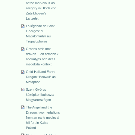
of the marvelous as
allegory in Ulrich von
Zatzikhoven's
Lanzelet.
La légende de Saint
Georges: du
Mégalomartyr au
Tropaîophoros
Örnens strid mot
draken -- en armenisk
apokalyps och dess
medeltida kontext.
Gold-Hall and Earth-
Dragon: 'Beowulf' as
Metaphor
Szent György
középkori kultusza
Magyarországon
The Angel and the
Dragon: two medallions
from an early medieval
hill-fort in Kalisz,
Poland.