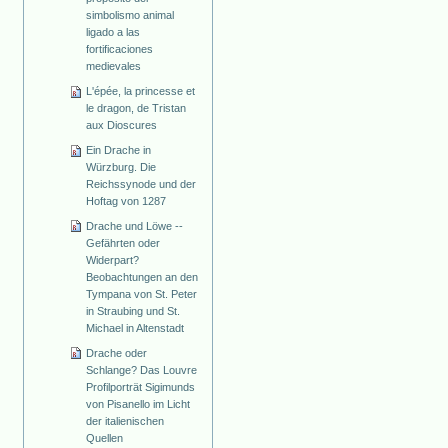
simbolismo animal
ligado a las
fortificaciones
medievales
L'épée, la princesse et
le dragon, de Tristan
aux Dioscures
Ein Drache in
Würzburg. Die
Reichssynode und der
Hoftag von 1287
Drache und Löwe --
Gefährten oder
Widerpart?
Beobachtungen an den
Tympana von St. Peter
in Straubing und St.
Michael in Altenstadt
Drache oder
Schlange? Das Louvre
Profilporträt Sigimunds
von Pisanello im Licht
der italienischen
Quellen