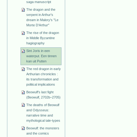
saga manuscript
The dragon and the
serpent in Arthur's
dream in Malory's "Le
Morte D'Arthur"
The rise of the dragon
in Middle Byzantine
hagiography
Sint Joris in een
waterput. Een tinnen
kan uit Putten
The red dragon in early
Arthurian chronicles :
its transformation and
political implications
Beowulf's last fight
(Beowulf, 2702b–2705)
The deaths of Beowulf
and Odysseus:
narrative time and
mythological tale-types
Beowulf: the monsters
and the comics