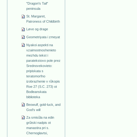
"Dragon's Tail"
peninsula
St. Margaret,
Patroness of Childbirth
Løve og drage
Geometriyata i zmeyat
Nyakoi aspekti na
vzaimootnoshenieto
mezhdu tekst i
paratekstovo pole prez
Srednovekovieto:
pripiskata s
teratomorfno
izobrazhenie v rǔkopis
Roe 27 (S.C. 273) ot
Bodleanskata
biblioteka
Beowulf, gold-luck, and
God's will
Za smisǔla na edin
grǔtski nadpis ot
manastira pri s.
Chernoglavtsi,