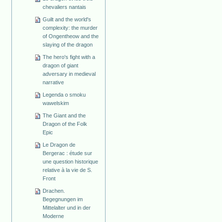
chevaliers nantais
Guilt and the world's
complexity: the murder
of Ongentheow and the
slaying of the dragon
The hero's fight with a
dragon of giant
adversary in medieval
narrative
Legenda o smoku
wawelskim
The Giant and the
Dragon of the Folk
Epic
Le Dragon de
Bergerac : étude sur
une question historique
relative à la vie de S.
Front
Drachen.
Begegnungen im
Mittelalter und in der
Moderne