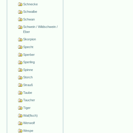
Schnecke
Schwalbe
Schwan
Schwein / Wildschwein /
Eber
Skorpion
Specht
Sperber
Sperling
Spinne
Storch
Strauß
Taube
Taucher
Tiger
Wal(fisch)
Werwolf
Wespe