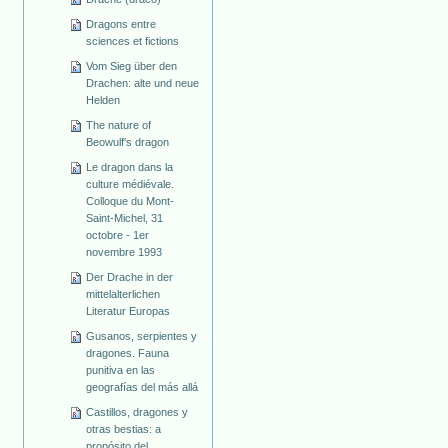
Dragons entre
sciences et fictions
Vom Sieg über den
Drachen: alte und neue
Helden
The nature of
Beowulf's dragon
Le dragon dans la
culture médiévale.
Colloque du Mont-
Saint-Michel, 31
octobre - 1er
novembre 1993
Der Drache in der
mittelalterlichen
Literatur Europas
Gusanos, serpientes y
dragones. Fauna
punitiva en las
geografías del más allá
Castillos, dragones y
otras bestias: a
propósito del