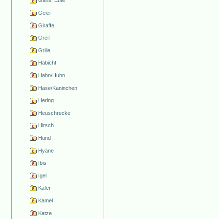
Gans, Ente
Geier
Giraffe
Greif
Grille
Habicht
Hahn/Huhn
Hase/Kaninchen
Hering
Heuschrecke
Hirsch
Hund
Hyäne
Ibis
Igel
Käfer
Kamel
Katze