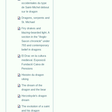
occidentales du type
de Saint-Michel debout
sur le dragon
Dragons, serpents and
St. Michael
Firy drakes and
blazing-bearded light. A
section in the "Anglo-
Saxon chronicle" under
793 and contemporary
belief in dragons
El Drac en la cultura
medieval. Exposició
Fundació Caixa de
Pensions
Histoire du dragon
viking
The dream of the
dragon and the bear
Herzeloyde's dragon
dream
The evolution of a saint
and his dragon