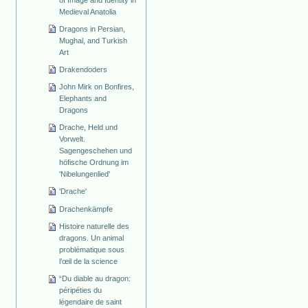
Medieval Anatolia
Dragons in Persian,
Mughal, and Turkish
Art
Drakendoders
John Mirk on Bonfires,
Elephants and
Dragons
Drache, Held und
Vorwelt.
Sagengeschehen und
höfische Ordnung im
'Nibelungenlied'
'Drache'
Drachenkämpfe
Histoire naturelle des
dragons. Un animal
problématique sous
l’œil de la science
“Du diable au dragon:
péripéties du
légendaire de saint