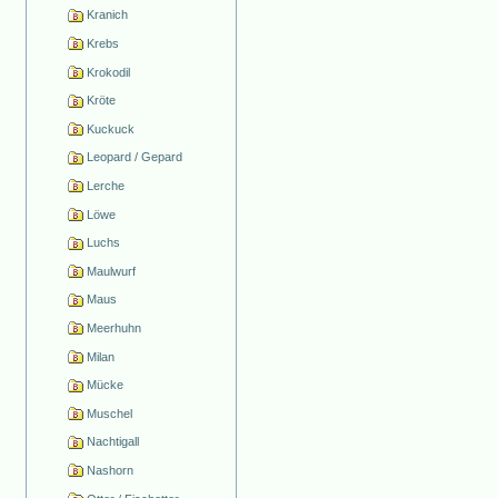
Kranich
Krebs
Krokodil
Kröte
Kuckuck
Leopard / Gepard
Lerche
Löwe
Luchs
Maulwurf
Maus
Meerhuhn
Milan
Mücke
Muschel
Nachtigall
Nashorn