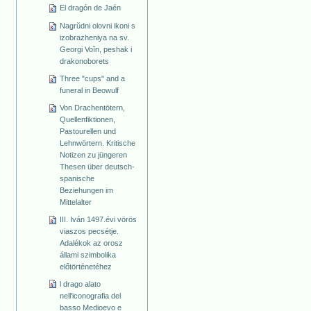
El dragón de Jaén
Nagrŭdni olovni ikoni s
izobrazheniya na sv.
Georgi Voĭn, peshak i
drakonoborets
Three "cups" and a
funeral in Beowulf
Von Drachentötern,
Quellenfiktionen,
Pastourellen und
Lehnwörtern. Kritische
Notizen zu jüngeren
Thesen über deutsch-
spanische
Beziehungen im
Mittelalter
III. Iván 1497.évi vörös
viaszos pecsétje.
Adalékok az orosz
állami szimbolika
előtörténetéhez
l drago alato
nell'iconografia del
basso Medioevo e