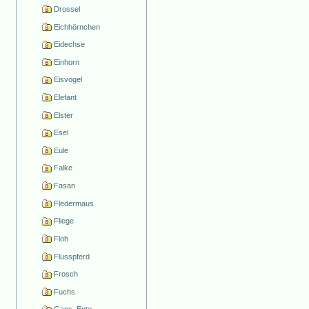
Drossel
Eichhörnchen
Eidechse
Einhorn
Eisvogel
Elefant
Elster
Esel
Eule
Falke
Fasan
Fledermaus
Fliege
Floh
Flusspferd
Frosch
Fuchs