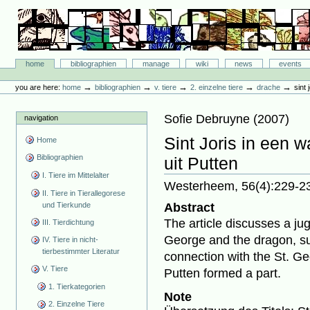
Skip
to
content.
|
Skip
Bibliographie-Portal
to
Sections
home
bibliographien
manage
wiki
news
events
navigation
Personal
tools
→
→
→
→
→
you are here:
home
bibliographien
v. tiere
2. einzelne tiere
drache
sint 
Sofie Debruyne
(
2007
)
navigation
Sint Joris in een 
Home
Bibliographien
uit Putten
I. Tiere im Mittelalter
Westerheem, 56(4):229-2
II. Tiere in Tierallegorese
und Tierkunde
Abstract
The article discusses a ju
III. Tierdichtung
George and the dragon, su
IV. Tiere in nicht-
tierbestimmter Literatur
connection with the St. Ge
V. Tiere
Putten formed a part.
1. Tierkategorien
Note
2. Einzelne Tiere