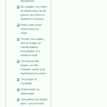
Shumensko
De voogden van Gelre:
de afstamming van de
graven van Gelre en
Zutphen en Nassau
Polski zwierzyniec
numizmatyczny -
smok
The lion, the dragon,
and the knight: an
interdisciplinary
investigation of a
medieval motif
The Heynesbók
dragon: an Old
Icelandic maxim in its
legal-historical context
The dragon of
Corriehills
Drakendoder en
zielenweger
"Sometimes the dragon
wins": unsuccessful