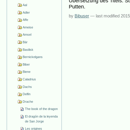
Übersetzung des Titels: St
Aal
Putten.
Adler
by
Bibuser
—
last modified
2015
Affe
Ameise
Amsel
Bär
Basilisk
Bernickelgans
Biber
Biene
Caladrius
Dachs
Delfin
Drache
The book of the dragon
El dragón de la leyenda
de San Jorge
Les origines