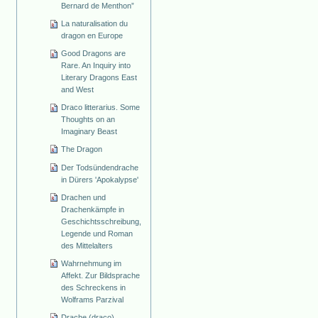
Bernard de Menthon”
La naturalisation du
dragon en Europe
Good Dragons are
Rare. An Inquiry into
Literary Dragons East
and West
Draco litterarius. Some
Thoughts on an
Imaginary Beast
The Dragon
Der Todsündendrache
in Dürers 'Apokalypse'
Drachen und
Drachenkämpfe in
Geschichtsschreibung,
Legende und Roman
des Mittelalters
Wahrnehmung im
Affekt. Zur Bildsprache
des Schreckens in
Wolframs Parzival
Drache (draco)