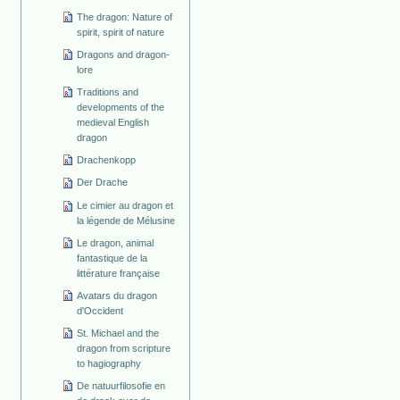
The dragon: Nature of
spirit, spirit of nature
Dragons and dragon-
lore
Traditions and
developments of the
medieval English
dragon
Drachenkopp
Der Drache
Le cimier au dragon et
la légende de Mélusine
Le dragon, animal
fantastique de la
littérature française
Avatars du dragon
d'Occident
St. Michael and the
dragon from scripture
to hagiography
De natuurfilosofie en