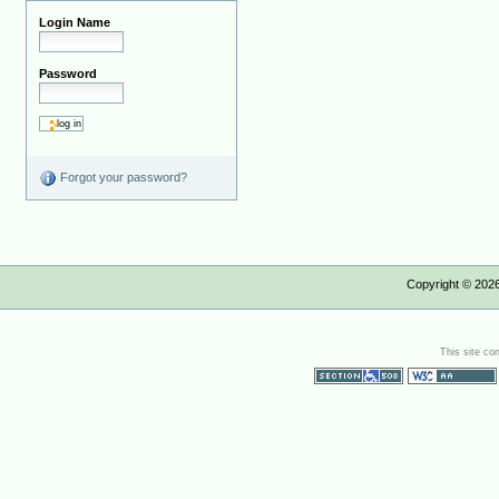
Login Name
Password
Forgot your password?
Copyright ©
202
This site co
Section 508
WCAG