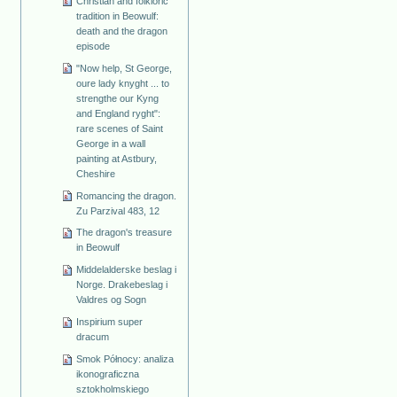
Christian and folkloric
tradition in Beowulf:
death and the dragon
episode
"Now help, St George,
oure lady knyght ... to
strengthe our Kyng
and England ryght":
rare scenes of Saint
George in a wall
painting at Astbury,
Cheshire
Romancing the dragon.
Zu Parzival 483, 12
The dragon's treasure
in Beowulf
Middelalderske beslag i
Norge. Drakebeslag i
Valdres og Sogn
Inspirium super
dracum
Smok Północy: analiza
ikonograficzna
sztokholmskiego