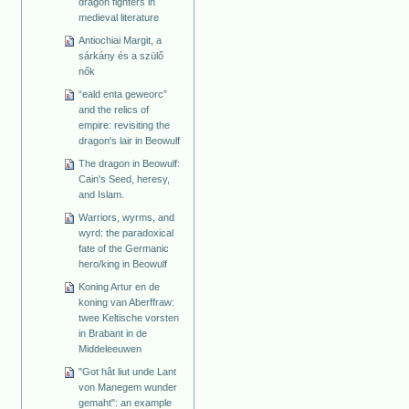
dragon fighters in
medieval literature
Antiochiai Margit, a
sárkány és a szülő
nők
“eald enta geweorc”
and the relics of
empire: revisiting the
dragon's lair in Beowulf
The dragon in Beowulf:
Cain's Seed, heresy,
and Islam.
Warriors, wyrms, and
wyrd: the paradoxical
fate of the Germanic
hero/king in Beowulf
Koning Artur en de
koning van Aberffraw:
twee Keltische vorsten
in Brabant in de
Middeleeuwen
"Got hât liut unde Lant
von Manegem wunder
gemaht": an example