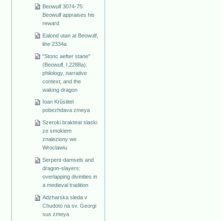
Beowulf 3074-75:
Beowulf appraises his
reward
Ealond utan at Beowulf,
line 2334a
"Stonc aefter stane"
(Beowulf, I.2288a):
philology, narrative
context, and the
waking dragon
Ioan Krŭstitel
pobezhdava zmeya
Szeroki brakteat slaski
ze smokiem
znaleziony we
Wroclawiu
Serpent-damsels and
dragon-slayers:
overlapping divinities in
a medieval tradition
Adzharska sleda v
Chudoto na sv. Georgi
sus zmeya