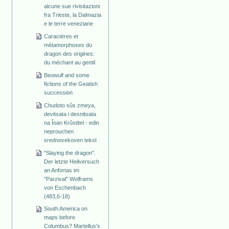
alcune sue rivisitazioni
fra Trieste, la Dalmazia
e le terre veneziane
Caractères et
métamorphoses du
dragon des origines:
du méchant au gentil
Beowulf and some
fictions of the Geatish
succession
Chudoto sǔs zmeya,
devitsata i desnitsata
na Ǐoan Krǔstitel - edin
neprouchen
srednovekoven tekst
"Slaying the dragon".
Der letzte Heilversuch
an Anfortas im
"Parzival" Wolframs
von Eschenbach
(483,6-18)
South America on
maps before
Columbus? Martellus's