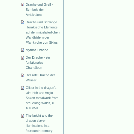
Drache und Greif -
Symbole der
Ambivalenz
Drache und Schlange.
Heraldische Elemente
auf den mittelalterlichen
Wandbildern der
Pfarrkirche von Siklós
Mythos Drache
Der Drache - ein
funktionales
Chamäleon
Der rote Drache der
Waliser
Glitter in the dragon's
lair: Irish and Anglo-
Saxon metalwork from
pre-Viking Wales, c.
400-850
The knight and the
dragon slayer.
Illuminations in a
fourteenth-century