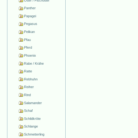
Otter / Fischotter
Panther
Papagei
Pegasus
Pelikan
Pfau
Pferd
Phoenix
Rabe / Krähe
Ratte
Rebhuhn
Reiher
Rind
Salamander
Schaf
Schildkröte
Schlange
Schmetterling