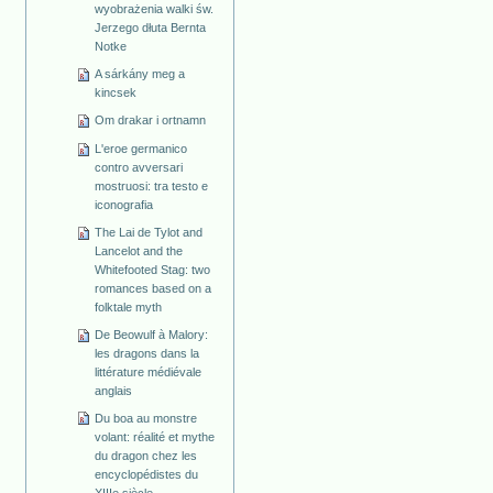
wyobrażenia walki św.
Jerzego dłuta Bernta
Notke
A sárkány meg a
kincsek
Om drakar i ortnamn
L'eroe germanico
contro avversari
mostruosi: tra testo e
iconografia
The Lai de Tylot and
Lancelot and the
Whitefooted Stag: two
romances based on a
folktale myth
De Beowulf à Malory:
les dragons dans la
littérature médiévale
anglais
Du boa au monstre
volant: réalité et mythe
du dragon chez les
encyclopédistes du
XIIIe siècle