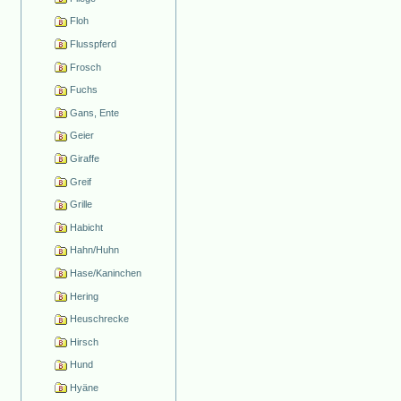
Floh
Flusspferd
Frosch
Fuchs
Gans, Ente
Geier
Giraffe
Greif
Grille
Habicht
Hahn/Huhn
Hase/Kaninchen
Hering
Heuschrecke
Hirsch
Hund
Hyäne