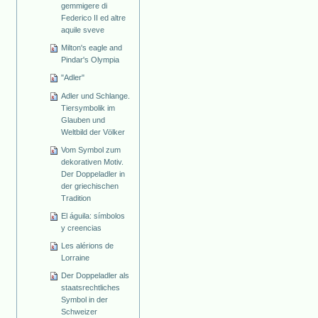
gemmigere di
Federico II ed altre
aquile sveve
Milton's eagle and
Pindar's Olympia
"Adler"
Adler und Schlange.
Tiersymbolik im
Glauben und
Weltbild der Völker
Vom Symbol zum
dekorativen Motiv.
Der Doppeladler in
der griechischen
Tradition
El águila: símbolos
y creencias
Les alérions de
Lorraine
Der Doppeladler als
staatsrechtliches
Symbol in der
Schweizer