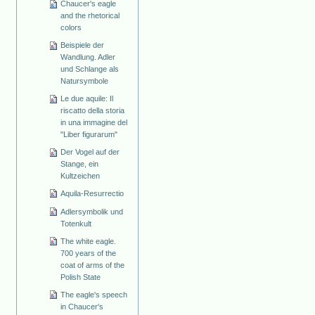
Chaucer's eagle
and the rhetorical
colors
Beispiele der
Wandlung. Adler
und Schlange als
Natursymbole
Le due aquile: Il
riscatto della storia
in una immagine del
"Liber figurarum"
Der Vogel auf der
Stange, ein
Kultzeichen
Aquila-Resurrectio
Adlersymbolik und
Totenkult
The white eagle.
700 years of the
coat of arms of the
Polish State
The eagle's speech
in Chaucer's