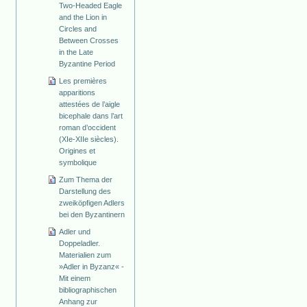
Two-Headed Eagle
and the Lion in
Circles and
Between Crosses
in the Late
Byzantine Period
Les premières
apparitions
attestées de l’aigle
bicephale dans l’art
roman d’occident
(XIe-XIIe siècles).
Origines et
symbolique
Zum Thema der
Darstellung des
zweiköpfigen Adlers
bei den Byzantinern
Adler und
Doppeladler.
Materialien zum
»Adler in Byzanz« -
Mit einem
bibliographischen
Anhang zur