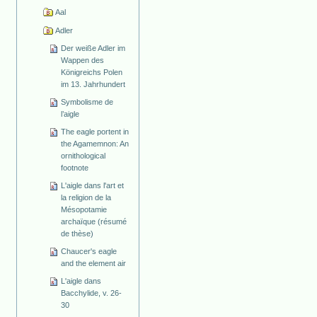
Aal
Adler
Der weiße Adler im
Wappen des
Königreichs Polen
im 13. Jahrhundert
Symbolisme de
l’aigle
The eagle portent in
the Agamemnon: An
ornithological
footnote
L'aigle dans l'art et
la religion de la
Mésopotamie
archaïque (résumé
de thèse)
Chaucer's eagle
and the element air
L'aigle dans
Bacchylide, v. 26-
30