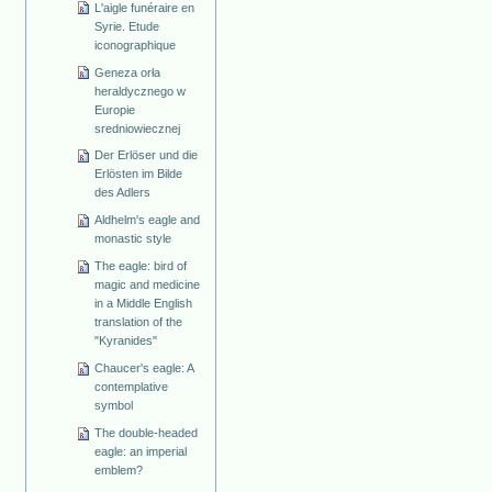
L'aigle funéraire en
Syrie. Etude
iconographique
Geneza orła
heraldycznego w
Europie
sredniowiecznej
Der Erlöser und die
Erlösten im Bilde
des Adlers
Aldhelm's eagle and
monastic style
The eagle: bird of
magic and medicine
in a Middle English
translation of the
"Kyranides"
Chaucer's eagle: A
contemplative
symbol
The double-headed
eagle: an imperial
emblem?