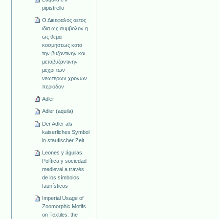
pipistrello
Ο Δικεφαλος αετος
ιδια ως συμβολον η
ως θεμα
κοσμησεως κατα
την βυζαντινην και
μεταβυζαντινην
μεχρι των
νεωτερων χρονων
περιοδον
Adler
Adler (aquila)
Der Adler als
kaiserliches Symbol
in staufischer Zeit
Leones y águilas.
Política y sociedad
medieval a través
de los símbolos
faunísticos
Imperial Usage of
Zoomorphic Motifs
on Textiles: the