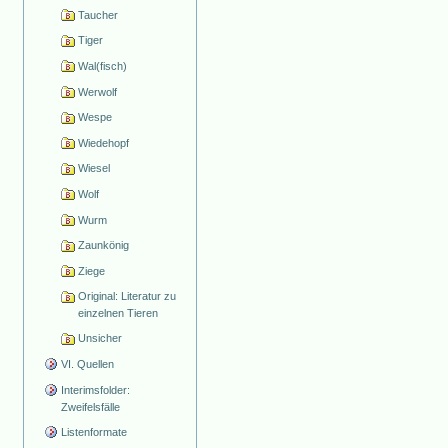
Taucher
Tiger
Wal(fisch)
Werwolf
Wespe
Wiedehopf
Wiesel
Wolf
Wurm
Zaunkönig
Ziege
Original: Literatur zu
einzelnen Tieren
Unsicher
VI. Quellen
Interimsfolder:
Zweifelsfälle
Listenformate