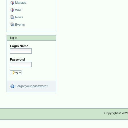
Manage
Wiki
News
Events
log in
Login Name
Password
Forgot your password?
Copyright ©
202