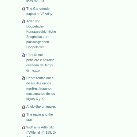
lines 925-31
The Ganymede
capital at Vézelay
Adler und
Doppeladler.
Kunstgeschichtliche
Zeugnisse zum
palaiologischen
Doppeladler
L'aquila nel
pensiero e nell'arte
cristiana dei tempi
di mezzo
Representaciones
de águilas en los
marfiles hispano-
musulmanes de los
siglos X y XI
Anglo-Saxon eagles
The eagle and the
star
Wolframs Adlerbild
("Willehalm", 189, 2-