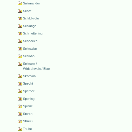
Salamander
Schaf
Schildkröte
Schlange
Schmetterling
Schnecke
Schwalbe
Schwan
Schwein /
Wildschwein / Eber
Skorpion
Specht
Sperber
Sperling
Spinne
Storch
Strauß
Taube