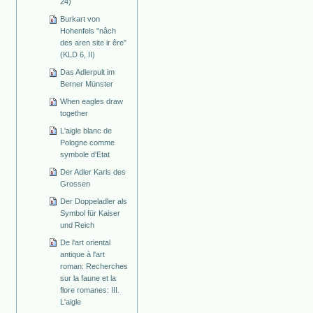
24)
Burkart von
Hohenfels "nâch
des aren site ir êre"
(KLD 6, II)
Das Adlerpult im
Berner Münster
When eagles draw
together
L'aigle blanc de
Pologne comme
symbole d'Etat
Der Adler Karls des
Grossen
Der Doppeladler als
Symbol für Kaiser
und Reich
De l'art oriental
antique à l'art
roman: Recherches
sur la faune et la
flore romanes: III.
L'aigle