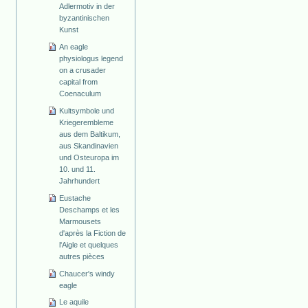
Adlermotiv in der
byzantinischen
Kunst
An eagle
physiologus legend
on a crusader
capital from
Coenaculum
Kultsymbole und
Kriegerembleme
aus dem Baltikum,
aus Skandinavien
und Osteuropa im
10. und 11.
Jahrhundert
Eustache
Deschamps et les
Marmousets
d'après la Fiction de
l'Aigle et quelques
autres pièces
Chaucer's windy
eagle
Le aquile