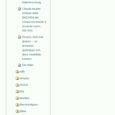
Adlerforschung
L’Aquila bicipite
simbolo della
ΒΑΣΙΛΕΙΑ dei
romani tra oriente e
occiente (secc.
XIII-XVI)
Örnens strid mot
draken -- en
armenisk
apokalyps och
dess medeltida
kontext.
Der Adler
Affe
Ameise
Amsel
Bär
Basilisk
Bernickelgans
Biber