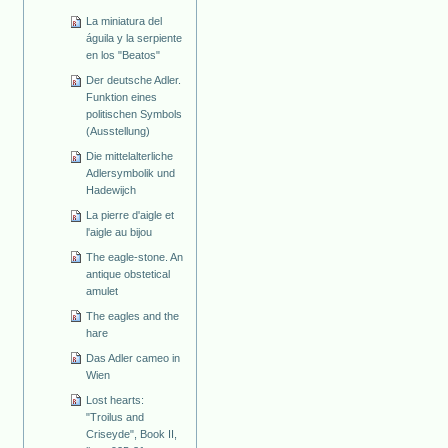
La miniatura del
águila y la serpiente
en los "Beatos"
Der deutsche Adler.
Funktion eines
politischen Symbols
(Ausstellung)
Die mittelalterliche
Adlersymbolik und
Hadewijch
La pierre d'aigle et
l'aigle au bijou
The eagle-stone. An
antique obstetical
amulet
The eagles and the
hare
Das Adler cameo in
Wien
Lost hearts:
"Troilus and
Criseyde", Book II,