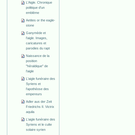
L'Aigle. Chronique
politique d'un
emblème
Aetites or the eagle-
stone
Ganymède et
l'aigle. Images,
caricatures et
parodies du rapt
Naissance de la
position
"héraldique" de
l'aigle
L'aigle funéraire des
Syriens et
l'apothéose des
empereurs
Adler aus der Zeit
Friedrichs II. Victrix
aquila
L'aigle funéraire des
Syriens et le culte
solaire syrien