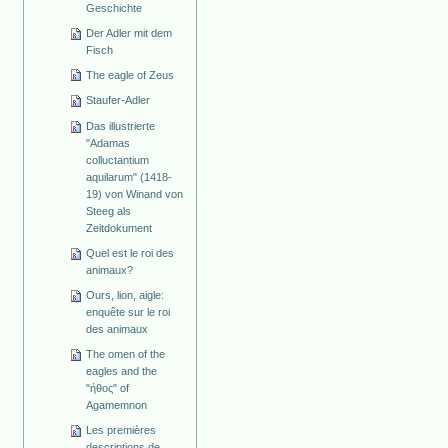
Geschichte
Der Adler mit dem
Fisch
The eagle of Zeus
Staufer-Adler
Das illustrierte
"Adamas
colluctantium
aquilarum" (1418-
19) von Winand von
Steeg als
Zeitdokument
Quel est le roi des
animaux?
Ours, lion, aigle:
enquête sur le roi
des animaux
The omen of the
eagles and the
"ήθος" of
Agamemnon
Les premières
descriptions de