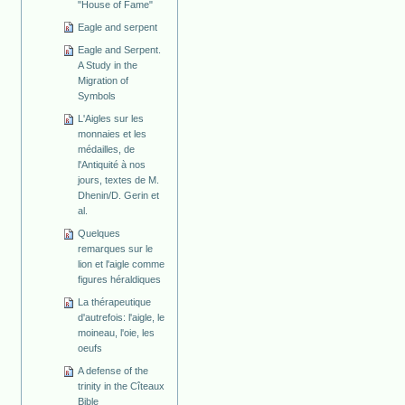
"House of Fame"
Eagle and serpent
Eagle and Serpent.
A Study in the
Migration of
Symbols
L'Aigles sur les
monnaies et les
médailles, de
l'Antiquité à nos
jours, textes de M.
Dhenin/D. Gerin et
al.
Quelques
remarques sur le
lion et l'aigle comme
figures héraldiques
La thérapeutique
d'autrefois: l'aigle, le
moineau, l'oie, les
oeufs
A defense of the
trinity in the Cîteaux
Bible