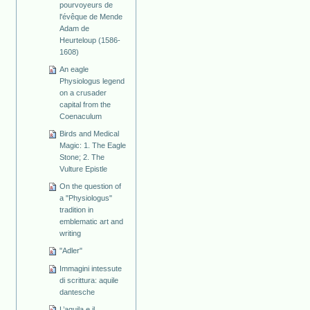
pourvoyeurs de
l'évêque de Mende
Adam de
Heurteloup (1586-
1608)
An eagle
Physiologus legend
on a crusader
capital from the
Coenaculum
Birds and Medical
Magic: 1. The Eagle
Stone; 2. The
Vulture Epistle
On the question of
a "Physiologus"
tradition in
emblematic art and
writing
"Adler"
Immagini intessute
di scrittura: aquile
dantesche
L’aquila e il