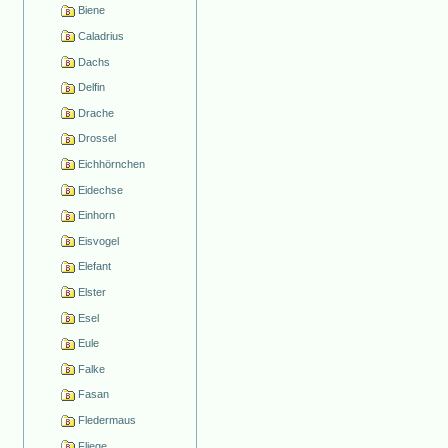
Biene
Caladrius
Dachs
Delfin
Drache
Drossel
Eichhörnchen
Eidechse
Einhorn
Eisvogel
Elefant
Elster
Esel
Eule
Falke
Fasan
Fledermaus
Fliege