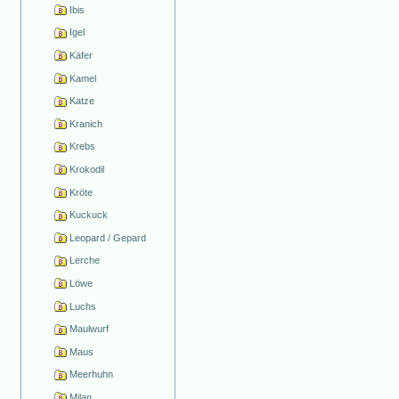
Ibis
Igel
Käfer
Kamel
Katze
Kranich
Krebs
Krokodil
Kröte
Kuckuck
Leopard / Gepard
Lerche
Löwe
Luchs
Maulwurf
Maus
Meerhuhn
Milan