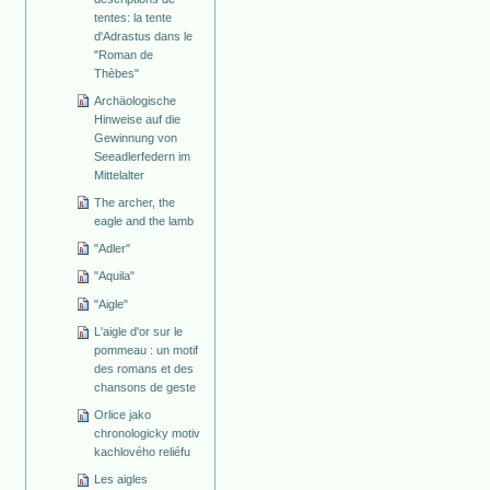
tentes: la tente
d'Adrastus dans le
"Roman de
Thèbes"
Archäologische
Hinweise auf die
Gewinnung von
Seeadlerfedern im
Mittelalter
The archer, the
eagle and the lamb
"Adler"
"Aquila"
"Aigle"
L'aigle d'or sur le
pommeau : un motif
des romans et des
chansons de geste
Orlice jako
chronologicky motiv
kachlového reliéfu
Les aigles