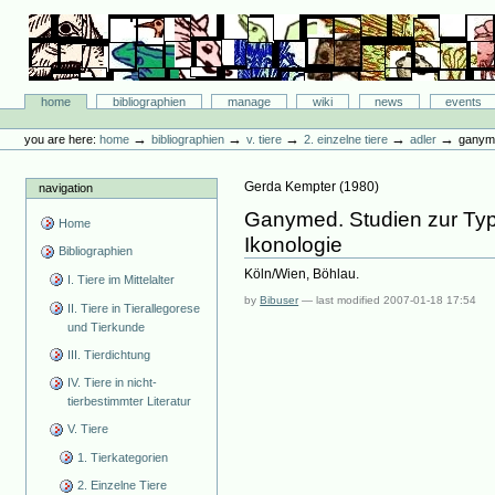
Skip
to
content.
|
Skip
Bibliographie-Portal
to
Sections
home
bibliographien
manage
wiki
news
events
navigation
Personal
tools
→
→
→
→
→
you are here:
home
bibliographien
v. tiere
2. einzelne tiere
adler
ganyme
Gerda Kempter
(
1980
)
navigation
Ganymed. Studien zur Typ
Home
Ikonologie
Bibliographien
Köln/Wien, Böhlau.
I. Tiere im Mittelalter
by
Bibuser
—
last modified
2007-01-18 17:54
II. Tiere in Tierallegorese
und Tierkunde
III. Tierdichtung
IV. Tiere in nicht-
tierbestimmter Literatur
V. Tiere
1. Tierkategorien
2. Einzelne Tiere