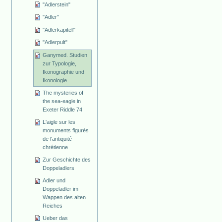
"Adlerstein"
"Adler"
"Adlerkapitell"
"Adlerpult"
Ganymed. Studien
zur Typologie,
Ikonographie und
Ikonologie
The mysteries of
the sea-eagle in
Exeter Riddle 74
L'aigle sur les
monuments figurés
de l'antiquité
chrétienne
Zur Geschichte des
Doppeladlers
Adler und
Doppeladler im
Wappen des alten
Reiches
Ueber das