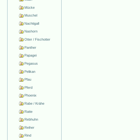
Mücke
Muschel
Nachtigall
Nashorn
Otter / Fischotter
Panther
Papagei
Pegasus
Pelikan
Pfau
Pferd
Phoenix
Rabe / Krähe
Ratte
Rebhuhn
Reiher
Rind