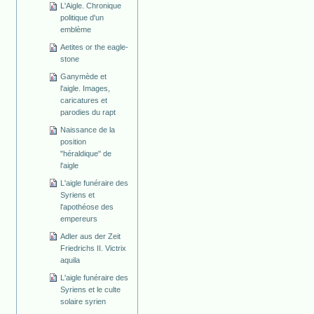
L'Aigle. Chronique
politique d'un
emblème
Aetites or the eagle-
stone
Ganymède et
l'aigle. Images,
caricatures et
parodies du rapt
Naissance de la
position
"héraldique" de
l'aigle
L'aigle funéraire des
Syriens et
l'apothéose des
empereurs
Adler aus der Zeit
Friedrichs II. Victrix
aquila
L'aigle funéraire des
Syriens et le culte
solaire syrien