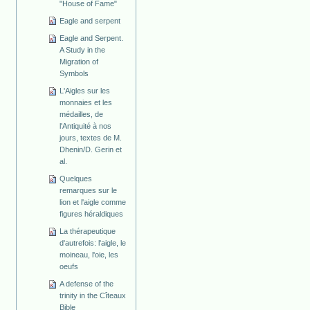
"House of Fame"
Eagle and serpent
Eagle and Serpent.
A Study in the
Migration of
Symbols
L'Aigles sur les
monnaies et les
médailles, de
l'Antiquité à nos
jours, textes de M.
Dhenin/D. Gerin et
al.
Quelques
remarques sur le
lion et l'aigle comme
figures héraldiques
La thérapeutique
d'autrefois: l'aigle, le
moineau, l'oie, les
oeufs
A defense of the
trinity in the Cîteaux
Bible