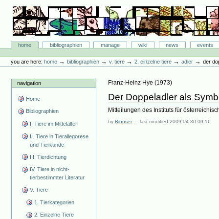
Skip
to
content.
|
Skip
Bibliographie-Portal
to
Sections
home
bibliographien
manage
wiki
news
events
navigation
Personal
tools
→
→
→
→
→
you are here:
home
bibliographien
v. tiere
2. einzelne tiere
adler
der do
Franz-Heinz Hye
(
1973
)
navigation
Der Doppeladler als Symbo
Home
Mitteilungen des Instituts für österreichi
Bibliographien
by
Bibuser
—
last modified
2009-04-30 09:16
I. Tiere im Mittelalter
II. Tiere in Tierallegorese
und Tierkunde
III. Tierdichtung
IV. Tiere in nicht-
tierbestimmter Literatur
V. Tiere
1. Tierkategorien
2. Einzelne Tiere