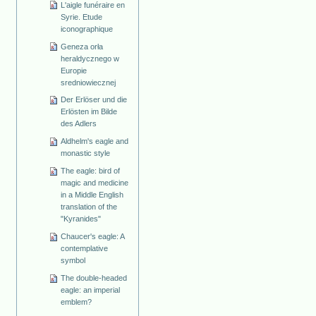
L'aigle funéraire en
Syrie. Etude
iconographique
Geneza orła
heraldycznego w
Europie
sredniowiecznej
Der Erlöser und die
Erlösten im Bilde
des Adlers
Aldhelm's eagle and
monastic style
The eagle: bird of
magic and medicine
in a Middle English
translation of the
"Kyranides"
Chaucer's eagle: A
contemplative
symbol
The double-headed
eagle: an imperial
emblem?