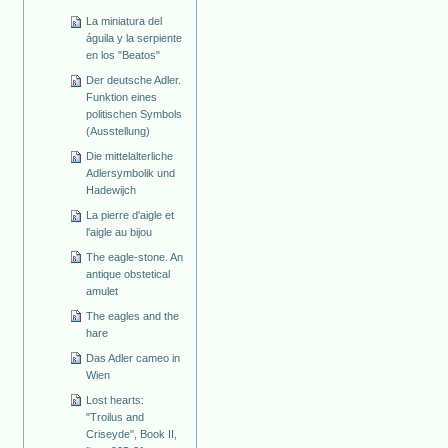
La miniatura del
águila y la serpiente
en los "Beatos"
Der deutsche Adler.
Funktion eines
politischen Symbols
(Ausstellung)
Die mittelalterliche
Adlersymbolik und
Hadewijch
La pierre d'aigle et
l'aigle au bijou
The eagle-stone. An
antique obstetical
amulet
The eagles and the
hare
Das Adler cameo in
Wien
Lost hearts:
"Troilus and
Criseyde", Book II,