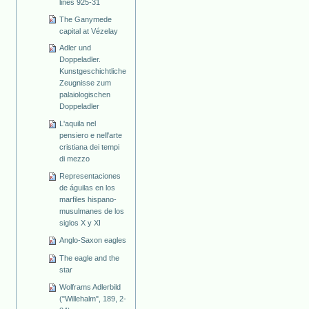
lines 925-31
The Ganymede
capital at Vézelay
Adler und
Doppeladler.
Kunstgeschichtliche
Zeugnisse zum
palaiologischen
Doppeladler
L'aquila nel
pensiero e nell'arte
cristiana dei tempi
di mezzo
Representaciones
de águilas en los
marfiles hispano-
musulmanes de los
siglos X y XI
Anglo-Saxon eagles
The eagle and the
star
Wolframs Adlerbild
("Willehalm", 189, 2-