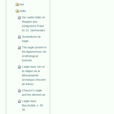
Aal
Adler
Der weiße Adler im
Wappen des
Königreichs Polen
im 13. Jahrhundert
Symbolisme de
l’aigle
The eagle portent in
the Agamemnon: An
ornithological
footnote
L'aigle dans l'art et
la religion de la
Mésopotamie
archaïque (résumé
de thèse)
Chaucer's eagle
and the element air
L'aigle dans
Bacchylide, v. 26-
30