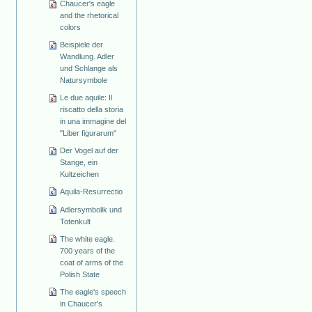
Chaucer's eagle
and the rhetorical
colors
Beispiele der
Wandlung. Adler
und Schlange als
Natursymbole
Le due aquile: Il
riscatto della storia
in una immagine del
"Liber figurarum"
Der Vogel auf der
Stange, ein
Kultzeichen
Aquila-Resurrectio
Adlersymbolik und
Totenkult
The white eagle.
700 years of the
coat of arms of the
Polish State
The eagle's speech
in Chaucer's