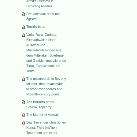
Artist's Dilemma in
Depicting Animals
Des animaux dans nos
églises
Torriti's birds
Varia, Rara, Curiosa:
Bildnachweise einer
Auswahl von
Musikdarstellungen aus
dem Mittelalter; Spielleute
und Gaukler, musizierende
Tiere, Fabelwesen und
Teufel
The misericords in Beverly
Minster: their relationship
to other misericords and
fifteenth-century prints
The Borders of the
Bayeux Tapestry
The Master of Animals
Das Tier in der christlichen
Kunst. Tiere im Alten
Testament und in der