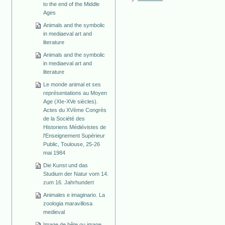
to the end of the Middle
Ages
Animals and the symbolic
in mediaeval art and
literature
Animals and the symbolic
in mediaeval art and
literature
Le monde animal et ses
représentations au Moyen
Age (XIe-XVe siècles).
Actes du XVème Congrès
de la Société des
Historiens Médiévistes de
l'Enseignement Supérieur
Public, Toulouse, 25-26
mai 1984
Die Kunst und das
Studium der Natur vom 14.
zum 16. Jahrhundert
Animales e imaginario. La
zoologia maravillosa
medieval
Image de bête ou image