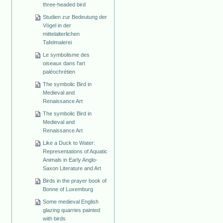
three-headed bird
Studien zur Bedeutung der
Vögel in der
mittelalterlichen
Tafelmalerei
Le symbolisme des
oiseaux dans l'art
paléochrétien
The symbolic Bird in
Medieval and
Renaissance Art
The symbolic Bird in
Medieval and
Renaissance Art
Like a Duck to Water:
Representations of Aquatic
Animals in Early Anglo-
Saxon Literature and Art
Birds in the prayer book of
Bonne of Luxemburg
Some medieval English
glazing quarries painted
with birds