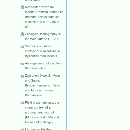
Respecter l'ordre du
monde. L'animal-homme et
l'homme-animal dans les
enluminures du "Ci nous
dit"
Zoological iconography in
the West after A.D. 1200
Survivals of Greek
zoological illuminations in
Byzantine manuscripts
Anfänge der zoologischen
Buchillustration
Zwischen Didaktik, Moral
und Satire.
Beobachtungen zu Tieren
und Monstern in der
Buchmalerei
Playing with animals: the
visual context of an
arthurian manuscript
(Florence, Pal. 556) and
the use of ambuigity
L'iconographie des