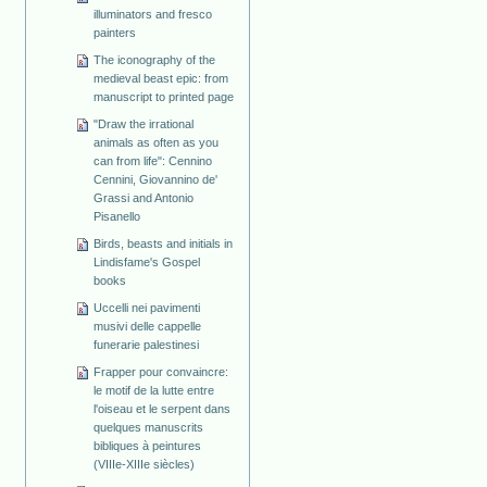
illuminators and fresco
painters
The iconography of the
medieval beast epic: from
manuscript to printed page
"Draw the irrational
animals as often as you
can from life": Cennino
Cennini, Giovannino de'
Grassi and Antonio
Pisanello
Birds, beasts and initials in
Lindisfame's Gospel
books
Uccelli nei pavimenti
musivi delle cappelle
funerarie palestinesi
Frapper pour convaincre:
le motif de la lutte entre
l'oiseau et le serpent dans
quelques manuscrits
bibliques à peintures
(VIIIe-XIIIe siècles)