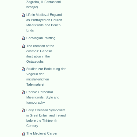
Zagreba, ili, Fantasticni
bestijarij
Life in Medieval England
as Portrayed on Church
Misericords and Bench
Ends
Carolingian Painting
The creation of the
cosmos: Genesis
illustration in the
Octateuchs
Studien zur Bedeutung der
Vögel in der
mittelalterlichen
Tafelmalerei
Carlisle Cathedral
Misericords: Style and
Iconography
Early Christian Symbolism
in Great Britain and Ireland
before the Thirteenth
Century
The Medieval Carver