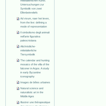
mittelalterlichen Kunst.
Untersuchungen zur
Symbolik von zwei
Elfenbeinreliefs
Ad vivum, naer het leven,
from the live: defining a
mode of representation
Il simbolismo degli animali
nell'arte figurativa
paleocristiana
Altchristliche-
mittelalterliche
Tiersymbolik
The calendar and hunting
mosaics of the villa of the
falconer in Argos. A study
in early Byzantine
iconography
Images de bêtes urbaines
Natural science and
naturalistic art in the
Middle Ages
Illustrer une thérapeutique