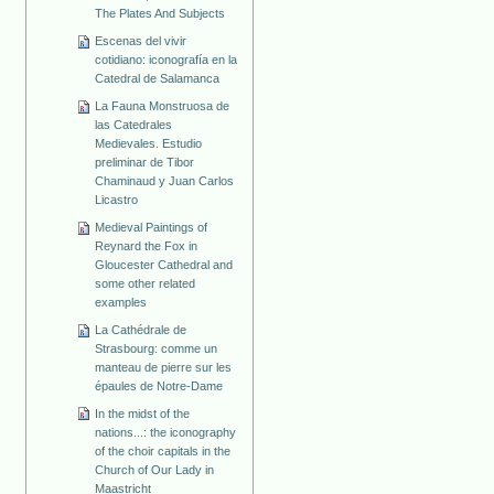
The Plates And Subjects
Escenas del vivir
cotidiano: iconografía en la
Catedral de Salamanca
La Fauna Monstruosa de
las Catedrales
Medievales. Estudio
preliminar de Tibor
Chaminaud y Juan Carlos
Licastro
Medieval Paintings of
Reynard the Fox in
Gloucester Cathedral and
some other related
examples
La Cathédrale de
Strasbourg: comme un
manteau de pierre sur les
épaules de Notre-Dame
In the midst of the
nations...: the iconography
of the choir capitals in the
Church of Our Lady in
Maastricht