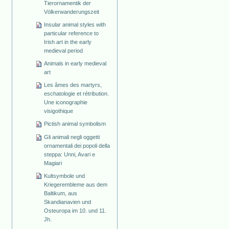
Tierornamentik der
Völkerwanderungszeit
Insular animal styles with
particular reference to
Irish art in the early
medieval period
Animals in early medieval
art
Les âmes des martyrs,
eschatologie et rétribution.
Une iconographie
visigothique
Pictish animal symbolism
Gli animali negli oggetti
ornamentali dei popoli della
steppa: Unni, Avari e
Magiari
Kultsymbole und
Kriegerembleme aus dem
Baltikum, aus
Skandianavien und
Osteuropa im 10. und 11.
Jh.