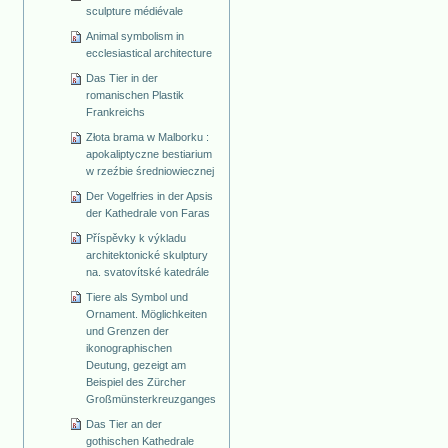
sculpture médiévale
Animal symbolism in
ecclesiastical architecture
Das Tier in der
romanischen Plastik
Frankreichs
Złota brama w Malborku :
apokaliptyczne bestiarium
w rzeźbie średniowiecznej
Der Vogelfries in der Apsis
der Kathedrale von Faras
Příspěvky k výkladu
architektonické skulptury
na. svatovítské katedrále
Tiere als Symbol und
Ornament. Möglichkeiten
und Grenzen der
ikonographischen
Deutung, gezeigt am
Beispiel des Zürcher
Großmünsterkreuzganges
Das Tier an der
gothischen Kathedrale