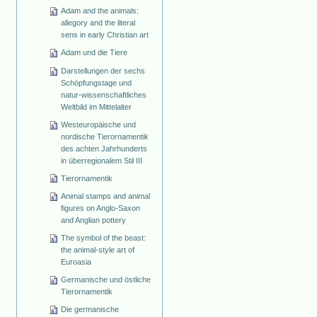
Adam and the animals:
allegory and the literal
sens in early Christian art
Adam und die Tiere
Darstellungen der sechs
Schöpfungstage und
natur-wissenschaftliches
Weltbild im Mittelalter
Westeuropäische und
nordische Tierornamentik
des achten Jahrhunderts
in überregionalem Stil III
Tierornamentik
Animal stamps and animal
figures on Anglo-Saxon
and Anglian pottery
The symbol of the beast:
the animal-style art of
Euroasia
Germanische und östliche
Tierornamentik
Die germanische