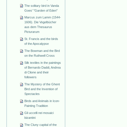
The solitary bird in Vanda
Goes' "Garden of Eden"
Marcus zum Lamm (1544-
1606). Die Vogelbücher
aus dem Thesaurus
Picturarum
St. Francis and the birds
of the Apocalypse
The Bowman and the Bird
on the Ruthwell Cross
Silk textiles in the paintings
of Bernardo Daddi, Andrea
di Clione and their
followers
The Mystery of the Ghent
Bird and the Invention of
Spectacles
Birds and Animals in Icon-
Painting Tradition
Gli uccelli nei mosaici
bizantini
The Cluny capital of the