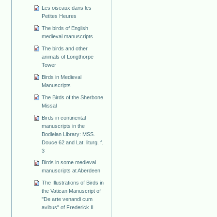
Les oiseaux dans les
Petites Heures
The birds of English
medieval manuscripts
The birds and other
animals of Longthorpe
Tower
Birds in Medieval
Manuscripts
The Birds of the Sherbone
Missal
Birds in continental
manuscripts in the
Bodleian Library: MSS.
Douce 62 and Lat. liturg. f.
3
Birds in some medieval
manuscripts at Aberdeen
The Illustrations of Birds in
the Vatican Manuscript of
"De arte venandi cum
avibus" of Frederick II.