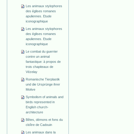
Les animaux stylophores
des églises romanes
apuliennes. Etude
iconographique
Les animaux stylophores
des églises romanes
apuliennes. Etude
iconographique
Le combat du guerrier
contre un animal
fantastique: à propos de
trois chapiteaux de
Vézelay
Romanische Tierplastik
und die Ursprünge ihrer
Motive
Symbolism of animals and
birds represented in
English church-
architecture
Bêtes, démons et fons du
cloître de Cadouin
Les animaux dans la