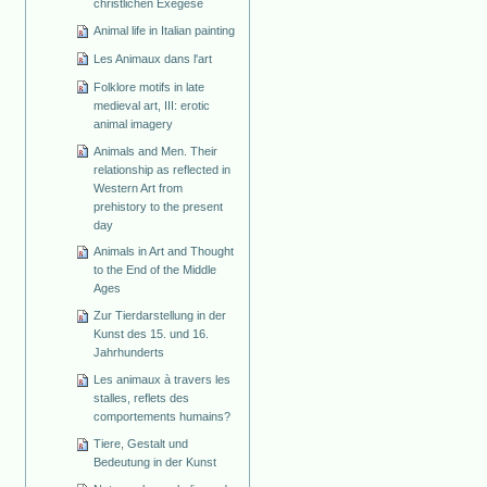
christlichen Exegese
Animal life in Italian painting
Les Animaux dans l'art
Folklore motifs in late
medieval art, III: erotic
animal imagery
Animals and Men. Their
relationship as reflected in
Western Art from
prehistory to the present
day
Animals in Art and Thought
to the End of the Middle
Ages
Zur Tierdarstellung in der
Kunst des 15. und 16.
Jahrhunderts
Les animaux à travers les
stalles, reflets des
comportements humains?
Tiere, Gestalt und
Bedeutung in der Kunst