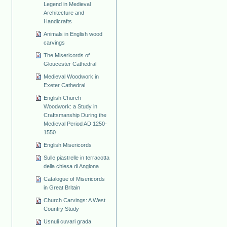
Legend in Medieval
Architecture and
Handicrafts
Animals in English wood
carvings
The Misericords of
Gloucester Cathedral
Medieval Woodwork in
Exeter Cathedral
English Church
Woodwork: a Study in
Craftsmanship During the
Medieval Period AD 1250-
1550
English Misericords
Sulle piastrelle in terracotta
della chiesa di Anglona
Catalogue of Misericords
in Great Britain
Church Carvings: A West
Country Study
Usnuli cuvari grada