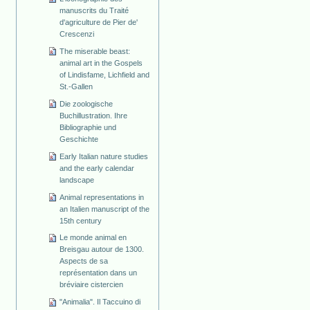
manuscrits du Traité
d'agriculture de Pier de'
Crescenzi
The miserable beast:
animal art in the Gospels
of Lindisfame, Lichfield and
St.-Gallen
Die zoologische
Buchillustration. Ihre
Bibliographie und
Geschichte
Early Italian nature studies
and the early calendar
landscape
Animal representations in
an Italien manuscript of the
15th century
Le monde animal en
Breisgau autour de 1300.
Aspects de sa
représentation dans un
bréviaire cistercien
"Animalia". Il Taccuino di