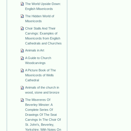
The World Upside-Down:
English Misericords
The Hidden World of
Misericords
Choir Stalls And Their
Carvings: Examples of
Misericords from English
Cathedrals and Churches
Animals in Art
A Guide to Church
Woodcarvings
A Picture Book of The
Misericords of Wells
Cathedral
Animals of the church in
wood, stone and bronze
The Misereres Of
Beverley Minster: A
Complete Series Of
Drawings Of The Seat
Carvings In The Choir Of
St. John's, Beverley,
Yorkshire; With Notes On