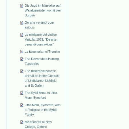
Die Jagd im Mittelalter auf
Wandgemälden von tiroler
Burgen
De arte venandi cum
avibus
Le miniature del codice
Vatic.lat.1071, "De arte
venandi cum avibus"
La falconeria nel Trentino
The Devonshire Hunting
Tapestries
The miserable beasts:
animal art in the Gospels
of Lindisfarne, Lichfield
and St Gallen
The Sybill Arms At Little
Mote, Eynsford
Little Mote, Eynsford, with
a Pedigree of the Sybill
Family
Misericords at New
College, Oxford