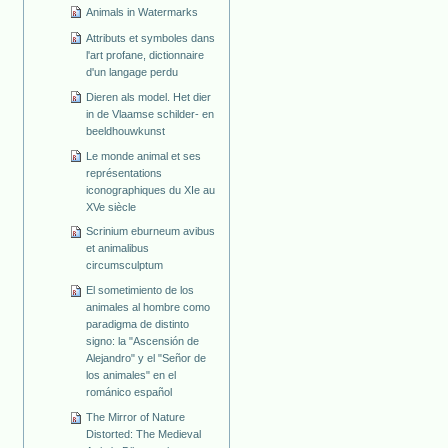
Animals in Watermarks
Attributs et symboles dans
l'art profane, dictionnaire
d'un langage perdu
Dieren als model. Het dier
in de Vlaamse schilder- en
beeldhouwkunst
Le monde animal et ses
représentations
iconographiques du XIe au
XVe siècle
Scrinium eburneum avibus
et animalibus
circumsculptum
El sometimiento de los
animales al hombre como
paradigma de distinto
signo: la "Ascensión de
Alejandro" y el "Señor de
los animales" en el
románico español
The Mirror of Nature
Distorted: The Medieval