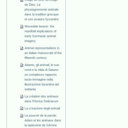
de Dieu. La
physiognomonie animale
dans la tradition grecque
et ses avatars byzantins
Moveable beasts: the
manifold implications of
early Germanic animal
imagery
Animal representations in
an Italian manuscript of the
fifteenth century
Adamo, gli animali, le sue
vesti e la sfida di Satano:
un complesso rapporto
testo-immagine nella
illustrazione bizantina dei
settanta
La création des animaux
dans l'Hortus Deliciarum
La creazione degli animali
Le pouvoir de la parole:
Adam et les animaux dans
la tapisserie de Gérone