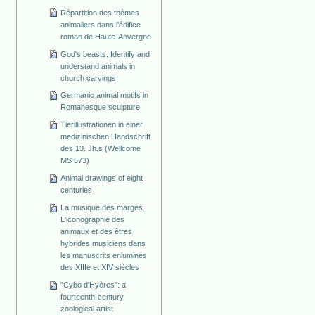
Répartition des thèmes
animaliers dans l'édifice
roman de Haute-Anvergne
God's beasts. Identify and
understand animals in
church carvings
Germanic animal motifs in
Romanesque sculpture
Tierillustrationen in einer
medizinischen Handschrift
des 13. Jh.s (Wellcome
MS 573)
Animal drawings of eight
centuries
La musique des marges.
L'iconographie des
animaux et des êtres
hybrides musiciens dans
les manuscrits enluminés
des XIIIe et XIV siècles
"Cybo d'Hyères": a
fourteenth-century
zoological artist