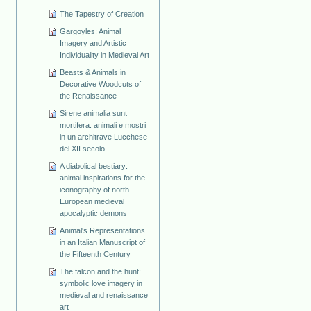
The Tapestry of Creation
Gargoyles: Animal
Imagery and Artistic
Individuality in Medieval Art
Beasts & Animals in
Decorative Woodcuts of
the Renaissance
Sirene animalia sunt
mortifera: animali e mostri
in un architrave Lucchese
del XII secolo
A diabolical bestiary:
animal inspirations for the
iconography of north
European medieval
apocalyptic demons
Animal's Representations
in an Italian Manuscript of
the Fifteenth Century
The falcon and the hunt:
symbolic love imagery in
medieval and renaissance
art