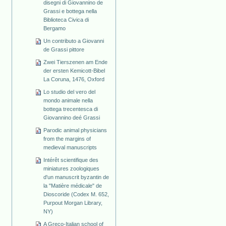
disegni di Giovannino de
Grassi e bottega nella
Biblioteca Civica di
Bergamo
Un contributo a Giovanni
de Grassi pittore
Zwei Tierszenen am Ende
der ersten Kemicott-Bibel
La Coruna, 1476, Oxford
Lo studio del vero del
mondo animale nella
bottega trecentesca di
Giovannino deé Grassi
Parodic animal physicians
from the margins of
medieval manuscripts
Intérêt scientifique des
miniatures zoologiques
d'un manuscrit byzantin de
la "Matière médicale" de
Dioscoride (Codex M. 652,
Purpout Morgan Library,
NY)
A Greco-Italian school of