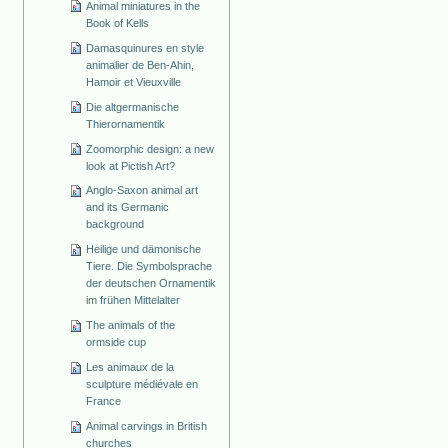
Animal miniatures in the
Book of Kells
Damasquinures en style
animalier de Ben-Ahin,
Hamoir et Vieuxville
Die altgermanische
Thierornamentik
Zoomorphic design: a new
look at Pictish Art?
Anglo-Saxon animal art
and its Germanic
background
Heilige und dämonische
Tiere. Die Symbolsprache
der deutschen Ornamentik
im frühen Mittelalter
The animals of the
ormside cup
Les animaux de la
sculpture médiévale en
France
Animal carvings in British
churches