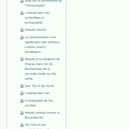
Note sur le symbolisme du
"Tétramorphe"
L'animal dans l'art:
symbolique et
iconographie
Animals into Art
La représentation et la
signification des animaux
comme cimiers
héraldiques
Beauté et symbolisme de
l'oiseau dans l'art du
Bourbonnais de la
seconde moitié du XIIe
siècle
Das Tier in der Kunst
L'animal dans l'art
Iconographie de l'art
chrétien
Animal combat scenes in
Byzantine Art
Die Tiere in der