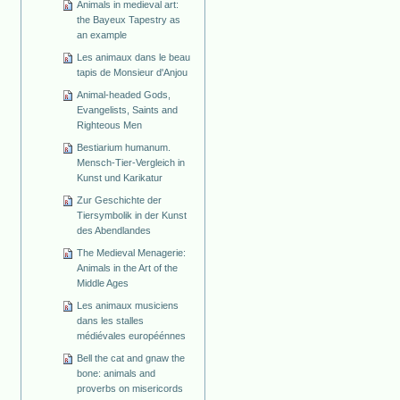
Animals in medieval art:
the Bayeux Tapestry as
an example
Les animaux dans le beau
tapis de Monsieur d'Anjou
Animal-headed Gods,
Evangelists, Saints and
Righteous Men
Bestiarium humanum.
Mensch-Tier-Vergleich in
Kunst und Karikatur
Zur Geschichte der
Tiersymbolik in der Kunst
des Abendlandes
The Medieval Menagerie:
Animals in the Art of the
Middle Ages
Les animaux musiciens
dans les stalles
médiévales européénnes
Bell the cat and gnaw the
bone: animals and
proverbs on misericords