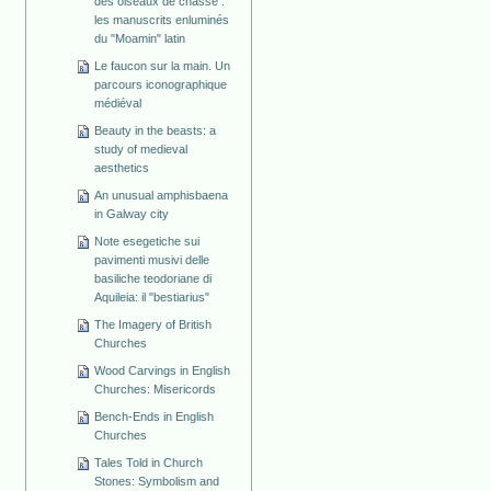
des oiseaux de chasse :
les manuscrits enluminés
du "Moamin" latin
Le faucon sur la main. Un
parcours iconographique
médiéval
Beauty in the beasts: a
study of medieval
aesthetics
An unusual amphisbaena
in Galway city
Note esegetiche sui
pavimenti musivi delle
basiliche teodoriane di
Aquileia: il "bestiarius"
The Imagery of British
Churches
Wood Carvings in English
Churches: Misericords
Bench-Ends in English
Churches
Tales Told in Church
Stones: Symbolism and