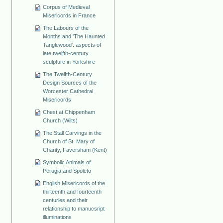
Corpus of Medieval
Misericords in France
The Labours of the
Months and 'The Haunted
Tanglewood': aspects of
late twelfth-century
sculpture in Yorkshire
The Twelfth-Century
Design Sources of the
Worcester Cathedral
Misericords
Chest at Chippenham
Church (Wilts)
The Stall Carvings in the
Church of St. Mary of
Charity, Faversham (Kent)
Symbolic Animals of
Perugia and Spoleto
English Misericords of the
thirteenth and fourteenth
centuries and their
relationship to manucsript
illuminations