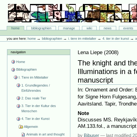
Skip
to
content.
|
Skip
Bibliographie-Portal
to
Sections
home
bibliographien
manage
wiki
news
events
navigation
Personal
tools
→
→
→
→
you are here:
home
bibliographien
i. tiere im mittelalter
4. tier in der kunst
a
Lena Liepe
(
2008
)
navigation
The knight and the
Home
Illuminations in a
Bibliographien
I. Tiere im Mittelalter
manuscript
1. Grundlegendes /
In: Ornament and Order: 
Einführendes
for Signe Horn Fulgesang,
2. Das reale Tier
Aavitsland. Tapir, Trondh
3. Tier in der Kultur des
Menschen
Note
Discusses MS. Reykjavík,
4. Tier in der Kunst
AM.133.fol., a manuscript
Allgemein
Animals in art and thought
by
Bibuser
—
last modified
20