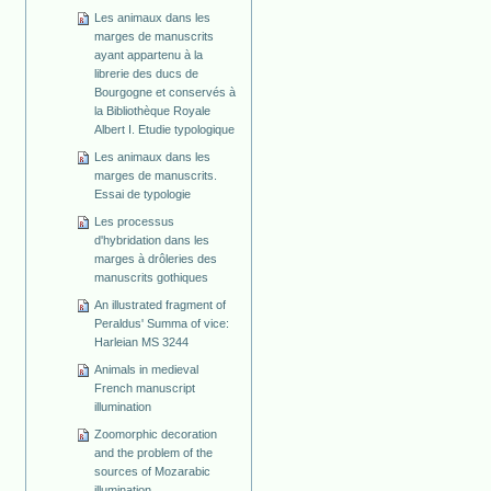
Les animaux dans les
marges de manuscrits
ayant appartenu à la
librerie des ducs de
Bourgogne et conservés à
la Bibliothèque Royale
Albert I. Etudie typologique
Les animaux dans les
marges de manuscrits.
Essai de typologie
Les processus
d'hybridation dans les
marges à drôleries des
manuscrits gothiques
An illustrated fragment of
Peraldus' Summa of vice:
Harleian MS 3244
Animals in medieval
French manuscript
illumination
Zoomorphic decoration
and the problem of the
sources of Mozarabic
illumination