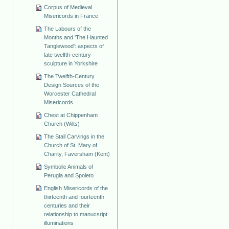
Corpus of Medieval
Misericords in France
The Labours of the
Months and 'The Haunted
Tanglewood': aspects of
late twelfth-century
sculpture in Yorkshire
The Twelfth-Century
Design Sources of the
Worcester Cathedral
Misericords
Chest at Chippenham
Church (Wilts)
The Stall Carvings in the
Church of St. Mary of
Charity, Faversham (Kent)
Symbolic Animals of
Perugia and Spoleto
English Misericords of the
thirteenth and fourteenth
centuries and their
relationship to manucsript
illuminations