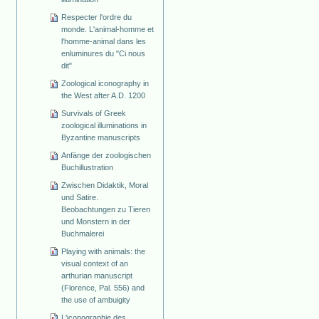
Respecter l'ordre du
monde. L'animal-homme et
l'homme-animal dans les
enluminures du "Ci nous
dit"
Zoological iconography in
the West after A.D. 1200
Survivals of Greek
zoological illuminations in
Byzantine manuscripts
Anfänge der zoologischen
Buchillustration
Zwischen Didaktik, Moral
und Satire.
Beobachtungen zu Tieren
und Monstern in der
Buchmalerei
Playing with animals: the
visual context of an
arthurian manuscript
(Florence, Pal. 556) and
the use of ambuigity
L'iconographie des