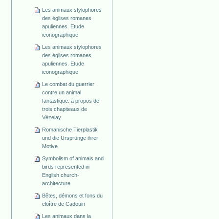
Les animaux stylophores
des églises romanes
apuliennes. Etude
iconographique
Les animaux stylophores
des églises romanes
apuliennes. Etude
iconographique
Le combat du guerrier
contre un animal
fantastique: à propos de
trois chapiteaux de
Vézelay
Romanische Tierplastik
und die Ursprünge ihrer
Motive
Symbolism of animals and
birds represented in
English church-
architecture
Bêtes, démons et fons du
cloître de Cadouin
Les animaux dans la