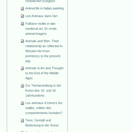
christlichen Exegese
Animal life in Italian painting
Les Animaux dans l'art
Folklore motifs in late
medieval art, III: erotic
animal imagery
Animals and Men. Their
relationship as reflected in
Western Art from
prehistory to the present
day
Animals in Art and Thought
to the End of the Middle
Ages
Zur Tierdarstellung in der
Kunst des 15. und 16.
Jahrhunderts
Les animaux à travers les
stalles, reflets des
comportements humains?
Tiere, Gestalt und
Bedeutung in der Kunst