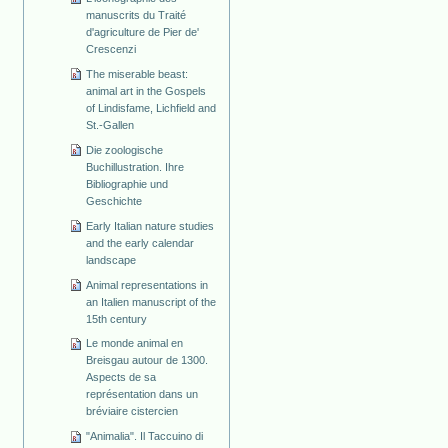
manuscrits du Traité
d'agriculture de Pier de'
Crescenzi
The miserable beast:
animal art in the Gospels
of Lindisfame, Lichfield and
St.-Gallen
Die zoologische
Buchillustration. Ihre
Bibliographie und
Geschichte
Early Italian nature studies
and the early calendar
landscape
Animal representations in
an Italien manuscript of the
15th century
Le monde animal en
Breisgau autour de 1300.
Aspects de sa
représentation dans un
bréviaire cistercien
"Animalia". Il Taccuino di