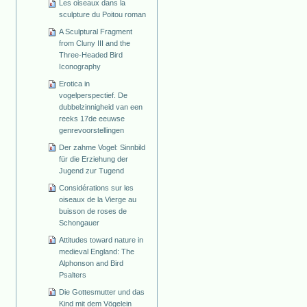
Les oiseaux dans la
sculpture du Poitou roman
A Sculptural Fragment
from Cluny III and the
Three-Headed Bird
Iconography
Erotica in
vogelperspectief. De
dubbelzinnigheid van een
reeks 17de eeuwse
genrevoorstellingen
Der zahme Vogel: Sinnbild
für die Erziehung der
Jugend zur Tugend
Considérations sur les
oiseaux de la Vierge au
buisson de roses de
Schongauer
Attitudes toward nature in
medieval England: The
Alphonson and Bird
Psalters
Die Gottesmutter und das
Kind mit dem Vögelein