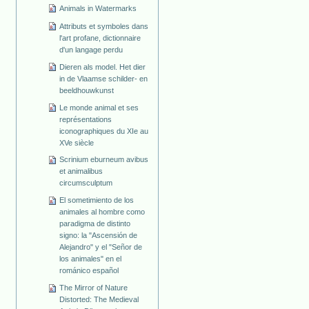
Animals in Watermarks
Attributs et symboles dans
l'art profane, dictionnaire
d'un langage perdu
Dieren als model. Het dier
in de Vlaamse schilder- en
beeldhouwkunst
Le monde animal et ses
représentations
iconographiques du XIe au
XVe siècle
Scrinium eburneum avibus
et animalibus
circumsculptum
El sometimiento de los
animales al hombre como
paradigma de distinto
signo: la "Ascensión de
Alejandro" y el "Señor de
los animales" en el
románico español
The Mirror of Nature
Distorted: The Medieval