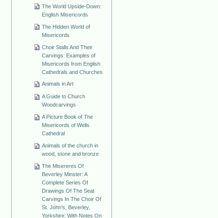
The World Upside-Down:
English Misericords
The Hidden World of
Misericords
Choir Stalls And Their
Carvings: Examples of
Misericords from English
Cathedrals and Churches
Animals in Art
A Guide to Church
Woodcarvings
A Picture Book of The
Misericords of Wells
Cathedral
Animals of the church in
wood, stone and bronze
The Misereres Of
Beverley Minster: A
Complete Series Of
Drawings Of The Seat
Carvings In The Choir Of
St. John's, Beverley,
Yorkshire; With Notes On