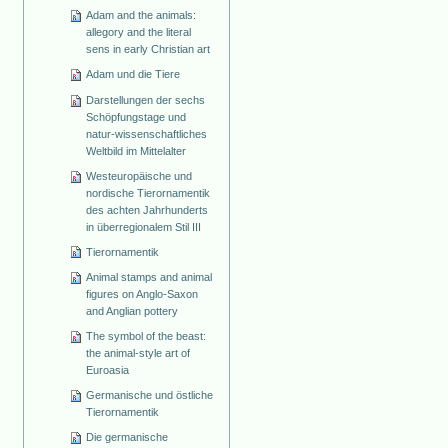
Adam and the animals:
allegory and the literal
sens in early Christian art
Adam und die Tiere
Darstellungen der sechs
Schöpfungstage und
natur-wissenschaftliches
Weltbild im Mittelalter
Westeuropäische und
nordische Tierornamentik
des achten Jahrhunderts
in überregionalem Stil III
Tierornamentik
Animal stamps and animal
figures on Anglo-Saxon
and Anglian pottery
The symbol of the beast:
the animal-style art of
Euroasia
Germanische und östliche
Tierornamentik
Die germanische