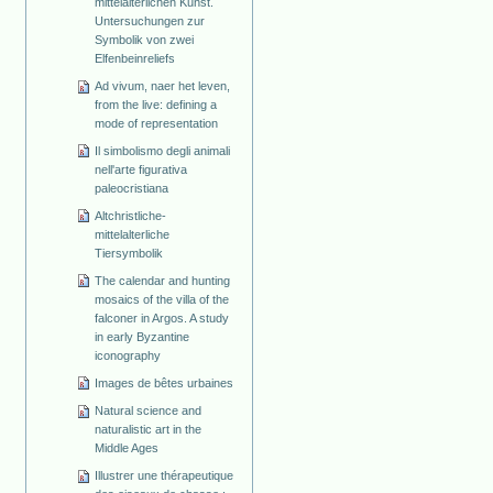
mittelalterlichen Kunst.
Untersuchungen zur
Symbolik von zwei
Elfenbeinreliefs
Ad vivum, naer het leven,
from the live: defining a
mode of representation
Il simbolismo degli animali
nell'arte figurativa
paleocristiana
Altchristliche-
mittelalterliche
Tiersymbolik
The calendar and hunting
mosaics of the villa of the
falconer in Argos. A study
in early Byzantine
iconography
Images de bêtes urbaines
Natural science and
naturalistic art in the
Middle Ages
Illustrer une thérapeutique