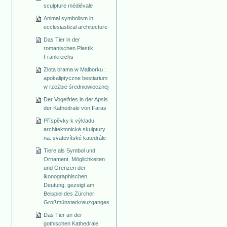
sculpture médiévale
Animal symbolism in
ecclesiastical architecture
Das Tier in der
romanischen Plastik
Frankreichs
Złota brama w Malborku :
apokaliptyczne bestiarium
w rzeźbie średniowiecznej
Der Vogelfries in der Apsis
der Kathedrale von Faras
Příspěvky k výkladu
architektonické skulptury
na. svatovítské katedrále
Tiere als Symbol und
Ornament. Möglichkeiten
und Grenzen der
ikonographischen
Deutung, gezeigt am
Beispiel des Zürcher
Großmünsterkreuzganges
Das Tier an der
gothischen Kathedrale