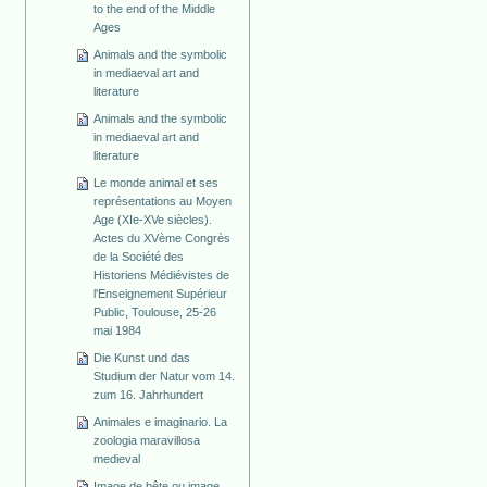
to the end of the Middle
Ages
Animals and the symbolic
in mediaeval art and
literature
Animals and the symbolic
in mediaeval art and
literature
Le monde animal et ses
représentations au Moyen
Age (XIe-XVe siècles).
Actes du XVème Congrès
de la Société des
Historiens Médiévistes de
l'Enseignement Supérieur
Public, Toulouse, 25-26
mai 1984
Die Kunst und das
Studium der Natur vom 14.
zum 16. Jahrhundert
Animales e imaginario. La
zoologia maravillosa
medieval
Image de bête ou image