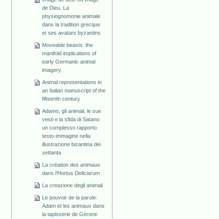
de Dieu. La
physiognomonie animale
dans la tradition grecque
et ses avatars byzantins
Moveable beasts: the
manifold implications of
early Germanic animal
imagery
Animal representations in
an Italian manuscript of the
fifteenth century
Adamo, gli animali, le sue
vesti e la sfida di Satano:
un complesso rapporto
testo-immagine nella
illustrazione bizantina dei
settanta
La création des animaux
dans l'Hortus Deliciarum
La creazione degli animali
Le pouvoir de la parole:
Adam et les animaux dans
la tapisserie de Gérone