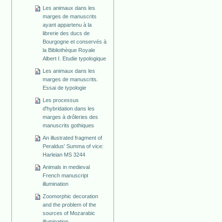
Les animaux dans les
marges de manuscrits
ayant appartenu à la
librerie des ducs de
Bourgogne et conservés à
la Bibliothèque Royale
Albert I. Etudie typologique
Les animaux dans les
marges de manuscrits.
Essai de typologie
Les processus
d'hybridation dans les
marges à drôleries des
manuscrits gothiques
An illustrated fragment of
Peraldus' Summa of vice:
Harleian MS 3244
Animals in medieval
French manuscript
illumination
Zoomorphic decoration
and the problem of the
sources of Mozarabic
illumination