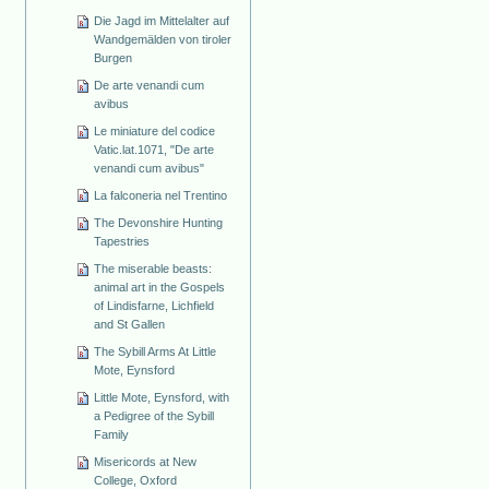
Die Jagd im Mittelalter auf
Wandgemälden von tiroler
Burgen
De arte venandi cum
avibus
Le miniature del codice
Vatic.lat.1071, "De arte
venandi cum avibus"
La falconeria nel Trentino
The Devonshire Hunting
Tapestries
The miserable beasts:
animal art in the Gospels
of Lindisfarne, Lichfield
and St Gallen
The Sybill Arms At Little
Mote, Eynsford
Little Mote, Eynsford, with
a Pedigree of the Sybill
Family
Misericords at New
College, Oxford