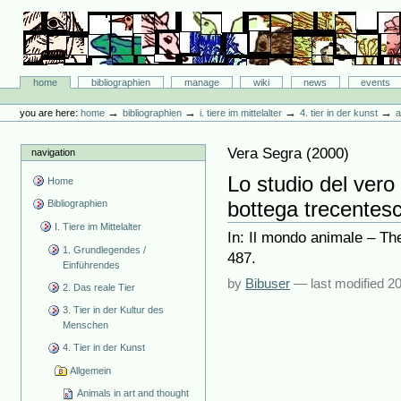
Skip
to
content.
|
Skip
Bibliographie-Portal
to
Sections
home
bibliographien
manage
wiki
news
events
navigation
Personal
tools
→
→
→
→
you are here:
home
bibliographien
i. tiere im mittelalter
4. tier in der kunst
a
Vera Segra
(
2000
)
navigation
Lo studio del vero
Home
bottega trecentesc
Bibliographien
I. Tiere im Mittelalter
In: Il mondo animale – The
1. Grundlegendes /
487.
Einführendes
by
Bibuser
—
last modified
20
2. Das reale Tier
3. Tier in der Kultur des
Menschen
4. Tier in der Kunst
Allgemein
Animals in art and thought