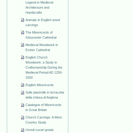
Legend in Medieval
Architecture and
Handicrafts
Animals in English wood
carvings
The Misericords of
Gloucester Cathedral
Medieval Woodwork in
Exeter Cathedral
English Church
Woodwork: a Study in
Craftsmanship During the
Medieval Period AD 1250-
1550
English Misericords
Sulle piastrelle in terracotta
della chiesa di Anglona
Catalogue of Misericords
in Great Britain
Church Carvings: A West
Country Study
Usnuli cuvari grada