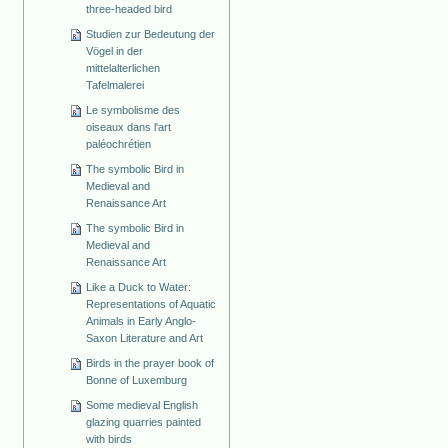
three-headed bird
Studien zur Bedeutung der
Vögel in der
mittelalterlichen
Tafelmalerei
Le symbolisme des
oiseaux dans l'art
paléochrétien
The symbolic Bird in
Medieval and
Renaissance Art
The symbolic Bird in
Medieval and
Renaissance Art
Like a Duck to Water:
Representations of Aquatic
Animals in Early Anglo-
Saxon Literature and Art
Birds in the prayer book of
Bonne of Luxemburg
Some medieval English
glazing quarries painted
with birds