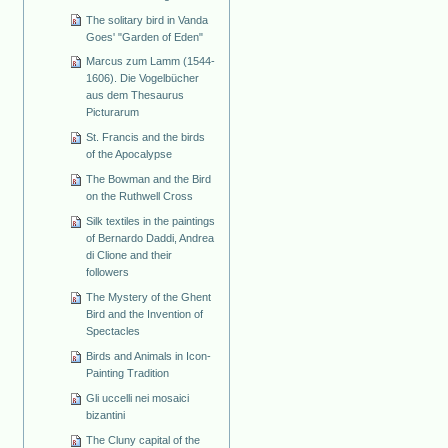
The solitary bird in Vanda
Goes' "Garden of Eden"
Marcus zum Lamm (1544-
1606). Die Vogelbücher
aus dem Thesaurus
Picturarum
St. Francis and the birds
of the Apocalypse
The Bowman and the Bird
on the Ruthwell Cross
Silk textiles in the paintings
of Bernardo Daddi, Andrea
di Clione and their
followers
The Mystery of the Ghent
Bird and the Invention of
Spectacles
Birds and Animals in Icon-
Painting Tradition
Gli uccelli nei mosaici
bizantini
The Cluny capital of the