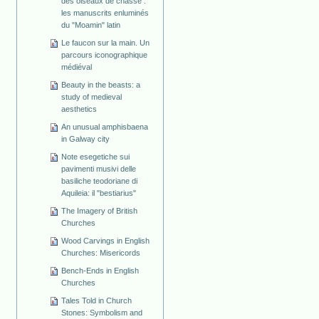
des oiseaux de chasse :
les manuscrits enluminés
du "Moamin" latin
Le faucon sur la main. Un
parcours iconographique
médiéval
Beauty in the beasts: a
study of medieval
aesthetics
An unusual amphisbaena
in Galway city
Note esegetiche sui
pavimenti musivi delle
basiliche teodoriane di
Aquileia: il "bestiarius"
The Imagery of British
Churches
Wood Carvings in English
Churches: Misericords
Bench-Ends in English
Churches
Tales Told in Church
Stones: Symbolism and