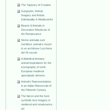
The Tapestry of Creation
Gargoyles: Animal
Imagery and Artistic
Individuality in Medieval Art
Beasts & Animals in
Decorative Woodcuts of
the Renaissance
Sirene animalia sunt
mortifera: animali e mostri
in un architrave Lucchese
del XII secolo
A diabolical bestiary:
animal inspirations for the
iconography of north
European medieval
apocalyptic demons
Animal's Representations
in an Italian Manuscript of
the Fifteenth Century
The falcon and the hunt:
symbolic love imagery in
medieval and renaissance
art