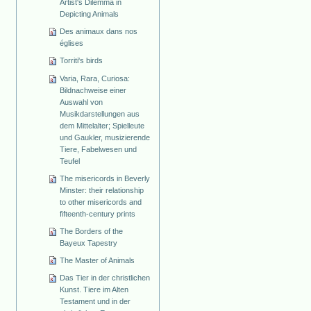
Artist's Dilemma in
Depicting Animals
Des animaux dans nos
églises
Torriti's birds
Varia, Rara, Curiosa:
Bildnachweise einer
Auswahl von
Musikdarstellungen aus
dem Mittelalter; Spielleute
und Gaukler, musizierende
Tiere, Fabelwesen und
Teufel
The misericords in Beverly
Minster: their relationship
to other misericords and
fifteenth-century prints
The Borders of the
Bayeux Tapestry
The Master of Animals
Das Tier in der christlichen
Kunst. Tiere im Alten
Testament und in der