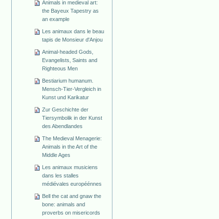
Animals in medieval art:
the Bayeux Tapestry as
an example
Les animaux dans le beau
tapis de Monsieur d'Anjou
Animal-headed Gods,
Evangelists, Saints and
Righteous Men
Bestiarium humanum.
Mensch-Tier-Vergleich in
Kunst und Karikatur
Zur Geschichte der
Tiersymbolik in der Kunst
des Abendlandes
The Medieval Menagerie:
Animals in the Art of the
Middle Ages
Les animaux musiciens
dans les stalles
médiévales européénnes
Bell the cat and gnaw the
bone: animals and
proverbs on misericords