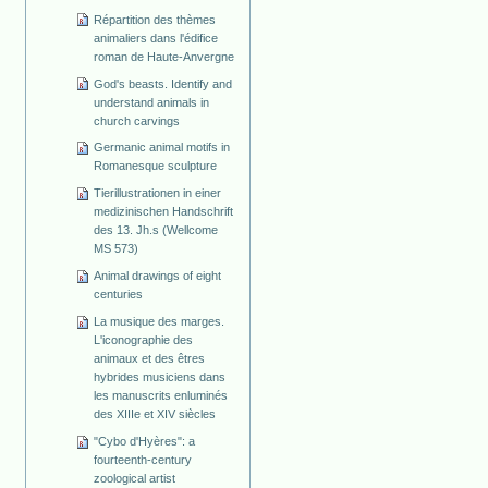
Répartition des thèmes
animaliers dans l'édifice
roman de Haute-Anvergne
God's beasts. Identify and
understand animals in
church carvings
Germanic animal motifs in
Romanesque sculpture
Tierillustrationen in einer
medizinischen Handschrift
des 13. Jh.s (Wellcome
MS 573)
Animal drawings of eight
centuries
La musique des marges.
L'iconographie des
animaux et des êtres
hybrides musiciens dans
les manuscrits enluminés
des XIIIe et XIV siècles
"Cybo d'Hyères": a
fourteenth-century
zoological artist