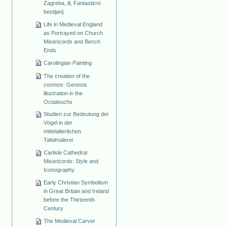
Zagreba, ili, Fantasticni
bestijarij
Life in Medieval England
as Portrayed on Church
Misericords and Bench
Ends
Carolingian Painting
The creation of the
cosmos: Genesis
illustration in the
Octateuchs
Studien zur Bedeutung der
Vögel in der
mittelalterlichen
Tafelmalerei
Carlisle Cathedral
Misericords: Style and
Iconography
Early Christian Symbolism
in Great Britain and Ireland
before the Thirteenth
Century
The Medieval Carver