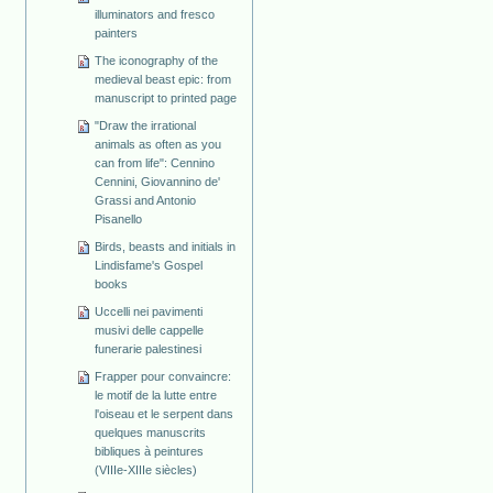
illuminators and fresco
painters
The iconography of the
medieval beast epic: from
manuscript to printed page
"Draw the irrational
animals as often as you
can from life": Cennino
Cennini, Giovannino de'
Grassi and Antonio
Pisanello
Birds, beasts and initials in
Lindisfame's Gospel
books
Uccelli nei pavimenti
musivi delle cappelle
funerarie palestinesi
Frapper pour convaincre:
le motif de la lutte entre
l'oiseau et le serpent dans
quelques manuscrits
bibliques à peintures
(VIIIe-XIIIe siècles)