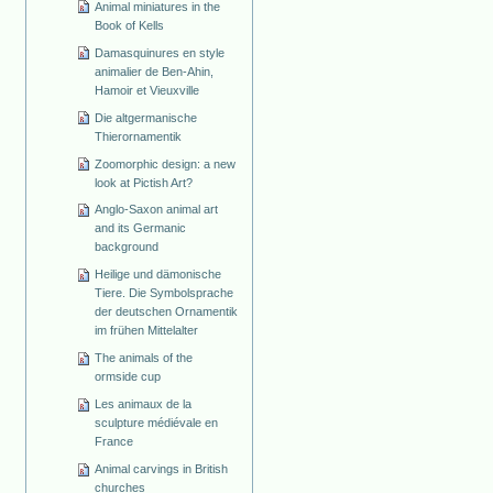
Animal miniatures in the
Book of Kells
Damasquinures en style
animalier de Ben-Ahin,
Hamoir et Vieuxville
Die altgermanische
Thierornamentik
Zoomorphic design: a new
look at Pictish Art?
Anglo-Saxon animal art
and its Germanic
background
Heilige und dämonische
Tiere. Die Symbolsprache
der deutschen Ornamentik
im frühen Mittelalter
The animals of the
ormside cup
Les animaux de la
sculpture médiévale en
France
Animal carvings in British
churches