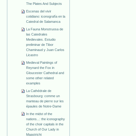
The Plates And Subjects
Escenas del vivir
cotidiano: iconografía en la
Catedral de Salamanca
La Fauna Monstruosa de
las Catedrales
Medievales. Estudio
preliminar de Tibor
Chaminaud y Juan Carlos
Licastro
Medieval Paintings of
Reynard the Fox in
Gloucester Cathedral and
some other related
examples
La Cathédrale de
Strasbourg: comme un
manteau de pierre sur les
épaules de Notre-Dame
In the midst of the
nations...: the iconography
of the choir capitals in the
Church of Our Lady in
Maastricht