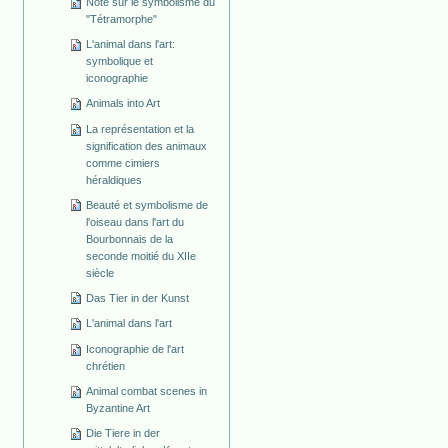
Note sur le symbolisme du
"Tétramorphe"
L'animal dans l'art:
symbolique et
iconographie
Animals into Art
La représentation et la
signification des animaux
comme cimiers
héraldiques
Beauté et symbolisme de
l'oiseau dans l'art du
Bourbonnais de la
seconde moitié du XIIe
siècle
Das Tier in der Kunst
L'animal dans l'art
Iconographie de l'art
chrétien
Animal combat scenes in
Byzantine Art
Die Tiere in der