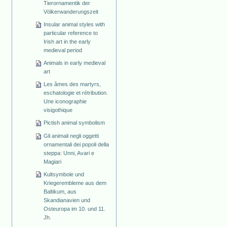
Tierornamentik der
Völkerwanderungszeit
Insular animal styles with
particular reference to
Irish art in the early
medieval period
Animals in early medieval
art
Les âmes des martyrs,
eschatologie et rétribution.
Une iconographie
visigothique
Pictish animal symbolism
Gli animali negli oggetti
ornamentali dei popoli della
steppa: Unni, Avari e
Magiari
Kultsymbole und
Kriegerembleme aus dem
Baltikum, aus
Skandianavien und
Osteuropa im 10. und 11.
Jh.