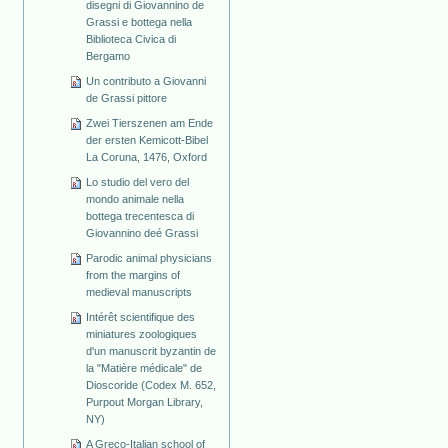
disegni di Giovannino de
Grassi e bottega nella
Biblioteca Civica di
Bergamo
Un contributo a Giovanni
de Grassi pittore
Zwei Tierszenen am Ende
der ersten Kemicott-Bibel
La Coruna, 1476, Oxford
Lo studio del vero del
mondo animale nella
bottega trecentesca di
Giovannino deé Grassi
Parodic animal physicians
from the margins of
medieval manuscripts
Intérêt scientifique des
miniatures zoologiques
d'un manuscrit byzantin de
la "Matière médicale" de
Dioscoride (Codex M. 652,
Purpout Morgan Library,
NY)
A Greco-Italian school of