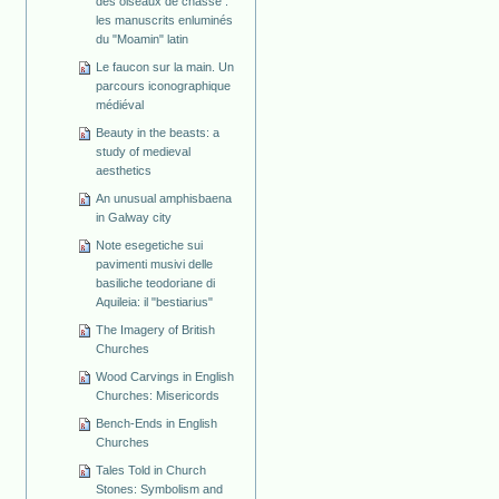
des oiseaux de chasse :
les manuscrits enluminés
du "Moamin" latin
Le faucon sur la main. Un
parcours iconographique
médiéval
Beauty in the beasts: a
study of medieval
aesthetics
An unusual amphisbaena
in Galway city
Note esegetiche sui
pavimenti musivi delle
basiliche teodoriane di
Aquileia: il "bestiarius"
The Imagery of British
Churches
Wood Carvings in English
Churches: Misericords
Bench-Ends in English
Churches
Tales Told in Church
Stones: Symbolism and