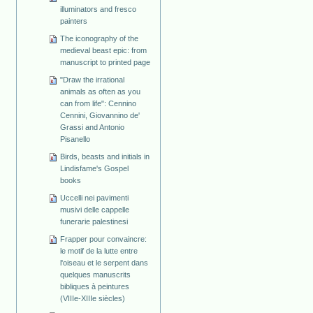
illuminators and fresco
painters
The iconography of the
medieval beast epic: from
manuscript to printed page
"Draw the irrational
animals as often as you
can from life": Cennino
Cennini, Giovannino de'
Grassi and Antonio
Pisanello
Birds, beasts and initials in
Lindisfame's Gospel
books
Uccelli nei pavimenti
musivi delle cappelle
funerarie palestinesi
Frapper pour convaincre:
le motif de la lutte entre
l'oiseau et le serpent dans
quelques manuscrits
bibliques à peintures
(VIIIe-XIIIe siècles)