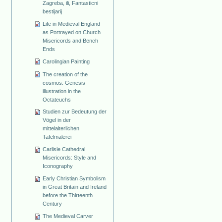
Zagreba, ili, Fantasticni
bestijarij
Life in Medieval England
as Portrayed on Church
Misericords and Bench
Ends
Carolingian Painting
The creation of the
cosmos: Genesis
illustration in the
Octateuchs
Studien zur Bedeutung der
Vögel in der
mittelalterlichen
Tafelmalerei
Carlisle Cathedral
Misericords: Style and
Iconography
Early Christian Symbolism
in Great Britain and Ireland
before the Thirteenth
Century
The Medieval Carver