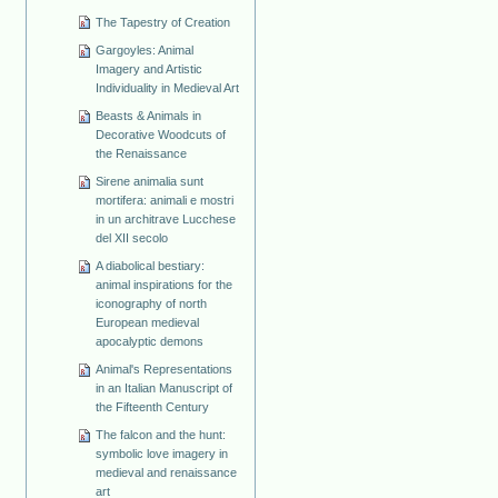
The Tapestry of Creation
Gargoyles: Animal
Imagery and Artistic
Individuality in Medieval Art
Beasts & Animals in
Decorative Woodcuts of
the Renaissance
Sirene animalia sunt
mortifera: animali e mostri
in un architrave Lucchese
del XII secolo
A diabolical bestiary:
animal inspirations for the
iconography of north
European medieval
apocalyptic demons
Animal's Representations
in an Italian Manuscript of
the Fifteenth Century
The falcon and the hunt:
symbolic love imagery in
medieval and renaissance
art