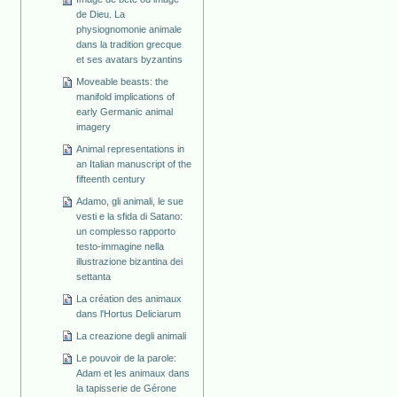
de Dieu. La
physiognomonie animale
dans la tradition grecque
et ses avatars byzantins
Moveable beasts: the
manifold implications of
early Germanic animal
imagery
Animal representations in
an Italian manuscript of the
fifteenth century
Adamo, gli animali, le sue
vesti e la sfida di Satano:
un complesso rapporto
testo-immagine nella
illustrazione bizantina dei
settanta
La création des animaux
dans l'Hortus Deliciarum
La creazione degli animali
Le pouvoir de la parole:
Adam et les animaux dans
la tapisserie de Gérone