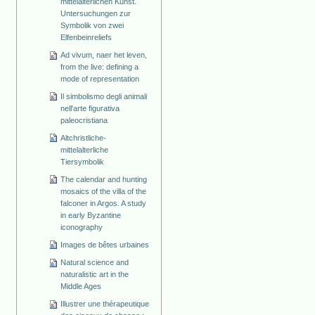
mittelalterlichen Kunst.
Untersuchungen zur
Symbolik von zwei
Elfenbeinreliefs
Ad vivum, naer het leven,
from the live: defining a
mode of representation
Il simbolismo degli animali
nell'arte figurativa
paleocristiana
Altchristliche-
mittelalterliche
Tiersymbolik
The calendar and hunting
mosaics of the villa of the
falconer in Argos. A study
in early Byzantine
iconography
Images de bêtes urbaines
Natural science and
naturalistic art in the
Middle Ages
Illustrer une thérapeutique