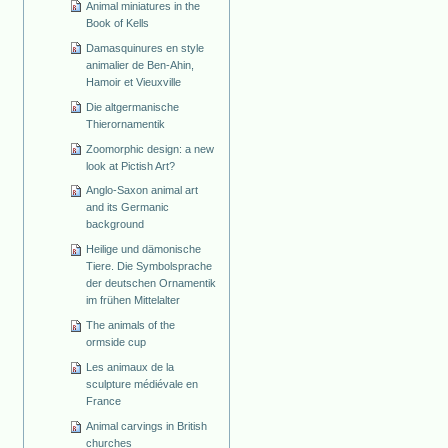
Animal miniatures in the
Book of Kells
Damasquinures en style
animalier de Ben-Ahin,
Hamoir et Vieuxville
Die altgermanische
Thierornamentik
Zoomorphic design: a new
look at Pictish Art?
Anglo-Saxon animal art
and its Germanic
background
Heilige und dämonische
Tiere. Die Symbolsprache
der deutschen Ornamentik
im frühen Mittelalter
The animals of the
ormside cup
Les animaux de la
sculpture médiévale en
France
Animal carvings in British
churches