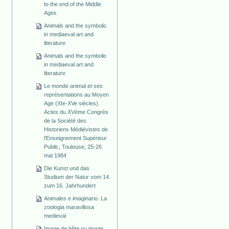
to the end of the Middle
Ages
Animals and the symbolic
in mediaeval art and
literature
Animals and the symbolic
in mediaeval art and
literature
Le monde animal et ses
représentations au Moyen
Age (XIe-XVe siècles).
Actes du XVème Congrès
de la Société des
Historiens Médiévistes de
l'Enseignement Supérieur
Public, Toulouse, 25-26
mai 1984
Die Kunst und das
Studium der Natur vom 14.
zum 16. Jahrhundert
Animales e imaginario. La
zoologia maravillosa
medieval
Image de bête ou image