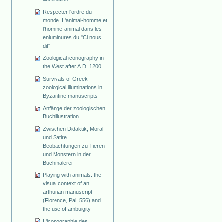
Respecter l'ordre du
monde. L'animal-homme et
l'homme-animal dans les
enluminures du "Ci nous
dit"
Zoological iconography in
the West after A.D. 1200
Survivals of Greek
zoological illuminations in
Byzantine manuscripts
Anfänge der zoologischen
Buchillustration
Zwischen Didaktik, Moral
und Satire.
Beobachtungen zu Tieren
und Monstern in der
Buchmalerei
Playing with animals: the
visual context of an
arthurian manuscript
(Florence, Pal. 556) and
the use of ambuigity
L'iconographie des