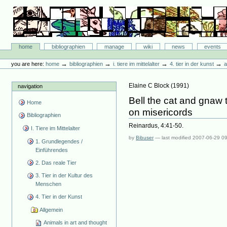
Skip
to
content.
|
Skip
Bibliographie-Portal
to
Sections
home
bibliographien
manage
wiki
news
events
navigation
Personal
tools
→
→
→
→
you are here:
home
bibliographien
i. tiere im mittelalter
4. tier in der kunst
a
Elaine C Block
(
1991
)
navigation
Bell the cat and gnaw
Home
on misericords
Bibliographien
Reinardus, 4:41-50.
I. Tiere im Mittelalter
by
Bibuser
—
last modified
2007-06-29 0
1. Grundlegendes /
Einführendes
2. Das reale Tier
3. Tier in der Kultur des
Menschen
4. Tier in der Kunst
Allgemein
Animals in art and thought