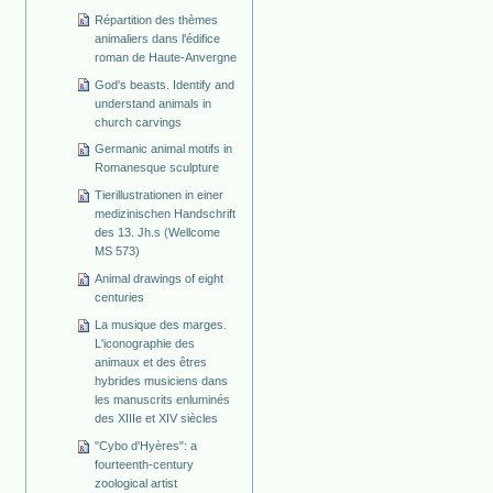
Répartition des thèmes
animaliers dans l'édifice
roman de Haute-Anvergne
God's beasts. Identify and
understand animals in
church carvings
Germanic animal motifs in
Romanesque sculpture
Tierillustrationen in einer
medizinischen Handschrift
des 13. Jh.s (Wellcome
MS 573)
Animal drawings of eight
centuries
La musique des marges.
L'iconographie des
animaux et des êtres
hybrides musiciens dans
les manuscrits enluminés
des XIIIe et XIV siècles
"Cybo d'Hyères": a
fourteenth-century
zoological artist