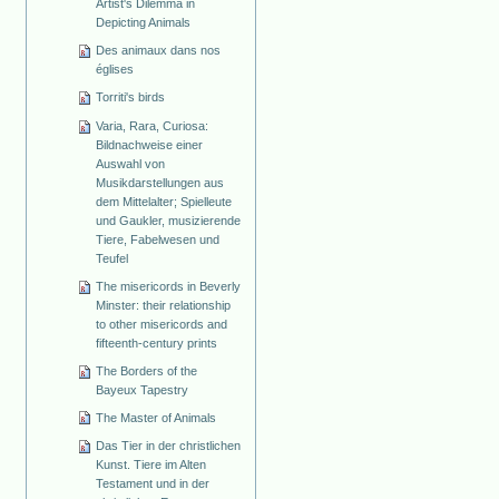
Artist's Dilemma in
Depicting Animals
Des animaux dans nos
églises
Torriti's birds
Varia, Rara, Curiosa:
Bildnachweise einer
Auswahl von
Musikdarstellungen aus
dem Mittelalter; Spielleute
und Gaukler, musizierende
Tiere, Fabelwesen und
Teufel
The misericords in Beverly
Minster: their relationship
to other misericords and
fifteenth-century prints
The Borders of the
Bayeux Tapestry
The Master of Animals
Das Tier in der christlichen
Kunst. Tiere im Alten
Testament und in der