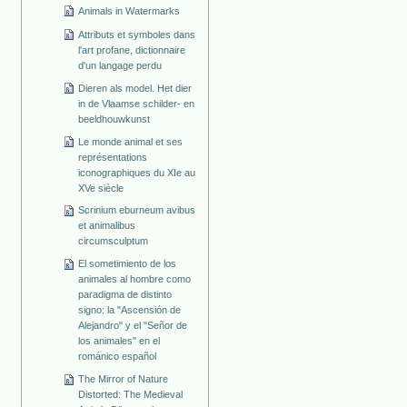
Animals in Watermarks
Attributs et symboles dans
l'art profane, dictionnaire
d'un langage perdu
Dieren als model. Het dier
in de Vlaamse schilder- en
beeldhouwkunst
Le monde animal et ses
représentations
iconographiques du XIe au
XVe siècle
Scrinium eburneum avibus
et animalibus
circumsculptum
El sometimiento de los
animales al hombre como
paradigma de distinto
signo: la "Ascensión de
Alejandro" y el "Señor de
los animales" en el
románico español
The Mirror of Nature
Distorted: The Medieval