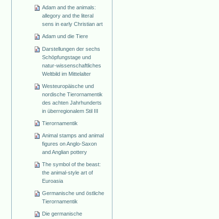
Adam and the animals:
allegory and the literal
sens in early Christian art
Adam und die Tiere
Darstellungen der sechs
Schöpfungstage und
natur-wissenschaftliches
Weltbild im Mittelalter
Westeuropäische und
nordische Tierornamentik
des achten Jahrhunderts
in überregionalem Stil III
Tierornamentik
Animal stamps and animal
figures on Anglo-Saxon
and Anglian pottery
The symbol of the beast:
the animal-style art of
Euroasia
Germanische und östliche
Tierornamentik
Die germanische