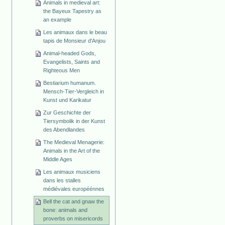
Animals in medieval art:
the Bayeux Tapestry as
an example
Les animaux dans le beau
tapis de Monsieur d'Anjou
Animal-headed Gods,
Evangelists, Saints and
Righteous Men
Bestiarium humanum.
Mensch-Tier-Vergleich in
Kunst und Karikatur
Zur Geschichte der
Tiersymbolik in der Kunst
des Abendlandes
The Medieval Menagerie:
Animals in the Art of the
Middle Ages
Les animaux musiciens
dans les stalles
médiévales européénnes
Bell the cat and gnaw the
bone: animals and
proverbs on misericords