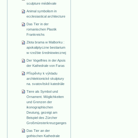
sculpture médiévale
Animal symbolism in
ecclesiastical architecture
Das Tier in der
romanischen Plastik
Frankreichs
Złota brama w Malborku :
apokaliptyczne bestiarium
w rzeźbie średniowiecznej
Der Vogelfries in der Apsis
der Kathedrale von Faras
Příspěvky k výkladu
architektonické skulptury
na. svatovítské katedrále
Tiere als Symbol und
Ornament. Möglichkeiten
und Grenzen der
ikonographischen
Deutung, gezeigt am
Beispiel des Zürcher
Großmünsterkreuzganges
Das Tier an der
gothischen Kathedrale