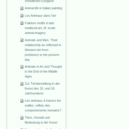
christlichen Exegese
Animal life in Italian painting
Les Animaux dans l'art
Folklore motifs in late
medieval art, III: erotic
animal imagery
Animals and Men. Their
relationship as reflected in
Western Art from
prehistory to the present
day
Animals in Art and Thought
to the End of the Middle
Ages
Zur Tierdarstellung in der
Kunst des 15. und 16.
Jahrhunderts
Les animaux à travers les
stalles, reflets des
comportements humains?
Tiere, Gestalt und
Bedeutung in der Kunst