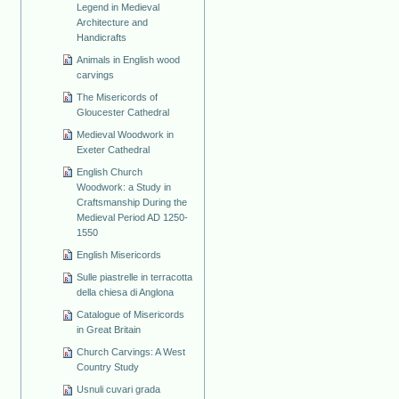
Legend in Medieval
Architecture and
Handicrafts
Animals in English wood
carvings
The Misericords of
Gloucester Cathedral
Medieval Woodwork in
Exeter Cathedral
English Church
Woodwork: a Study in
Craftsmanship During the
Medieval Period AD 1250-
1550
English Misericords
Sulle piastrelle in terracotta
della chiesa di Anglona
Catalogue of Misericords
in Great Britain
Church Carvings: A West
Country Study
Usnuli cuvari grada