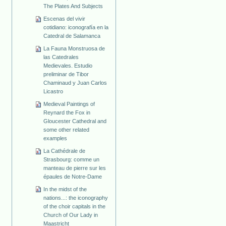
The Plates And Subjects
Escenas del vivir
cotidiano: iconografía en la
Catedral de Salamanca
La Fauna Monstruosa de
las Catedrales
Medievales. Estudio
preliminar de Tibor
Chaminaud y Juan Carlos
Licastro
Medieval Paintings of
Reynard the Fox in
Gloucester Cathedral and
some other related
examples
La Cathédrale de
Strasbourg: comme un
manteau de pierre sur les
épaules de Notre-Dame
In the midst of the
nations...: the iconography
of the choir capitals in the
Church of Our Lady in
Maastricht