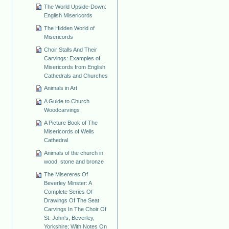
The World Upside-Down:
English Misericords
The Hidden World of
Misericords
Choir Stalls And Their
Carvings: Examples of
Misericords from English
Cathedrals and Churches
Animals in Art
A Guide to Church
Woodcarvings
A Picture Book of The
Misericords of Wells
Cathedral
Animals of the church in
wood, stone and bronze
The Misereres Of
Beverley Minster: A
Complete Series Of
Drawings Of The Seat
Carvings In The Choir Of
St. John's, Beverley,
Yorkshire; With Notes On