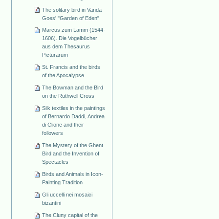
The solitary bird in Vanda
Goes' "Garden of Eden"
Marcus zum Lamm (1544-
1606). Die Vogelbücher
aus dem Thesaurus
Picturarum
St. Francis and the birds
of the Apocalypse
The Bowman and the Bird
on the Ruthwell Cross
Silk textiles in the paintings
of Bernardo Daddi, Andrea
di Clione and their
followers
The Mystery of the Ghent
Bird and the Invention of
Spectacles
Birds and Animals in Icon-
Painting Tradition
Gli uccelli nei mosaici
bizantini
The Cluny capital of the