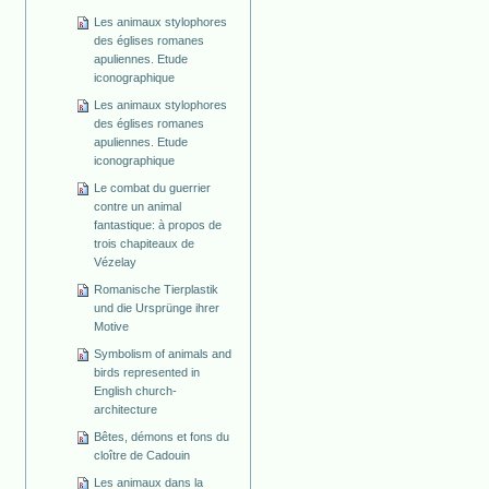
Les animaux stylophores
des églises romanes
apuliennes. Etude
iconographique
Les animaux stylophores
des églises romanes
apuliennes. Etude
iconographique
Le combat du guerrier
contre un animal
fantastique: à propos de
trois chapiteaux de
Vézelay
Romanische Tierplastik
und die Ursprünge ihrer
Motive
Symbolism of animals and
birds represented in
English church-
architecture
Bêtes, démons et fons du
cloître de Cadouin
Les animaux dans la