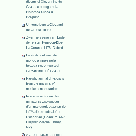
disegni di Giovannino de
Grassi e bottega nella
Biblioteca Civica di
Bergamo
Un contributo a Giovanni
de Grassi pittore
Zwei Tierszenen am Ende
der ersten Kemicott-Bibel
La Coruna, 1476, Oxford
Lo studio del vero del
mondo animale nella
bottega trecentesca di
Giovannino deé Grassi
Parodic animal physicians
from the margins of
medieval manuscripts
Intérêt scientifique des
miniatures zoologiques
d'un manuscrit byzantin de
la "Matière médicale" de
Dioscoride (Codex M. 652,
Purpout Morgan Library,
NY)
A Greco-Italian school of