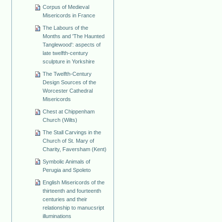
Corpus of Medieval
Misericords in France
The Labours of the
Months and 'The Haunted
Tanglewood': aspects of
late twelfth-century
sculpture in Yorkshire
The Twelfth-Century
Design Sources of the
Worcester Cathedral
Misericords
Chest at Chippenham
Church (Wilts)
The Stall Carvings in the
Church of St. Mary of
Charity, Faversham (Kent)
Symbolic Animals of
Perugia and Spoleto
English Misericords of the
thirteenth and fourteenth
centuries and their
relationship to manucsript
illuminations