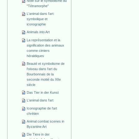
Note sur le symbolisme du
"Tétramorphe"
L'animal dans l'art:
symbolique et
iconographie
Animals into Art
La représentation et la
signification des animaux
comme cimiers
héraldiques
Beauté et symbolisme de
l'oiseau dans l'art du
Bourbonnais de la
seconde moitié du XIIe
siècle
Das Tier in der Kunst
L'animal dans l'art
Iconographie de l'art
chrétien
Animal combat scenes in
Byzantine Art
Die Tiere in der