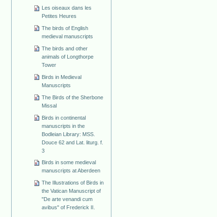
Les oiseaux dans les
Petites Heures
The birds of English
medieval manuscripts
The birds and other
animals of Longthorpe
Tower
Birds in Medieval
Manuscripts
The Birds of the Sherbone
Missal
Birds in continental
manuscripts in the
Bodleian Library: MSS.
Douce 62 and Lat. liturg. f.
3
Birds in some medieval
manuscripts at Aberdeen
The Illustrations of Birds in
the Vatican Manuscript of
"De arte venandi cum
avibus" of Frederick II.