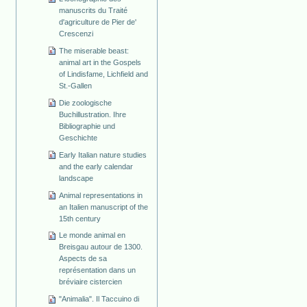
manuscrits du Traité
d'agriculture de Pier de'
Crescenzi
The miserable beast:
animal art in the Gospels
of Lindisfame, Lichfield and
St.-Gallen
Die zoologische
Buchillustration. Ihre
Bibliographie und
Geschichte
Early Italian nature studies
and the early calendar
landscape
Animal representations in
an Italien manuscript of the
15th century
Le monde animal en
Breisgau autour de 1300.
Aspects de sa
représentation dans un
bréviaire cistercien
"Animalia". Il Taccuino di