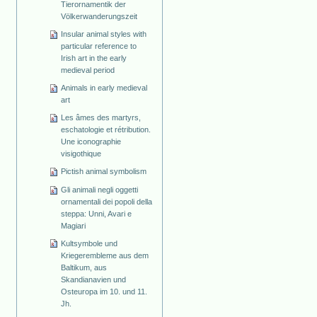
Tierornamentik der
Völkerwanderungszeit
Insular animal styles with
particular reference to
Irish art in the early
medieval period
Animals in early medieval
art
Les âmes des martyrs,
eschatologie et rétribution.
Une iconographie
visigothique
Pictish animal symbolism
Gli animali negli oggetti
ornamentali dei popoli della
steppa: Unni, Avari e
Magiari
Kultsymbole und
Kriegerembleme aus dem
Baltikum, aus
Skandianavien und
Osteuropa im 10. und 11.
Jh.