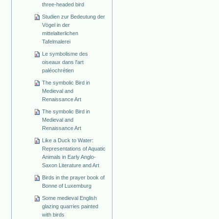
three-headed bird
Studien zur Bedeutung der
Vögel in der
mittelalterlichen
Tafelmalerei
Le symbolisme des
oiseaux dans l'art
paléochrétien
The symbolic Bird in
Medieval and
Renaissance Art
The symbolic Bird in
Medieval and
Renaissance Art
Like a Duck to Water:
Representations of Aquatic
Animals in Early Anglo-
Saxon Literature and Art
Birds in the prayer book of
Bonne of Luxemburg
Some medieval English
glazing quarries painted
with birds