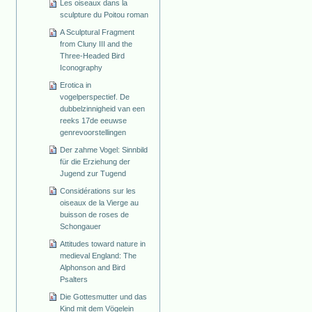
Les oiseaux dans la
sculpture du Poitou roman
A Sculptural Fragment
from Cluny III and the
Three-Headed Bird
Iconography
Erotica in
vogelperspectief. De
dubbelzinnigheid van een
reeks 17de eeuwse
genrevoorstellingen
Der zahme Vogel: Sinnbild
für die Erziehung der
Jugend zur Tugend
Considérations sur les
oiseaux de la Vierge au
buisson de roses de
Schongauer
Attitudes toward nature in
medieval England: The
Alphonson and Bird
Psalters
Die Gottesmutter und das
Kind mit dem Vögelein