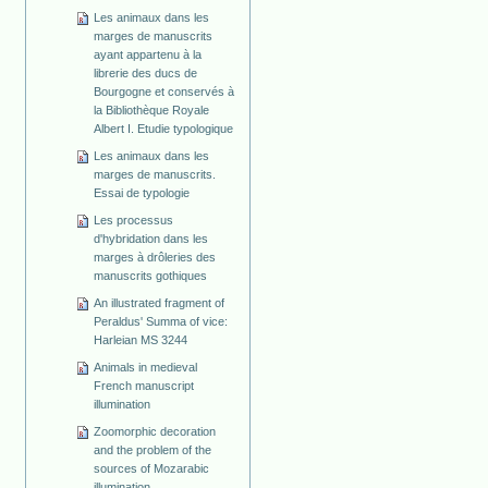
Les animaux dans les
marges de manuscrits
ayant appartenu à la
librerie des ducs de
Bourgogne et conservés à
la Bibliothèque Royale
Albert I. Etudie typologique
Les animaux dans les
marges de manuscrits.
Essai de typologie
Les processus
d'hybridation dans les
marges à drôleries des
manuscrits gothiques
An illustrated fragment of
Peraldus' Summa of vice:
Harleian MS 3244
Animals in medieval
French manuscript
illumination
Zoomorphic decoration
and the problem of the
sources of Mozarabic
illumination