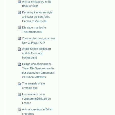
Animal miniatures in the
Book of Kells
Damasquinures en style
animalier de Ben-Ahin,
Hamoir et Vieuxville
Die altgermanische
Thierornamentik
Zoomorphic design: a new
look at Pictish Art?
Anglo-Saxon animal art
and its Germanic
background
Heilige und dämonische
Tiere. Die Symbolsprache
der deutschen Ornamentik
im frühen Mittelalter
The animals of the
ormside cup
Les animaux de la
sculpture médiévale en
France
Animal carvings in British
churches