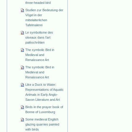
three-headed bird
Studien zur Bedeutung der
Vögel in der
mittelalterlichen
Tafelmalerei
Le symbolisme des
oiseaux dans l'art
paléochrétien
The symbolic Bird in
Medieval and
Renaissance Art
The symbolic Bird in
Medieval and
Renaissance Art
Like a Duck to Water:
Representations of Aquatic
Animals in Early Anglo-
Saxon Literature and Art
Birds in the prayer book of
Bonne of Luxemburg
Some medieval English
glazing quarries painted
with birds