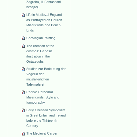
Zagreba, ili, Fantasticni
bestijarij
Life in Medieval England
as Portrayed on Church
Misericords and Bench
Ends
Carolingian Painting
The creation of the
cosmos: Genesis
illustration in the
Octateuchs
Studien zur Bedeutung der
Vögel in der
mittelalterlichen
Tafelmalerei
Carlisle Cathedral
Misericords: Style and
Iconography
Early Christian Symbolism
in Great Britain and Ireland
before the Thirteenth
Century
The Medieval Carver