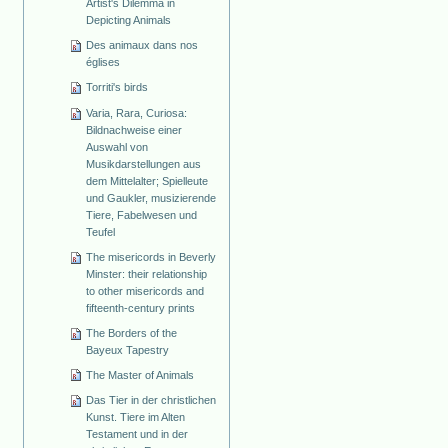
Artist's Dilemma in
Depicting Animals
Des animaux dans nos
églises
Torriti's birds
Varia, Rara, Curiosa:
Bildnachweise einer
Auswahl von
Musikdarstellungen aus
dem Mittelalter; Spielleute
und Gaukler, musizierende
Tiere, Fabelwesen und
Teufel
The misericords in Beverly
Minster: their relationship
to other misericords and
fifteenth-century prints
The Borders of the
Bayeux Tapestry
The Master of Animals
Das Tier in der christlichen
Kunst. Tiere im Alten
Testament und in der