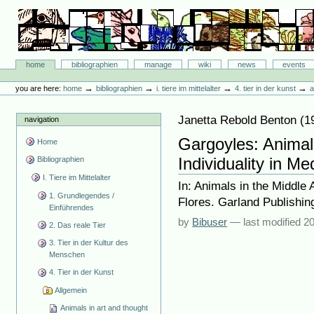
Skip
to
content.
|
Skip
Bibliographie-Portal
to
Sections
home
bibliographien
manage
wiki
news
events
navigation
Personal
tools
→
→
→
→
you are here:
home
bibliographien
i. tiere im mittelalter
4. tier in der kunst
a
Janetta Rebold Benton
(
1
navigation
Gargoyles: Animal
Home
Individuality in Me
Bibliographien
I. Tiere im Mittelalter
In: Animals in the Middle
1. Grundlegendes /
Flores. Garland Publishin
Einführendes
by
Bibuser
—
last modified
20
2. Das reale Tier
3. Tier in der Kultur des
Menschen
4. Tier in der Kunst
Allgemein
Animals in art and thought