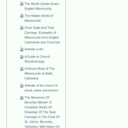
The World Upside-Down:
English Misericords
The Hidden World of
Misericords
Choir Stalls And Their
Carvings: Examples of
Misericords from English
Cathedrals and Churches
Animals in Art
A Guide to Church
Woodcarvings
A Picture Book of The
Misericords of Wells
Cathedral
Animals of the church in
wood, stone and bronze
The Misereres Of
Beverley Minster: A
Complete Series Of
Drawings Of The Seat
Carvings In The Choir Of
St. John's, Beverley,
Yorkshire; With Notes On