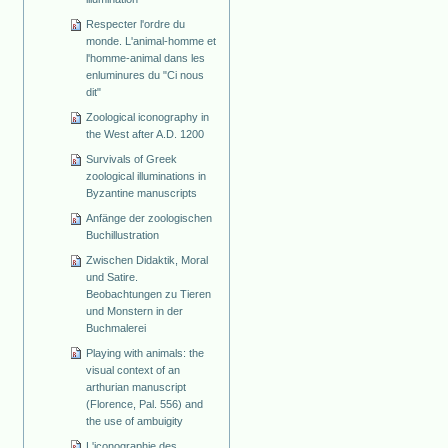
Respecter l'ordre du
monde. L'animal-homme et
l'homme-animal dans les
enluminures du "Ci nous
dit"
Zoological iconography in
the West after A.D. 1200
Survivals of Greek
zoological illuminations in
Byzantine manuscripts
Anfänge der zoologischen
Buchillustration
Zwischen Didaktik, Moral
und Satire.
Beobachtungen zu Tieren
und Monstern in der
Buchmalerei
Playing with animals: the
visual context of an
arthurian manuscript
(Florence, Pal. 556) and
the use of ambuigity
L'iconographie des