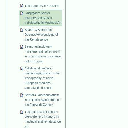
The Tapestry of Creation
Gargoyles: Animal
Imagery and Artistic
Individuality in Medieval Art
Beasts & Animals in
Decorative Woodcuts of
the Renaissance
Sirene animalia sunt
mortifera: animali e mostri
in un architrave Lucchese
del XII secolo
A diabolical bestiary:
animal inspirations for the
iconography of north
European medieval
apocalyptic demons
Animal's Representations
in an Italian Manuscript of
the Fifteenth Century
The falcon and the hunt:
symbolic love imagery in
medieval and renaissance
art