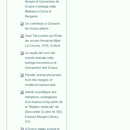
disegni di Giovannino de
Grassi e bottega nella
Biblioteca Civica di
Bergamo
Un contributo a Giovanni
de Grassi pittore
Zwei Tierszenen am Ende
der ersten Kemicott-Bibel
La Coruna, 1476, Oxford
Lo studio del vero del
mondo animale nella
bottega trecentesca di
Giovannino deé Grassi
Parodic animal physicians
from the margins of
medieval manuscripts
Intérêt scientifique des
miniatures zoologiques
d'un manuscrit byzantin de
la "Matière médicale" de
Dioscoride (Codex M. 652,
Purpout Morgan Library,
NY)
A Greco-Italian school of