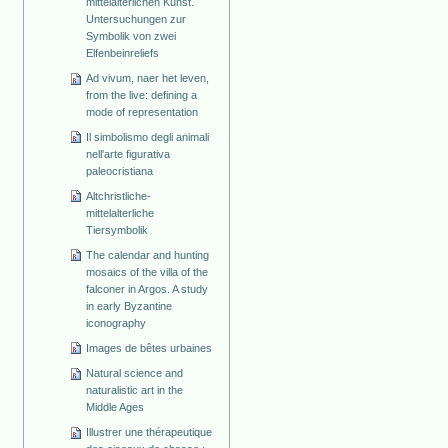
mittelalterlichen Kunst.
Untersuchungen zur
Symbolik von zwei
Elfenbeinreliefs
Ad vivum, naer het leven,
from the live: defining a
mode of representation
Il simbolismo degli animali
nell'arte figurativa
paleocristiana
Altchristliche-
mittelalterliche
Tiersymbolik
The calendar and hunting
mosaics of the villa of the
falconer in Argos. A study
in early Byzantine
iconography
Images de bêtes urbaines
Natural science and
naturalistic art in the
Middle Ages
Illustrer une thérapeutique