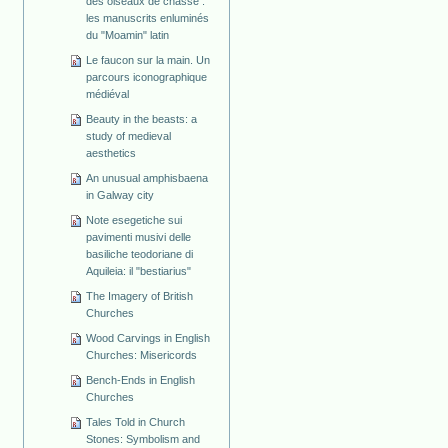
des oiseaux de chasse :
les manuscrits enluminés
du "Moamin" latin
Le faucon sur la main. Un
parcours iconographique
médiéval
Beauty in the beasts: a
study of medieval
aesthetics
An unusual amphisbaena
in Galway city
Note esegetiche sui
pavimenti musivi delle
basiliche teodoriane di
Aquileia: il "bestiarius"
The Imagery of British
Churches
Wood Carvings in English
Churches: Misericords
Bench-Ends in English
Churches
Tales Told in Church
Stones: Symbolism and