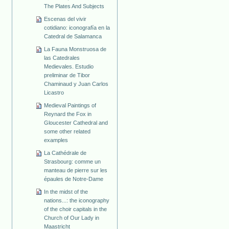
The Plates And Subjects
Escenas del vivir
cotidiano: iconografía en la
Catedral de Salamanca
La Fauna Monstruosa de
las Catedrales
Medievales. Estudio
preliminar de Tibor
Chaminaud y Juan Carlos
Licastro
Medieval Paintings of
Reynard the Fox in
Gloucester Cathedral and
some other related
examples
La Cathédrale de
Strasbourg: comme un
manteau de pierre sur les
épaules de Notre-Dame
In the midst of the
nations...: the iconography
of the choir capitals in the
Church of Our Lady in
Maastricht