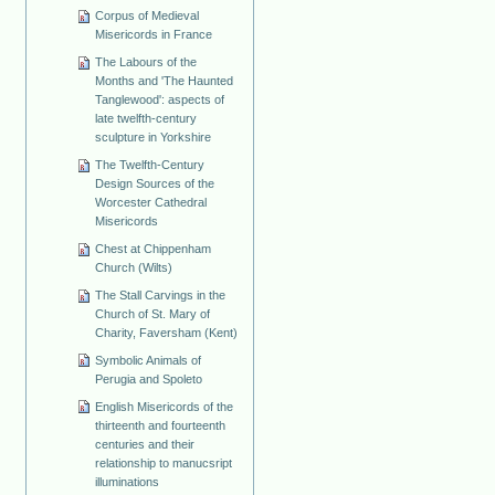
Corpus of Medieval
Misericords in France
The Labours of the
Months and 'The Haunted
Tanglewood': aspects of
late twelfth-century
sculpture in Yorkshire
The Twelfth-Century
Design Sources of the
Worcester Cathedral
Misericords
Chest at Chippenham
Church (Wilts)
The Stall Carvings in the
Church of St. Mary of
Charity, Faversham (Kent)
Symbolic Animals of
Perugia and Spoleto
English Misericords of the
thirteenth and fourteenth
centuries and their
relationship to manucsript
illuminations