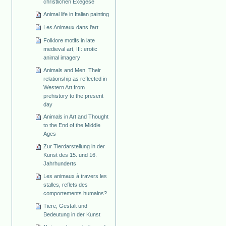
christlichen Exegese
Animal life in Italian painting
Les Animaux dans l'art
Folklore motifs in late
medieval art, III: erotic
animal imagery
Animals and Men. Their
relationship as reflected in
Western Art from
prehistory to the present
day
Animals in Art and Thought
to the End of the Middle
Ages
Zur Tierdarstellung in der
Kunst des 15. und 16.
Jahrhunderts
Les animaux à travers les
stalles, reflets des
comportements humains?
Tiere, Gestalt und
Bedeutung in der Kunst