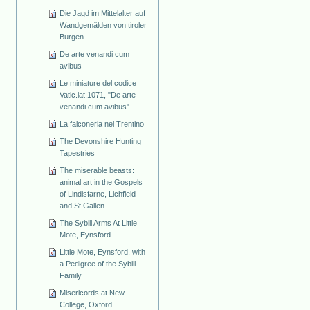
Die Jagd im Mittelalter auf
Wandgemälden von tiroler
Burgen
De arte venandi cum
avibus
Le miniature del codice
Vatic.lat.1071, "De arte
venandi cum avibus"
La falconeria nel Trentino
The Devonshire Hunting
Tapestries
The miserable beasts:
animal art in the Gospels
of Lindisfarne, Lichfield
and St Gallen
The Sybill Arms At Little
Mote, Eynsford
Little Mote, Eynsford, with
a Pedigree of the Sybill
Family
Misericords at New
College, Oxford