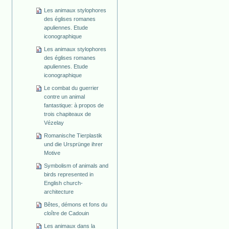
Les animaux stylophores
des églises romanes
apuliennes. Etude
iconographique
Les animaux stylophores
des églises romanes
apuliennes. Etude
iconographique
Le combat du guerrier
contre un animal
fantastique: à propos de
trois chapiteaux de
Vézelay
Romanische Tierplastik
und die Ursprünge ihrer
Motive
Symbolism of animals and
birds represented in
English church-
architecture
Bêtes, démons et fons du
cloître de Cadouin
Les animaux dans la