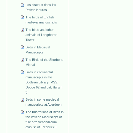
Les oiseaux dans les
Petites Heures
The birds of English
medieval manuscripts
The birds and other
animals of Longthorpe
Tower
Birds in Medieval
Manuscripts
The Birds of the Sherbone
Missal
Birds in continental
manuscripts in the
Bodleian Library: MSS.
Douce 62 and Lat. liturg. f.
3
Birds in some medieval
manuscripts at Aberdeen
The Illustrations of Birds in
the Vatican Manuscript of
"De arte venandi cum
avibus" of Frederick II.