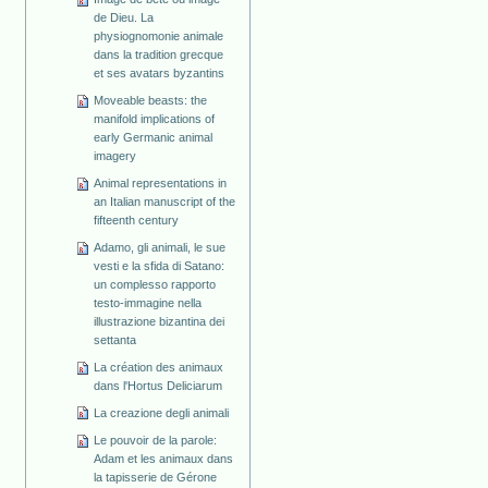
de Dieu. La
physiognomonie animale
dans la tradition grecque
et ses avatars byzantins
Moveable beasts: the
manifold implications of
early Germanic animal
imagery
Animal representations in
an Italian manuscript of the
fifteenth century
Adamo, gli animali, le sue
vesti e la sfida di Satano:
un complesso rapporto
testo-immagine nella
illustrazione bizantina dei
settanta
La création des animaux
dans l'Hortus Deliciarum
La creazione degli animali
Le pouvoir de la parole:
Adam et les animaux dans
la tapisserie de Gérone