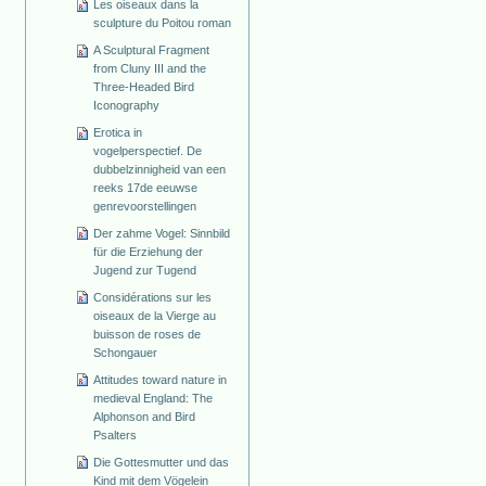
Les oiseaux dans la
sculpture du Poitou roman
A Sculptural Fragment
from Cluny III and the
Three-Headed Bird
Iconography
Erotica in
vogelperspectief. De
dubbelzinnigheid van een
reeks 17de eeuwse
genrevoorstellingen
Der zahme Vogel: Sinnbild
für die Erziehung der
Jugend zur Tugend
Considérations sur les
oiseaux de la Vierge au
buisson de roses de
Schongauer
Attitudes toward nature in
medieval England: The
Alphonson and Bird
Psalters
Die Gottesmutter und das
Kind mit dem Vögelein