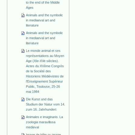
to the end of the Middle
Ages
Animals and the symbolic
in mediaeval art and
literature
Animals and the symbolic
in mediaeval art and
literature
Le monde animal et ses
représentations au Moyen
Age (XIe-XVe siècles).
Actes du XVème Congrès
de la Société des
Historiens Médiévistes de
l'Enseignement Supérieur
Public, Toulouse, 25-26
mai 1984
Die Kunst und das
Studium der Natur vom 14.
zum 16. Jahrhundert
Animales e imaginario. La
zoologia maravillosa
medieval
Image de bête ou image