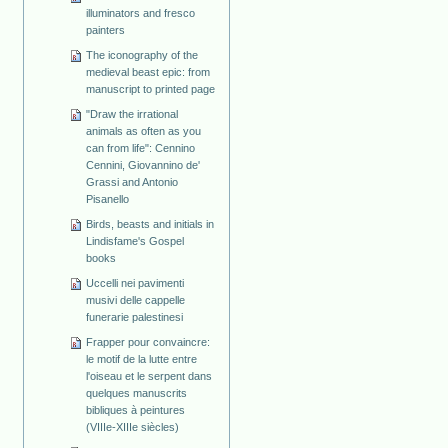
illuminators and fresco
painters
The iconography of the
medieval beast epic: from
manuscript to printed page
"Draw the irrational
animals as often as you
can from life": Cennino
Cennini, Giovannino de'
Grassi and Antonio
Pisanello
Birds, beasts and initials in
Lindisfame's Gospel
books
Uccelli nei pavimenti
musivi delle cappelle
funerarie palestinesi
Frapper pour convaincre:
le motif de la lutte entre
l'oiseau et le serpent dans
quelques manuscrits
bibliques à peintures
(VIIIe-XIIIe siècles)