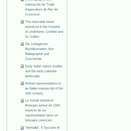
manuscrits du Traité
d'agriculture de Pier de'
Crescenzi
The miserable beast:
animal art in the Gospels
of Lindisfame, Lichfield and
St.-Gallen
Die zoologische
Buchillustration. Ihre
Bibliographie und
Geschichte
Early Italian nature studies
and the early calendar
landscape
Animal representations in
an Italien manuscript of the
15th century
Le monde animal en
Breisgau autour de 1300.
Aspects de sa
représentation dans un
bréviaire cistercien
"Animalia". Il Taccuino di