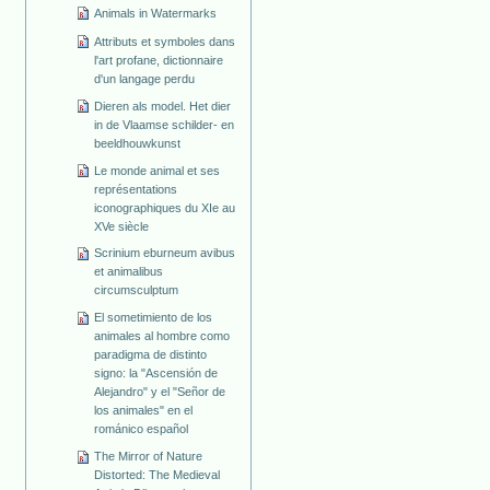
Animals in Watermarks
Attributs et symboles dans
l'art profane, dictionnaire
d'un langage perdu
Dieren als model. Het dier
in de Vlaamse schilder- en
beeldhouwkunst
Le monde animal et ses
représentations
iconographiques du XIe au
XVe siècle
Scrinium eburneum avibus
et animalibus
circumsculptum
El sometimiento de los
animales al hombre como
paradigma de distinto
signo: la "Ascensión de
Alejandro" y el "Señor de
los animales" en el
románico español
The Mirror of Nature
Distorted: The Medieval