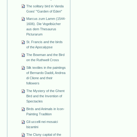
The solitary bird in Vanda
Goes' "Garden of Eden"
Marcus zum Lamm (1544-
1606). Die Vogelbücher
aus dem Thesaurus
Picturarum
St. Francis and the birds
of the Apocalypse
The Bowman and the Bird
on the Ruthwell Cross
Silk textiles in the paintings
of Bernardo Daddi, Andrea
di Clione and their
followers
The Mystery of the Ghent
Bird and the Invention of
Spectacles
Birds and Animals in Icon-
Painting Tradition
Gli uccelli nei mosaici
bizantini
The Cluny capital of the