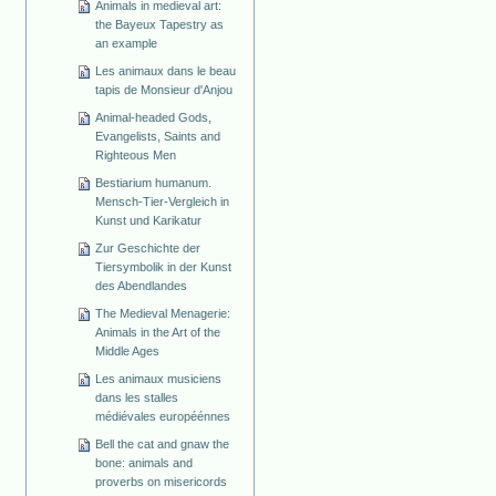
Animals in medieval art:
the Bayeux Tapestry as
an example
Les animaux dans le beau
tapis de Monsieur d'Anjou
Animal-headed Gods,
Evangelists, Saints and
Righteous Men
Bestiarium humanum.
Mensch-Tier-Vergleich in
Kunst und Karikatur
Zur Geschichte der
Tiersymbolik in der Kunst
des Abendlandes
The Medieval Menagerie:
Animals in the Art of the
Middle Ages
Les animaux musiciens
dans les stalles
médiévales européénnes
Bell the cat and gnaw the
bone: animals and
proverbs on misericords