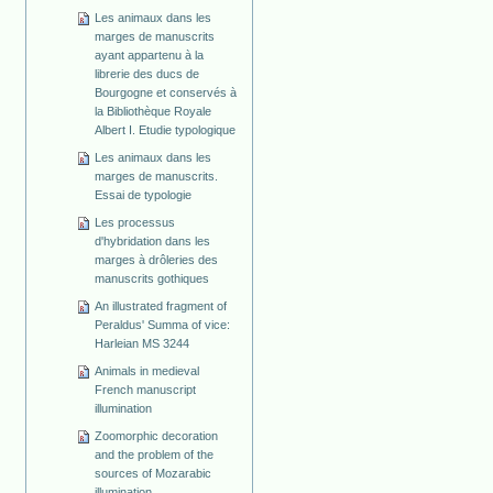
Les animaux dans les
marges de manuscrits
ayant appartenu à la
librerie des ducs de
Bourgogne et conservés à
la Bibliothèque Royale
Albert I. Etudie typologique
Les animaux dans les
marges de manuscrits.
Essai de typologie
Les processus
d'hybridation dans les
marges à drôleries des
manuscrits gothiques
An illustrated fragment of
Peraldus' Summa of vice:
Harleian MS 3244
Animals in medieval
French manuscript
illumination
Zoomorphic decoration
and the problem of the
sources of Mozarabic
illumination