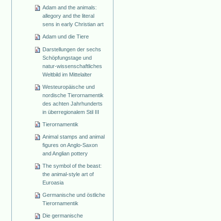
Adam and the animals:
allegory and the literal
sens in early Christian art
Adam und die Tiere
Darstellungen der sechs
Schöpfungstage und
natur-wissenschaftliches
Weltbild im Mittelalter
Westeuropäische und
nordische Tierornamentik
des achten Jahrhunderts
in überregionalem Stil III
Tierornamentik
Animal stamps and animal
figures on Anglo-Saxon
and Anglian pottery
The symbol of the beast:
the animal-style art of
Euroasia
Germanische und östliche
Tierornamentik
Die germanische