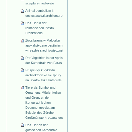
sculpture médiévale
Animal symbolism in
ecclesiastical architecture
Das Tier in der
romanischen Plastik
Frankreichs
Złota brama w Malborku :
apokaliptyczne bestiarium
w rzeźbie średniowiecznej
Der Vogelfries in der Apsis
der Kathedrale von Faras
Příspěvky k výkladu
architektonické skulptury
na. svatovítské katedrále
Tiere als Symbol und
Ornament. Möglichkeiten
und Grenzen der
ikonographischen
Deutung, gezeigt am
Beispiel des Zürcher
Großmünsterkreuzganges
Das Tier an der
gothischen Kathedrale