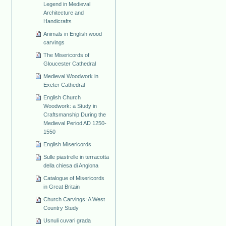
Legend in Medieval
Architecture and
Handicrafts
Animals in English wood
carvings
The Misericords of
Gloucester Cathedral
Medieval Woodwork in
Exeter Cathedral
English Church
Woodwork: a Study in
Craftsmanship During the
Medieval Period AD 1250-
1550
English Misericords
Sulle piastrelle in terracotta
della chiesa di Anglona
Catalogue of Misericords
in Great Britain
Church Carvings: A West
Country Study
Usnuli cuvari grada