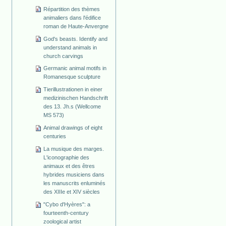
Répartition des thèmes
animaliers dans l'édifice
roman de Haute-Anvergne
God's beasts. Identify and
understand animals in
church carvings
Germanic animal motifs in
Romanesque sculpture
Tierillustrationen in einer
medizinischen Handschrift
des 13. Jh.s (Wellcome
MS 573)
Animal drawings of eight
centuries
La musique des marges.
L'iconographie des
animaux et des êtres
hybrides musiciens dans
les manuscrits enluminés
des XIIIe et XIV siècles
"Cybo d'Hyères": a
fourteenth-century
zoological artist