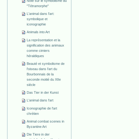
Note sur le symbolisme du
"Tétramorphe"
L'animal dans l'art:
symbolique et
iconographie
Animals into Art
La représentation et la
signification des animaux
comme cimiers
héraldiques
Beauté et symbolisme de
l'oiseau dans l'art du
Bourbonnais de la
seconde moitié du XIIe
siècle
Das Tier in der Kunst
L'animal dans l'art
Iconographie de l'art
chrétien
Animal combat scenes in
Byzantine Art
Die Tiere in der