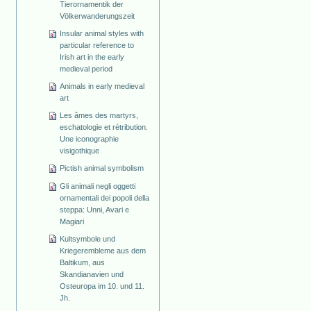
Tierornamentik der
Völkerwanderungszeit
Insular animal styles with
particular reference to
Irish art in the early
medieval period
Animals in early medieval
art
Les âmes des martyrs,
eschatologie et rétribution.
Une iconographie
visigothique
Pictish animal symbolism
Gli animali negli oggetti
ornamentali dei popoli della
steppa: Unni, Avari e
Magiari
Kultsymbole und
Kriegerembleme aus dem
Baltikum, aus
Skandianavien und
Osteuropa im 10. und 11.
Jh.