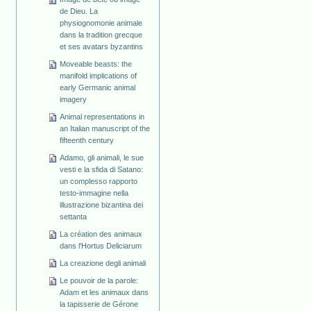
de Dieu. La
physiognomonie animale
dans la tradition grecque
et ses avatars byzantins
Moveable beasts: the
manifold implications of
early Germanic animal
imagery
Animal representations in
an Italian manuscript of the
fifteenth century
Adamo, gli animali, le sue
vesti e la sfida di Satano:
un complesso rapporto
testo-immagine nella
illustrazione bizantina dei
settanta
La création des animaux
dans l'Hortus Deliciarum
La creazione degli animali
Le pouvoir de la parole:
Adam et les animaux dans
la tapisserie de Gérone