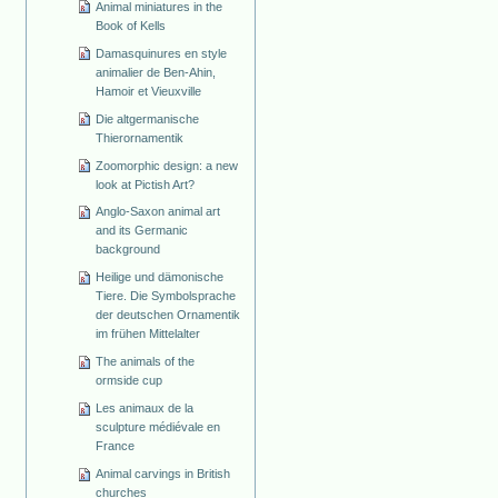
Animal miniatures in the
Book of Kells
Damasquinures en style
animalier de Ben-Ahin,
Hamoir et Vieuxville
Die altgermanische
Thierornamentik
Zoomorphic design: a new
look at Pictish Art?
Anglo-Saxon animal art
and its Germanic
background
Heilige und dämonische
Tiere. Die Symbolsprache
der deutschen Ornamentik
im frühen Mittelalter
The animals of the
ormside cup
Les animaux de la
sculpture médiévale en
France
Animal carvings in British
churches