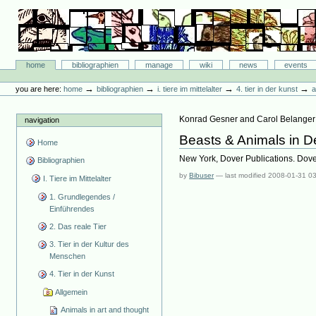
Skip
to
content.
|
Skip
Bibliographie-Portal
to
Sections
home
bibliographien
manage
wiki
news
events
navigation
Personal
tools
→
→
→
→
you are here:
home
bibliographien
i. tiere im mittelalter
4. tier in der kunst
a
Konrad Gesner and Carol Belanger
navigation
Beasts & Animals in D
Home
New York, Dover Publications. Dover 
Bibliographien
by
Bibuser
—
last modified
2008-01-31 03
I. Tiere im Mittelalter
1. Grundlegendes /
Einführendes
2. Das reale Tier
3. Tier in der Kultur des
Menschen
4. Tier in der Kunst
Allgemein
Animals in art and thought