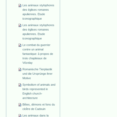
Les animaux stylophores
des églises romanes
apuliennes. Etude
iconographique
Les animaux stylophores
des églises romanes
apuliennes. Etude
iconographique
Le combat du guerrier
contre un animal
fantastique: à propos de
trois chapiteaux de
Vézelay
Romanische Tierplastik
und die Ursprünge ihrer
Motive
Symbolism of animals and
birds represented in
English church-
architecture
Bêtes, démons et fons du
cloître de Cadouin
Les animaux dans la