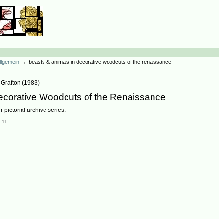
→
llgemein
beasts & animals in decorative woodcuts of the renaissance
 Grafton
(
1983
)
ecorative Woodcuts of the Renaissance
pictorial archive series.
:11