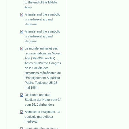
to the end of the Middle
Ages
Animals and the symbolic
in mediaeval art and
literature
Animals and the symbolic
in mediaeval art and
literature
Le monde animal et ses
représentations au Moyen
Age (XIe-XVe siècles).
Actes du XVème Congrès
de la Société des
Historiens Médiévistes de
l'Enseignement Supérieur
Public, Toulouse, 25-26
mai 1984
Die Kunst und das
Studium der Natur vom 14.
zum 16. Jahrhundert
Animales e imaginario. La
zoologia maravillosa
medieval
Image de bête ou image