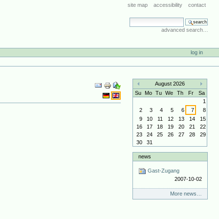
site map
accessibility
contact
search site
advanced search…
log in
Document
August 2026
Actions
«
»
Su
Mo
Tu
We
Th
Fr
Sa
1
2
3
4
5
6
7
8
9
10
11
12
13
14
15
16
17
18
19
20
21
22
23
24
25
26
27
28
29
30
31
news
Gast-Zugang
2007-10-02
More news…