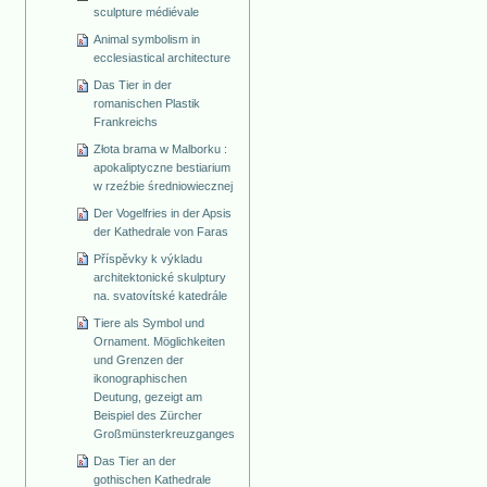
sculpture médiévale
Animal symbolism in
ecclesiastical architecture
Das Tier in der
romanischen Plastik
Frankreichs
Złota brama w Malborku :
apokaliptyczne bestiarium
w rzeźbie średniowiecznej
Der Vogelfries in der Apsis
der Kathedrale von Faras
Příspěvky k výkladu
architektonické skulptury
na. svatovítské katedrále
Tiere als Symbol und
Ornament. Möglichkeiten
und Grenzen der
ikonographischen
Deutung, gezeigt am
Beispiel des Zürcher
Großmünsterkreuzganges
Das Tier an der
gothischen Kathedrale