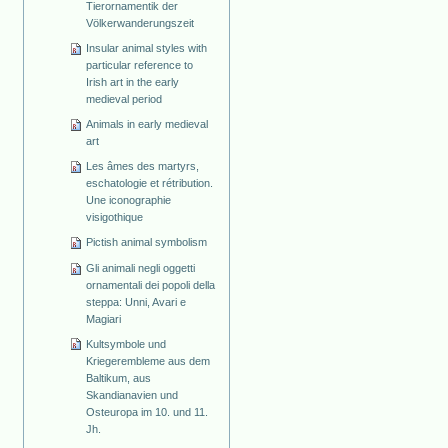
Tierornamentik der
Völkerwanderungszeit
Insular animal styles with
particular reference to
Irish art in the early
medieval period
Animals in early medieval
art
Les âmes des martyrs,
eschatologie et rétribution.
Une iconographie
visigothique
Pictish animal symbolism
Gli animali negli oggetti
ornamentali dei popoli della
steppa: Unni, Avari e
Magiari
Kultsymbole und
Kriegerembleme aus dem
Baltikum, aus
Skandianavien und
Osteuropa im 10. und 11.
Jh.