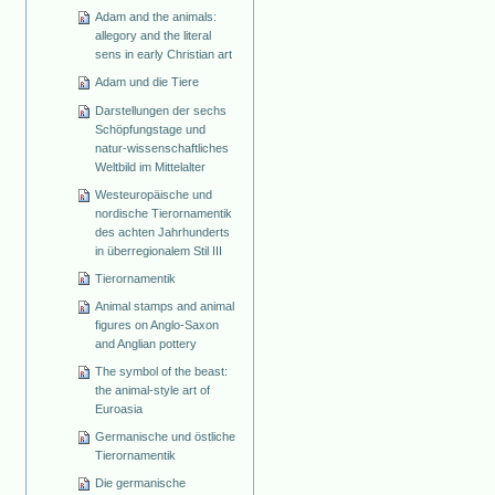
Adam and the animals:
allegory and the literal
sens in early Christian art
Adam und die Tiere
Darstellungen der sechs
Schöpfungstage und
natur-wissenschaftliches
Weltbild im Mittelalter
Westeuropäische und
nordische Tierornamentik
des achten Jahrhunderts
in überregionalem Stil III
Tierornamentik
Animal stamps and animal
figures on Anglo-Saxon
and Anglian pottery
The symbol of the beast:
the animal-style art of
Euroasia
Germanische und östliche
Tierornamentik
Die germanische