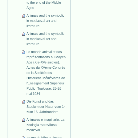
to the end of the Middle
Ages
Animals and the symbolic
in mediaeval art and
literature
Animals and the symbolic
in mediaeval art and
literature
Le monde animal et ses
représentations au Moyen
Age (XIe-XVe siècles).
Actes du XVème Congrès
de la Société des
Historiens Médiévistes de
l'Enseignement Supérieur
Public, Toulouse, 25-26
mai 1984
Die Kunst und das
Studium der Natur vom 14.
zum 16. Jahrhundert
Animales e imaginario. La
zoologia maravillosa
medieval
Image de bête ou image