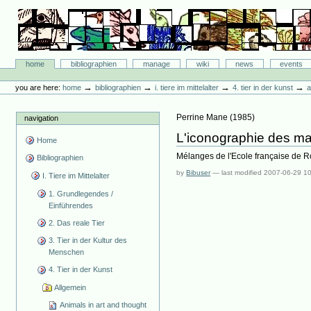
Skip
to
content.
|
Skip
Bibliographie-Portal
to
Sections
home
bibliographien
manage
wiki
news
events
navigation
Personal
tools
→
→
→
→
you are here:
home
bibliographien
i. tiere im mittelalter
4. tier in der kunst
a
Perrine Mane
(
1985
)
navigation
L'iconographie des man
Home
Mélanges de l'Ecole française de
Bibliographien
by
Bibuser
—
last modified
2007-06-29 1
I. Tiere im Mittelalter
1. Grundlegendes /
Einführendes
2. Das reale Tier
3. Tier in der Kultur des
Menschen
4. Tier in der Kunst
Allgemein
Animals in art and thought