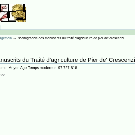
→
llgemein
l'iconographie des manuscrits du traité d'agriculture de pier de' crescenzi
uscrits du Traité d'agriculture de Pier de' Crescenz
 Rome. Moyen Age-Temps modernes, 97:727-818.
0:22