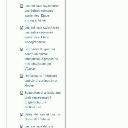
Les animaux stylophores
des églises romanes
apuliennes. Etude
iconographique
Les animaux stylophores
des églises romanes
apuliennes. Etude
iconographique
Le combat du guerrier
contre un animal
fantastique: à propos de
trois chapiteaux de
Vézelay
Romanische Tierplastik
und die Ursprünge ihrer
Motive
Symbolism of animals and
birds represented in
English church-
architecture
Bêtes, démons et fons du
cloître de Cadouin
Les animaux dans la