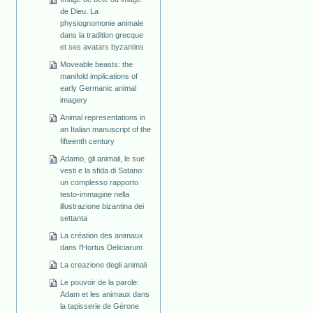
de Dieu. La
physiognomonie animale
dans la tradition grecque
et ses avatars byzantins
Moveable beasts: the
manifold implications of
early Germanic animal
imagery
Animal representations in
an Italian manuscript of the
fifteenth century
Adamo, gli animali, le sue
vesti e la sfida di Satano:
un complesso rapporto
testo-immagine nella
illustrazione bizantina dei
settanta
La création des animaux
dans l'Hortus Deliciarum
La creazione degli animali
Le pouvoir de la parole:
Adam et les animaux dans
la tapisserie de Gérone