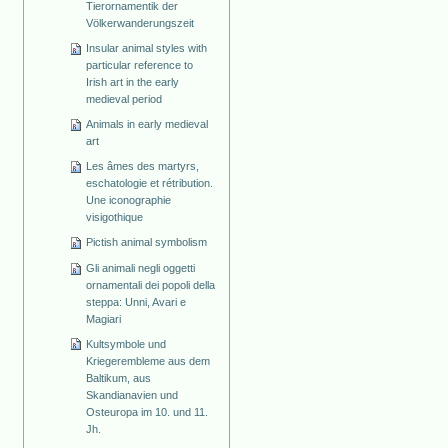
Tierornamentik der
Völkerwanderungszeit
Insular animal styles with
particular reference to
Irish art in the early
medieval period
Animals in early medieval
art
Les âmes des martyrs,
eschatologie et rétribution.
Une iconographie
visigothique
Pictish animal symbolism
Gli animali negli oggetti
ornamentali dei popoli della
steppa: Unni, Avari e
Magiari
Kultsymbole und
Kriegerembleme aus dem
Baltikum, aus
Skandianavien und
Osteuropa im 10. und 11.
Jh.