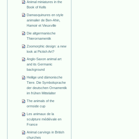
Animal miniatures in the
Book of Kells
Damasquinures en style
animalier de Ben-Ahin,
Hamoir et Vieuxville
Die altgermanische
Thierornamentik
Zoomorphic design: a new
look at Pictish Art?
Anglo-Saxon animal art
and its Germanic
background
Heilige und dämonische
Tiere. Die Symbolsprache
der deutschen Ornamentik
im frühen Mittelalter
The animals of the
ormside cup
Les animaux de la
sculpture médiévale en
France
Animal carvings in British
churches