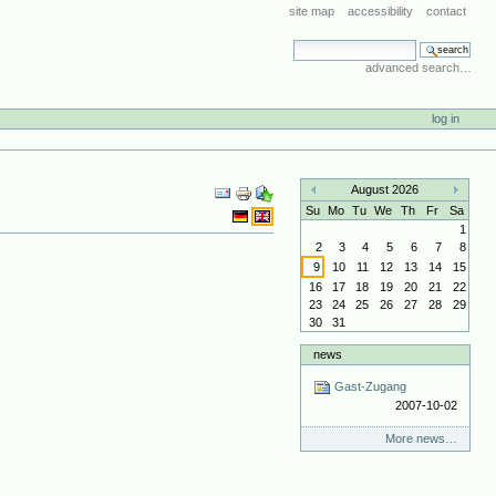
site map
accessibility
contact
search site
advanced search…
log in
Document
August 2026
Actions
«
»
Su
Mo
Tu
We
Th
Fr
Sa
i
1
2
3
4
5
6
7
8
9
10
11
12
13
14
15
16
17
18
19
20
21
22
23
24
25
26
27
28
29
30
31
news
Gast-Zugang
2007-10-02
More news…