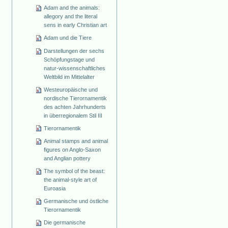
Adam and the animals:
allegory and the literal
sens in early Christian art
Adam und die Tiere
Darstellungen der sechs
Schöpfungstage und
natur-wissenschaftliches
Weltbild im Mittelalter
Westeuropäische und
nordische Tierornamentik
des achten Jahrhunderts
in überregionalem Stil III
Tierornamentik
Animal stamps and animal
figures on Anglo-Saxon
and Anglian pottery
The symbol of the beast:
the animal-style art of
Euroasia
Germanische und östliche
Tierornamentik
Die germanische