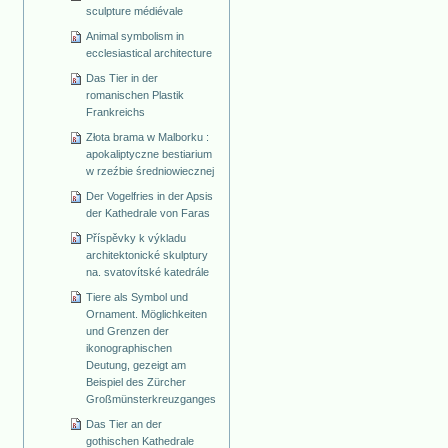
sculpture médiévale
Animal symbolism in
ecclesiastical architecture
Das Tier in der
romanischen Plastik
Frankreichs
Złota brama w Malborku :
apokaliptyczne bestiarium
w rzeźbie średniowiecznej
Der Vogelfries in der Apsis
der Kathedrale von Faras
Příspěvky k výkladu
architektonické skulptury
na. svatovítské katedrále
Tiere als Symbol und
Ornament. Möglichkeiten
und Grenzen der
ikonographischen
Deutung, gezeigt am
Beispiel des Zürcher
Großmünsterkreuzganges
Das Tier an der
gothischen Kathedrale