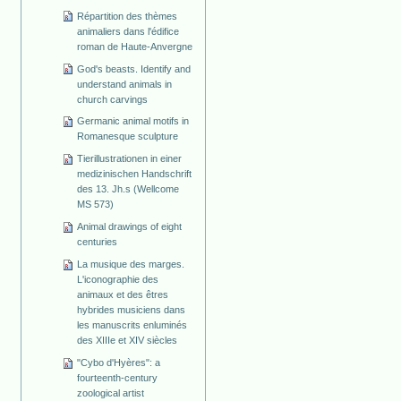
Répartition des thèmes
animaliers dans l'édifice
roman de Haute-Anvergne
God's beasts. Identify and
understand animals in
church carvings
Germanic animal motifs in
Romanesque sculpture
Tierillustrationen in einer
medizinischen Handschrift
des 13. Jh.s (Wellcome
MS 573)
Animal drawings of eight
centuries
La musique des marges.
L'iconographie des
animaux et des êtres
hybrides musiciens dans
les manuscrits enluminés
des XIIIe et XIV siècles
"Cybo d'Hyères": a
fourteenth-century
zoological artist