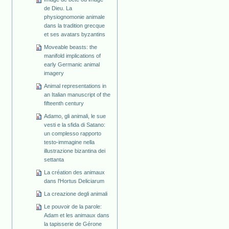
de Dieu. La
physiognomonie animale
dans la tradition grecque
et ses avatars byzantins
Moveable beasts: the
manifold implications of
early Germanic animal
imagery
Animal representations in
an Italian manuscript of the
fifteenth century
Adamo, gli animali, le sue
vesti e la sfida di Satano:
un complesso rapporto
testo-immagine nella
illustrazione bizantina dei
settanta
La création des animaux
dans l'Hortus Deliciarum
La creazione degli animali
Le pouvoir de la parole:
Adam et les animaux dans
la tapisserie de Gérone