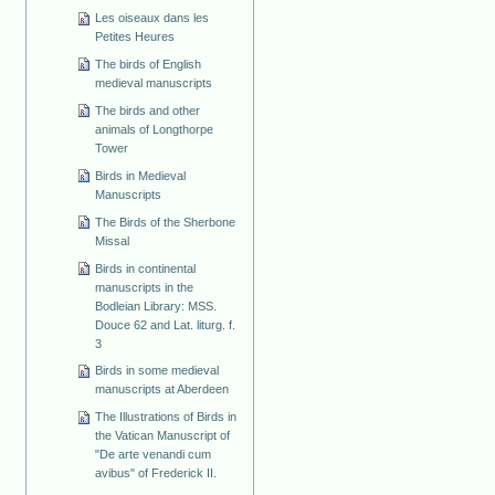
Les oiseaux dans les
Petites Heures
The birds of English
medieval manuscripts
The birds and other
animals of Longthorpe
Tower
Birds in Medieval
Manuscripts
The Birds of the Sherbone
Missal
Birds in continental
manuscripts in the
Bodleian Library: MSS.
Douce 62 and Lat. liturg. f.
3
Birds in some medieval
manuscripts at Aberdeen
The Illustrations of Birds in
the Vatican Manuscript of
"De arte venandi cum
avibus" of Frederick II.