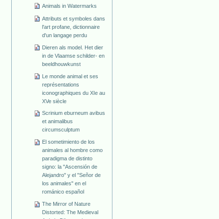
Animals in Watermarks
Attributs et symboles dans
l'art profane, dictionnaire
d'un langage perdu
Dieren als model. Het dier
in de Vlaamse schilder- en
beeldhouwkunst
Le monde animal et ses
représentations
iconographiques du XIe au
XVe siècle
Scrinium eburneum avibus
et animalibus
circumsculptum
El sometimiento de los
animales al hombre como
paradigma de distinto
signo: la "Ascensión de
Alejandro" y el "Señor de
los animales" en el
románico español
The Mirror of Nature
Distorted: The Medieval