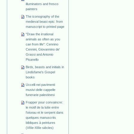
illuminators and fresco
painters
The iconography of the
medieval beast epic: from
manuscript to printed page
"Draw the irrational
animals as often as you
can from life": Cennino
Cennini, Giovannino de'
Grassi and Antonio
Pisanello
Birds, beasts and initials in
Lindisfame's Gospel
books
Uccelli nei pavimenti
musivi delle cappelle
funerarie palestinesi
Frapper pour convaincre:
le motif de la lutte entre
l'oiseau et le serpent dans
quelques manuscrits
bibliques à peintures
(VIIIe-XIIIe siècles)