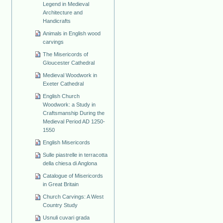
Legend in Medieval
Architecture and
Handicrafts
Animals in English wood
carvings
The Misericords of
Gloucester Cathedral
Medieval Woodwork in
Exeter Cathedral
English Church
Woodwork: a Study in
Craftsmanship During the
Medieval Period AD 1250-
1550
English Misericords
Sulle piastrelle in terracotta
della chiesa di Anglona
Catalogue of Misericords
in Great Britain
Church Carvings: A West
Country Study
Usnuli cuvari grada