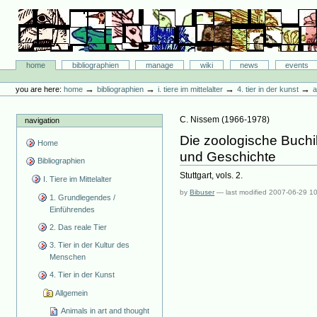
Skip
to
content.
|
Skip
Bibliographie-Portal
to
Sections
home
bibliographien
manage
wiki
news
events
navigation
Personal
tools
→
→
→
→
you are here:
home
bibliographien
i. tiere im mittelalter
4. tier in der kunst
a
C. Nissem
(
1966-1978
)
navigation
Die zoologische Buchill
Home
und Geschichte
Bibliographien
Stuttgart, vols. 2.
I. Tiere im Mittelalter
by
Bibuser
—
last modified
2007-06-29 1
1. Grundlegendes /
Einführendes
2. Das reale Tier
3. Tier in der Kultur des
Menschen
4. Tier in der Kunst
Allgemein
Animals in art and thought