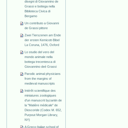
disegni di Giovannino de
Grassi e bottega nella
Biblioteca Civica di
Bergamo
Un contributo a Giovanni
de Grassi pittore
Zwei Tierszenen am Ende
der ersten Kemicott-Bibel
La Coruna, 1476, Oxford
Lo studio del vero del
mondo animale nella
bottega trecentesca di
Giovannino deé Grassi
Parodic animal physicians
from the margins of
medieval manuscripts
Intérêt scientifique des
miniatures zoologiques
d'un manuscrit byzantin de
la "Matière médicale" de
Dioscoride (Codex M. 652,
Purpout Morgan Library,
NY)
A Greco-Italian school of