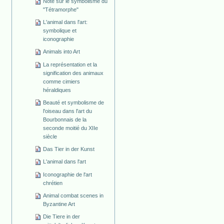
Note sur le symbolisme du
"Tétramorphe"
L'animal dans l'art:
symbolique et
iconographie
Animals into Art
La représentation et la
signification des animaux
comme cimiers
héraldiques
Beauté et symbolisme de
l'oiseau dans l'art du
Bourbonnais de la
seconde moitié du XIIe
siècle
Das Tier in der Kunst
L'animal dans l'art
Iconographie de l'art
chrétien
Animal combat scenes in
Byzantine Art
Die Tiere in der