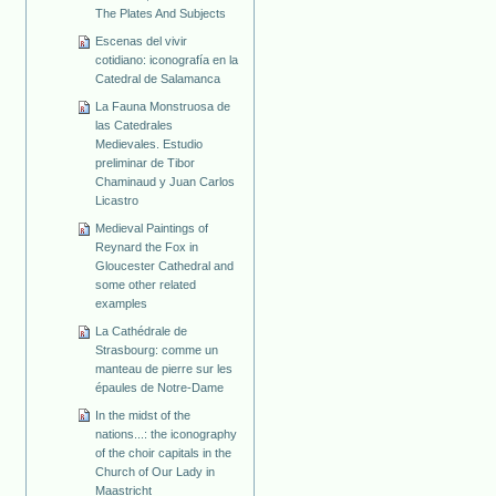
The Plates And Subjects
Escenas del vivir
cotidiano: iconografía en la
Catedral de Salamanca
La Fauna Monstruosa de
las Catedrales
Medievales. Estudio
preliminar de Tibor
Chaminaud y Juan Carlos
Licastro
Medieval Paintings of
Reynard the Fox in
Gloucester Cathedral and
some other related
examples
La Cathédrale de
Strasbourg: comme un
manteau de pierre sur les
épaules de Notre-Dame
In the midst of the
nations...: the iconography
of the choir capitals in the
Church of Our Lady in
Maastricht