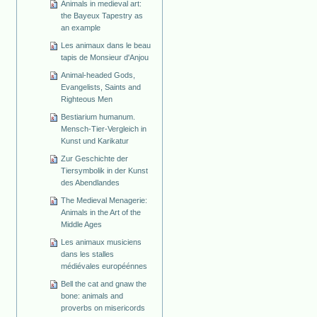
Animals in medieval art:
the Bayeux Tapestry as
an example
Les animaux dans le beau
tapis de Monsieur d'Anjou
Animal-headed Gods,
Evangelists, Saints and
Righteous Men
Bestiarium humanum.
Mensch-Tier-Vergleich in
Kunst und Karikatur
Zur Geschichte der
Tiersymbolik in der Kunst
des Abendlandes
The Medieval Menagerie:
Animals in the Art of the
Middle Ages
Les animaux musiciens
dans les stalles
médiévales européénnes
Bell the cat and gnaw the
bone: animals and
proverbs on misericords