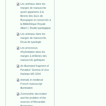
Les animaux dans les
marges de manuscrits
ayant appartenu à la
librerie des ducs de
Bourgogne et conservés à
la Bibliothèque Royale
Albert I. Etudie typologique
Les animaux dans les
marges de manuscrits.
Essai de typologie
Les processus
d'hybridation dans les
marges à drôleries des
manuscrits gothiques
An illustrated fragment of
Peraldus' Summa of vice:
Harleian MS 3244
Animals in medieval
French manuscript
illumination
Zoomorphic decoration
and the problem of the
sources of Mozarabic
illumination