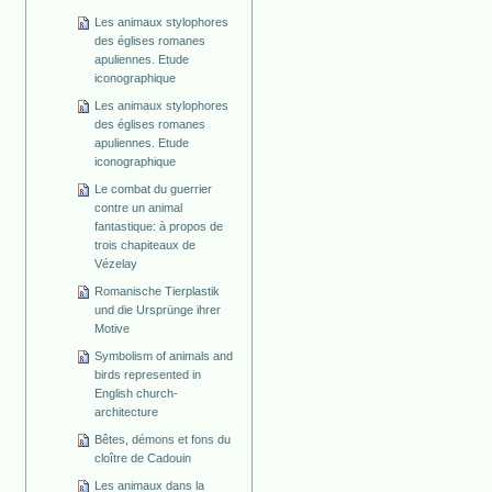
Les animaux stylophores
des églises romanes
apuliennes. Etude
iconographique
Les animaux stylophores
des églises romanes
apuliennes. Etude
iconographique
Le combat du guerrier
contre un animal
fantastique: à propos de
trois chapiteaux de
Vézelay
Romanische Tierplastik
und die Ursprünge ihrer
Motive
Symbolism of animals and
birds represented in
English church-
architecture
Bêtes, démons et fons du
cloître de Cadouin
Les animaux dans la