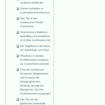
sculpture médiévale
Animal symbolism in
ecclesiastical architecture
Das Tier in der
romanischen Plastik
Frankreichs
Złota brama w Malborku :
apokaliptyczne bestiarium
w rzeźbie średniowiecznej
Der Vogelfries in der Apsis
der Kathedrale von Faras
Příspěvky k výkladu
architektonické skulptury
na. svatovítské katedrále
Tiere als Symbol und
Ornament. Möglichkeiten
und Grenzen der
ikonographischen
Deutung, gezeigt am
Beispiel des Zürcher
Großmünsterkreuzganges
Das Tier an der
gothischen Kathedrale