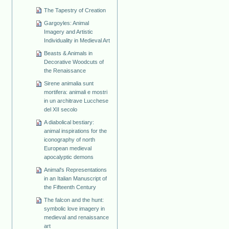
The Tapestry of Creation
Gargoyles: Animal
Imagery and Artistic
Individuality in Medieval Art
Beasts & Animals in
Decorative Woodcuts of
the Renaissance
Sirene animalia sunt
mortifera: animali e mostri
in un architrave Lucchese
del XII secolo
A diabolical bestiary:
animal inspirations for the
iconography of north
European medieval
apocalyptic demons
Animal's Representations
in an Italian Manuscript of
the Fifteenth Century
The falcon and the hunt:
symbolic love imagery in
medieval and renaissance
art