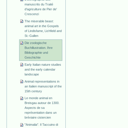
manuscrits du Traité
d'agriculture de Pier de'
Crescenzi
The miserable beast:
animal art in the Gospels
of Lindisfame, Lichfield and
St.-Gallen
Die zoologische
Buchillustration. Ihre
Bibliographie und
Geschichte
Early Italian nature studies
and the early calendar
landscape
Animal representations in
an Italien manuscript of the
15th century
Le monde animal en
Breisgau autour de 1300.
Aspects de sa
représentation dans un
bréviaire cistercien
"Animalia". Il Taccuino di