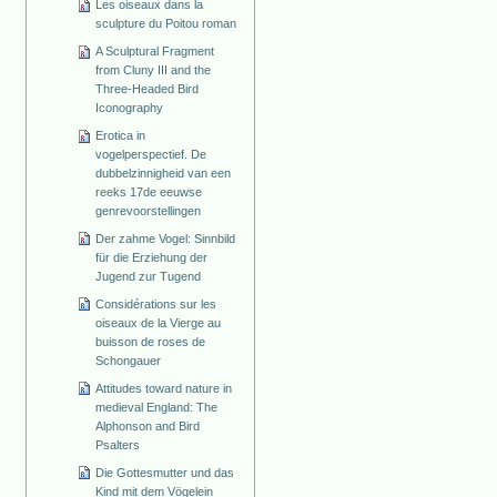
Les oiseaux dans la
sculpture du Poitou roman
A Sculptural Fragment
from Cluny III and the
Three-Headed Bird
Iconography
Erotica in
vogelperspectief. De
dubbelzinnigheid van een
reeks 17de eeuwse
genrevoorstellingen
Der zahme Vogel: Sinnbild
für die Erziehung der
Jugend zur Tugend
Considérations sur les
oiseaux de la Vierge au
buisson de roses de
Schongauer
Attitudes toward nature in
medieval England: The
Alphonson and Bird
Psalters
Die Gottesmutter und das
Kind mit dem Vögelein