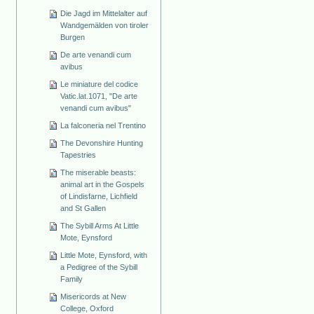
Die Jagd im Mittelalter auf
Wandgemälden von tiroler
Burgen
De arte venandi cum
avibus
Le miniature del codice
Vatic.lat.1071, "De arte
venandi cum avibus"
La falconeria nel Trentino
The Devonshire Hunting
Tapestries
The miserable beasts:
animal art in the Gospels
of Lindisfarne, Lichfield
and St Gallen
The Sybill Arms At Little
Mote, Eynsford
Little Mote, Eynsford, with
a Pedigree of the Sybill
Family
Misericords at New
College, Oxford