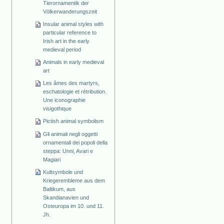
Tierornamentik der
Völkerwanderungszeit
Insular animal styles with
particular reference to
Irish art in the early
medieval period
Animals in early medieval
art
Les âmes des martyrs,
eschatologie et rétribution.
Une iconographie
visigothique
Pictish animal symbolism
Gli animali negli oggetti
ornamentali dei popoli della
steppa: Unni, Avari e
Magiari
Kultsymbole und
Kriegerembleme aus dem
Baltikum, aus
Skandianavien und
Osteuropa im 10. und 11.
Jh.