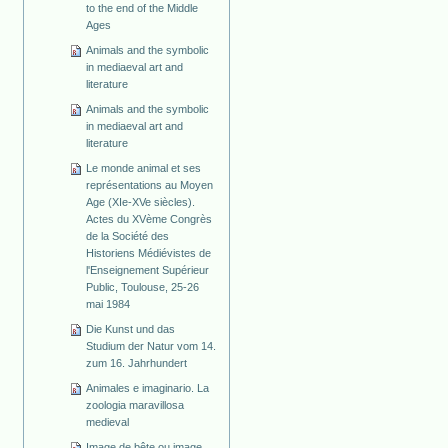
to the end of the Middle
Ages
Animals and the symbolic
in mediaeval art and
literature
Animals and the symbolic
in mediaeval art and
literature
Le monde animal et ses
représentations au Moyen
Age (XIe-XVe siècles).
Actes du XVème Congrès
de la Société des
Historiens Médiévistes de
l'Enseignement Supérieur
Public, Toulouse, 25-26
mai 1984
Die Kunst und das
Studium der Natur vom 14.
zum 16. Jahrhundert
Animales e imaginario. La
zoologia maravillosa
medieval
Image de bête ou image