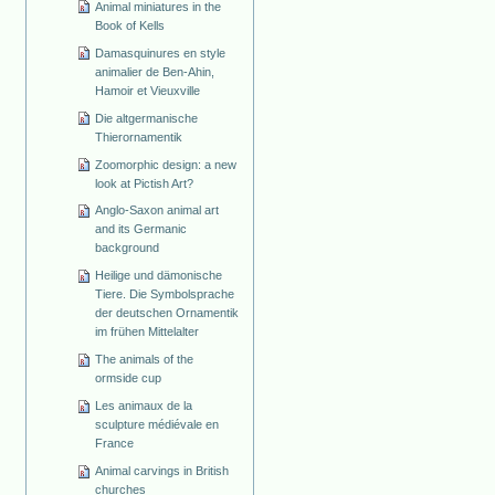
Animal miniatures in the
Book of Kells
Damasquinures en style
animalier de Ben-Ahin,
Hamoir et Vieuxville
Die altgermanische
Thierornamentik
Zoomorphic design: a new
look at Pictish Art?
Anglo-Saxon animal art
and its Germanic
background
Heilige und dämonische
Tiere. Die Symbolsprache
der deutschen Ornamentik
im frühen Mittelalter
The animals of the
ormside cup
Les animaux de la
sculpture médiévale en
France
Animal carvings in British
churches