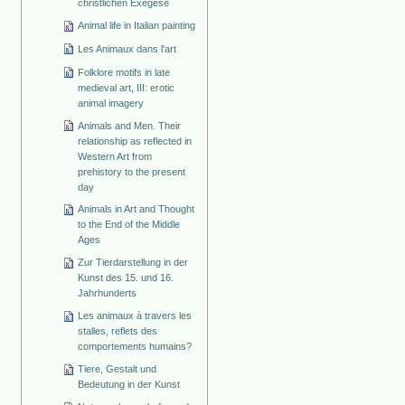
christlichen Exegese
Animal life in Italian painting
Les Animaux dans l'art
Folklore motifs in late
medieval art, III: erotic
animal imagery
Animals and Men. Their
relationship as reflected in
Western Art from
prehistory to the present
day
Animals in Art and Thought
to the End of the Middle
Ages
Zur Tierdarstellung in der
Kunst des 15. und 16.
Jahrhunderts
Les animaux à travers les
stalles, reflets des
comportements humains?
Tiere, Gestalt und
Bedeutung in der Kunst