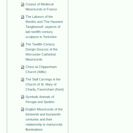
Corpus of Medieval
Misericords in France
The Labours of the
Months and 'The Haunted
Tanglewood': aspects of
late twelfth-century
sculpture in Yorkshire
The Twelfth-Century
Design Sources of the
Worcester Cathedral
Misericords
Chest at Chippenham
Church (Wilts)
The Stall Carvings in the
Church of St. Mary of
Charity, Faversham (Kent)
Symbolic Animals of
Perugia and Spoleto
English Misericords of the
thirteenth and fourteenth
centuries and their
relationship to manucsript
illuminations