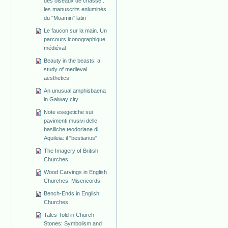
des oiseaux de chasse :
les manuscrits enluminés
du "Moamin" latin
Le faucon sur la main. Un
parcours iconographique
médiéval
Beauty in the beasts: a
study of medieval
aesthetics
An unusual amphisbaena
in Galway city
Note esegetiche sui
pavimenti musivi delle
basiliche teodoriane di
Aquileia: il "bestiarius"
The Imagery of British
Churches
Wood Carvings in English
Churches: Misericords
Bench-Ends in English
Churches
Tales Told in Church
Stones: Symbolism and