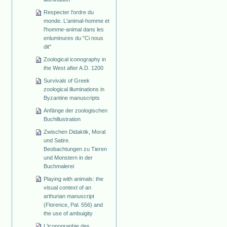
Respecter l'ordre du
monde. L'animal-homme et
l'homme-animal dans les
enluminures du "Ci nous
dit"
Zoological iconography in
the West after A.D. 1200
Survivals of Greek
zoological illuminations in
Byzantine manuscripts
Anfänge der zoologischen
Buchillustration
Zwischen Didaktik, Moral
und Satire.
Beobachtungen zu Tieren
und Monstern in der
Buchmalerei
Playing with animals: the
visual context of an
arthurian manuscript
(Florence, Pal. 556) and
the use of ambuigity
L'iconographie des