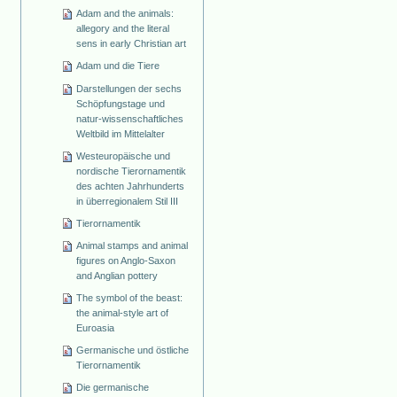
Adam and the animals:
allegory and the literal
sens in early Christian art
Adam und die Tiere
Darstellungen der sechs
Schöpfungstage und
natur-wissenschaftliches
Weltbild im Mittelalter
Westeuropäische und
nordische Tierornamentik
des achten Jahrhunderts
in überregionalem Stil III
Tierornamentik
Animal stamps and animal
figures on Anglo-Saxon
and Anglian pottery
The symbol of the beast:
the animal-style art of
Euroasia
Germanische und östliche
Tierornamentik
Die germanische