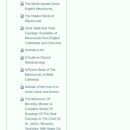
The World Upside-Down:
English Misericords
The Hidden World of
Misericords
Choir Stalls And Their
Carvings: Examples of
Misericords from English
Cathedrals and Churches
Animals in Art
A Guide to Church
Woodcarvings
A Picture Book of The
Misericords of Wells
Cathedral
Animals of the church in
wood, stone and bronze
The Misereres Of
Beverley Minster: A
Complete Series Of
Drawings Of The Seat
Carvings In The Choir Of
St. John's, Beverley,
Yorkshire; With Notes On