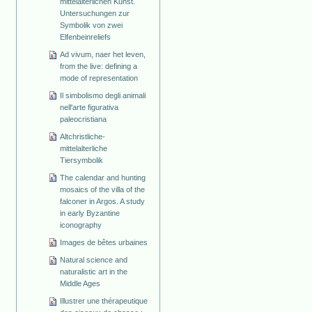
mittelalterlichen Kunst.
Untersuchungen zur
Symbolik von zwei
Elfenbeinreliefs
Ad vivum, naer het leven,
from the live: defining a
mode of representation
Il simbolismo degli animali
nell'arte figurativa
paleocristiana
Altchristliche-
mittelalterliche
Tiersymbolik
The calendar and hunting
mosaics of the villa of the
falconer in Argos. A study
in early Byzantine
iconography
Images de bêtes urbaines
Natural science and
naturalistic art in the
Middle Ages
Illustrer une thérapeutique