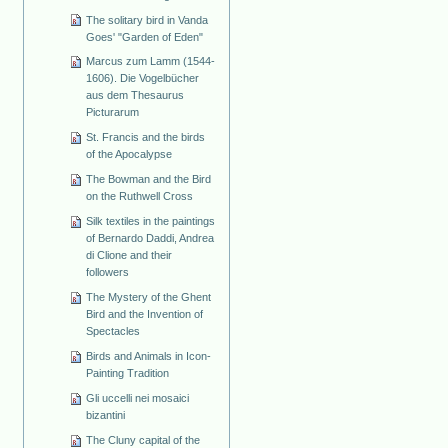
The solitary bird in Vanda
Goes' "Garden of Eden"
Marcus zum Lamm (1544-
1606). Die Vogelbücher
aus dem Thesaurus
Picturarum
St. Francis and the birds
of the Apocalypse
The Bowman and the Bird
on the Ruthwell Cross
Silk textiles in the paintings
of Bernardo Daddi, Andrea
di Clione and their
followers
The Mystery of the Ghent
Bird and the Invention of
Spectacles
Birds and Animals in Icon-
Painting Tradition
Gli uccelli nei mosaici
bizantini
The Cluny capital of the