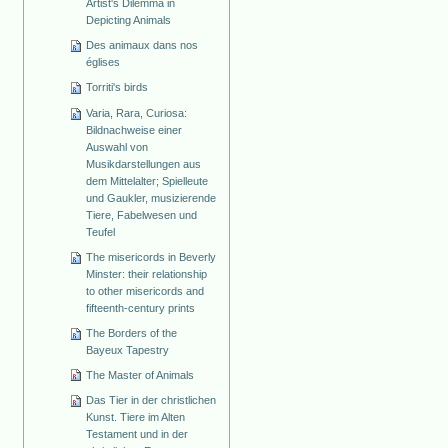
Artist's Dilemma in
Depicting Animals
Des animaux dans nos
églises
Torriti's birds
Varia, Rara, Curiosa:
Bildnachweise einer
Auswahl von
Musikdarstellungen aus
dem Mittelalter; Spielleute
und Gaukler, musizierende
Tiere, Fabelwesen und
Teufel
The misericords in Beverly
Minster: their relationship
to other misericords and
fifteenth-century prints
The Borders of the
Bayeux Tapestry
The Master of Animals
Das Tier in der christlichen
Kunst. Tiere im Alten
Testament und in der