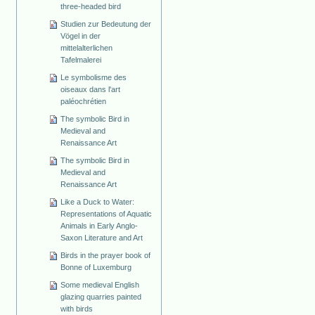
three-headed bird
Studien zur Bedeutung der
Vögel in der
mittelalterlichen
Tafelmalerei
Le symbolisme des
oiseaux dans l'art
paléochrétien
The symbolic Bird in
Medieval and
Renaissance Art
The symbolic Bird in
Medieval and
Renaissance Art
Like a Duck to Water:
Representations of Aquatic
Animals in Early Anglo-
Saxon Literature and Art
Birds in the prayer book of
Bonne of Luxemburg
Some medieval English
glazing quarries painted
with birds