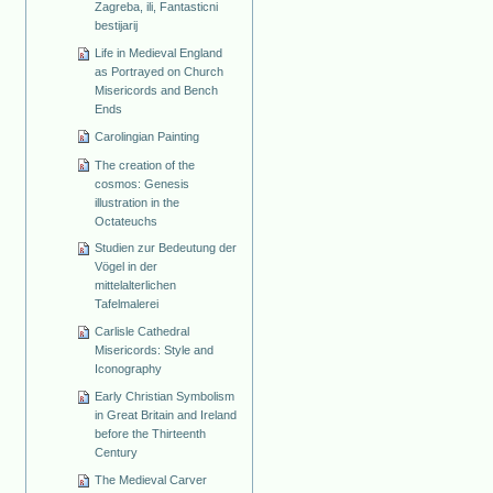
Zagreba, ili, Fantasticni
bestijarij
Life in Medieval England
as Portrayed on Church
Misericords and Bench
Ends
Carolingian Painting
The creation of the
cosmos: Genesis
illustration in the
Octateuchs
Studien zur Bedeutung der
Vögel in der
mittelalterlichen
Tafelmalerei
Carlisle Cathedral
Misericords: Style and
Iconography
Early Christian Symbolism
in Great Britain and Ireland
before the Thirteenth
Century
The Medieval Carver