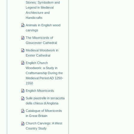
Stones: Symbolism and
Legend in Medieval
Architecture and
Handicrafts
Animals in English wood
carvings
The Misericords of
Gloucester Cathedral
Medieval Woodwork in
Exeter Cathedral
English Church
Woodwork: a Study in
Craftsmanship During the
Medieval Period AD 1250-
1550
English Misericords
Sulle piastrelle in terracotta
della chiesa di Anglona
Catalogue of Misericords
in Great Britain
Church Carvings: A West
Country Study