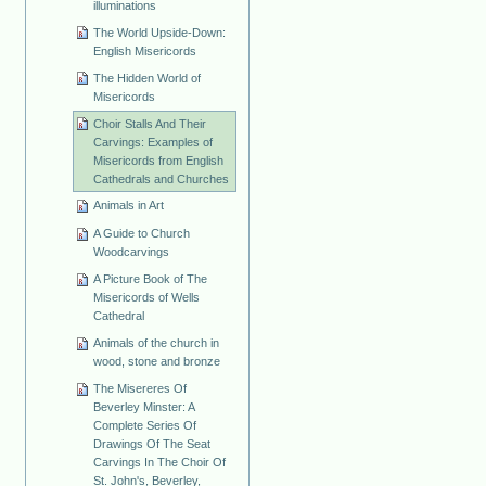
illuminations
The World Upside-Down:
English Misericords
The Hidden World of
Misericords
Choir Stalls And Their
Carvings: Examples of
Misericords from English
Cathedrals and Churches
Animals in Art
A Guide to Church
Woodcarvings
A Picture Book of The
Misericords of Wells
Cathedral
Animals of the church in
wood, stone and bronze
The Misereres Of
Beverley Minster: A
Complete Series Of
Drawings Of The Seat
Carvings In The Choir Of
St. John's, Beverley,