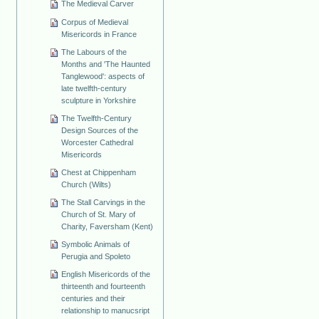
The Medieval Carver
Corpus of Medieval
Misericords in France
The Labours of the
Months and 'The Haunted
Tanglewood': aspects of
late twelfth-century
sculpture in Yorkshire
The Twelfth-Century
Design Sources of the
Worcester Cathedral
Misericords
Chest at Chippenham
Church (Wilts)
The Stall Carvings in the
Church of St. Mary of
Charity, Faversham (Kent)
Symbolic Animals of
Perugia and Spoleto
English Misericords of the
thirteenth and fourteenth
centuries and their
relationship to manucsript