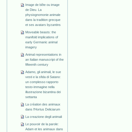
Image de bête ou image
de Dieu. La
physiognomonie animale
dans la tradition grecque
et ses avatars byzantins
Moveable beasts: the
manifold implications of
early Germanic animal
imagery
Animal representations in
an Italian manuscript of the
fifteenth century
Adamo, gli animali, le sue
vesti e la sfida di Satano:
un complesso rapporto
testo-immagine nella
illustrazione bizantina dei
settanta
La création des animaux
dans l'Hortus Deliciarum
La creazione degli animali
Le pouvoir de la parole:
Adam et les animaux dans