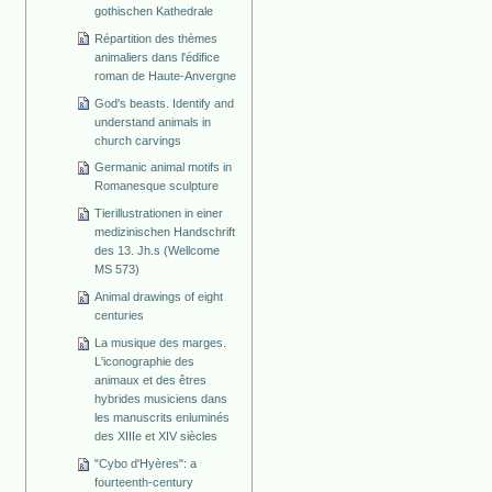
gothischen Kathedrale
Répartition des thèmes
animaliers dans l'édifice
roman de Haute-Anvergne
God's beasts. Identify and
understand animals in
church carvings
Germanic animal motifs in
Romanesque sculpture
Tierillustrationen in einer
medizinischen Handschrift
des 13. Jh.s (Wellcome
MS 573)
Animal drawings of eight
centuries
La musique des marges.
L'iconographie des
animaux et des êtres
hybrides musiciens dans
les manuscrits enluminés
des XIIIe et XIV siècles
"Cybo d'Hyères": a
fourteenth-century