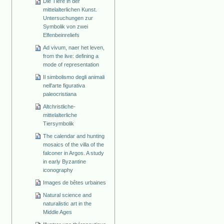
Die Tiere in der
mittelalterlichen Kunst.
Untersuchungen zur
Symbolik von zwei
Elfenbeinreliefs
Ad vivum, naer het leven,
from the live: defining a
mode of representation
Il simbolismo degli animali
nell'arte figurativa
paleocristiana
Altchristliche-
mittelalterliche
Tiersymbolik
The calendar and hunting
mosaics of the villa of the
falconer in Argos. A study
in early Byzantine
iconography
Images de bêtes urbaines
Natural science and
naturalistic art in the
Middle Ages