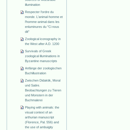
illumination
Respecter l'ordre du
monde. L'animal-homme et
l'homme-animal dans les
enluminures du "Ci nous
dit"
Zoological iconography in
the West after A.D. 1200
Survivals of Greek
zoological illuminations in
Byzantine manuscripts
Anfänge der zoologischen
Buchillustration
Zwischen Didaktik, Moral
und Satire.
Beobachtungen zu Tieren
und Monstern in der
Buchmalerei
Playing with animals: the
visual context of an
arthurian manuscript
(Florence, Pal. 556) and
the use of ambuigity