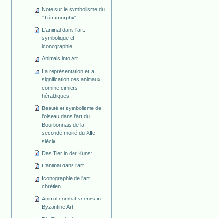
Note sur le symbolisme du
"Tétramorphe"
L'animal dans l'art:
symbolique et
iconographie
Animals into Art
La représentation et la
signification des animaux
comme cimiers
héraldiques
Beauté et symbolisme de
l'oiseau dans l'art du
Bourbonnais de la
seconde moitié du XIIe
siècle
Das Tier in der Kunst
L'animal dans l'art
Iconographie de l'art
chrétien
Animal combat scenes in
Byzantine Art