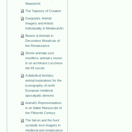
Maastricht
The Tapestry of Creation
Gargoyles: Animal
Imagery and Artistic
Individuality in Medieval Art
Beasts & Animals in
Decorative Woodcuts of
the Renaissance
Sirene animalia sunt
mortifera: animali e mostri
in un architrave Lucchese
del XII secolo
A diabolical bestiary:
animal inspirations for the
iconography of north
European medieval
apocalyptic demons
Animal's Representations
in an Italian Manuscript of
the Fifteenth Century
The falcon and the hunt:
symbolic love imagery in
medieval and renaissance