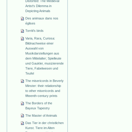
Distorted: The Medieval
Artist's Dilemma in
Depicting Animals
Des animaux dans nos
églises
Torriti's birds
Varia, Rara, Curiosa:
Bildnachweise einer
Auswahl von
Musikdarstellungen aus
dem Mittelalter; Spielleute
und Gaukler, musizierende
Tiere, Fabelwesen und
Teufel
The misericords in Beverly
Minster: their relationship
to other misericords and
fifteenth-century prints
The Borders of the
Bayeux Tapestry
The Master of Animals
Das Tier in der christlichen
Kunst. Tiere im Alten