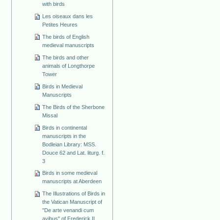
with birds
Les oiseaux dans les
Petites Heures
The birds of English
medieval manuscripts
The birds and other
animals of Longthorpe
Tower
Birds in Medieval
Manuscripts
The Birds of the Sherbone
Missal
Birds in continental
manuscripts in the
Bodleian Library: MSS.
Douce 62 and Lat. liturg. f.
3
Birds in some medieval
manuscripts at Aberdeen
The Illustrations of Birds in
the Vatican Manuscript of
"De arte venandi cum
avibus" of Frederick II.