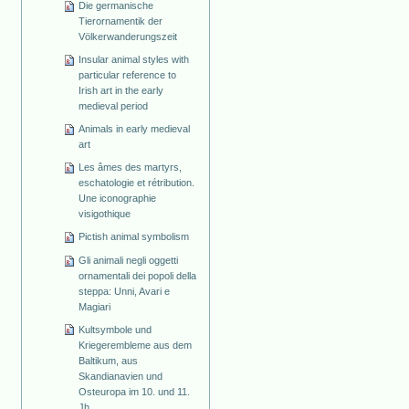
Die germanische
Tierornamentik der
Völkerwanderungszeit
Insular animal styles with
particular reference to
Irish art in the early
medieval period
Animals in early medieval
art
Les âmes des martyrs,
eschatologie et rétribution.
Une iconographie
visigothique
Pictish animal symbolism
Gli animali negli oggetti
ornamentali dei popoli della
steppa: Unni, Avari e
Magiari
Kultsymbole und
Kriegerembleme aus dem
Baltikum, aus
Skandianavien und
Osteuropa im 10. und 11.
Jh.