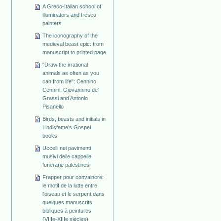
A Greco-Italian school of
illuminators and fresco
painters
The iconography of the
medieval beast epic: from
manuscript to printed page
"Draw the irrational
animals as often as you
can from life": Cennino
Cennini, Giovannino de'
Grassi and Antonio
Pisanello
Birds, beasts and initials in
Lindisfame's Gospel
books
Uccelli nei pavimenti
musivi delle cappelle
funerarie palestinesi
Frapper pour convaincre:
le motif de la lutte entre
l'oiseau et le serpent dans
quelques manuscrits
bibliques à peintures
(VIIIe-XIIIe siècles)