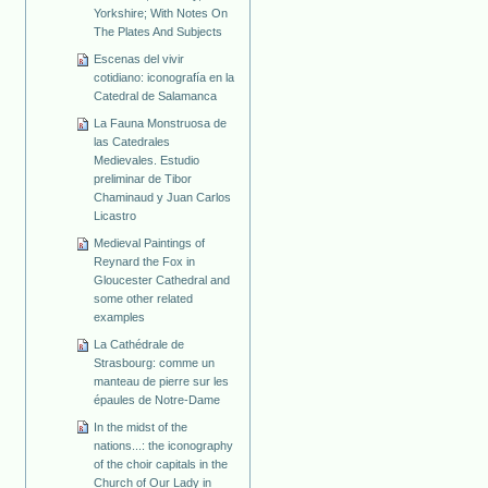
Yorkshire; With Notes On
The Plates And Subjects
Escenas del vivir
cotidiano: iconografía en la
Catedral de Salamanca
La Fauna Monstruosa de
las Catedrales
Medievales. Estudio
preliminar de Tibor
Chaminaud y Juan Carlos
Licastro
Medieval Paintings of
Reynard the Fox in
Gloucester Cathedral and
some other related
examples
La Cathédrale de
Strasbourg: comme un
manteau de pierre sur les
épaules de Notre-Dame
In the midst of the
nations...: the iconography
of the choir capitals in the
Church of Our Lady in