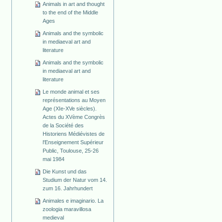
Animals in art and thought
to the end of the Middle
Ages
Animals and the symbolic
in mediaeval art and
literature
Animals and the symbolic
in mediaeval art and
literature
Le monde animal et ses
représentations au Moyen
Age (XIe-XVe siècles).
Actes du XVème Congrès
de la Société des
Historiens Médiévistes de
l'Enseignement Supérieur
Public, Toulouse, 25-26
mai 1984
Die Kunst und das
Studium der Natur vom 14.
zum 16. Jahrhundert
Animales e imaginario. La
zoologia maravillosa
medieval