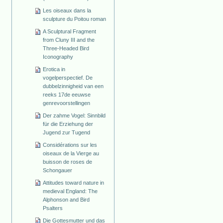
Les oiseaux dans la
sculpture du Poitou roman
A Sculptural Fragment
from Cluny III and the
Three-Headed Bird
Iconography
Erotica in
vogelperspectief. De
dubbelzinnigheid van een
reeks 17de eeuwse
genrevoorstellingen
Der zahme Vogel: Sinnbild
für die Erziehung der
Jugend zur Tugend
Considérations sur les
oiseaux de la Vierge au
buisson de roses de
Schongauer
Attitudes toward nature in
medieval England: The
Alphonson and Bird
Psalters
Die Gottesmutter und das