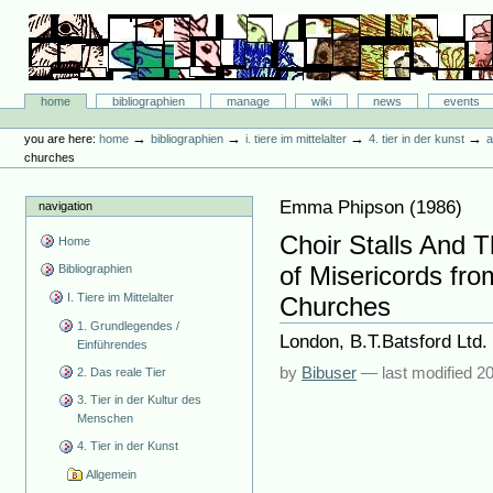
Skip
to
content.
|
Skip
Bibliographie-Portal
to
Sections
home
bibliographien
manage
wiki
news
events
navigation
Personal
tools
→
→
→
→
you are here:
home
bibliographien
i. tiere im mittelalter
4. tier in der kunst
a
churches
Emma Phipson
(
1986
)
navigation
Choir Stalls And 
Home
of Misericords fr
Bibliographien
I. Tiere im Mittelalter
Churches
1. Grundlegendes /
London, B.T.Batsford Ltd.
Einführendes
by
Bibuser
—
last modified
20
2. Das reale Tier
3. Tier in der Kultur des
Menschen
4. Tier in der Kunst
Allgemein