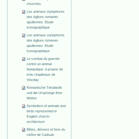
churches
Les animaux stylophores
des églises romanes
apuliennes. Etude
iconographique
Les animaux stylophores
des églises romanes
apuliennes. Etude
iconographique
Le combat du guerrier
contre un animal
fantastique: à propos de
trois chapiteaux de
Vézelay
Romanische Tierplastik
und die Ursprünge ihrer
Motive
Symbolism of animals and
birds represented in
English church-
architecture
Bêtes, démons et fons du
cloître de Cadouin