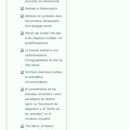
proverbs on misericords
Animals in Watermarks
Attributs et symboles dans
l'art profane, dictionnaire
d'un langage perdu
Dieren als model. Het dier
in de Vlaamse schilder- en
beeldhouwkunst
Le monde animal et ses
représentations
iconographiques du XIe au
XVe siècle
Scrinium eburneum avibus
et animalibus
circumsculptum
El sometimiento de los
animales al hombre como
paradigma de distinto
signo: la "Ascensión de
Alejandro" y el "Señor de
los animales" en el
románico español
The Mirror of Nature