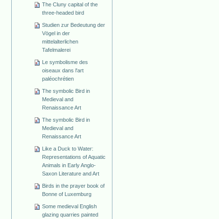
The Cluny capital of the
three-headed bird
Studien zur Bedeutung der
Vögel in der
mittelalterlichen
Tafelmalerei
Le symbolisme des
oiseaux dans l'art
paléochrétien
The symbolic Bird in
Medieval and
Renaissance Art
The symbolic Bird in
Medieval and
Renaissance Art
Like a Duck to Water:
Representations of Aquatic
Animals in Early Anglo-
Saxon Literature and Art
Birds in the prayer book of
Bonne of Luxemburg
Some medieval English
glazing quarries painted