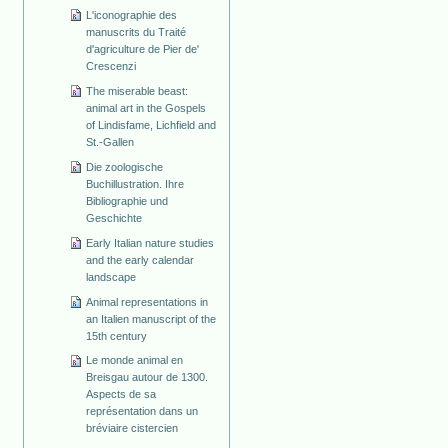
L'iconographie des
manuscrits du Traité
d'agriculture de Pier de'
Crescenzi
The miserable beast:
animal art in the Gospels
of Lindisfame, Lichfield and
St.-Gallen
Die zoologische
Buchillustration. Ihre
Bibliographie und
Geschichte
Early Italian nature studies
and the early calendar
landscape
Animal representations in
an Italien manuscript of the
15th century
Le monde animal en
Breisgau autour de 1300.
Aspects de sa
représentation dans un
bréviaire cistercien