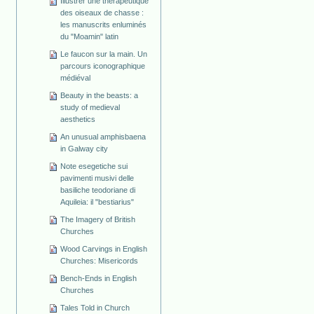
Illustrer une thérapeutique
des oiseaux de chasse :
les manuscrits enluminés
du "Moamin" latin
Le faucon sur la main. Un
parcours iconographique
médiéval
Beauty in the beasts: a
study of medieval
aesthetics
An unusual amphisbaena
in Galway city
Note esegetiche sui
pavimenti musivi delle
basiliche teodoriane di
Aquileia: il "bestiarius"
The Imagery of British
Churches
Wood Carvings in English
Churches: Misericords
Bench-Ends in English
Churches
Tales Told in Church