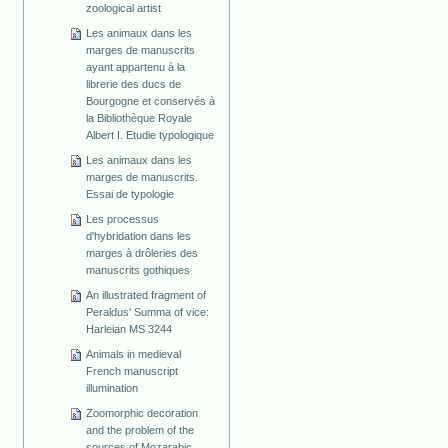
zoological artist
Les animaux dans les
marges de manuscrits
ayant appartenu à la
librerie des ducs de
Bourgogne et conservés à
la Bibliothèque Royale
Albert I. Etudie typologique
Les animaux dans les
marges de manuscrits.
Essai de typologie
Les processus
d'hybridation dans les
marges à drôleries des
manuscrits gothiques
An illustrated fragment of
Peraldus' Summa of vice:
Harleian MS 3244
Animals in medieval
French manuscript
illumination
Zoomorphic decoration
and the problem of the
sources of Mozarabic