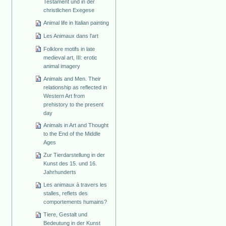
Testament und in der
christlichen Exegese
Animal life in Italian painting
Les Animaux dans l'art
Folklore motifs in late
medieval art, III: erotic
animal imagery
Animals and Men. Their
relationship as reflected in
Western Art from
prehistory to the present
day
Animals in Art and Thought
to the End of the Middle
Ages
Zur Tierdarstellung in der
Kunst des 15. und 16.
Jahrhunderts
Les animaux à travers les
stalles, reflets des
comportements humains?
Tiere, Gestalt und
Bedeutung in der Kunst