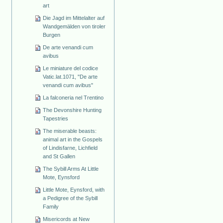
art
Die Jagd im Mittelalter auf
Wandgemälden von tiroler
Burgen
De arte venandi cum
avibus
Le miniature del codice
Vatic.lat.1071, "De arte
venandi cum avibus"
La falconeria nel Trentino
The Devonshire Hunting
Tapestries
The miserable beasts:
animal art in the Gospels
of Lindisfarne, Lichfield
and St Gallen
The Sybill Arms At Little
Mote, Eynsford
Little Mote, Eynsford, with
a Pedigree of the Sybill
Family
Misericords at New