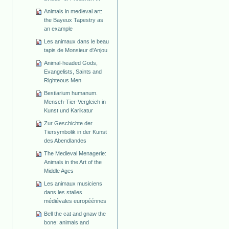
Animals in medieval art:
the Bayeux Tapestry as
an example
Les animaux dans le beau
tapis de Monsieur d'Anjou
Animal-headed Gods,
Evangelists, Saints and
Righteous Men
Bestiarium humanum.
Mensch-Tier-Vergleich in
Kunst und Karikatur
Zur Geschichte der
Tiersymbolik in der Kunst
des Abendlandes
The Medieval Menagerie:
Animals in the Art of the
Middle Ages
Les animaux musiciens
dans les stalles
médiévales européénnes
Bell the cat and gnaw the
bone: animals and