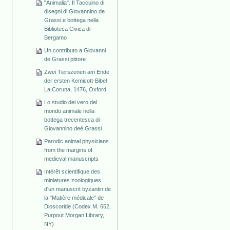
"Animalia". Il Taccuino di
disegni di Giovannino de
Grassi e bottega nella
Biblioteca Civica di
Bergamo
Un contributo a Giovanni
de Grassi pittore
Zwei Tierszenen am Ende
der ersten Kemicott-Bibel
La Coruna, 1476, Oxford
Lo studio del vero del
mondo animale nella
bottega trecentesca di
Giovannino deé Grassi
Parodic animal physicians
from the margins of
medieval manuscripts
Intérêt scientifique des
miniatures zoologiques
d'un manuscrit byzantin de
la "Matière médicale" de
Dioscoride (Codex M. 652,
Purpout Morgan Library,
NY)