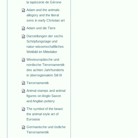
la tapisserie de Gérone
Adam and the animals:
allegory and the literal
sens in early Christian art
Adam und die Tiere
Darstellungen der sechs
Schöpfungstage und
natur-wissenschaftliches
Weltbild im Mittelalter
Westeuropäische und
nordische Tierornamentik
des achten Jahrhunderts
in überregionalem Stil III
Tierornamentik
Animal stamps and animal
figures on Anglo-Saxon
and Anglian pottery
The symbol of the beast:
the animal-style art of
Euroasia
Germanische und östliche
Tierornamentik