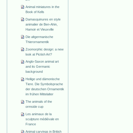
Animal miniatures in the
Book of Kells
Damasquinures en style
animalier de Ben-Ahin,
Hamoir et Vieuxville
Die altgermanische
Thierornamentik
Zoomorphic design: a new
look at Pictish Art?
Anglo-Saxon animal art
and its Germanic
background
Heilige und dämonische
Tiere. Die Symbolsprache
der deutschen Ornamentik
im frühen Mittelalter
The animals of the
ormside cup
Les animaux de la
sculpture médiévale en
France
Animal carvings in British