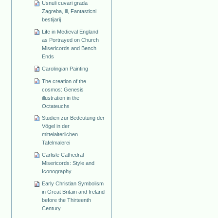
Usnuli cuvari grada
Zagreba, ili, Fantasticni
bestijarij
Life in Medieval England
as Portrayed on Church
Misericords and Bench
Ends
Carolingian Painting
The creation of the
cosmos: Genesis
illustration in the
Octateuchs
Studien zur Bedeutung der
Vögel in der
mittelalterlichen
Tafelmalerei
Carlisle Cathedral
Misericords: Style and
Iconography
Early Christian Symbolism
in Great Britain and Ireland
before the Thirteenth
Century