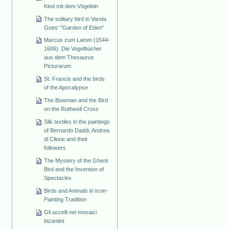
Kind mit dem Vögelein
The solitary bird in Vanda
Goes' "Garden of Eden"
Marcus zum Lamm (1544-
1606). Die Vogelbücher
aus dem Thesaurus
Picturarum
St. Francis and the birds
of the Apocalypse
The Bowman and the Bird
on the Ruthwell Cross
Silk textiles in the paintings
of Bernardo Daddi, Andrea
di Clione and their
followers
The Mystery of the Ghent
Bird and the Invention of
Spectacles
Birds and Animals in Icon-
Painting Tradition
Gli uccelli nei mosaici
bizantini