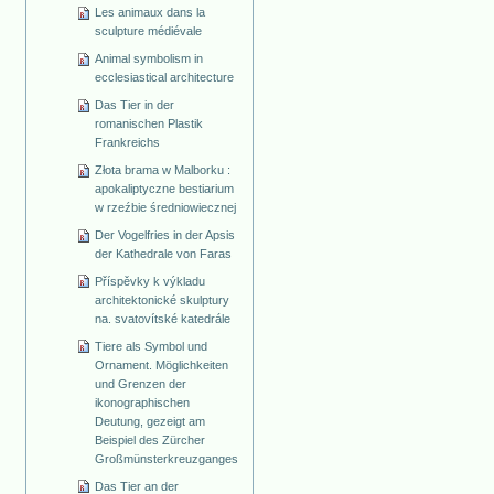
Les animaux dans la
sculpture médiévale
Animal symbolism in
ecclesiastical architecture
Das Tier in der
romanischen Plastik
Frankreichs
Złota brama w Malborku :
apokaliptyczne bestiarium
w rzeźbie średniowiecznej
Der Vogelfries in der Apsis
der Kathedrale von Faras
Příspěvky k výkladu
architektonické skulptury
na. svatovítské katedrále
Tiere als Symbol und
Ornament. Möglichkeiten
und Grenzen der
ikonographischen
Deutung, gezeigt am
Beispiel des Zürcher
Großmünsterkreuzganges
Das Tier an der