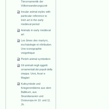
Tierornamentik der
Völkerwanderungszeit
Insular animal styles with
particular reference to
Irish art in the early
medieval period
Animals in early medieval
art
Les âmes des martyrs,
eschatologie et rétribution.
Une iconographie
visigothique
Pictish animal symbolism
Gli animali negli oggetti
ornamentali dei popoli della
steppa: Unni, Avari e
Magiari
Kultsymbole und
Kriegerembleme aus dem
Baltikum, aus
Skandianavien und
Osteuropa im 10. und 11.
Jh.