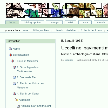
Skip
to
content.
|
Skip
Bibliographie-Portal
to
Sections
home
bibliographien
manage
wiki
news
events
navigation
Personal
tools
→
→
→
→
you are here:
home
bibliographien
i. tiere im mittelalter
4. tier in der kunst
a
B. Bagatti
(
1953
)
navigation
Uccelli nei pavimenti m
Home
Rivisti di archeologia cristiana, XX
Bibliographien
by
Bibuser
—
last modified
2007-06-28 1
I. Tiere im Mittelalter
1. Grundlegendes /
Einführendes
2. Das reale Tier
3. Tier in der Kultur des
Menschen
4. Tier in der Kunst
Allgemein
Animals in art and thought