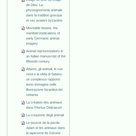
de Dieu. La
physiognomonie animale
dans la tradition grecque
et ses avatars byzantins
Moveable beasts: the
manifold implications of
early Germanic animal
imagery
Animal representations in
an Italian manuscript of the
fifteenth century
Adamo, gli animali, le sue
vesti e la sfida di Satano:
un complesso rapporto
testo-immagine nella
illustrazione bizantina dei
settanta
La création des animaux
dans l'Hortus Deliciarum
La creazione degli animali
Le pouvoir de la parole:
Adam et les animaux dans
la tapisserie de Gérone