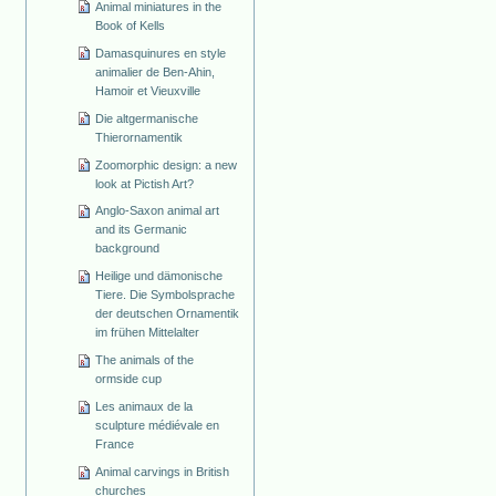
Animal miniatures in the
Book of Kells
Damasquinures en style
animalier de Ben-Ahin,
Hamoir et Vieuxville
Die altgermanische
Thierornamentik
Zoomorphic design: a new
look at Pictish Art?
Anglo-Saxon animal art
and its Germanic
background
Heilige und dämonische
Tiere. Die Symbolsprache
der deutschen Ornamentik
im frühen Mittelalter
The animals of the
ormside cup
Les animaux de la
sculpture médiévale en
France
Animal carvings in British
churches