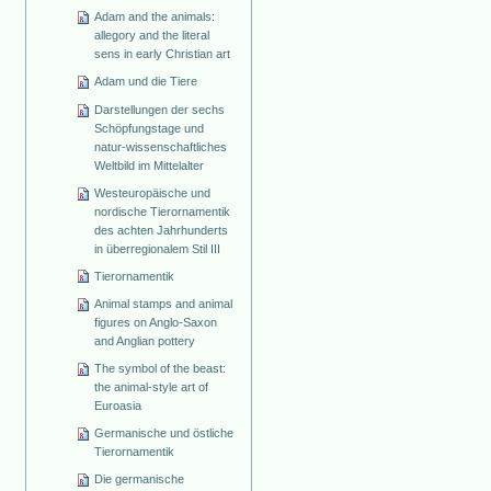
Adam and the animals:
allegory and the literal
sens in early Christian art
Adam und die Tiere
Darstellungen der sechs
Schöpfungstage und
natur-wissenschaftliches
Weltbild im Mittelalter
Westeuropäische und
nordische Tierornamentik
des achten Jahrhunderts
in überregionalem Stil III
Tierornamentik
Animal stamps and animal
figures on Anglo-Saxon
and Anglian pottery
The symbol of the beast:
the animal-style art of
Euroasia
Germanische und östliche
Tierornamentik
Die germanische