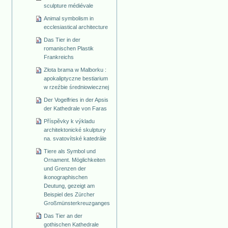
sculpture médiévale
Animal symbolism in
ecclesiastical architecture
Das Tier in der
romanischen Plastik
Frankreichs
Złota brama w Malborku :
apokaliptyczne bestiarium
w rzeźbie średniowiecznej
Der Vogelfries in der Apsis
der Kathedrale von Faras
Příspěvky k výkladu
architektonické skulptury
na. svatovítské katedrále
Tiere als Symbol und
Ornament. Möglichkeiten
und Grenzen der
ikonographischen
Deutung, gezeigt am
Beispiel des Zürcher
Großmünsterkreuzganges
Das Tier an der
gothischen Kathedrale