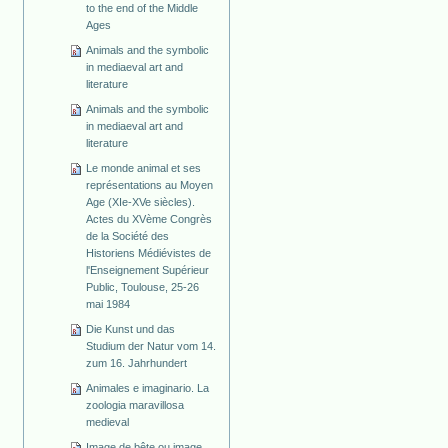
to the end of the Middle
Ages
Animals and the symbolic
in mediaeval art and
literature
Animals and the symbolic
in mediaeval art and
literature
Le monde animal et ses
représentations au Moyen
Age (XIe-XVe siècles).
Actes du XVème Congrès
de la Société des
Historiens Médiévistes de
l'Enseignement Supérieur
Public, Toulouse, 25-26
mai 1984
Die Kunst und das
Studium der Natur vom 14.
zum 16. Jahrhundert
Animales e imaginario. La
zoologia maravillosa
medieval
Image de bête ou image