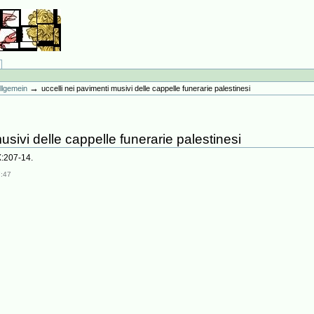
→
llgemein
uccelli nei pavimenti musivi delle cappelle funerarie palestinesi
usivi delle cappelle funerarie palestinesi
IX:207-14.
7:47