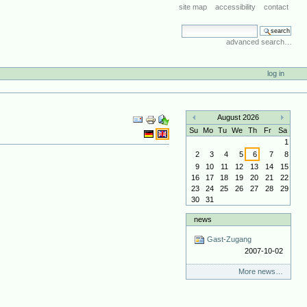
site map
accessibility
contact
search site
advanced search…
log in
Document
August 2026
Actions
«
»
Su
Mo
Tu
We
Th
Fr
Sa
1
2
3
4
5
6
7
8
9
10
11
12
13
14
15
16
17
18
19
20
21
22
23
24
25
26
27
28
29
30
31
news
Gast-Zugang
2007-10-02
More news…