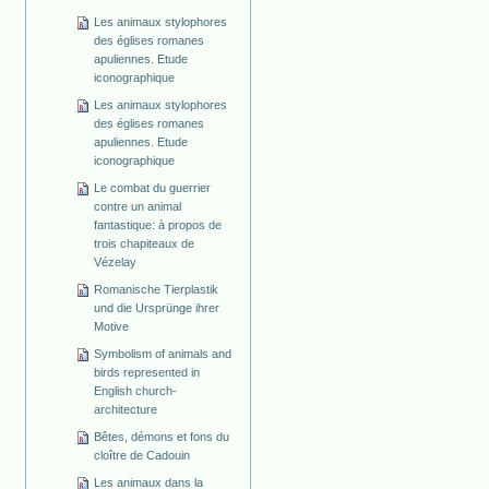
Les animaux stylophores
des églises romanes
apuliennes. Etude
iconographique
Les animaux stylophores
des églises romanes
apuliennes. Etude
iconographique
Le combat du guerrier
contre un animal
fantastique: à propos de
trois chapiteaux de
Vézelay
Romanische Tierplastik
und die Ursprünge ihrer
Motive
Symbolism of animals and
birds represented in
English church-
architecture
Bêtes, démons et fons du
cloître de Cadouin
Les animaux dans la