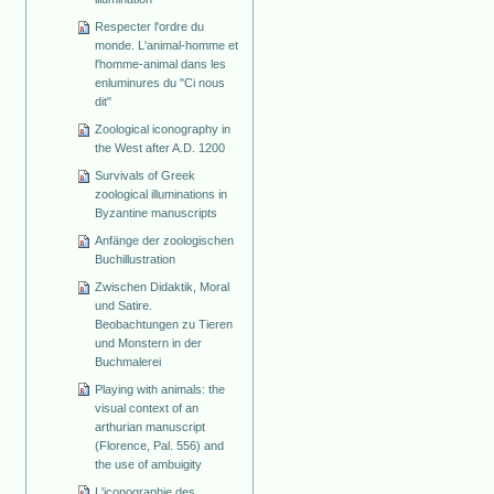
Respecter l'ordre du
monde. L'animal-homme et
l'homme-animal dans les
enluminures du "Ci nous
dit"
Zoological iconography in
the West after A.D. 1200
Survivals of Greek
zoological illuminations in
Byzantine manuscripts
Anfänge der zoologischen
Buchillustration
Zwischen Didaktik, Moral
und Satire.
Beobachtungen zu Tieren
und Monstern in der
Buchmalerei
Playing with animals: the
visual context of an
arthurian manuscript
(Florence, Pal. 556) and
the use of ambuigity
L'iconographie des