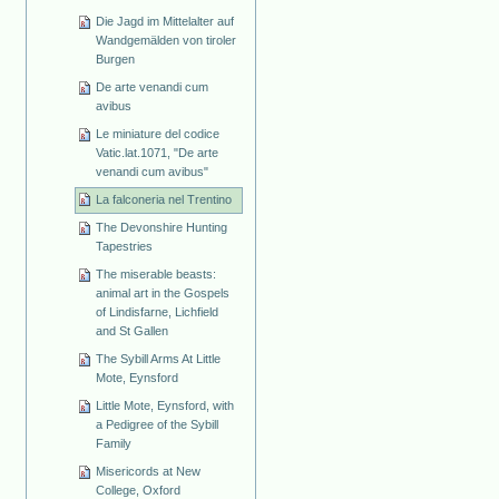
Die Jagd im Mittelalter auf
Wandgemälden von tiroler
Burgen
De arte venandi cum
avibus
Le miniature del codice
Vatic.lat.1071, "De arte
venandi cum avibus"
La falconeria nel Trentino
The Devonshire Hunting
Tapestries
The miserable beasts:
animal art in the Gospels
of Lindisfarne, Lichfield
and St Gallen
The Sybill Arms At Little
Mote, Eynsford
Little Mote, Eynsford, with
a Pedigree of the Sybill
Family
Misericords at New
College, Oxford