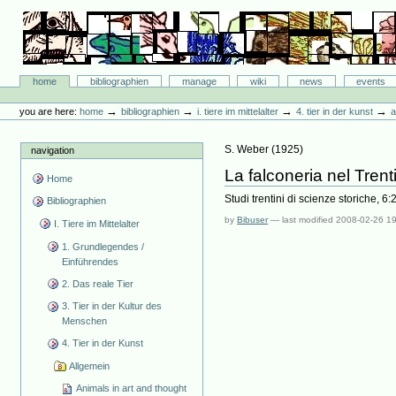
Skip
to
content.
|
Skip
Bibliographie-Portal
to
Sections
home
bibliographien
manage
wiki
news
events
navigation
Personal
tools
→
→
→
→
you are here:
home
bibliographien
i. tiere im mittelalter
4. tier in der kunst
a
S. Weber
(
1925
)
navigation
La falconeria nel Trent
Home
Studi trentini di scienze storiche, 6
Bibliographien
by
Bibuser
—
last modified
2008-02-26 1
I. Tiere im Mittelalter
1. Grundlegendes /
Einführendes
2. Das reale Tier
3. Tier in der Kultur des
Menschen
4. Tier in der Kunst
Allgemein
Animals in art and thought