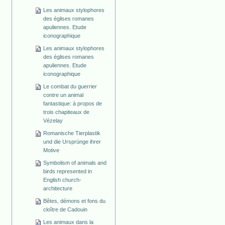
Les animaux stylophores
des églises romanes
apuliennes. Etude
iconographique
Les animaux stylophores
des églises romanes
apuliennes. Etude
iconographique
Le combat du guerrier
contre un animal
fantastique: à propos de
trois chapiteaux de
Vézelay
Romanische Tierplastik
und die Ursprünge ihrer
Motive
Symbolism of animals and
birds represented in
English church-
architecture
Bêtes, démons et fons du
cloître de Cadouin
Les animaux dans la