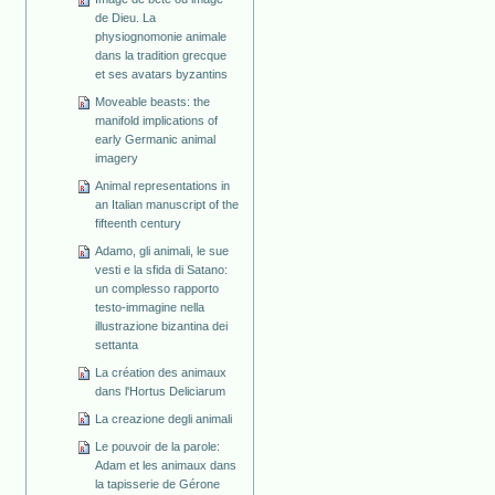
de Dieu. La
physiognomonie animale
dans la tradition grecque
et ses avatars byzantins
Moveable beasts: the
manifold implications of
early Germanic animal
imagery
Animal representations in
an Italian manuscript of the
fifteenth century
Adamo, gli animali, le sue
vesti e la sfida di Satano:
un complesso rapporto
testo-immagine nella
illustrazione bizantina dei
settanta
La création des animaux
dans l'Hortus Deliciarum
La creazione degli animali
Le pouvoir de la parole:
Adam et les animaux dans
la tapisserie de Gérone