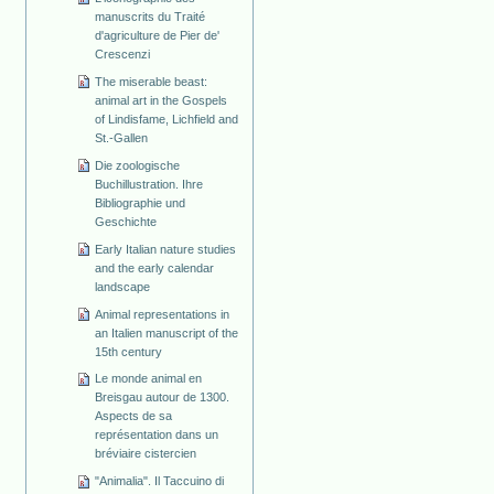
manuscrits du Traité
d'agriculture de Pier de'
Crescenzi
The miserable beast:
animal art in the Gospels
of Lindisfame, Lichfield and
St.-Gallen
Die zoologische
Buchillustration. Ihre
Bibliographie und
Geschichte
Early Italian nature studies
and the early calendar
landscape
Animal representations in
an Italien manuscript of the
15th century
Le monde animal en
Breisgau autour de 1300.
Aspects de sa
représentation dans un
bréviaire cistercien
"Animalia". Il Taccuino di