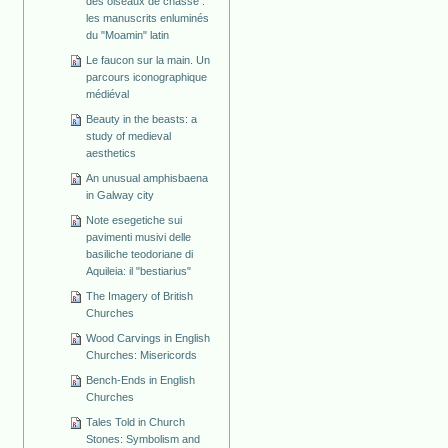
des oiseaux de chasse :
les manuscrits enluminés
du "Moamin" latin
Le faucon sur la main. Un
parcours iconographique
médiéval
Beauty in the beasts: a
study of medieval
aesthetics
An unusual amphisbaena
in Galway city
Note esegetiche sui
pavimenti musivi delle
basiliche teodoriane di
Aquileia: il "bestiarius"
The Imagery of British
Churches
Wood Carvings in English
Churches: Misericords
Bench-Ends in English
Churches
Tales Told in Church
Stones: Symbolism and