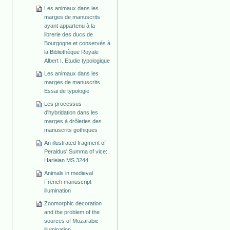
Les animaux dans les
marges de manuscrits
ayant appartenu à la
librerie des ducs de
Bourgogne et conservés à
la Bibliothèque Royale
Albert I. Etudie typologique
Les animaux dans les
marges de manuscrits.
Essai de typologie
Les processus
d'hybridation dans les
marges à drôleries des
manuscrits gothiques
An illustrated fragment of
Peraldus' Summa of vice:
Harleian MS 3244
Animals in medieval
French manuscript
illumination
Zoomorphic decoration
and the problem of the
sources of Mozarabic
illumination