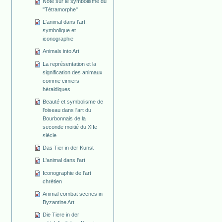
Note sur le symbolisme du
"Tétramorphe"
L'animal dans l'art:
symbolique et
iconographie
Animals into Art
La représentation et la
signification des animaux
comme cimiers
héraldiques
Beauté et symbolisme de
l'oiseau dans l'art du
Bourbonnais de la
seconde moitié du XIIe
siècle
Das Tier in der Kunst
L'animal dans l'art
Iconographie de l'art
chrétien
Animal combat scenes in
Byzantine Art
Die Tiere in der