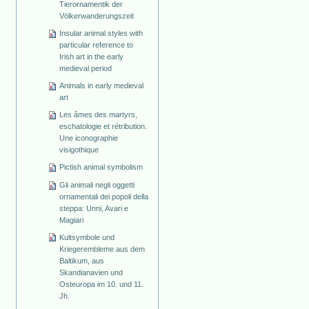
Tierornamentik der
Völkerwanderungszeit
Insular animal styles with
particular reference to
Irish art in the early
medieval period
Animals in early medieval
art
Les âmes des martyrs,
eschatologie et rétribution.
Une iconographie
visigothique
Pictish animal symbolism
Gli animali negli oggetti
ornamentali dei popoli della
steppa: Unni, Avari e
Magiari
Kultsymbole und
Kriegerembleme aus dem
Baltikum, aus
Skandianavien und
Osteuropa im 10. und 11.
Jh.