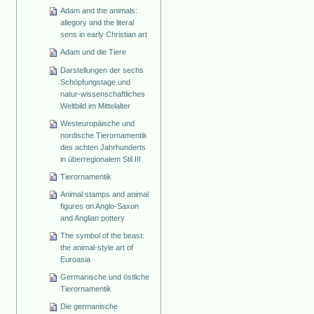
Adam and the animals:
allegory and the literal
sens in early Christian art
Adam und die Tiere
Darstellungen der sechs
Schöpfungstage und
natur-wissenschaftliches
Weltbild im Mittelalter
Westeuropäische und
nordische Tierornamentik
des achten Jahrhunderts
in überregionalem Stil III
Tierornamentik
Animal stamps and animal
figures on Anglo-Saxon
and Anglian pottery
The symbol of the beast:
the animal-style art of
Euroasia
Germanische und östliche
Tierornamentik
Die germanische