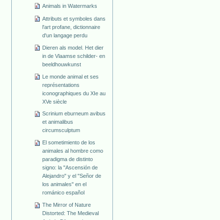
Animals in Watermarks
Attributs et symboles dans
l'art profane, dictionnaire
d'un langage perdu
Dieren als model. Het dier
in de Vlaamse schilder- en
beeldhouwkunst
Le monde animal et ses
représentations
iconographiques du XIe au
XVe siècle
Scrinium eburneum avibus
et animalibus
circumsculptum
El sometimiento de los
animales al hombre como
paradigma de distinto
signo: la "Ascensión de
Alejandro" y el "Señor de
los animales" en el
románico español
The Mirror of Nature
Distorted: The Medieval