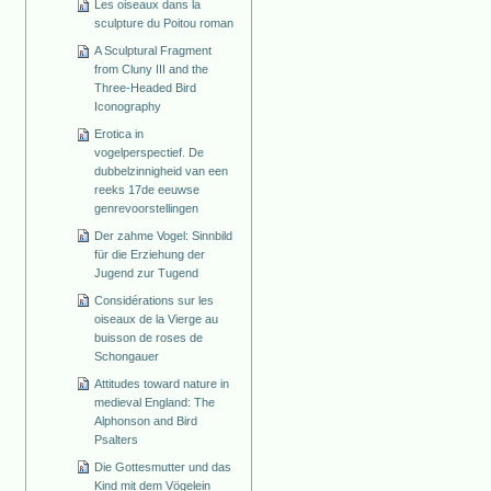
Les oiseaux dans la
sculpture du Poitou roman
A Sculptural Fragment
from Cluny III and the
Three-Headed Bird
Iconography
Erotica in
vogelperspectief. De
dubbelzinnigheid van een
reeks 17de eeuwse
genrevoorstellingen
Der zahme Vogel: Sinnbild
für die Erziehung der
Jugend zur Tugend
Considérations sur les
oiseaux de la Vierge au
buisson de roses de
Schongauer
Attitudes toward nature in
medieval England: The
Alphonson and Bird
Psalters
Die Gottesmutter und das
Kind mit dem Vögelein