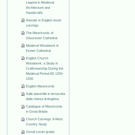
Legend in Medieval
Architecture and
Handicrafts
Animals in English wood
carvings
The Misericords of
Gloucester Cathedral
Medieval Woodwork in
Exeter Cathedral
English Church
Woodwork: a Study in
Craftsmanship During the
Medieval Period AD 1250-
1550
English Misericords
Sulle piastrelle in terracotta
della chiesa di Anglona
Catalogue of Misericords
in Great Britain
Church Carvings: A West
Country Study
Usnuli cuvari grada