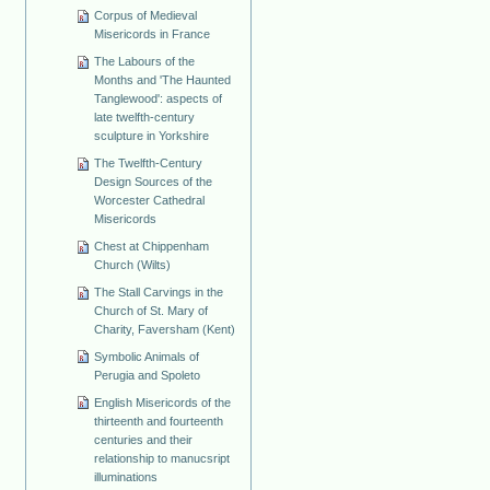
Corpus of Medieval
Misericords in France
The Labours of the
Months and 'The Haunted
Tanglewood': aspects of
late twelfth-century
sculpture in Yorkshire
The Twelfth-Century
Design Sources of the
Worcester Cathedral
Misericords
Chest at Chippenham
Church (Wilts)
The Stall Carvings in the
Church of St. Mary of
Charity, Faversham (Kent)
Symbolic Animals of
Perugia and Spoleto
English Misericords of the
thirteenth and fourteenth
centuries and their
relationship to manucsript
illuminations