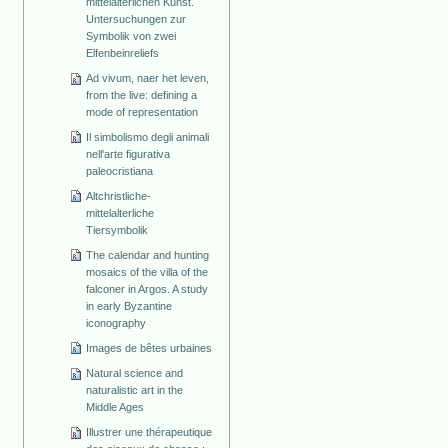
mittelalterlichen Kunst.
Untersuchungen zur
Symbolik von zwei
Elfenbeinreliefs
Ad vivum, naer het leven,
from the live: defining a
mode of representation
Il simbolismo degli animali
nell'arte figurativa
paleocristiana
Altchristliche-
mittelalterliche
Tiersymbolik
The calendar and hunting
mosaics of the villa of the
falconer in Argos. A study
in early Byzantine
iconography
Images de bêtes urbaines
Natural science and
naturalistic art in the
Middle Ages
Illustrer une thérapeutique