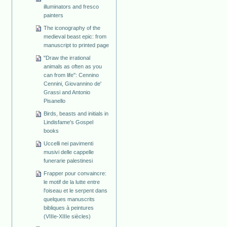
illuminators and fresco
painters
The iconography of the
medieval beast epic: from
manuscript to printed page
"Draw the irrational
animals as often as you
can from life": Cennino
Cennini, Giovannino de'
Grassi and Antonio
Pisanello
Birds, beasts and initials in
Lindisfame's Gospel
books
Uccelli nei pavimenti
musivi delle cappelle
funerarie palestinesi
Frapper pour convaincre:
le motif de la lutte entre
l'oiseau et le serpent dans
quelques manuscrits
bibliques à peintures
(VIIIe-XIIIe siècles)