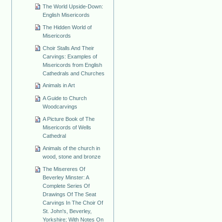
The World Upside-Down:
English Misericords
The Hidden World of
Misericords
Choir Stalls And Their
Carvings: Examples of
Misericords from English
Cathedrals and Churches
Animals in Art
A Guide to Church
Woodcarvings
A Picture Book of The
Misericords of Wells
Cathedral
Animals of the church in
wood, stone and bronze
The Misereres Of
Beverley Minster: A
Complete Series Of
Drawings Of The Seat
Carvings In The Choir Of
St. John's, Beverley,
Yorkshire; With Notes On