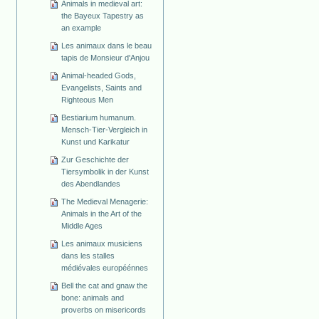
Animals in medieval art:
the Bayeux Tapestry as
an example
Les animaux dans le beau
tapis de Monsieur d'Anjou
Animal-headed Gods,
Evangelists, Saints and
Righteous Men
Bestiarium humanum.
Mensch-Tier-Vergleich in
Kunst und Karikatur
Zur Geschichte der
Tiersymbolik in der Kunst
des Abendlandes
The Medieval Menagerie:
Animals in the Art of the
Middle Ages
Les animaux musiciens
dans les stalles
médiévales européénnes
Bell the cat and gnaw the
bone: animals and
proverbs on misericords