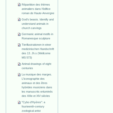
Répartition des thèmes
animaliers dans l'édifice
roman de Haute-Anvergne
God's beasts. Identify and
understand animals in
church carvings
Germanic animal motifs in
Romanesque sculpture
Tierillustrationen in einer
medizinischen Handschrift
des 13. Jh.s (Wellcome
MS 573)
Animal drawings of eight
centuries
La musique des marges.
L'iconographie des
animaux et des êtres
hybrides musiciens dans
les manuscrits enluminés
des XIIIe et XIV siècles
"Cybo d'Hyères": a
fourteenth-century
zoological artist