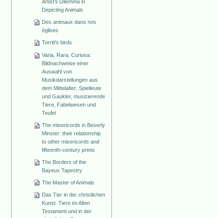
Artist's Dilemma in
Depicting Animals
Des animaux dans nos
églises
Torriti's birds
Varia, Rara, Curiosa:
Bildnachweise einer
Auswahl von
Musikdarstellungen aus
dem Mittelalter; Spielleute
und Gaukler, musizierende
Tiere, Fabelwesen und
Teufel
The misericords in Beverly
Minster: their relationship
to other misericords and
fifteenth-century prints
The Borders of the
Bayeux Tapestry
The Master of Animals
Das Tier in der christlichen
Kunst. Tiere im Alten
Testament und in der