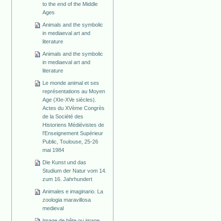
to the end of the Middle
Ages
Animals and the symbolic
in mediaeval art and
literature
Animals and the symbolic
in mediaeval art and
literature
Le monde animal et ses
représentations au Moyen
Age (XIe-XVe siècles).
Actes du XVème Congrès
de la Société des
Historiens Médiévistes de
l'Enseignement Supérieur
Public, Toulouse, 25-26
mai 1984
Die Kunst und das
Studium der Natur vom 14.
zum 16. Jahrhundert
Animales e imaginario. La
zoologia maravillosa
medieval
Image de bête ou image