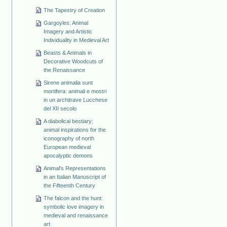
The Tapestry of Creation
Gargoyles: Animal
Imagery and Artistic
Individuality in Medieval Art
Beasts & Animals in
Decorative Woodcuts of
the Renaissance
Sirene animalia sunt
mortifera: animali e mostri
in un architrave Lucchese
del XII secolo
A diabolical bestiary:
animal inspirations for the
iconography of north
European medieval
apocalyptic demons
Animal's Representations
in an Italian Manuscript of
the Fifteenth Century
The falcon and the hunt:
symbolic love imagery in
medieval and renaissance
art