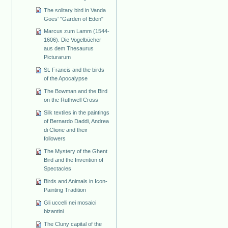
The solitary bird in Vanda
Goes' "Garden of Eden"
Marcus zum Lamm (1544-
1606). Die Vogelbücher
aus dem Thesaurus
Picturarum
St. Francis and the birds
of the Apocalypse
The Bowman and the Bird
on the Ruthwell Cross
Silk textiles in the paintings
of Bernardo Daddi, Andrea
di Clione and their
followers
The Mystery of the Ghent
Bird and the Invention of
Spectacles
Birds and Animals in Icon-
Painting Tradition
Gli uccelli nei mosaici
bizantini
The Cluny capital of the