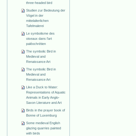
three-headed bird
Studien zur Bedeutung der
Vögel in der
mittelalterlichen
Tafelmalerei
Le symbolisme des
oiseaux dans l'art
paléochrétien
The symbolic Bird in
Medieval and
Renaissance Art
The symbolic Bird in
Medieval and
Renaissance Art
Like a Duck to Water:
Representations of Aquatic
Animals in Early Anglo-
Saxon Literature and Art
Birds in the prayer book of
Bonne of Luxemburg
Some medieval English
glazing quarries painted
with birds