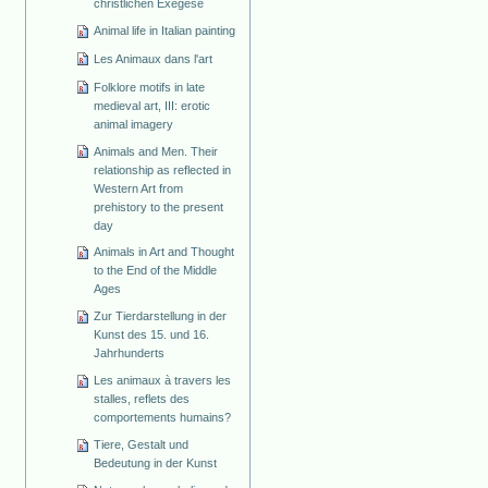
christlichen Exegese
Animal life in Italian painting
Les Animaux dans l'art
Folklore motifs in late
medieval art, III: erotic
animal imagery
Animals and Men. Their
relationship as reflected in
Western Art from
prehistory to the present
day
Animals in Art and Thought
to the End of the Middle
Ages
Zur Tierdarstellung in der
Kunst des 15. und 16.
Jahrhunderts
Les animaux à travers les
stalles, reflets des
comportements humains?
Tiere, Gestalt und
Bedeutung in der Kunst