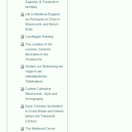
Zagreba, ili, Fantasticni
bestijarij
Life in Medieval England
as Portrayed on Church
Misericords and Bench
Ends
Carolingian Painting
The creation of the
cosmos: Genesis
illustration in the
Octateuchs
Studien zur Bedeutung der
Vögel in der
mittelalterlichen
Tafelmalerei
Carlisle Cathedral
Misericords: Style and
Iconography
Early Christian Symbolism
in Great Britain and Ireland
before the Thirteenth
Century
The Medieval Carver