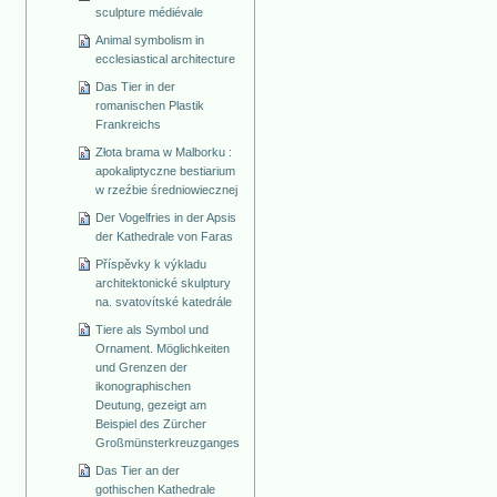
sculpture médiévale
Animal symbolism in
ecclesiastical architecture
Das Tier in der
romanischen Plastik
Frankreichs
Złota brama w Malborku :
apokaliptyczne bestiarium
w rzeźbie średniowiecznej
Der Vogelfries in der Apsis
der Kathedrale von Faras
Příspěvky k výkladu
architektonické skulptury
na. svatovítské katedrále
Tiere als Symbol und
Ornament. Möglichkeiten
und Grenzen der
ikonographischen
Deutung, gezeigt am
Beispiel des Zürcher
Großmünsterkreuzganges
Das Tier an der
gothischen Kathedrale