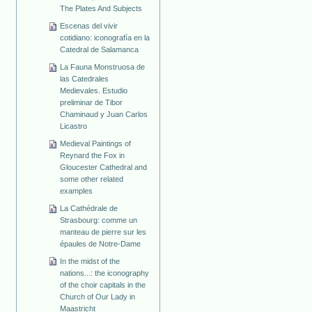
The Plates And Subjects
Escenas del vivir
cotidiano: iconografía en la
Catedral de Salamanca
La Fauna Monstruosa de
las Catedrales
Medievales. Estudio
preliminar de Tibor
Chaminaud y Juan Carlos
Licastro
Medieval Paintings of
Reynard the Fox in
Gloucester Cathedral and
some other related
examples
La Cathédrale de
Strasbourg: comme un
manteau de pierre sur les
épaules de Notre-Dame
In the midst of the
nations...: the iconography
of the choir capitals in the
Church of Our Lady in
Maastricht