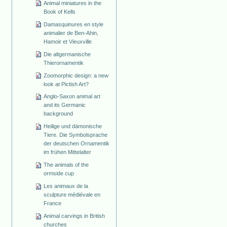
Animal miniatures in the
Book of Kells
Damasquinures en style
animalier de Ben-Ahin,
Hamoir et Vieuxville
Die altgermanische
Thierornamentik
Zoomorphic design: a new
look at Pictish Art?
Anglo-Saxon animal art
and its Germanic
background
Heilige und dämonische
Tiere. Die Symbolsprache
der deutschen Ornamentik
im frühen Mittelalter
The animals of the
ormside cup
Les animaux de la
sculpture médiévale en
France
Animal carvings in British
churches