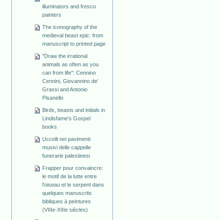
illuminators and fresco
painters
The iconography of the
medieval beast epic: from
manuscript to printed page
"Draw the irrational
animals as often as you
can from life": Cennino
Cennini, Giovannino de'
Grassi and Antonio
Pisanello
Birds, beasts and initials in
Lindisfame's Gospel
books
Uccelli nei pavimenti
musivi delle cappelle
funerarie palestinesi
Frapper pour convaincre:
le motif de la lutte entre
l'oiseau et le serpent dans
quelques manuscrits
bibliques à peintures
(VIIIe-XIIIe siècles)