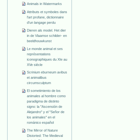
Animals in Watermarks
Attributs et symboles dans
l'art profane, dictionnaire
d'un langage perdu
Dieren als model. Het dier
in de Vlaamse schilder- en
beeldhouwkunst
Le monde animal et ses
représentations
iconographiques du XIe au
XVe siècle
Scrinium eburneum avibus
et animalibus
circumsculptum
El sometimiento de los
animales al hombre como
paradigma de distinto
signo: la "Ascensión de
Alejandro" y el "Señor de
los animales" en el
románico español
The Mirror of Nature
Distorted: The Medieval