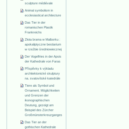
sculpture médiévale
Animal symbolism in
ecclesiastical architecture
Das Tier in der
romanischen Plastik
Frankreichs
Złota brama w Malborku :
apokaliptyczne bestiarium
w rzeźbie średniowiecznej
Der Vogelfries in der Apsis
der Kathedrale von Faras
Příspěvky k výkladu
architektonické skulptury
na. svatovítské katedrále
Tiere als Symbol und
Ornament. Möglichkeiten
und Grenzen der
ikonographischen
Deutung, gezeigt am
Beispiel des Zürcher
Großmünsterkreuzganges
Das Tier an der
gothischen Kathedrale