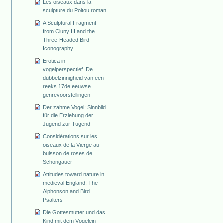
Les oiseaux dans la
sculpture du Poitou roman
A Sculptural Fragment
from Cluny III and the
Three-Headed Bird
Iconography
Erotica in
vogelperspectief. De
dubbelzinnigheid van een
reeks 17de eeuwse
genrevoorstellingen
Der zahme Vogel: Sinnbild
für die Erziehung der
Jugend zur Tugend
Considérations sur les
oiseaux de la Vierge au
buisson de roses de
Schongauer
Attitudes toward nature in
medieval England: The
Alphonson and Bird
Psalters
Die Gottesmutter und das
Kind mit dem Vögelein