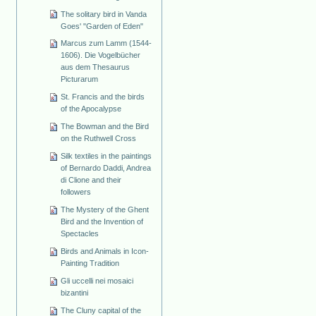
The solitary bird in Vanda
Goes' "Garden of Eden"
Marcus zum Lamm (1544-
1606). Die Vogelbücher
aus dem Thesaurus
Picturarum
St. Francis and the birds
of the Apocalypse
The Bowman and the Bird
on the Ruthwell Cross
Silk textiles in the paintings
of Bernardo Daddi, Andrea
di Clione and their
followers
The Mystery of the Ghent
Bird and the Invention of
Spectacles
Birds and Animals in Icon-
Painting Tradition
Gli uccelli nei mosaici
bizantini
The Cluny capital of the