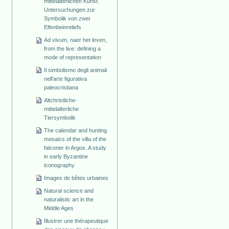
mittelalterlichen Kunst.
Untersuchungen zur
Symbolik von zwei
Elfenbeinreliefs
Ad vivum, naer het leven,
from the live: defining a
mode of representation
Il simbolismo degli animali
nell'arte figurativa
paleocristiana
Altchristliche-
mittelalterliche
Tiersymbolik
The calendar and hunting
mosaics of the villa of the
falconer in Argos. A study
in early Byzantine
iconography
Images de bêtes urbaines
Natural science and
naturalistic art in the
Middle Ages
Illustrer une thérapeutique