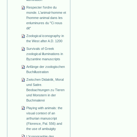
Respecter l'ordre du
monde. L'animal-homme et
l'homme-animal dans les
enluminures du "Ci nous
dit"
Zoological iconography in
the West after A.D. 1200
Survivals of Greek
zoological illuminations in
Byzantine manuscripts
Anfänge der zoologischen
Buchillustration
Zwischen Didaktik, Moral
und Satire.
Beobachtungen zu Tieren
und Monstern in der
Buchmalerei
Playing with animals: the
visual context of an
arthurian manuscript
(Florence, Pal. 556) and
the use of ambuigity
L'iconographie des