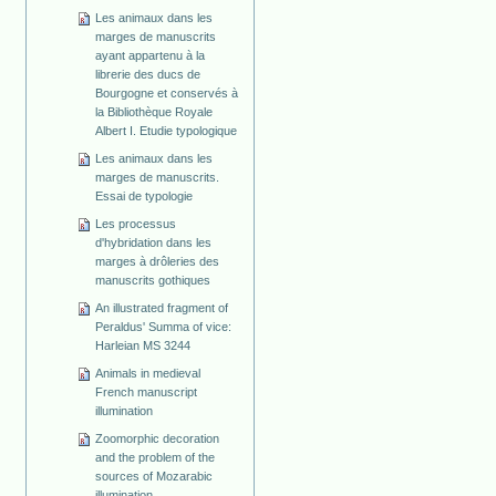
Les animaux dans les
marges de manuscrits
ayant appartenu à la
librerie des ducs de
Bourgogne et conservés à
la Bibliothèque Royale
Albert I. Etudie typologique
Les animaux dans les
marges de manuscrits.
Essai de typologie
Les processus
d'hybridation dans les
marges à drôleries des
manuscrits gothiques
An illustrated fragment of
Peraldus' Summa of vice:
Harleian MS 3244
Animals in medieval
French manuscript
illumination
Zoomorphic decoration
and the problem of the
sources of Mozarabic
illumination