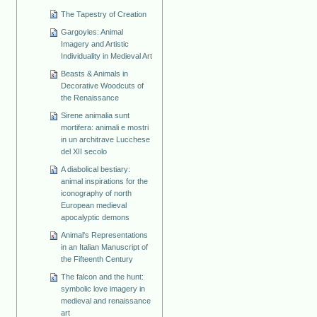
The Tapestry of Creation
Gargoyles: Animal
Imagery and Artistic
Individuality in Medieval Art
Beasts & Animals in
Decorative Woodcuts of
the Renaissance
Sirene animalia sunt
mortifera: animali e mostri
in un architrave Lucchese
del XII secolo
A diabolical bestiary:
animal inspirations for the
iconography of north
European medieval
apocalyptic demons
Animal's Representations
in an Italian Manuscript of
the Fifteenth Century
The falcon and the hunt:
symbolic love imagery in
medieval and renaissance
art