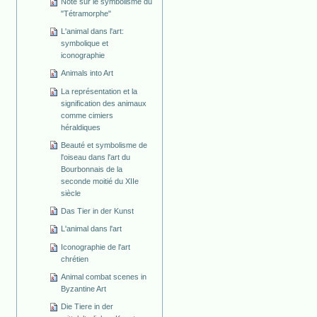
Note sur le symbolisme du
"Tétramorphe"
L'animal dans l'art:
symbolique et
iconographie
Animals into Art
La représentation et la
signification des animaux
comme cimiers
héraldiques
Beauté et symbolisme de
l'oiseau dans l'art du
Bourbonnais de la
seconde moitié du XIIe
siècle
Das Tier in der Kunst
L'animal dans l'art
Iconographie de l'art
chrétien
Animal combat scenes in
Byzantine Art
Die Tiere in der