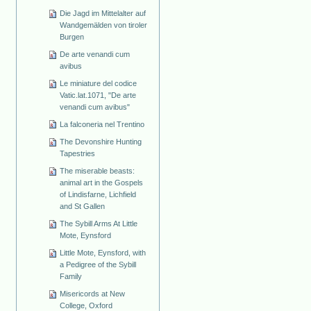
Die Jagd im Mittelalter auf
Wandgemälden von tiroler
Burgen
De arte venandi cum
avibus
Le miniature del codice
Vatic.lat.1071, "De arte
venandi cum avibus"
La falconeria nel Trentino
The Devonshire Hunting
Tapestries
The miserable beasts:
animal art in the Gospels
of Lindisfarne, Lichfield
and St Gallen
The Sybill Arms At Little
Mote, Eynsford
Little Mote, Eynsford, with
a Pedigree of the Sybill
Family
Misericords at New
College, Oxford