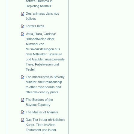
Artist's Dilemma in
Depicting Animals
Des animaux dans nos
églises
Torriti's birds
Varia, Rara, Curiosa:
Bildnachweise einer
Auswahl von
Musikdarstellungen aus
dem Mittelalter; Spielleute
und Gaukler, musizierende
Tiere, Fabelwesen und
Teufel
The misericords in Beverly
Minster: their relationship
to other misericords and
fifteenth-century prints
The Borders of the
Bayeux Tapestry
The Master of Animals
Das Tier in der christlichen
Kunst. Tiere im Alten
Testament und in der