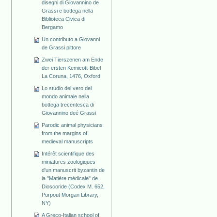
disegni di Giovannino de
Grassi e bottega nella
Biblioteca Civica di
Bergamo
Un contributo a Giovanni
de Grassi pittore
Zwei Tierszenen am Ende
der ersten Kemicott-Bibel
La Coruna, 1476, Oxford
Lo studio del vero del
mondo animale nella
bottega trecentesca di
Giovannino deé Grassi
Parodic animal physicians
from the margins of
medieval manuscripts
Intérêt scientifique des
miniatures zoologiques
d'un manuscrit byzantin de
la "Matière médicale" de
Dioscoride (Codex M. 652,
Purpout Morgan Library,
NY)
A Greco-Italian school of