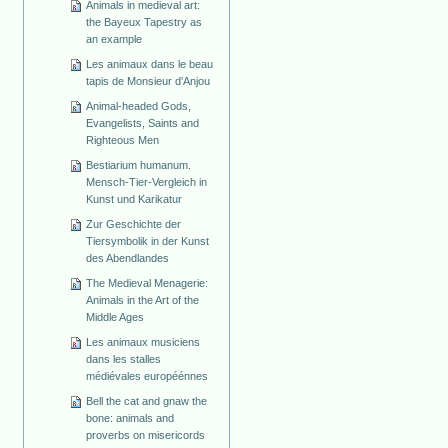
Animals in medieval art:
the Bayeux Tapestry as
an example
Les animaux dans le beau
tapis de Monsieur d'Anjou
Animal-headed Gods,
Evangelists, Saints and
Righteous Men
Bestiarium humanum.
Mensch-Tier-Vergleich in
Kunst und Karikatur
Zur Geschichte der
Tiersymbolik in der Kunst
des Abendlandes
The Medieval Menagerie:
Animals in the Art of the
Middle Ages
Les animaux musiciens
dans les stalles
médiévales européénnes
Bell the cat and gnaw the
bone: animals and
proverbs on misericords