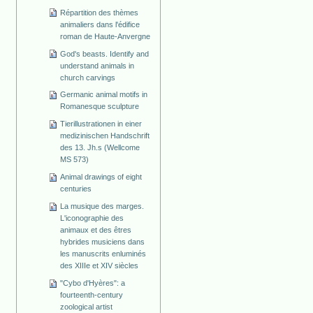
Répartition des thèmes
animaliers dans l'édifice
roman de Haute-Anvergne
God's beasts. Identify and
understand animals in
church carvings
Germanic animal motifs in
Romanesque sculpture
Tierillustrationen in einer
medizinischen Handschrift
des 13. Jh.s (Wellcome
MS 573)
Animal drawings of eight
centuries
La musique des marges.
L'iconographie des
animaux et des êtres
hybrides musiciens dans
les manuscrits enluminés
des XIIIe et XIV siècles
"Cybo d'Hyères": a
fourteenth-century
zoological artist