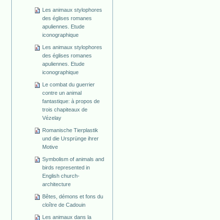
Les animaux stylophores
des églises romanes
apuliennes. Etude
iconographique
Les animaux stylophores
des églises romanes
apuliennes. Etude
iconographique
Le combat du guerrier
contre un animal
fantastique: à propos de
trois chapiteaux de
Vézelay
Romanische Tierplastik
und die Ursprünge ihrer
Motive
Symbolism of animals and
birds represented in
English church-
architecture
Bêtes, démons et fons du
cloître de Cadouin
Les animaux dans la