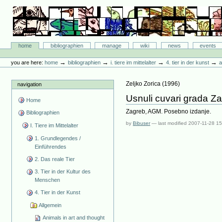
Skip
to
content.
|
Skip
Bibliographie-Portal
to
Sections
home
bibliographien
manage
wiki
news
events
navigation
Personal
tools
→
→
→
→
you are here:
home
bibliographien
i. tiere im mittelalter
4. tier in der kunst
a
Zeljko Zorica
(
1996
)
navigation
Usnuli cuvari grada Zagr
Home
Zagreb, AGM. Posebno izdanje.
Bibliographien
by
Bibuser
—
last modified
2007-11-28 15
I. Tiere im Mittelalter
1. Grundlegendes /
Einführendes
2. Das reale Tier
3. Tier in der Kultur des
Menschen
4. Tier in der Kunst
Allgemein
Animals in art and thought