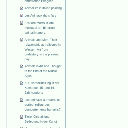
christlichen Exegese
Animal life in Italian painting
Les Animaux dans l'art
Folklore motifs in late
medieval art, III: erotic
animal imagery
Animals and Men. Their
relationship as reflected in
Western Art from
prehistory to the present
day
Animals in Art and Thought
to the End of the Middle
Ages
Zur Tierdarstellung in der
Kunst des 15. und 16.
Jahrhunderts
Les animaux à travers les
stalles, reflets des
comportements humains?
Tiere, Gestalt und
Bedeutung in der Kunst