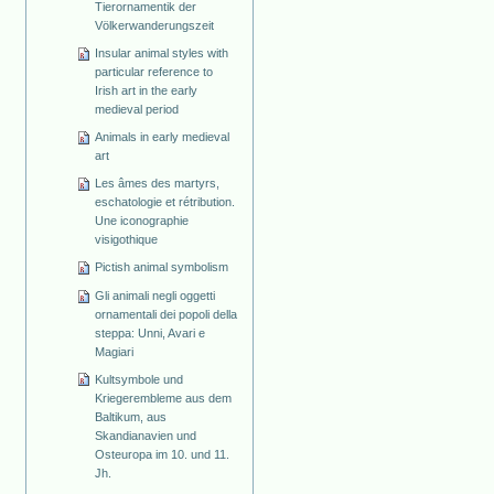
Tierornamentik der
Völkerwanderungszeit
Insular animal styles with
particular reference to
Irish art in the early
medieval period
Animals in early medieval
art
Les âmes des martyrs,
eschatologie et rétribution.
Une iconographie
visigothique
Pictish animal symbolism
Gli animali negli oggetti
ornamentali dei popoli della
steppa: Unni, Avari e
Magiari
Kultsymbole und
Kriegerembleme aus dem
Baltikum, aus
Skandianavien und
Osteuropa im 10. und 11.
Jh.