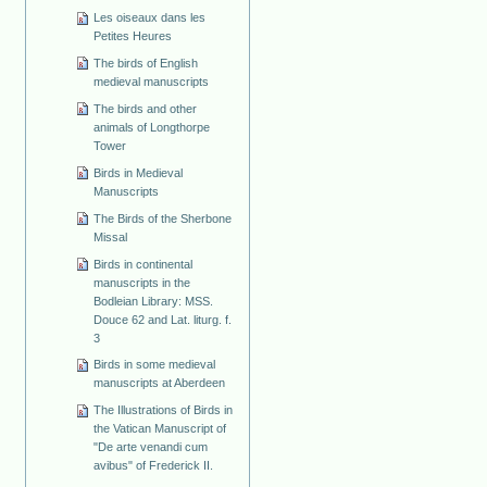
Les oiseaux dans les
Petites Heures
The birds of English
medieval manuscripts
The birds and other
animals of Longthorpe
Tower
Birds in Medieval
Manuscripts
The Birds of the Sherbone
Missal
Birds in continental
manuscripts in the
Bodleian Library: MSS.
Douce 62 and Lat. liturg. f.
3
Birds in some medieval
manuscripts at Aberdeen
The Illustrations of Birds in
the Vatican Manuscript of
"De arte venandi cum
avibus" of Frederick II.