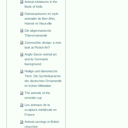
Animal miniatures in the
Book of Kells
Damasquinures en style
animalier de Ben-Ahin,
Hamoir et Vieuxville
Die altgermanische
Thierornamentik
Zoomorphic design: a new
look at Pictish Art?
Anglo-Saxon animal art
and its Germanic
background
Heilige und dämonische
Tiere. Die Symbolsprache
der deutschen Ornamentik
im frühen Mittelalter
The animals of the
ormside cup
Les animaux de la
sculpture médiévale en
France
Animal carvings in British
churches