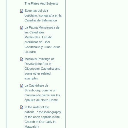
The Plates And Subjects
Escenas del vivir
cotidiano: iconografía en la
Catedral de Salamanca
La Fauna Monstruosa de
las Catedrales
Medievales. Estudio
preliminar de Tibor
Chaminaud y Juan Carlos
Licastro
Medieval Paintings of
Reynard the Fox in
Gloucester Cathedral and
some other related
examples
La Cathédrale de
Strasbourg: comme un
manteau de pierre sur les
épaules de Notre-Dame
In the midst of the
nations...: the iconography
of the choir capitals in the
Church of Our Lady in
Maastricht