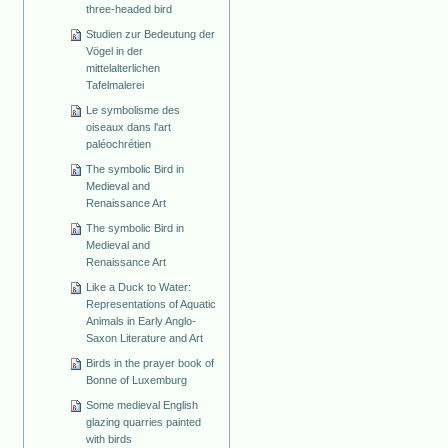
three-headed bird
Studien zur Bedeutung der
Vögel in der
mittelalterlichen
Tafelmalerei
Le symbolisme des
oiseaux dans l'art
paléochrétien
The symbolic Bird in
Medieval and
Renaissance Art
The symbolic Bird in
Medieval and
Renaissance Art
Like a Duck to Water:
Representations of Aquatic
Animals in Early Anglo-
Saxon Literature and Art
Birds in the prayer book of
Bonne of Luxemburg
Some medieval English
glazing quarries painted
with birds