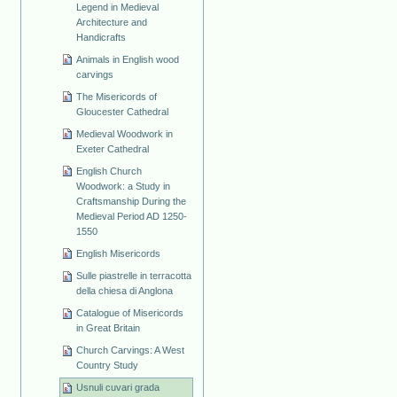
Legend in Medieval
Architecture and
Handicrafts
Animals in English wood
carvings
The Misericords of
Gloucester Cathedral
Medieval Woodwork in
Exeter Cathedral
English Church
Woodwork: a Study in
Craftsmanship During the
Medieval Period AD 1250-
1550
English Misericords
Sulle piastrelle in terracotta
della chiesa di Anglona
Catalogue of Misericords
in Great Britain
Church Carvings: A West
Country Study
Usnuli cuvari grada