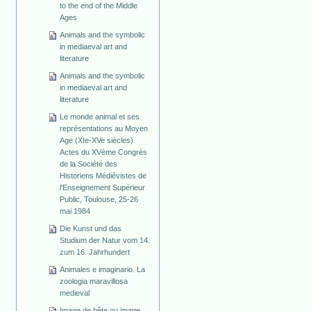
to the end of the Middle
Ages
Animals and the symbolic
in mediaeval art and
literature
Animals and the symbolic
in mediaeval art and
literature
Le monde animal et ses
représentations au Moyen
Age (XIe-XVe siècles).
Actes du XVème Congrès
de la Société des
Historiens Médiévistes de
l'Enseignement Supérieur
Public, Toulouse, 25-26
mai 1984
Die Kunst und das
Studium der Natur vom 14.
zum 16. Jahrhundert
Animales e imaginario. La
zoologia maravillosa
medieval
Image de bête ou image