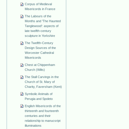
Corpus of Medieval
Misericords in France
The Labours of the
Months and 'The Haunted
Tanglewood': aspects of
late twelfth-century
sculpture in Yorkshire
The Twelfth-Century
Design Sources of the
Worcester Cathedral
Misericords
Chest at Chippenham
Church (Wilts)
The Stall Carvings in the
Church of St. Mary of
Charity, Faversham (Kent)
Symbolic Animals of
Perugia and Spoleto
English Misericords of the
thirteenth and fourteenth
centuries and their
relationship to manucsript
illuminations