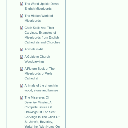
The World Upside-Down:
English Misericords
The Hidden World of
Misericords
Choir Stalls And Their
Carvings: Examples of
Misericords from English
Cathedrals and Churches
Animals in Art
A Guide to Church
Woodcarvings
A Picture Book of The
Misericords of Wells
Cathedral
Animals of the church in
wood, stone and bronze
The Misereres Of
Beverley Minster: A
Complete Series Of
Drawings Of The Seat
Carvings In The Choir Of
St. John's, Beverley,
Yorkshire; With Notes On