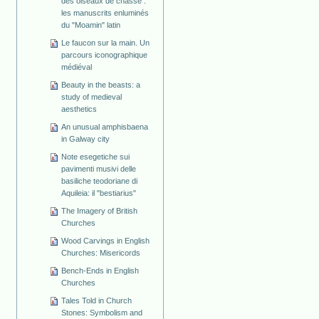
des oiseaux de chasse :
les manuscrits enluminés
du "Moamin" latin
Le faucon sur la main. Un
parcours iconographique
médiéval
Beauty in the beasts: a
study of medieval
aesthetics
An unusual amphisbaena
in Galway city
Note esegetiche sui
pavimenti musivi delle
basiliche teodoriane di
Aquileia: il "bestiarius"
The Imagery of British
Churches
Wood Carvings in English
Churches: Misericords
Bench-Ends in English
Churches
Tales Told in Church
Stones: Symbolism and