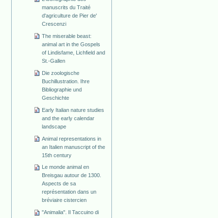
manuscrits du Traité
d'agriculture de Pier de'
Crescenzi
The miserable beast:
animal art in the Gospels
of Lindisfame, Lichfield and
St.-Gallen
Die zoologische
Buchillustration. Ihre
Bibliographie und
Geschichte
Early Italian nature studies
and the early calendar
landscape
Animal representations in
an Italien manuscript of the
15th century
Le monde animal en
Breisgau autour de 1300.
Aspects de sa
représentation dans un
bréviaire cistercien
"Animalia". Il Taccuino di