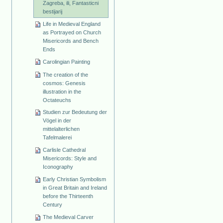
Zagreba, ili, Fantasticni
bestijarij
Life in Medieval England
as Portrayed on Church
Misericords and Bench
Ends
Carolingian Painting
The creation of the
cosmos: Genesis
illustration in the
Octateuchs
Studien zur Bedeutung der
Vögel in der
mittelalterlichen
Tafelmalerei
Carlisle Cathedral
Misericords: Style and
Iconography
Early Christian Symbolism
in Great Britain and Ireland
before the Thirteenth
Century
The Medieval Carver