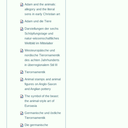
Adam and the animals:
allegory and the literal
sens in early Christian art
Adam und die Tiere
Darstellungen der sechs
Schöpfungstage und
natur-wissenschaftliches
Weltbild im Mittelalter
Westeuropäische und
nordische Tierornamentik
des achten Jahrhunderts
in überregionalem Stil III
Tierornamentik
Animal stamps and animal
figures on Anglo-Saxon
and Anglian pottery
The symbol of the beast:
the animal-style art of
Euroasia
Germanische und östliche
Tierornamentik
Die germanische