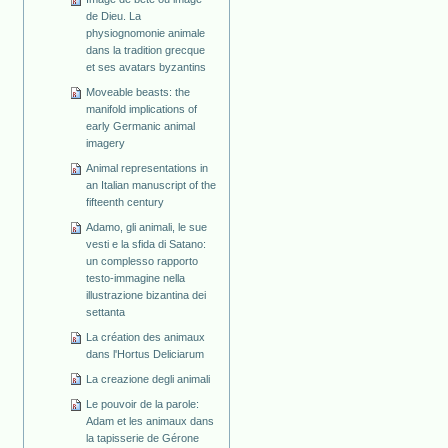
de Dieu. La
physiognomonie animale
dans la tradition grecque
et ses avatars byzantins
Moveable beasts: the
manifold implications of
early Germanic animal
imagery
Animal representations in
an Italian manuscript of the
fifteenth century
Adamo, gli animali, le sue
vesti e la sfida di Satano:
un complesso rapporto
testo-immagine nella
illustrazione bizantina dei
settanta
La création des animaux
dans l'Hortus Deliciarum
La creazione degli animali
Le pouvoir de la parole:
Adam et les animaux dans
la tapisserie de Gérone