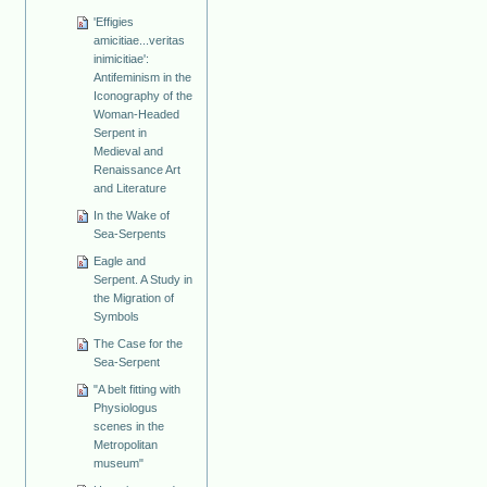
'Effigies
amicitiae...veritas
inimicitiae':
Antifeminism in the
Iconography of the
Woman-Headed
Serpent in
Medieval and
Renaissance Art
and Literature
In the Wake of
Sea-Serpents
Eagle and
Serpent. A Study in
the Migration of
Symbols
The Case for the
Sea-Serpent
"A belt fitting with
Physiologus
scenes in the
Metropolitan
museum"