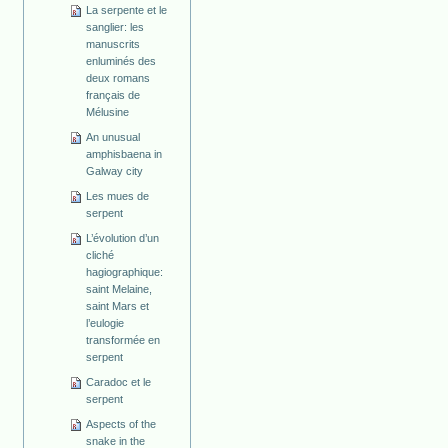
La serpente et le
sanglier: les
manuscrits
enluminés des
deux romans
français de
Mélusine
An unusual
amphisbaena in
Galway city
Les mues de
serpent
L’évolution d’un
cliché
hagiographique:
saint Melaine,
saint Mars et
l’eulogie
transformée en
serpent
Caradoc et le
serpent
Aspects of the
snake in the