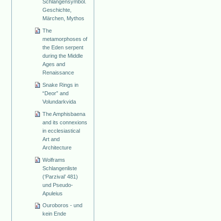
Schlangensymbol.
Geschichte,
Märchen, Mythos
The
metamorphoses of
the Eden serpent
during the Middle
Ages and
Renaissance
Snake Rings in
“Deor” and
Volundarkvida
The Amphisbaena
and its connexions
in ecclesiastical
Art and
Architecture
Wolframs
Schlangenliste
(‘Parzival’ 481)
und Pseudo-
Apuleius
Ouroboros - und
kein Ende