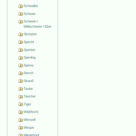
Schwalbe
Schwan
Schwein /
Wildschwein / Eber
Skorpion
Specht
Sperber
Sperling
Spinne
Storch
Strauß
Taube
Taucher
Tiger
Wal(fisch)
Werwolf
Wespe
Wiedehopf