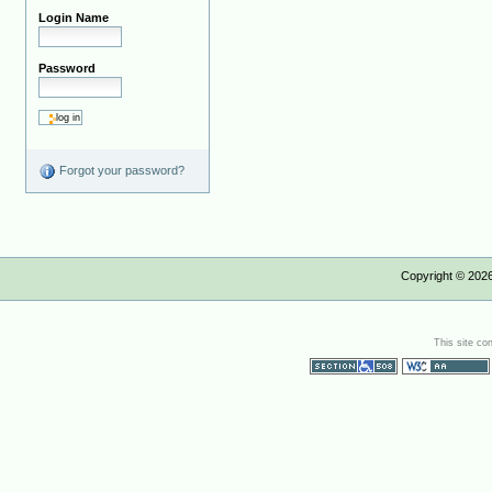
Login Name
Password
Forgot your password?
Copyright ©
202
This site co
Section 508
WCAG