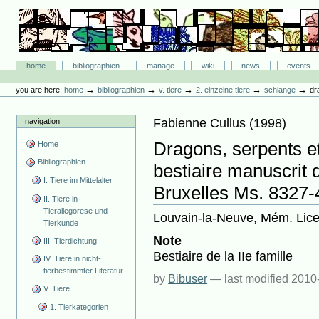
Skip
to
content.
|
Skip
Bibliographie-Portal
to
Sections
home
bibliographien
manage
wiki
news
events
navigation
Personal
tools
→
→
→
→
→
you are here:
home
bibliographien
v. tiere
2. einzelne tiere
schlange
dr
Fabienne Cullus
(
1998
)
navigation
Dragons, serpents et
Home
Bibliographien
bestiaire manuscrit 
I. Tiere im Mittelalter
Bruxelles Ms. 8327-
II. Tiere in
Tierallegorese und
Louvain-la-Neuve, Mém. Licen
Tierkunde
Note
III. Tierdichtung
Bestiaire de la IIe famille
IV. Tiere in nicht-
tierbestimmter Literatur
by
Bibuser
—
last modified
2010
V. Tiere
1. Tierkategorien