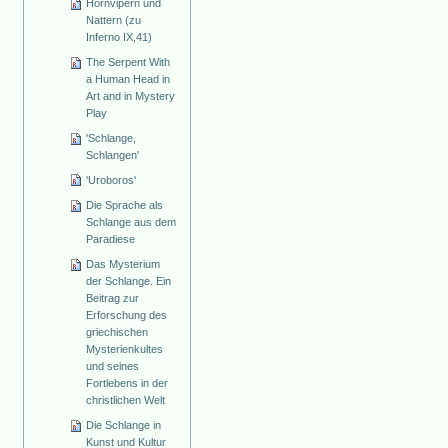
Hornvipern und
Nattern (zu
Inferno IX,41)
The Serpent With
a Human Head in
Art and in Mystery
Play
'Schlange,
Schlangen'
'Uroboros'
Die Sprache als
Schlange aus dem
Paradiese
Das Mysterium
der Schlange. Ein
Beitrag zur
Erforschung des
griechischen
Mysterienkultes
und seines
Fortlebens in der
christlichen Welt
Die Schlange in
Kunst und Kultur