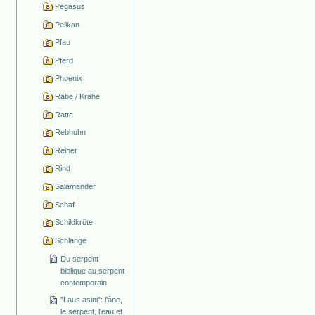
Pegasus
Pelikan
Pfau
Pferd
Phoenix
Rabe / Krähe
Ratte
Rebhuhn
Reiher
Rind
Salamander
Schaf
Schildkröte
Schlange
Du serpent
biblique au serpent
contemporain
"Laus asini": l'âne,
le serpent, l'eau et