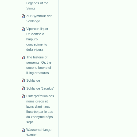
Legends of the
Saints
Zur Symbolik der
Schlange
Vipereus liquor.
Prudenzio e
l'impuro
concepimento
della vipera
The historie of
serpents. Or, the
second booke of
liuing creatures
Schlange
Schlange 'Jaculus'
L’interprétation des
noms grecs et
latins d’animaux
illustrée par le cas
du zoonyme sēps-
seps
Wasserschlange
'Natrix'