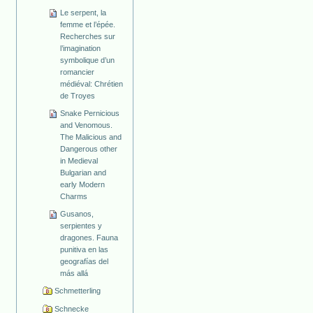
Le serpent, la
femme et l’épée.
Recherches sur
l’imagination
symbolique d’un
romancier
médiéval: Chrétien
de Troyes
Snake Pernicious
and Venomous.
The Malicious and
Dangerous other
in Medieval
Bulgarian and
early Modern
Charms
Gusanos,
serpientes y
dragones. Fauna
punitiva en las
geografías del
más allá
Schmetterling
Schnecke