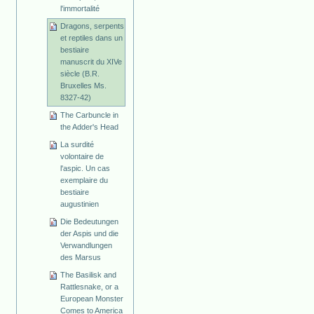
l'immortalité
Dragons, serpents
et reptiles dans un
bestiaire
manuscrit du XIVe
siècle (B.R.
Bruxelles Ms.
8327-42)
The Carbuncle in
the Adder's Head
La surdité
volontaire de
l'aspic. Un cas
exemplaire du
bestiaire
augustinien
Die Bedeutungen
der Aspis und die
Verwandlungen
des Marsus
The Basilisk and
Rattlesnake, or a
European Monster
Comes to America