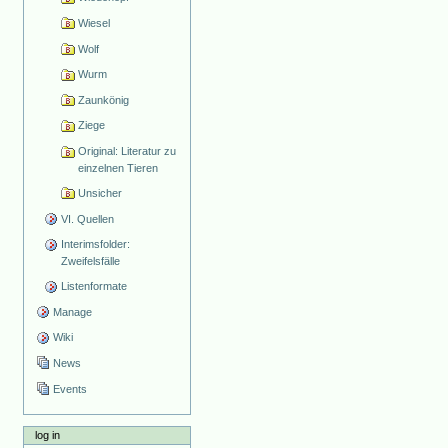
Wiesel
Wolf
Wurm
Zaunkönig
Ziege
Original: Literatur zu
einzelnen Tieren
Unsicher
VI. Quellen
Interimsfolder:
Zweifelsfälle
Listenformate
Manage
Wiki
News
Events
log in