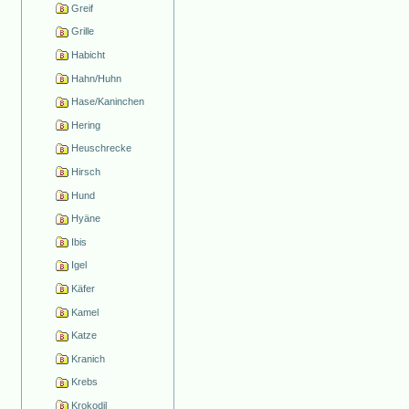
Greif
Grille
Habicht
Hahn/Huhn
Hase/Kaninchen
Hering
Heuschrecke
Hirsch
Hund
Hyäne
Ibis
Igel
Käfer
Kamel
Katze
Kranich
Krebs
Krokodil