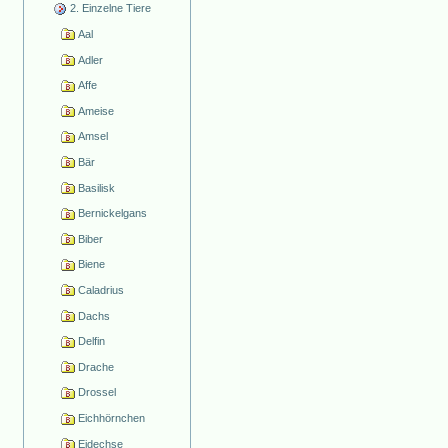
2. Einzelne Tiere
Aal
Adler
Affe
Ameise
Amsel
Bär
Basilisk
Bernickelgans
Biber
Biene
Caladrius
Dachs
Delfin
Drache
Drossel
Eichhörnchen
Eidechse