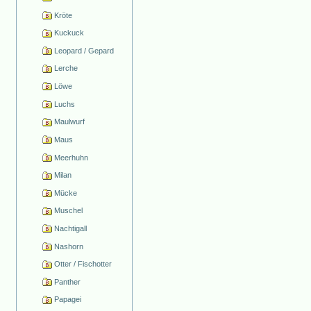
Kröte
Kuckuck
Leopard / Gepard
Lerche
Löwe
Luchs
Maulwurf
Maus
Meerhuhn
Milan
Mücke
Muschel
Nachtigall
Nashorn
Otter / Fischotter
Panther
Papagei