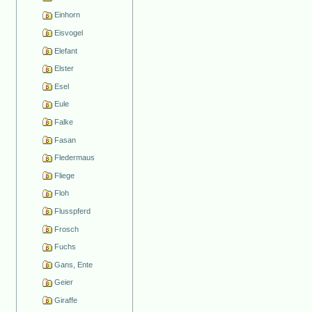
Einhorn
Eisvogel
Elefant
Elster
Esel
Eule
Falke
Fasan
Fledermaus
Fliege
Floh
Flusspferd
Frosch
Fuchs
Gans, Ente
Geier
Giraffe