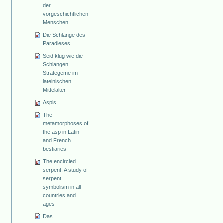
der
vorgeschichtlichen
Menschen
Die Schlange des
Paradieses
Seid klug wie die
Schlangen.
Strategeme im
lateinischen
Mittelalter
Aspis
The
metamorphoses of
the asp in Latin
and French
bestiaries
The encircled
serpent. A study of
serpent
symbolism in all
countries and
ages
Das