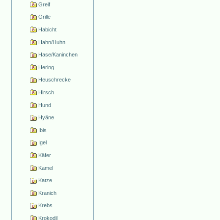
Greif
Grille
Habicht
Hahn/Huhn
Hase/Kaninchen
Hering
Heuschrecke
Hirsch
Hund
Hyäne
Ibis
Igel
Käfer
Kamel
Katze
Kranich
Krebs
Krokodil