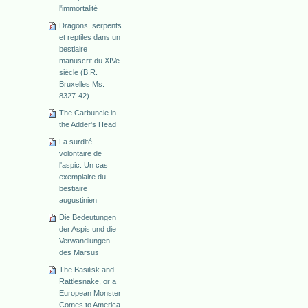
l'immortalité
Dragons, serpents
et reptiles dans un
bestiaire
manuscrit du XIVe
siècle (B.R.
Bruxelles Ms.
8327-42)
The Carbuncle in
the Adder's Head
La surdité
volontaire de
l'aspic. Un cas
exemplaire du
bestiaire
augustinien
Die Bedeutungen
der Aspis und die
Verwandlungen
des Marsus
The Basilisk and
Rattlesnake, or a
European Monster
Comes to America