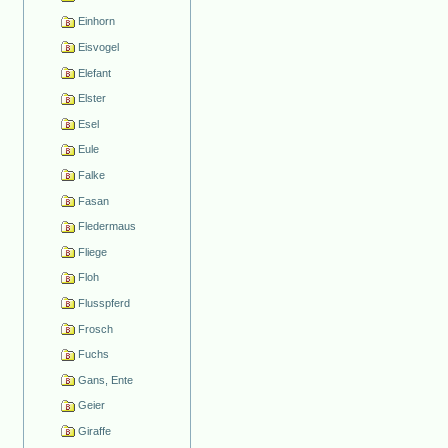
Einhorn
Eisvogel
Elefant
Elster
Esel
Eule
Falke
Fasan
Fledermaus
Fliege
Floh
Flusspferd
Frosch
Fuchs
Gans, Ente
Geier
Giraffe