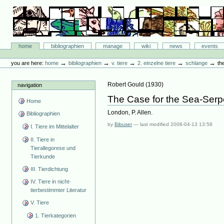
Skip
to
content.
|
Skip
Bibliographie-Portal
to
Sections
home
bibliographien
manage
wiki
news
events
navigation
Personal
tools
→
→
→
→
→
you are here:
home
bibliographien
v. tiere
2. einzelne tiere
schlange
th
Robert Gould
(
1930
)
navigation
The Case for the Sea-Serp
Home
London, P. Allen.
Bibliographien
by
Bibuser
—
last modified
2008-04-13 13:58
I. Tiere im Mittelalter
II. Tiere in
Tierallegorese und
Tierkunde
III. Tierdichtung
IV. Tiere in nicht-
tierbestimmter Literatur
V. Tiere
1. Tierkategorien