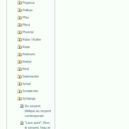
Pegasus
Pelikan
Pfau
Pferd
Phoenix
Rabe / Krähe
Ratte
Rebhuhn
Reiher
Rind
Salamander
Schaf
Schildkröte
Schlange
Du serpent
biblique au serpent
contemporain
"Laus asini": l'âne,
le serpent, l'eau et