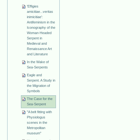
'Effigies
amicitiae...veritas
inimicitiae':
Antifeminism in the
Iconography of the
Woman-Headed
Serpent in
Medieval and
Renaissance Art
and Literature
In the Wake of
Sea-Serpents
Eagle and
Serpent. A Study in
the Migration of
Symbols
The Case for the
Sea-Serpent
"A belt fitting with
Physiologus
scenes in the
Metropolitan
museum"