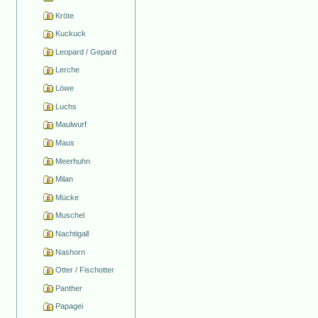
Kröte
Kuckuck
Leopard / Gepard
Lerche
Löwe
Luchs
Maulwurf
Maus
Meerhuhn
Milan
Mücke
Muschel
Nachtigall
Nashorn
Otter / Fischotter
Panther
Papagei