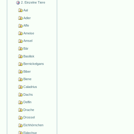
2. Einzelne Tiere
Aal
Adler
Affe
Ameise
Amsel
Bär
Basilisk
Bernickelgans
Biber
Biene
Caladrius
Dachs
Delfin
Drache
Drossel
Eichhörnchen
Eidechse