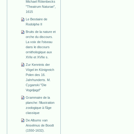
Michael Rötenbecks
"Theatrum Naturae",
1615
Le Bestiaire de
Rodolphe II
Bruits de la nature et
orche du discours.
La voix de l'oiseau
dans le discours
ornithologique aux
XVIe et XVIIe s.
Zur Kenntnis der
Vögel im Königreich
Polen des 16.
Jahrhunderts. M.
Cyganski "Die
Vogeljagd"
Grammaire de la
planche: l'illustration
zoologique à l'âge
classique
De Albums van
Anselmus de Boodt
(1550-1632).