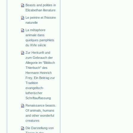
Beasts and polities in
Elizabethan literature
Le peintre et l'histoire
naturelle
La métaphore
animale dans
quelques pamphlets
du XVIe siècle
Zur Herkunft und
zum Gebrauch der
Allegorie im "Biblisch
Thierbuch" des
Hermann Heinrich
Frey. Ein Beitrag zur
Tradition
evangelisch-
lutherischer
Schriftauffassung
Renaissance beasts.
Of animals, humans
and other wonderful
creatures
Die Darstellung von