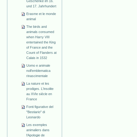
Geschenke im 16.
und 17. Jahrhundert
Erasme et le monde
animal
The birds and
animals consumed
when Harry VIII
entertained the King
of France and the
Count of Flanders at
Calais in 1532
Uomo e animale
noll'emblematica
rinascimentale
La nature et les
prodiges. L'insolite
au XVIe siècle en
France
Fonti figurative del
"Bestiario" di
Leonardo
Les exemples
animaliers dans
l'Apologie de