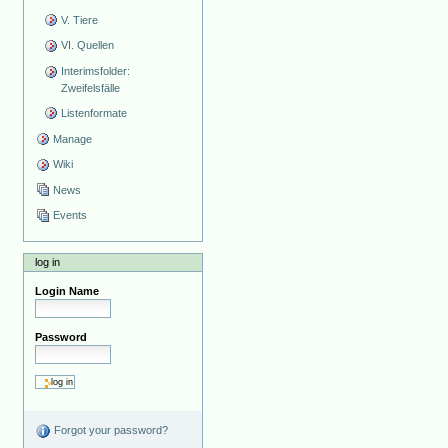
V. Tiere
VI. Quellen
Interimsfolder:
Zweifelsfälle
Listenformate
Manage
Wiki
News
Events
log in
Login Name
Password
Forgot your password?