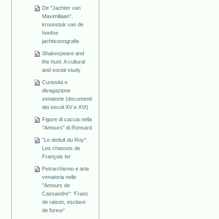
De "Jachter van
Maximiliaan",
kroonstuk van de
hoofse
jachticonografie
Shakespeare and
the hunt. A cultural
and social study
Curiosità e
divagazione
venatorie (documenti
dei secoli XV e XVI)
Figure di caccia nella
"Amours" di Ronsard
"Le deduit du Roy":
Les chasses de
François Ier
Petrarchismo e arte
venatoria nelle
"Amours de
Cassandre": 'Franc
de raison, esclave
de fureur'