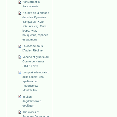
Bonivard et la
Fauconnerie
Histoire de la chasse
dans les Pyrénées
françaises (XVIe-
XXe siècles). Ours,
loups, lynx,
bouquetins, rapaces
et saumons
La chasse sous
l'Ancien Régime
Venerie et gruerie du
Comte de Namur
(1517-1792)
Lo sport aristocratico
della caccia: una
spalliera per
Federico da
Montefeltro
In alten
Jagdchroniken
geblättert
The works of
Jacques-Auguste de