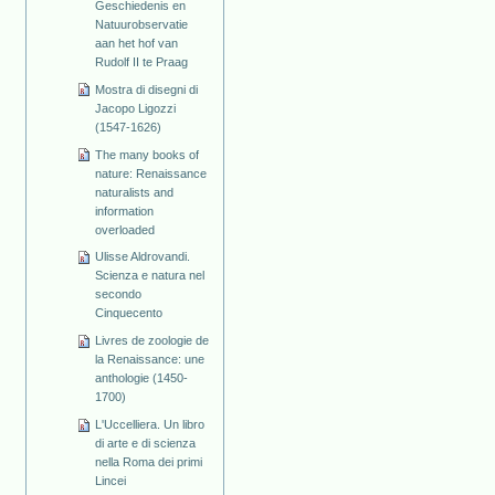
Geschiedenis en
Natuurobservatie
aan het hof van
Rudolf II te Praag
Mostra di disegni di
Jacopo Ligozzi
(1547-1626)
The many books of
nature: Renaissance
naturalists and
information
overloaded
Ulisse Aldrovandi.
Scienza e natura nel
secondo
Cinquecento
Livres de zoologie de
la Renaissance: une
anthologie (1450-
1700)
L'Uccelliera. Un libro
di arte e di scienza
nella Roma dei primi
Lincei