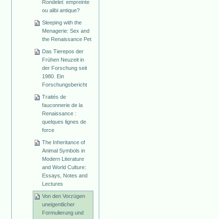
Rondelet: empreinte
ou alibi antique?
Sleeping with the
Menagerie: Sex and
the Renaissance Pet
Das Tierepos der
Frühen Neuzeit in
der Forschung seit
1980. Ein
Forschungsbericht
Traités de
fauconnerie de la
Renaissance :
quelques lignes de
force
The Inheritance of
Animal Symbols in
Modern Literature
and World Culture:
Essays, Notes and
Lectures
Von den Vorzügen
uneigentlicher
Formulierung und