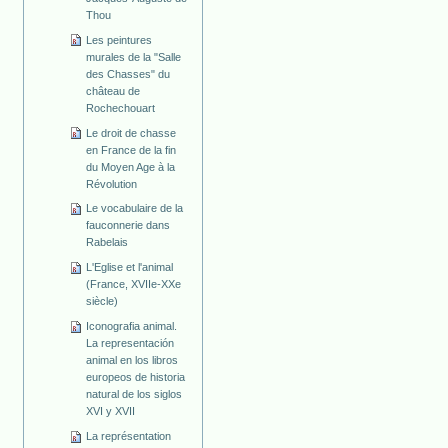
Thou
Les peintures
murales de la "Salle
des Chasses" du
château de
Rochechouart
Le droit de chasse
en France de la fin
du Moyen Age à la
Révolution
Le vocabulaire de la
fauconnerie dans
Rabelais
L'Eglise et l'animal
(France, XVIIe-XXe
siècle)
Iconografia animal.
La representación
animal en los libros
europeos de historia
natural de los siglos
XVI y XVII
La représentation