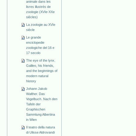
animale dans les
livres illustrés de
zoologie (XVIe-XXe
siècles)
La zoologie au XVIe
siècle
Le grande
enciclopedie
zoologiche del 16 e
17 secolo
The eye of the lynx.
Galileo, his friends,
and the beginnings of
modern natural
history
Johann Jakob
Walther. Das
Vogelbuch. Nach den
Tafeln der
Graphischen
Sammlung Albertina
in Wien
Il teatro della natura
di Ulisse Aldrovandi