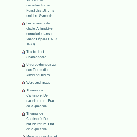
Tieren in der
niederländischen
Kunst des 16. Jh.s
und ihre Symbolik
Les animaux du
diable. Animalité et
sorcellerie dans le
Val de Lièpore (1570-
1630)
The birds of
Shakespeare
Untersuchungen zu
den Tierstudien
Albrecht Dürers
Word and image
Thomas de
Cantimpré. De
naturis rerum. Etat
de la question
Thomas de
Cantimpré. De
naturis rerum. Etat
de la question
More manuscripts of