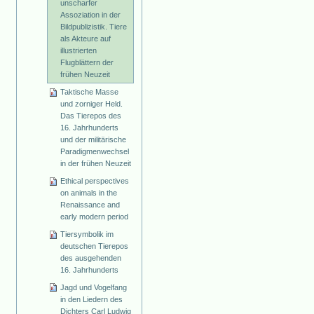
unscharfer
Assoziation in der
Bildpublizistik. Tiere
als Akteure auf
illustrierten
Flugblättern der
frühen Neuzeit
Taktische Masse
und zorniger Held.
Das Tierepos des
16. Jahrhunderts
und der militärische
Paradigmenwechsel
in der frühen Neuzeit
Ethical perspectives
on animals in the
Renaissance and
early modern period
Tiersymbolik im
deutschen Tierepos
des ausgehenden
16. Jahrhunderts
Jagd und Vogelfang
in den Liedern des
Dichters Carl Ludwig