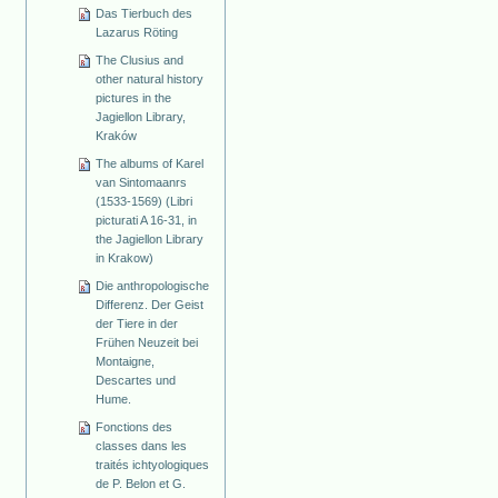
Das Tierbuch des
Lazarus Röting
The Clusius and
other natural history
pictures in the
Jagiellon Library,
Kraków
The albums of Karel
van Sintomaanrs
(1533-1569) (Libri
picturati A 16-31, in
the Jagiellon Library
in Krakow)
Die anthropologische
Differenz. Der Geist
der Tiere in der
Frühen Neuzeit bei
Montaigne,
Descartes und
Hume.
Fonctions des
classes dans les
traités ichtyologiques
de P. Belon et G.