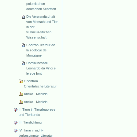
polemischen
deutschen Schriften
Die Verwandtschaft
von Mensch und Tier
in der
frühneuzeitlichen
Wissenschaft
Charron, lecteur de
la zoologie de
Montaigne
Uomini bestiali.
Leonardo da Vinci e
le sue fonti
Orientalia -
Orientalische Literatur
Antike - Medizin
Antike - Medizin
II. Tiere in Tierallegorese
und Tierkunde
III. Tierdichtung
IV. Tiere in nicht-
tierbestimmter Literatur