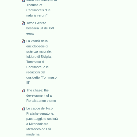
Thomas of
Cantimpré's "De
naturis rerum"
Twee Gentse
bestiaria uit de XVI
eeuw
La vitalità della
enciclopedie di
scienza naturale:
Isidoro di Siviglia,
Tommaso di
Cantimpré, e le
redazioni del
cosidetto "Tommaso
III"
The chase: the
development of a
Renaissance theme
Le cacce dei Pico.
Pratiche venatorie,
paessaggio e società
a Mirandola tra
Medioevo ed Età
moderna