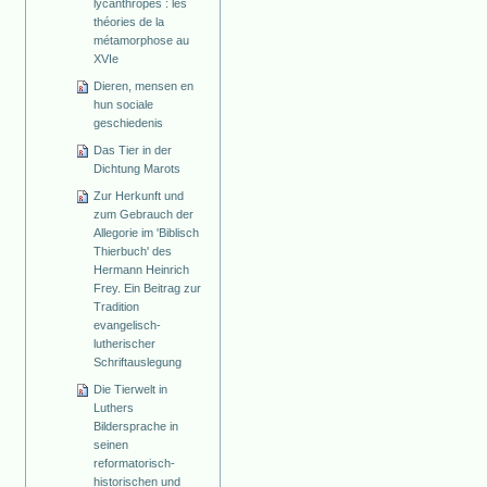
lycanthropes : les
théories de la
métamorphose au
XVIe
Dieren, mensen en
hun sociale
geschiedenis
Das Tier in der
Dichtung Marots
Zur Herkunft und
zum Gebrauch der
Allegorie im 'Biblisch
Thierbuch' des
Hermann Heinrich
Frey. Ein Beitrag zur
Tradition
evangelisch-
lutherischer
Schriftauslegung
Die Tierwelt in
Luthers
Bildersprache in
seinen
reformatorisch-
historischen und