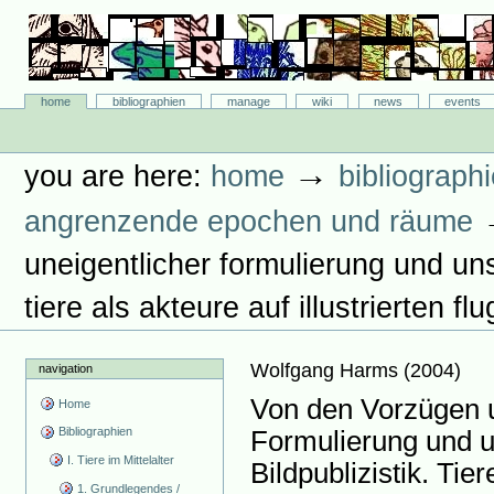
Skip
to
content.
|
Skip
Bibliographie-Portal
to
Sections
home
bibliographien
manage
wiki
news
events
navigation
Personal
tools
→
you are here:
home
bibliograph
angrenzende epochen und räume
uneigentlicher formulierung und unsc
tiere als akteure auf illustrierten f
Wolfgang Harms
(
2004
)
navigation
Von den Vorzügen u
Home
Bibliographien
Formulierung und u
I. Tiere im Mittelalter
Bildpublizistik. Tier
1. Grundlegendes /