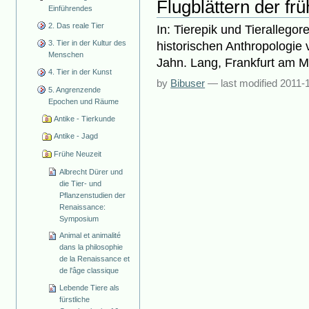
Flugblättern der fr
Einführendes
2. Das reale Tier
In: Tierepik und Tierallego
3. Tier in der Kultur des
historischen Anthropologie 
Menschen
Jahn. Lang, Frankfurt am Ma
4. Tier in der Kunst
by
Bibuser
—
last modified
2011-
5. Angrenzende
Epochen und Räume
Antike - Tierkunde
Antike - Jagd
Frühe Neuzeit
Albrecht Dürer und
die Tier- und
Pflanzenstudien der
Renaissance:
Symposium
Animal et animalité
dans la philosophie
de la Renaissance et
de l'âge classique
Lebende Tiere als
fürstliche