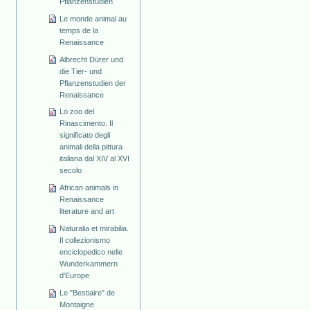
Pflanzenstudien
Le monde animal au
temps de la
Renaissance
Albrecht Dürer und
die Tier- und
Pflanzenstudien der
Renaissance
Lo zoo del
Rinascimento. Il
significato degli
animali della pittura
italiana dal XIV al XVI
secolo
African animals in
Renaissance
literature and art
Naturalia et mirabilia.
Il collezionismo
enciclopedico nelle
Wunderkammern
d'Europe
Le "Bestiaire" de
Montaigne