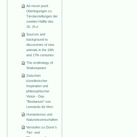
Ad vivum puxit.
Überlegungen zu
Tierdarstellungen der
zweiten Hälfte des
16. Jh.s
Sources and
background to
discoveries of new
animals in the 16th
and 17th centuries
The ornithology of
Shakespeare
Zwischen
künstlerischer
Inspiration und
philosophischer
Vision - Das
"Bestiarium" von
Leonardo da Vinci
Humanismus und
Naturwissenschaften
Vorstufen zu Dürer's
Tier- und