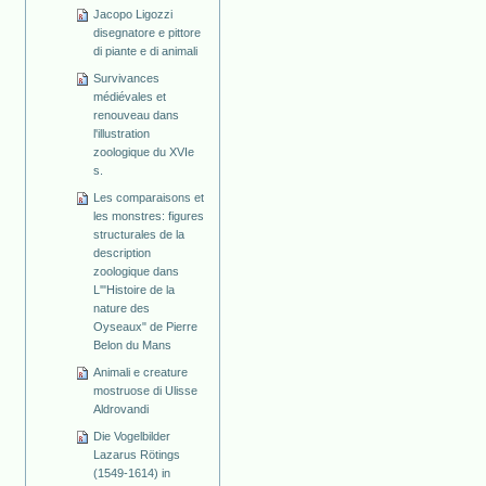
Jacopo Ligozzi
disegnatore e pittore
di piante e di animali
Survivances
médiévales et
renouveau dans
l'illustration
zoologique du XVIe
s.
Les comparaisons et
les monstres: figures
structurales de la
description
zoologique dans
L'"Histoire de la
nature des
Oyseaux" de Pierre
Belon du Mans
Animali e creature
mostruose di Ulisse
Aldrovandi
Die Vogelbilder
Lazarus Rötings
(1549-1614) in