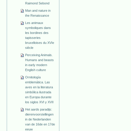
Raimond Sebond
Man and nature in
the Renaissance
Les animaux
symboliques dans
les bordines des
tapisseries
bruxelloises du XVIe
siècle
Perceiving Animals.
Humans and beasts
in early modern
English culture
Ornitología
emblemática. Las
aves en la literatura
simbólica ilustrada
en Europa durante
los siglos XVI y XVII
Het aards paradijs:
dierenvoorstellingen
in de Nederlanden
van de 16de en 17de
eeuw