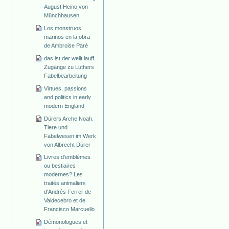
August Heino von
Münchhausen
Los monstruos
marinos en la obra
de Ambroise Paré
das ist der wellt lauff.
Zugänge zu Luthers
Fabelbearbeitung
Virtues, passions
and politics in early
modern England
Dürers Arche Noah.
Tiere und
Fabelwesen im Werk
von Albrecht Dürer
Livres d'emblèmes
ou bestiaires
modernes? Les
traités animaliers
d'Andrés Ferrer de
Valdecebro et de
Francisco Marcuello
Démonologues et