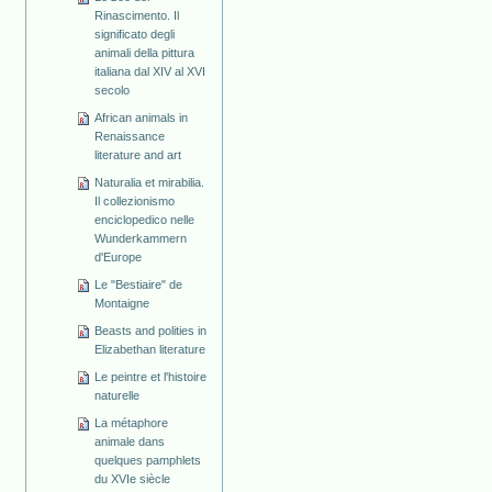
Rinascimento. Il
significato degli
animali della pittura
italiana dal XIV al XVI
secolo
African animals in
Renaissance
literature and art
Naturalia et mirabilia.
Il collezionismo
enciclopedico nelle
Wunderkammern
d'Europe
Le "Bestiaire" de
Montaigne
Beasts and polities in
Elizabethan literature
Le peintre et l'histoire
naturelle
La métaphore
animale dans
quelques pamphlets
du XVIe siècle