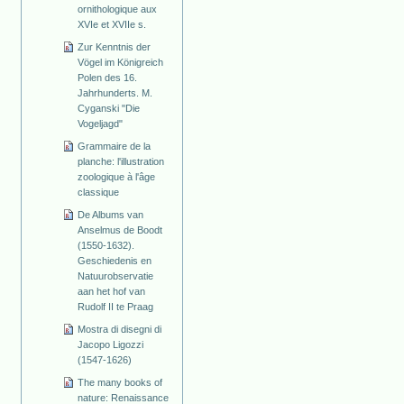
ornithologique aux
XVIe et XVIIe s.
Zur Kenntnis der
Vögel im Königreich
Polen des 16.
Jahrhunderts. M.
Cyganski "Die
Vogeljagd"
Grammaire de la
planche: l'illustration
zoologique à l'âge
classique
De Albums van
Anselmus de Boodt
(1550-1632).
Geschiedenis en
Natuurobservatie
aan het hof van
Rudolf II te Praag
Mostra di disegni di
Jacopo Ligozzi
(1547-1626)
The many books of
nature: Renaissance