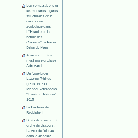
Les comparaisons et
les monstres: figures
structurales de la
description
zoologique dans
L'"Histoire de la
nature des
Oyseaux" de Pierre
Belon du Mans
Animali e creature
mostruose di Ulisse
Aldrovandi
Die Vogelbilder
Lazarus Rötings
(1549-1614) in
Michael Rötenbecks
"Theatrum Naturae",
1615
Le Bestiaire de
Rodolphe II
Bruits de la nature et
orche du discours.
La voix de l'oiseau
dans le discours