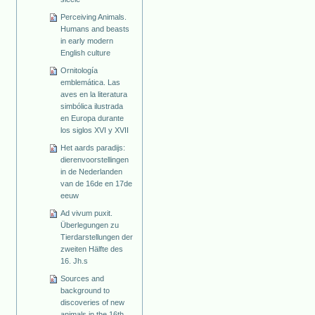
Perceiving Animals.
Humans and beasts
in early modern
English culture
Ornitología
emblemática. Las
aves en la literatura
simbólica ilustrada
en Europa durante
los siglos XVI y XVII
Het aards paradijs:
dierenvoorstellingen
in de Nederlanden
van de 16de en 17de
eeuw
Ad vivum puxit.
Überlegungen zu
Tierdarstellungen der
zweiten Hälfte des
16. Jh.s
Sources and
background to
discoveries of new
animals in the 16th