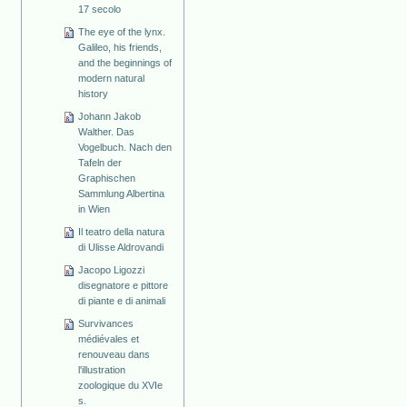
17 secolo
The eye of the lynx.
Galileo, his friends,
and the beginnings of
modern natural
history
Johann Jakob
Walther. Das
Vogelbuch. Nach den
Tafeln der
Graphischen
Sammlung Albertina
in Wien
Il teatro della natura
di Ulisse Aldrovandi
Jacopo Ligozzi
disegnatore e pittore
di piante e di animali
Survivances
médiévales et
renouveau dans
l'illustration
zoologique du XVIe
s.