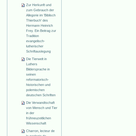
Zur Herkunft und
zum Gebrauch der
Allegorie im 'Biblisch
Thierbuch' des
Hermann Heinrich
Frey. Ein Beitrag zur
Tradition
evangelisch-
lutherischer
Schriftauslegung
Die Tierwelt in
Luthers
Bildersprache in
seinen
reformatorisch-
historischen und
polemischen
deutschen Schriften
Die Verwandtschaft
von Mensch und Tier
in der
frühneuzeitlichen
Wissenschaft
Charron, lecteur de