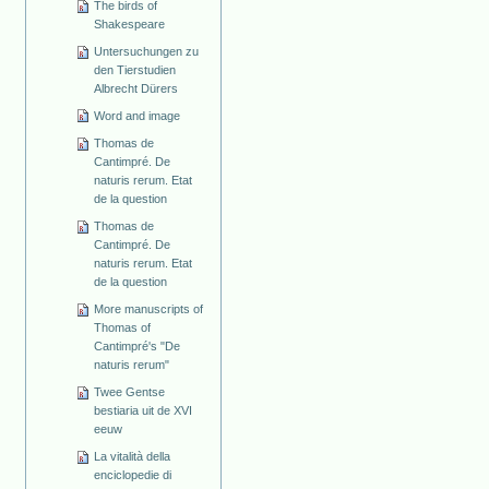
The birds of
Shakespeare
Untersuchungen zu
den Tierstudien
Albrecht Dürers
Word and image
Thomas de
Cantimpré. De
naturis rerum. Etat
de la question
Thomas de
Cantimpré. De
naturis rerum. Etat
de la question
More manuscripts of
Thomas of
Cantimpré's "De
naturis rerum"
Twee Gentse
bestiaria uit de XVI
eeuw
La vitalità della
enciclopedie di