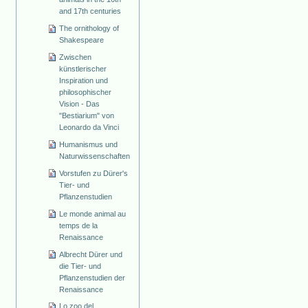
and 17th centuries
The ornithology of
Shakespeare
Zwischen
künstlerischer
Inspiration und
philosophischer
Vision - Das
"Bestiarium" von
Leonardo da Vinci
Humanismus und
Naturwissenschaften
Vorstufen zu Dürer's
Tier- und
Pflanzenstudien
Le monde animal au
temps de la
Renaissance
Albrecht Dürer und
die Tier- und
Pflanzenstudien der
Renaissance
Lo zoo del