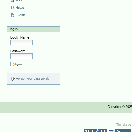
Wiki
News
Events
log in
Login Name
Password
Forgot your password?
Copyright ©
202
This site co