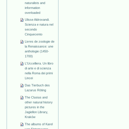
naturalists and
information
overloaded
Ulisse Aldrovandi.
Scienza e natura nel
secondo
Cinquecento
Livres de zoologie de
la Renaissance: une
anthologie (1450-
1700)
L'Uccelliera. Un libro
di arte e di scienza
nella Roma dei primi
Lincei
Das Tierbuch des
Lazarus Röting
The Clusius and
other natural history
pictures in the
Jagiellon Library,
Kraków
The albums of Karel