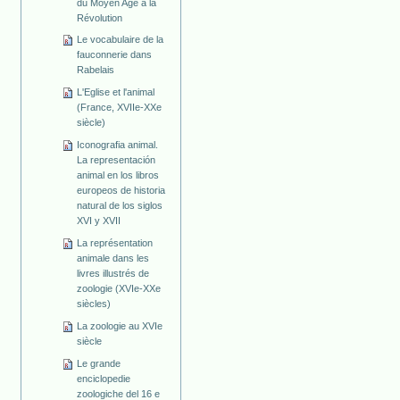
du Moyen Age à la
Révolution
Le vocabulaire de la
fauconnerie dans
Rabelais
L'Eglise et l'animal
(France, XVIIe-XXe
siècle)
Iconografia animal.
La representación
animal en los libros
europeos de historia
natural de los siglos
XVI y XVII
La représentation
animale dans les
livres illustrés de
zoologie (XVIe-XXe
siècles)
La zoologie au XVIe
siècle
Le grande
enciclopedie
zoologiche del 16 e