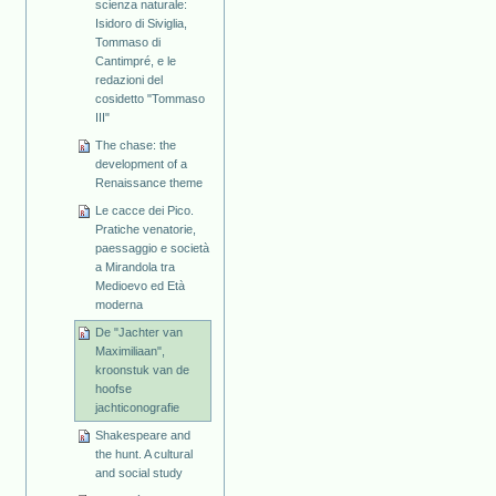
scienza naturale:
Isidoro di Siviglia,
Tommaso di
Cantimpré, e le
redazioni del
cosidetto "Tommaso
III"
The chase: the
development of a
Renaissance theme
Le cacce dei Pico.
Pratiche venatorie,
paessaggio e società
a Mirandola tra
Medioevo ed Età
moderna
De "Jachter van
Maximiliaan",
kroonstuk van de
hoofse
jachticonografie
Shakespeare and
the hunt. A cultural
and social study