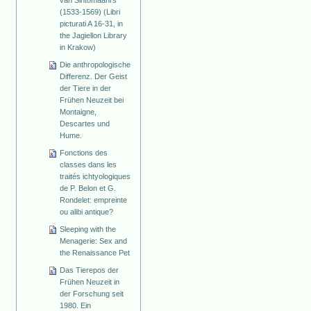
van Sintomaanrs
(1533-1569) (Libri
picturati A 16-31, in
the Jagiellon Library
in Krakow)
Die anthropologische
Differenz. Der Geist
der Tiere in der
Frühen Neuzeit bei
Montaigne,
Descartes und
Hume.
Fonctions des
classes dans les
traités ichtyologiques
de P. Belon et G.
Rondelet: empreinte
ou alibi antique?
Sleeping with the
Menagerie: Sex and
the Renaissance Pet
Das Tierepos der
Frühen Neuzeit in
der Forschung seit
1980. Ein