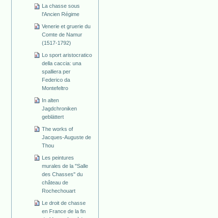
La chasse sous
l'Ancien Régime
Venerie et gruerie du
Comte de Namur
(1517-1792)
Lo sport aristocratico
della caccia: una
spalliera per
Federico da
Montefeltro
In alten
Jagdchroniken
geblättert
The works of
Jacques-Auguste de
Thou
Les peintures
murales de la "Salle
des Chasses" du
château de
Rochechouart
Le droit de chasse
en France de la fin