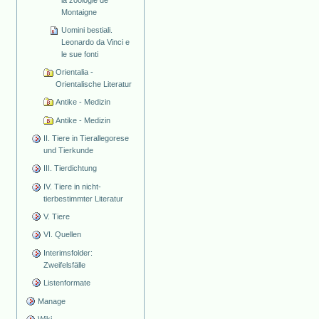
la zoologie de
Montaigne
Uomini bestiali.
Leonardo da Vinci e
le sue fonti
Orientalia -
Orientalische Literatur
Antike - Medizin
Antike - Medizin
II. Tiere in Tierallegorese
und Tierkunde
III. Tierdichtung
IV. Tiere in nicht-
tierbestimmter Literatur
V. Tiere
VI. Quellen
Interimsfolder:
Zweifelsfälle
Listenformate
Manage