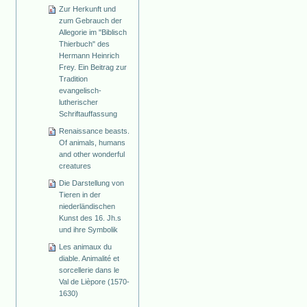
Zur Herkunft und
zum Gebrauch der
Allegorie im "Biblisch
Thierbuch" des
Hermann Heinrich
Frey. Ein Beitrag zur
Tradition
evangelisch-
lutherischer
Schriftauffassung
Renaissance beasts.
Of animals, humans
and other wonderful
creatures
Die Darstellung von
Tieren in der
niederländischen
Kunst des 16. Jh.s
und ihre Symbolik
Les animaux du
diable. Animalité et
sorcellerie dans le
Val de Lièpore (1570-
1630)