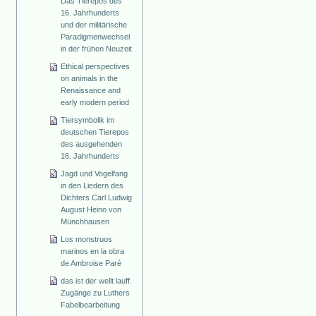
Das Tierepos des
16. Jahrhunderts
und der militärische
Paradigmenwechsel
in der frühen Neuzeit
Ethical perspectives
on animals in the
Renaissance and
early modern period
Tiersymbolik im
deutschen Tierepos
des ausgehenden
16. Jahrhunderts
Jagd und Vogelfang
in den Liedern des
Dichters Carl Ludwig
August Heino von
Münchhausen
Los monstruos
marinos en la obra
de Ambroise Paré
das ist der wellt lauff.
Zugänge zu Luthers
Fabelbearbeitung