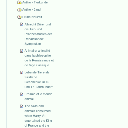
Antike - Tierkunde
Antike - Jagd
Frühe Neuzeit
Albrecht Dürer und
die Tier- und
Pflanzenstudien der
Renaissance:
Symposium
Animal et animalité
dans la philosophie
de la Renaissance et
de l'âge classique
Lebende Tiere als
fürstliche
Geschenke im 16.
und 17. Jahrhundert
Erasme et le monde
animal
The birds and
animals consumed
when Harry VIII
entertained the King
of France and the