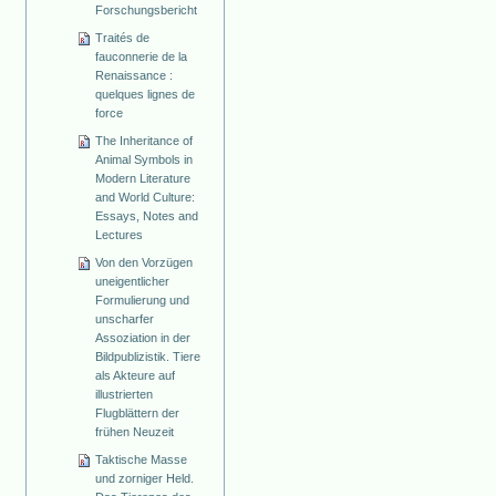
Forschungsbericht
Traités de
fauconnerie de la
Renaissance :
quelques lignes de
force
The Inheritance of
Animal Symbols in
Modern Literature
and World Culture:
Essays, Notes and
Lectures
Von den Vorzügen
uneigentlicher
Formulierung und
unscharfer
Assoziation in der
Bildpublizistik. Tiere
als Akteure auf
illustrierten
Flugblättern der
frühen Neuzeit
Taktische Masse
und zorniger Held.