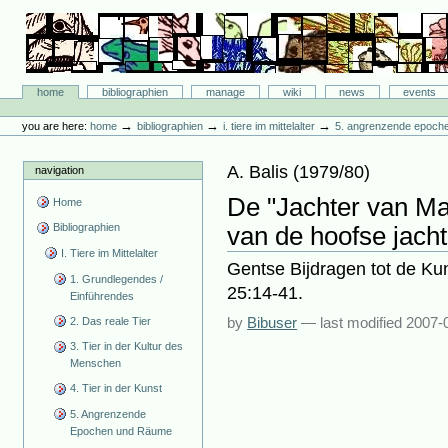
Skip
to
content.
|
Skip
Bibliographie-Portal
to
Sections
home
bibliographien
manage
wiki
news
events
navigation
Personal
tools
→
→
→
you are here:
home
bibliographien
i. tiere im mittelalter
5. angrenzende epoch
A. Balis
(
1979/80
)
navigation
De "Jachter van Ma
Home
Bibliographien
van de hoofse jacht
I. Tiere im Mittelalter
Gentse Bijdragen tot de Ku
1. Grundlegendes /
25:14-41.
Einführendes
by
Bibuser
—
last modified
2007-
2. Das reale Tier
3. Tier in der Kultur des
Menschen
4. Tier in der Kunst
5. Angrenzende
Epochen und Räume