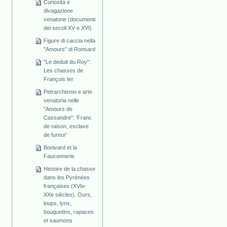
Curiosità e
divagazione
venatorie (documenti
dei secoli XV e XVI)
Figure di caccia nella
"Amours" di Ronsard
"Le deduit du Roy":
Les chasses de
François Ier
Petrarchismo e arte
venatoria nelle
"Amours de
Cassandre": 'Franc
de raison, esclave
de fureur'
Bonivard et la
Fauconnerie
Histoire de la chasse
dans les Pyrénées
françaises (XVIe-
XXe siècles). Ours,
loups, lynx,
bouquetins, rapaces
et saumons