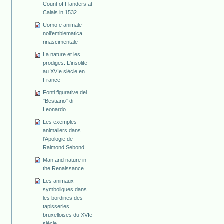
Count of Flanders at
Calais in 1532
Uomo e animale
noll'emblematica
rinascimentale
La nature et les
prodiges. L'insolite
au XVIe siècle en
France
Fonti figurative del
"Bestiario" di
Leonardo
Les exemples
animaliers dans
l'Apologie de
Raimond Sebond
Man and nature in
the Renaissance
Les animaux
symboliques dans
les bordines des
tapisseries
bruxelloises du XVIe
siècle