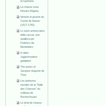
et saumons
La chasse sous
l'Ancien Régime
Venerie et gruerie du
Comte de Namur
(1517-1792)
Lo sport aristocratico
della caccia: una
spalliera per
Federico da
Montefeltro
In alten
Jagdchroniken
geblättert
The works of
Jacques-Auguste de
Thou
Les peintures
murales de la "Salle
des Chasses" du
château de
Rochechouart
Le droit de chasse