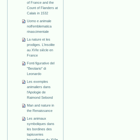
of France and the
Count of Flanders at
Calais in 1532
Uomo e animale
noll'emblematica
rinascimentale
La nature et les
prodiges. L'insolite
au XVIe siècle en
France
Fonti figurative del
"Bestiario" di
Leonardo
Les exemples
animaliers dans
l'Apologie de
Raimond Sebond
Man and nature in
the Renaissance
Les animaux
symboliques dans
les bordines des
tapisseries
bruxelloises du XVIe