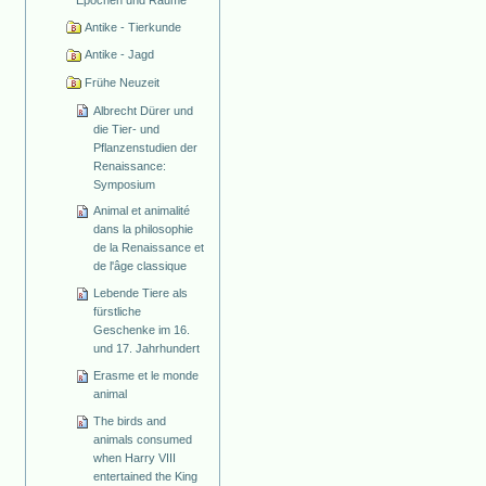
Antike - Tierkunde
Antike - Jagd
Frühe Neuzeit
Albrecht Dürer und
die Tier- und
Pflanzenstudien der
Renaissance:
Symposium
Animal et animalité
dans la philosophie
de la Renaissance et
de l'âge classique
Lebende Tiere als
fürstliche
Geschenke im 16.
und 17. Jahrhundert
Erasme et le monde
animal
The birds and
animals consumed
when Harry VIII
entertained the King