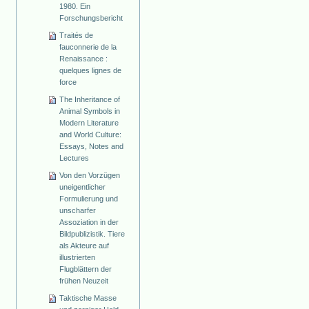
1980. Ein
Forschungsbericht
Traités de
fauconnerie de la
Renaissance :
quelques lignes de
force
The Inheritance of
Animal Symbols in
Modern Literature
and World Culture:
Essays, Notes and
Lectures
Von den Vorzügen
uneigentlicher
Formulierung und
unscharfer
Assoziation in der
Bildpublizistik. Tiere
als Akteure auf
illustrierten
Flugblättern der
frühen Neuzeit
Taktische Masse