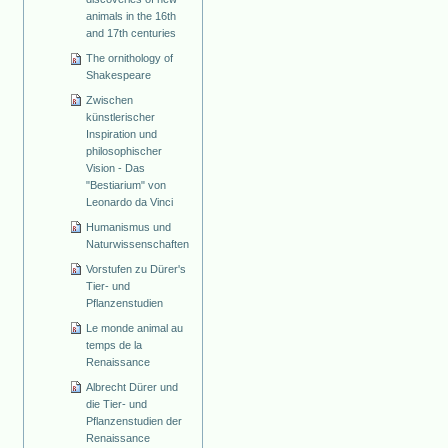
animals in the 16th
and 17th centuries
The ornithology of
Shakespeare
Zwischen
künstlerischer
Inspiration und
philosophischer
Vision - Das
"Bestiarium" von
Leonardo da Vinci
Humanismus und
Naturwissenschaften
Vorstufen zu Dürer's
Tier- und
Pflanzenstudien
Le monde animal au
temps de la
Renaissance
Albrecht Dürer und
die Tier- und
Pflanzenstudien der
Renaissance