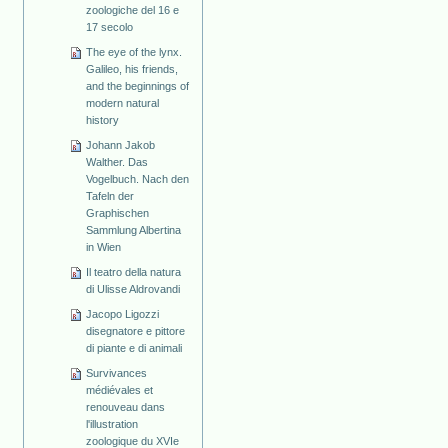
zoologiche del 16 e
17 secolo
The eye of the lynx.
Galileo, his friends,
and the beginnings of
modern natural
history
Johann Jakob
Walther. Das
Vogelbuch. Nach den
Tafeln der
Graphischen
Sammlung Albertina
in Wien
Il teatro della natura
di Ulisse Aldrovandi
Jacopo Ligozzi
disegnatore e pittore
di piante e di animali
Survivances
médiévales et
renouveau dans
l'illustration
zoologique du XVIe