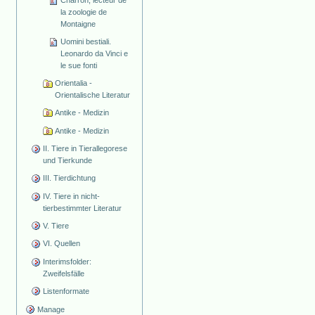
Charron, lecteur de
la zoologie de
Montaigne
Uomini bestiali.
Leonardo da Vinci e
le sue fonti
Orientalia -
Orientalische Literatur
Antike - Medizin
Antike - Medizin
II. Tiere in Tierallegorese
und Tierkunde
III. Tierdichtung
IV. Tiere in nicht-
tierbestimmter Literatur
V. Tiere
VI. Quellen
Interimsfolder:
Zweifelsfälle
Listenformate
Manage