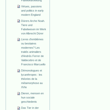
Fabelbearbeitung
Virtues, passions
and politics in early
modern England
Dürers Arche Noah.
Tiere und
Fabelwesen im Werk
von Albrecht Dürer
Livres d'emblèmes
ou bestiaires
modernes? Les
traités animaliers
d'Andrés Ferrer de
Valdecebro et de
Francisco Marcuello
Démonologues et
lycanthropes : les
théories de la
métamorphose au
XVIe
Dieren, mensen en
hun sociale
geschiedenis
Das Tier in der