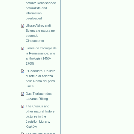
nature: Renaissance
naturalists and
information
overloaded
Ulisse Aldrovandi.
Scienza e natura nel
secondo
Cinquecento
Livres de zoologie de
la Renaissance: une
anthologie (1450-
1700)
L'Uccelliera. Un libro
di arte e di scienza
nella Roma dei primi
Lincei
Das Tierbuch des
Lazarus Röting
The Clusius and
other natural history
pictures in the
Jagiellon Library,
Kraków