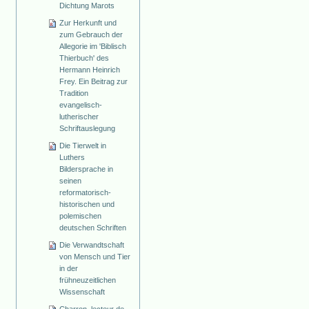
Dichtung Marots
Zur Herkunft und
zum Gebrauch der
Allegorie im 'Biblisch
Thierbuch' des
Hermann Heinrich
Frey. Ein Beitrag zur
Tradition
evangelisch-
lutherischer
Schriftauslegung
Die Tierwelt in
Luthers
Bildersprache in
seinen
reformatorisch-
historischen und
polemischen
deutschen Schriften
Die Verwandtschaft
von Mensch und Tier
in der
frühneuzeitlichen
Wissenschaft