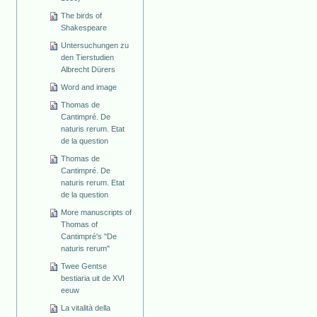
The birds of
Shakespeare
Untersuchungen zu
den Tierstudien
Albrecht Dürers
Word and image
Thomas de
Cantimpré. De
naturis rerum. Etat
de la question
Thomas de
Cantimpré. De
naturis rerum. Etat
de la question
More manuscripts of
Thomas of
Cantimpré's "De
naturis rerum"
Twee Gentse
bestiaria uit de XVI
eeuw
La vitalità della