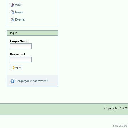
Wiki
News
Events
log in
Login Name
Password
Forgot your password?
Copyright ©
202
This site co