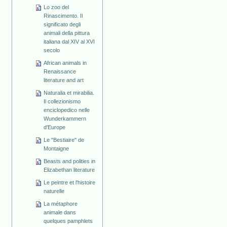
Lo zoo del
Rinascimento. Il
significato degli
animali della pittura
italiana dal XIV al XVI
secolo
African animals in
Renaissance
literature and art
Naturalia et mirabilia.
Il collezionismo
enciclopedico nelle
Wunderkammern
d'Europe
Le "Bestiaire" de
Montaigne
Beasts and polities in
Elizabethan literature
Le peintre et l'histoire
naturelle
La métaphore
animale dans
quelques pamphlets