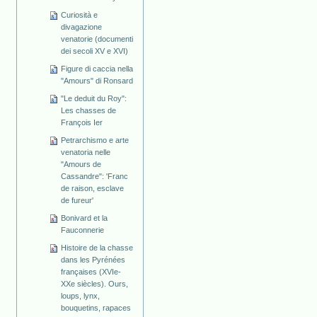
Curiosità e
divagazione
venatorie (documenti
dei secoli XV e XVI)
Figure di caccia nella
"Amours" di Ronsard
"Le deduit du Roy":
Les chasses de
François Ier
Petrarchismo e arte
venatoria nelle
"Amours de
Cassandre": 'Franc
de raison, esclave
de fureur'
Bonivard et la
Fauconnerie
Histoire de la chasse
dans les Pyrénées
françaises (XVIe-
XXe siècles). Ours,
loups, lynx,
bouquetins, rapaces