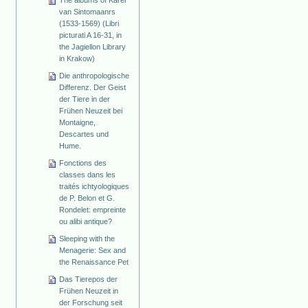
The albums of Karel
van Sintomaanrs
(1533-1569) (Libri
picturati A 16-31, in
the Jagiellon Library
in Krakow)
Die anthropologische
Differenz. Der Geist
der Tiere in der
Frühen Neuzeit bei
Montaigne,
Descartes und
Hume.
Fonctions des
classes dans les
traités ichtyologiques
de P. Belon et G.
Rondelet: empreinte
ou alibi antique?
Sleeping with the
Menagerie: Sex and
the Renaissance Pet
Das Tierepos der
Frühen Neuzeit in
der Forschung seit