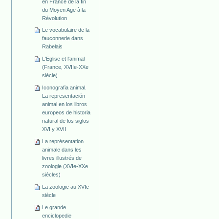
en France de la fin
du Moyen Age à la
Révolution
Le vocabulaire de la
fauconnerie dans
Rabelais
L'Eglise et l'animal
(France, XVIIe-XXe
siècle)
Iconografia animal.
La representación
animal en los libros
europeos de historia
natural de los siglos
XVI y XVII
La représentation
animale dans les
livres illustrés de
zoologie (XVIe-XXe
siècles)
La zoologie au XVIe
siècle
Le grande
enciclopedie