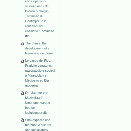
enciclopedie di
scienza naturale:
Isidoro di Siviglia,
Tommaso di
Cantimpré, e le
redazioni del
cosidetto "Tommaso
III"
The chase: the
development of a
Renaissance theme
Le cacce dei Pico.
Pratiche venatorie,
paessaggio e società
a Mirandola tra
Medioevo ed Età
moderna
De "Jachter van
Maximiliaan",
kroonstuk van de
hoofse
jachticonografie
Shakespeare and
the hunt. A cultural
and social study