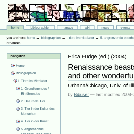
Skip
to
content.
|
Skip
Bibliographie-Portal
to
Sections
home
bibliographien
manage
wiki
news
events
navigation
Personal
tools
→
→
→
you are here:
home
bibliographien
i. tiere im mittelalter
5. angrenzende epoch
creatures
Erica Fudge
(ed.)
(
2004
)
navigation
Renaissance beast
Home
Bibliographien
and other wonderfu
I. Tiere im Mittelalter
Urbana/Chicago, Univ. of Ill
1. Grundlegendes /
Einführendes
by
Bibuser
—
last modified
2009-
2. Das reale Tier
3. Tier in der Kultur des
Menschen
4. Tier in der Kunst
5. Angrenzende
Epochen und Räume