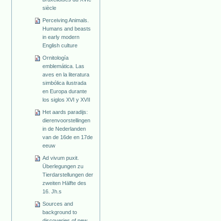
siècle
Perceiving Animals.
Humans and beasts
in early modern
English culture
Ornitología
emblemática. Las
aves en la literatura
simbólica ilustrada
en Europa durante
los siglos XVI y XVII
Het aards paradijs:
dierenvoorstellingen
in de Nederlanden
van de 16de en 17de
eeuw
Ad vivum puxit.
Überlegungen zu
Tierdarstellungen der
zweiten Hälfte des
16. Jh.s
Sources and
background to
discoveries of new