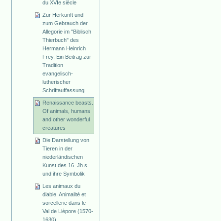
du XVIe siècle
Zur Herkunft und
zum Gebrauch der
Allegorie im "Biblisch
Thierbuch" des
Hermann Heinrich
Frey. Ein Beitrag zur
Tradition
evangelisch-
lutherischer
Schriftauffassung
Renaissance beasts.
Of animals, humans
and other wonderful
creatures
Die Darstellung von
Tieren in der
niederländischen
Kunst des 16. Jh.s
und ihre Symbolik
Les animaux du
diable. Animalité et
sorcellerie dans le
Val de Lièpore (1570-
1630)