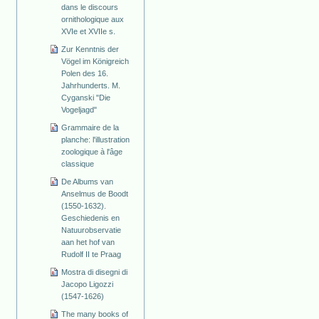
dans le discours
ornithologique aux
XVIe et XVIIe s.
Zur Kenntnis der
Vögel im Königreich
Polen des 16.
Jahrhunderts. M.
Cyganski "Die
Vogeljagd"
Grammaire de la
planche: l'illustration
zoologique à l'âge
classique
De Albums van
Anselmus de Boodt
(1550-1632).
Geschiedenis en
Natuurobservatie
aan het hof van
Rudolf II te Praag
Mostra di disegni di
Jacopo Ligozzi
(1547-1626)
The many books of