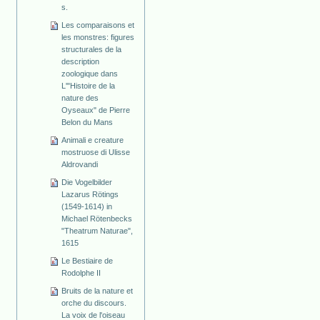
s.
Les comparaisons et
les monstres: figures
structurales de la
description
zoologique dans
L'"Histoire de la
nature des
Oyseaux" de Pierre
Belon du Mans
Animali e creature
mostruose di Ulisse
Aldrovandi
Die Vogelbilder
Lazarus Rötings
(1549-1614) in
Michael Rötenbecks
"Theatrum Naturae",
1615
Le Bestiaire de
Rodolphe II
Bruits de la nature et
orche du discours.
La voix de l'oiseau