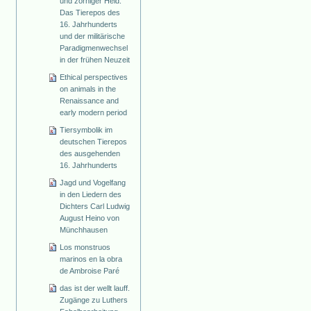
und zorniger Held.
Das Tierepos des
16. Jahrhunderts
und der militärische
Paradigmenwechsel
in der frühen Neuzeit
Ethical perspectives
on animals in the
Renaissance and
early modern period
Tiersymbolik im
deutschen Tierepos
des ausgehenden
16. Jahrhunderts
Jagd und Vogelfang
in den Liedern des
Dichters Carl Ludwig
August Heino von
Münchhausen
Los monstruos
marinos en la obra
de Ambroise Paré
das ist der wellt lauff.
Zugänge zu Luthers