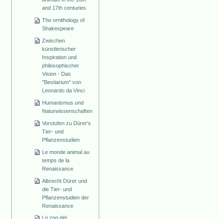
and 17th centuries
The ornithology of
Shakespeare
Zwischen
künstlerischer
Inspiration und
philosophischer
Vision - Das
"Bestiarium" von
Leonardo da Vinci
Humanismus und
Naturwissenschaften
Vorstufen zu Dürer's
Tier- und
Pflanzenstudien
Le monde animal au
temps de la
Renaissance
Albrecht Dürer und
die Tier- und
Pflanzenstudien der
Renaissance
Lo zoo del