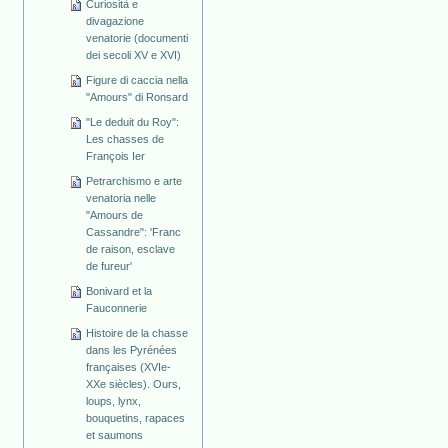
Curiosità e
divagazione
venatorie (documenti
dei secoli XV e XVI)
Figure di caccia nella
"Amours" di Ronsard
"Le deduit du Roy":
Les chasses de
François Ier
Petrarchismo e arte
venatoria nelle
"Amours de
Cassandre": 'Franc
de raison, esclave
de fureur'
Bonivard et la
Fauconnerie
Histoire de la chasse
dans les Pyrénées
françaises (XVIe-
XXe siècles). Ours,
loups, lynx,
bouquetins, rapaces
et saumons