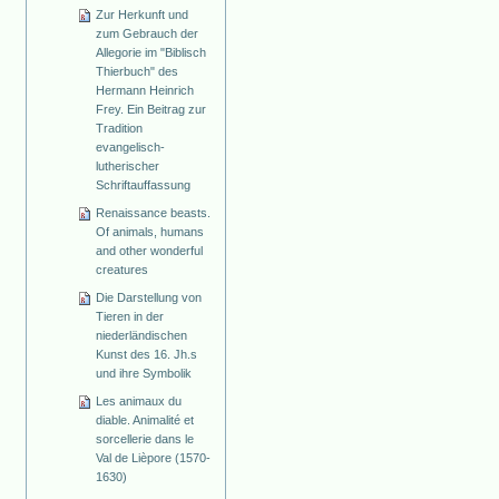
Zur Herkunft und
zum Gebrauch der
Allegorie im "Biblisch
Thierbuch" des
Hermann Heinrich
Frey. Ein Beitrag zur
Tradition
evangelisch-
lutherischer
Schriftauffassung
Renaissance beasts.
Of animals, humans
and other wonderful
creatures
Die Darstellung von
Tieren in der
niederländischen
Kunst des 16. Jh.s
und ihre Symbolik
Les animaux du
diable. Animalité et
sorcellerie dans le
Val de Lièpore (1570-
1630)