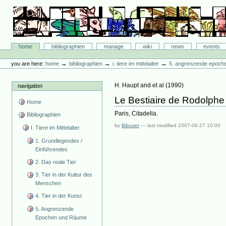
Skip
to
content.
|
Skip
Bibliographie-Portal
to
Sections
home
bibliographien
manage
wiki
news
events
navigation
Personal
tools
→
→
→
you are here:
home
bibliographien
i. tiere im mittelalter
5. angrenzende epoch
H. Haupt and et al
(
1990
)
navigation
Le Bestiaire de Rodolphe 
Home
Paris, Citadella.
Bibliographien
by
Bibuser
—
last modified
2007-06-27 10:00
I. Tiere im Mittelalter
1. Grundlegendes /
Einführendes
2. Das reale Tier
3. Tier in der Kultur des
Menschen
4. Tier in der Kunst
5. Angrenzende
Epochen und Räume