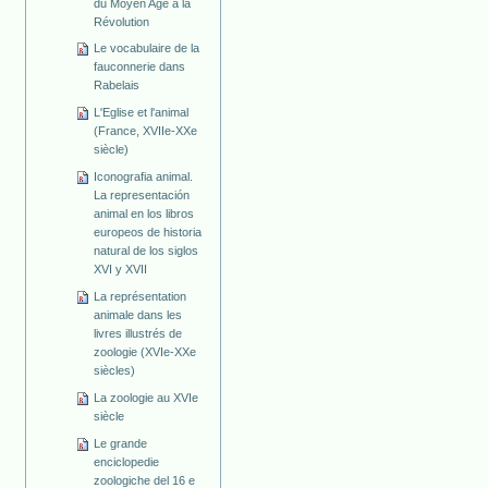
du Moyen Age à la
Révolution
Le vocabulaire de la
fauconnerie dans
Rabelais
L'Eglise et l'animal
(France, XVIIe-XXe
siècle)
Iconografia animal.
La representación
animal en los libros
europeos de historia
natural de los siglos
XVI y XVII
La représentation
animale dans les
livres illustrés de
zoologie (XVIe-XXe
siècles)
La zoologie au XVIe
siècle
Le grande
enciclopedie
zoologiche del 16 e