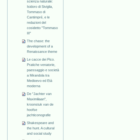
scienza naturale:
Isidoro di Siviglia,
Tommaso di
Cantimpré, e le
redazioni del
cosidetto "Tommaso
III"
The chase: the
development of a
Renaissance theme
Le cacce dei Pico.
Pratiche venatorie,
paessaggio e società
a Mirandola tra
Medioevo ed Età
moderna
De "Jachter van
Maximiliaan",
kroonstuk van de
hoofse
jachticonografie
Shakespeare and
the hunt. A cultural
and social study