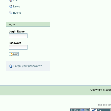
Wiki
News
Events
log in
Login Name
Password
Forgot your password?
Copyright ©
202
This site co