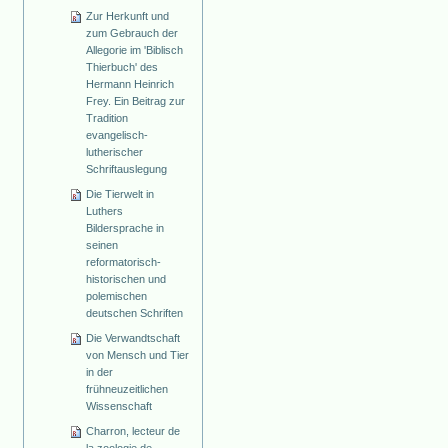
Zur Herkunft und
zum Gebrauch der
Allegorie im 'Biblisch
Thierbuch' des
Hermann Heinrich
Frey. Ein Beitrag zur
Tradition
evangelisch-
lutherischer
Schriftauslegung
Die Tierwelt in
Luthers
Bildersprache in
seinen
reformatorisch-
historischen und
polemischen
deutschen Schriften
Die Verwandtschaft
von Mensch und Tier
in der
frühneuzeitlichen
Wissenschaft
Charron, lecteur de