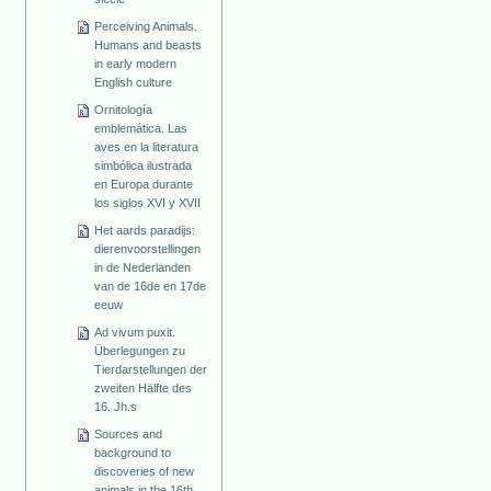
Perceiving Animals.
Humans and beasts
in early modern
English culture
Ornitología
emblemática. Las
aves en la literatura
simbólica ilustrada
en Europa durante
los siglos XVI y XVII
Het aards paradijs:
dierenvoorstellingen
in de Nederlanden
van de 16de en 17de
eeuw
Ad vivum puxit.
Überlegungen zu
Tierdarstellungen der
zweiten Hälfte des
16. Jh.s
Sources and
background to
discoveries of new
animals in the 16th