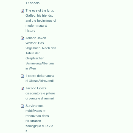
17 secolo
The eye of the lynx.
Galileo, his friends,
and the beginnings of
modern natural
history
Johann Jakob
Walther. Das
Vogelbuch. Nach den
Tafeln der
Graphischen
Sammlung Albertina
in Wien
Il teatro della natura
di Ulisse Aldrovandi
Jacopo Ligozzi
disegnatore e pittore
di piante e di animali
Survivances
médiévales et
renouveau dans
l'illustration
zoologique du XVIe
s.