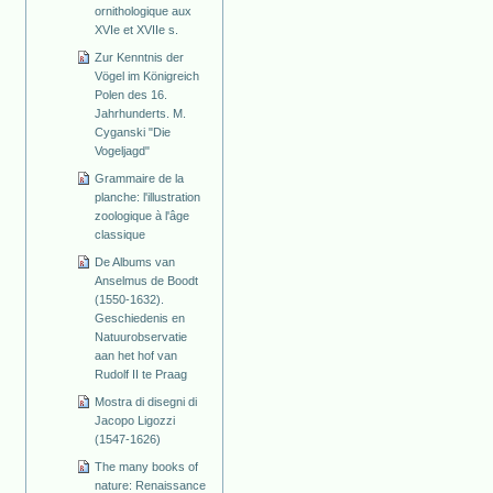
ornithologique aux
XVIe et XVIIe s.
Zur Kenntnis der
Vögel im Königreich
Polen des 16.
Jahrhunderts. M.
Cyganski "Die
Vogeljagd"
Grammaire de la
planche: l'illustration
zoologique à l'âge
classique
De Albums van
Anselmus de Boodt
(1550-1632).
Geschiedenis en
Natuurobservatie
aan het hof van
Rudolf II te Praag
Mostra di disegni di
Jacopo Ligozzi
(1547-1626)
The many books of
nature: Renaissance