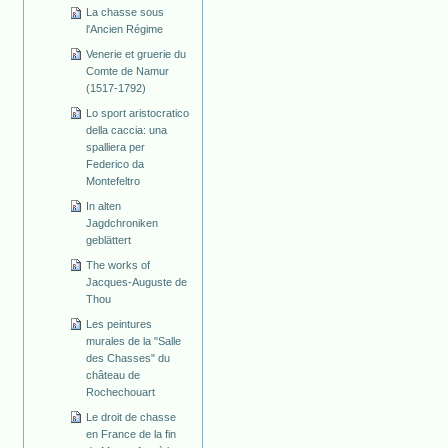
La chasse sous
l'Ancien Régime
Venerie et gruerie du
Comte de Namur
(1517-1792)
Lo sport aristocratico
della caccia: una
spalliera per
Federico da
Montefeltro
In alten
Jagdchroniken
geblättert
The works of
Jacques-Auguste de
Thou
Les peintures
murales de la "Salle
des Chasses" du
château de
Rochechouart
Le droit de chasse
en France de la fin