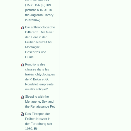
van Sintomaanrs
(1533-1569) (Libri
picturati A 16-31, in
the Jagiellon Library
in Krakow)
Die anthropologische
Differenz. Der Geist
der Tiere in der
Frühen Neuzeit bei
Montaigne,
Descartes und
Hume.
Fonctions des
classes dans les
traités ichtyologiques
de P. Belon et G.
Rondelet: empreinte
ou alibi antique?
Sleeping with the
Menagerie: Sex and
the Renaissance Pet
Das Tierepos der
Frühen Neuzeit in
der Forschung seit
1980. Ein