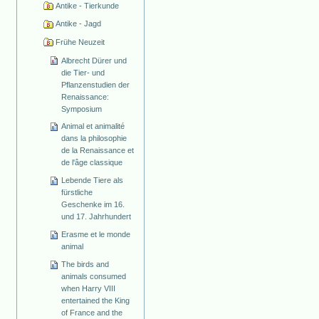
Antike - Tierkunde
Antike - Jagd
Frühe Neuzeit
Albrecht Dürer und
die Tier- und
Pflanzenstudien der
Renaissance:
Symposium
Animal et animalité
dans la philosophie
de la Renaissance et
de l'âge classique
Lebende Tiere als
fürstliche
Geschenke im 16.
und 17. Jahrhundert
Erasme et le monde
animal
The birds and
animals consumed
when Harry VIII
entertained the King
of France and the