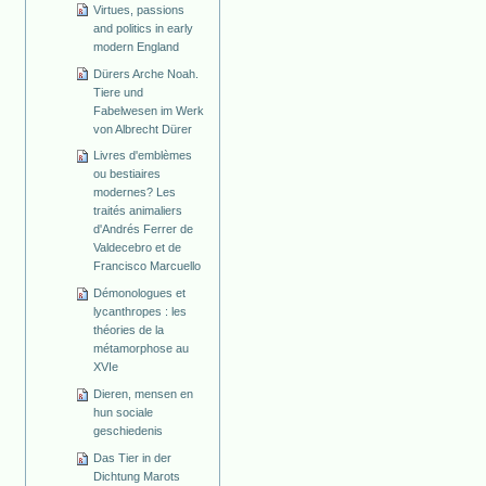
Virtues, passions
and politics in early
modern England
Dürers Arche Noah.
Tiere und
Fabelwesen im Werk
von Albrecht Dürer
Livres d'emblèmes
ou bestiaires
modernes? Les
traités animaliers
d'Andrés Ferrer de
Valdecebro et de
Francisco Marcuello
Démonologues et
lycanthropes : les
théories de la
métamorphose au
XVIe
Dieren, mensen en
hun sociale
geschiedenis
Das Tier in der
Dichtung Marots