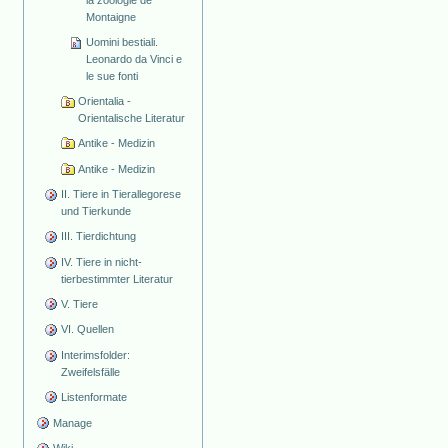
la zoologie de
Montaigne
Uomini bestiali.
Leonardo da Vinci e
le sue fonti
Orientalia -
Orientalische Literatur
Antike - Medizin
Antike - Medizin
II. Tiere in Tierallegorese
und Tierkunde
III. Tierdichtung
IV. Tiere in nicht-
tierbestimmter Literatur
V. Tiere
VI. Quellen
Interimsfolder:
Zweifelsfälle
Listenformate
Manage