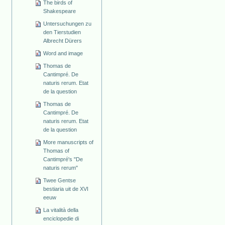
The birds of
Shakespeare
Untersuchungen zu
den Tierstudien
Albrecht Dürers
Word and image
Thomas de
Cantimpré. De
naturis rerum. Etat
de la question
Thomas de
Cantimpré. De
naturis rerum. Etat
de la question
More manuscripts of
Thomas of
Cantimpré's "De
naturis rerum"
Twee Gentse
bestiaria uit de XVI
eeuw
La vitalità della
enciclopedie di