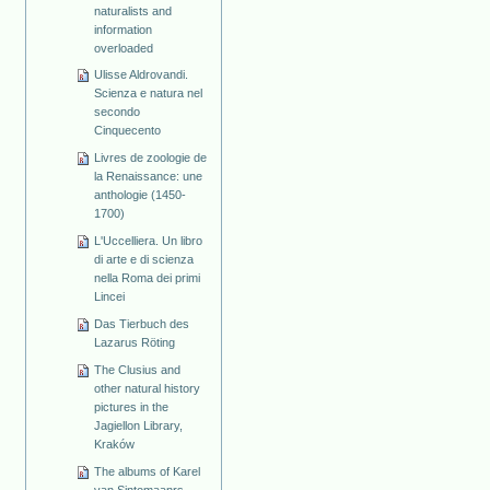
naturalists and
information
overloaded
Ulisse Aldrovandi.
Scienza e natura nel
secondo
Cinquecento
Livres de zoologie de
la Renaissance: une
anthologie (1450-
1700)
L'Uccelliera. Un libro
di arte e di scienza
nella Roma dei primi
Lincei
Das Tierbuch des
Lazarus Röting
The Clusius and
other natural history
pictures in the
Jagiellon Library,
Kraków
The albums of Karel