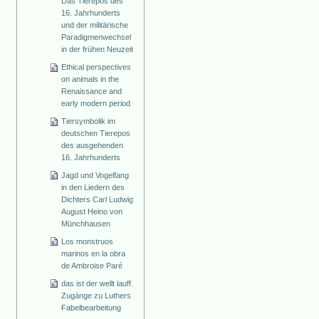
Das Tierepos des
16. Jahrhunderts
und der militärische
Paradigmenwechsel
in der frühen Neuzeit
Ethical perspectives
on animals in the
Renaissance and
early modern period
Tiersymbolik im
deutschen Tierepos
des ausgehenden
16. Jahrhunderts
Jagd und Vogelfang
in den Liedern des
Dichters Carl Ludwig
August Heino von
Münchhausen
Los monstruos
marinos en la obra
de Ambroise Paré
das ist der wellt lauff.
Zugänge zu Luthers
Fabelbearbeitung