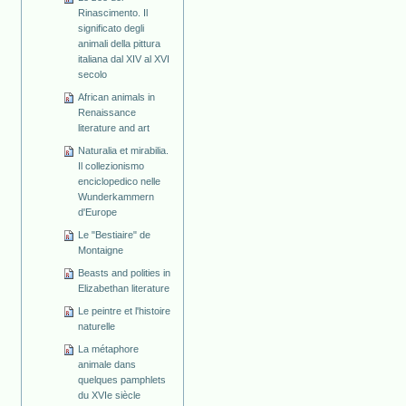
Rinascimento. Il
significato degli
animali della pittura
italiana dal XIV al XVI
secolo
African animals in
Renaissance
literature and art
Naturalia et mirabilia.
Il collezionismo
enciclopedico nelle
Wunderkammern
d'Europe
Le "Bestiaire" de
Montaigne
Beasts and polities in
Elizabethan literature
Le peintre et l'histoire
naturelle
La métaphore
animale dans
quelques pamphlets
du XVIe siècle