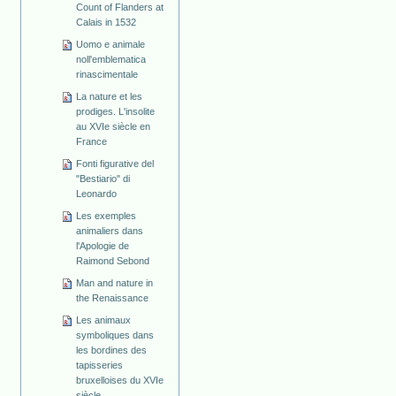
Count of Flanders at
Calais in 1532
Uomo e animale
noll'emblematica
rinascimentale
La nature et les
prodiges. L'insolite
au XVIe siècle en
France
Fonti figurative del
"Bestiario" di
Leonardo
Les exemples
animaliers dans
l'Apologie de
Raimond Sebond
Man and nature in
the Renaissance
Les animaux
symboliques dans
les bordines des
tapisseries
bruxelloises du XVIe
siècle