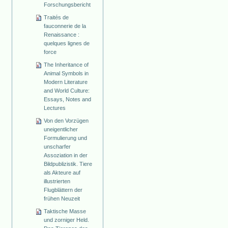
Forschungsbericht
Traités de
fauconnerie de la
Renaissance :
quelques lignes de
force
The Inheritance of
Animal Symbols in
Modern Literature
and World Culture:
Essays, Notes and
Lectures
Von den Vorzügen
uneigentlicher
Formulierung und
unscharfer
Assoziation in der
Bildpublizistik. Tiere
als Akteure auf
illustrierten
Flugblättern der
frühen Neuzeit
Taktische Masse
und zorniger Held.