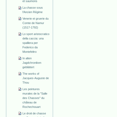
et saumons
La chasse sous
l'Ancien Régime
Venerie et gruerie du
Comte de Namur
(1517-1792)
Lo sport aristocratico
della caccia: una
spalliera per
Federico da
Montefeltro
In alten
Jagdchroniken
geblättert
The works of
Jacques-Auguste de
Thou
Les peintures
murales de la "Salle
des Chasses" du
château de
Rochechouart
Le droit de chasse