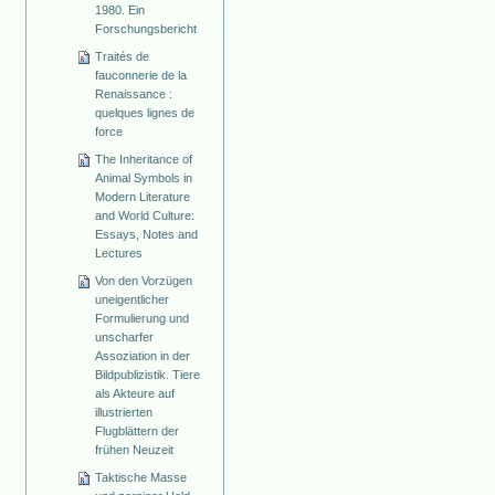
1980. Ein
Forschungsbericht
Traités de
fauconnerie de la
Renaissance :
quelques lignes de
force
The Inheritance of
Animal Symbols in
Modern Literature
and World Culture:
Essays, Notes and
Lectures
Von den Vorzügen
uneigentlicher
Formulierung und
unscharfer
Assoziation in der
Bildpublizistik. Tiere
als Akteure auf
illustrierten
Flugblättern der
frühen Neuzeit
Taktische Masse