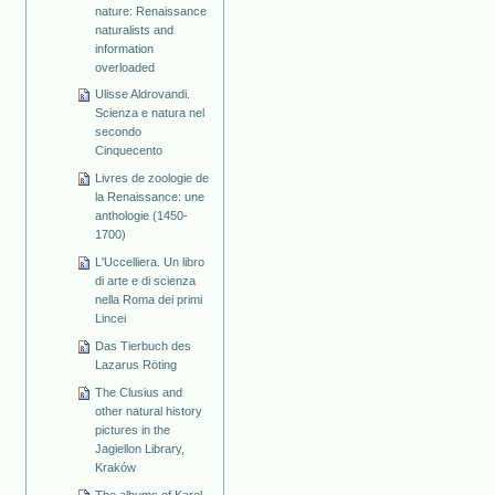
nature: Renaissance
naturalists and
information
overloaded
Ulisse Aldrovandi.
Scienza e natura nel
secondo
Cinquecento
Livres de zoologie de
la Renaissance: une
anthologie (1450-
1700)
L'Uccelliera. Un libro
di arte e di scienza
nella Roma dei primi
Lincei
Das Tierbuch des
Lazarus Röting
The Clusius and
other natural history
pictures in the
Jagiellon Library,
Kraków