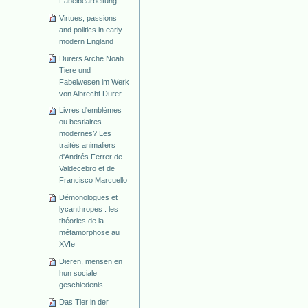
Fabelbearbeitung
Virtues, passions
and politics in early
modern England
Dürers Arche Noah.
Tiere und
Fabelwesen im Werk
von Albrecht Dürer
Livres d'emblèmes
ou bestiaires
modernes? Les
traités animaliers
d'Andrés Ferrer de
Valdecebro et de
Francisco Marcuello
Démonologues et
lycanthropes : les
théories de la
métamorphose au
XVIe
Dieren, mensen en
hun sociale
geschiedenis
Das Tier in der