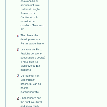
enciclopedie di
scienza naturale:
Isidoro di Siviglia,
Tommaso di
Cantimpré, e le
redazioni del
cosidetto "Tommaso
III"
The chase: the
development of a
Renaissance theme
Le cacce dei Pico.
Pratiche venatorie,
paessaggio e società
a Mirandola tra
Medioevo ed Età
moderna
De "Jachter van
Maximiliaan",
kroonstuk van de
hoofse
jachticonografie
Shakespeare and
the hunt. A cultural
and social study