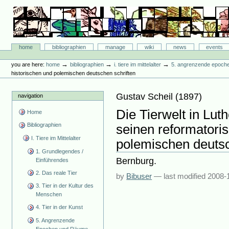
Skip
to
content.
|
Skip
Bibliographie-Portal
to
Sections
home
bibliographien
manage
wiki
news
events
navigation
Personal
tools
→
→
→
you are here:
home
bibliographien
i. tiere im mittelalter
5. angrenzende epoch
historischen und polemischen deutschen schriften
Gustav Scheil
(
1897
)
navigation
Die Tierwelt in Lut
Home
Bibliographien
seinen reformatori
I. Tiere im Mittelalter
polemischen deutsc
1. Grundlegendes /
Bernburg.
Einführendes
2. Das reale Tier
by
Bibuser
—
last modified
2008-
3. Tier in der Kultur des
Menschen
4. Tier in der Kunst
5. Angrenzende
Epochen und Räume