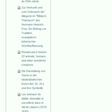
du XVIe siècle
Zur Herkunft und
zum Gebrauch der
Allegorie im "Biblisch
Thierbuch" des
Hermann Heinrich
Frey. Ein Beitrag zur
Tradition
evangelisch-
lutherischer
Schriftauffassung
Renaissance beasts.
Of animals, humans
and other wonderful
creatures
Die Darstellung von
Tieren in der
niederländischen
Kunst des 16. Jh.s
und ihre Symbolik
Les animaux du
diable. Animalité et
sorcellerie dans le
Val de Lièpore (1570-
1630)