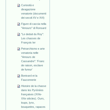
Curiosità e
divagazione
venatorie (documenti
dei secoli XV e XVI)
Figure di caccia nella
"Amours" di Ronsard
"Le deduit du Roy":
Les chasses de
François Ier
Petrarchismo e arte
venatoria nelle
"Amours de
Cassandre": 'Franc
de raison, esclave
de fureur'
Bonivard et la
Fauconnerie
Histoire de la chasse
dans les Pyrénées
françaises (XVIe-
XXe siècles). Ours,
loups, lynx,
bouquetins, rapaces