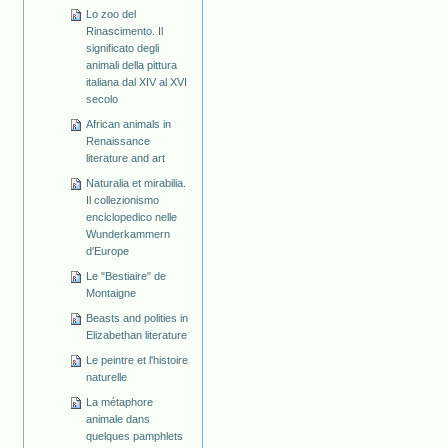
Lo zoo del
Rinascimento. Il
significato degli
animali della pittura
italiana dal XIV al XVI
secolo
African animals in
Renaissance
literature and art
Naturalia et mirabilia.
Il collezionismo
enciclopedico nelle
Wunderkammern
d'Europe
Le "Bestiaire" de
Montaigne
Beasts and polities in
Elizabethan literature
Le peintre et l'histoire
naturelle
La métaphore
animale dans
quelques pamphlets