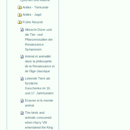
Antike - Tierkunde
Antike - Jagd
Frühe Neuzeit
Albrecht Dürer und
die Tier- und
Pflanzenstudien der
Renaissance:
Symposium
Animal et animalité
dans la philosophie
de la Renaissance et
de l'âge classique
Lebende Tiere als
fürstliche
Geschenke im 16.
und 17. Jahrhundert
Erasme et le monde
animal
The birds and
animals consumed
when Harry VIII
entertained the King