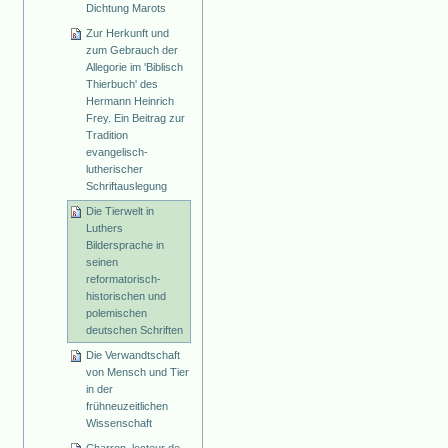
Dichtung Marots
Zur Herkunft und
zum Gebrauch der
Allegorie im 'Biblisch
Thierbuch' des
Hermann Heinrich
Frey. Ein Beitrag zur
Tradition
evangelisch-
lutherischer
Schriftauslegung
Die Tierwelt in
Luthers
Bildersprache in
seinen
reformatorisch-
historischen und
polemischen
deutschen Schriften
Die Verwandtschaft
von Mensch und Tier
in der
frühneuzeitlichen
Wissenschaft