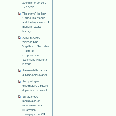
zoologiche del 16 e
17 secolo
The eye of the lynx.
Galileo, his friends,
and the beginnings of
modern natural
history
Johann Jakob
Walther. Das
Vogelbuch. Nach den
Tafeln der
Graphischen
Sammlung Albertina
in Wien
Il teatro della natura
di Ulisse Aldrovandi
Jacopo Ligozzi
disegnatore e pittore
di piante e di animali
Survivances
médiévales et
renouveau dans
l'illustration
zoologique du XVIe