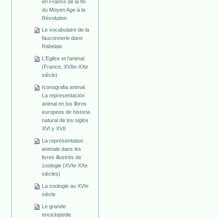
en France de la fin
du Moyen Age à la
Révolution
Le vocabulaire de la
fauconnerie dans
Rabelais
L'Eglise et l'animal
(France, XVIIe-XXe
siècle)
Iconografia animal.
La representación
animal en los libros
europeos de historia
natural de los siglos
XVI y XVII
La représentation
animale dans les
livres illustrés de
zoologie (XVIe-XXe
siècles)
La zoologie au XVIe
siècle
Le grande
enciclopedie