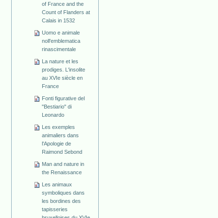
of France and the
Count of Flanders at
Calais in 1532
Uomo e animale
noll'emblematica
rinascimentale
La nature et les
prodiges. L'insolite
au XVIe siècle en
France
Fonti figurative del
"Bestiario" di
Leonardo
Les exemples
animaliers dans
l'Apologie de
Raimond Sebond
Man and nature in
the Renaissance
Les animaux
symboliques dans
les bordines des
tapisseries
bruxelloises du XVIe