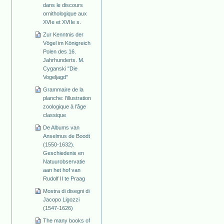
dans le discours
ornithologique aux
XVIe et XVIIe s.
Zur Kenntnis der
Vögel im Königreich
Polen des 16.
Jahrhunderts. M.
Cyganski "Die
Vogeljagd"
Grammaire de la
planche: l'illustration
zoologique à l'âge
classique
De Albums van
Anselmus de Boodt
(1550-1632).
Geschiedenis en
Natuurobservatie
aan het hof van
Rudolf II te Praag
Mostra di disegni di
Jacopo Ligozzi
(1547-1626)
The many books of