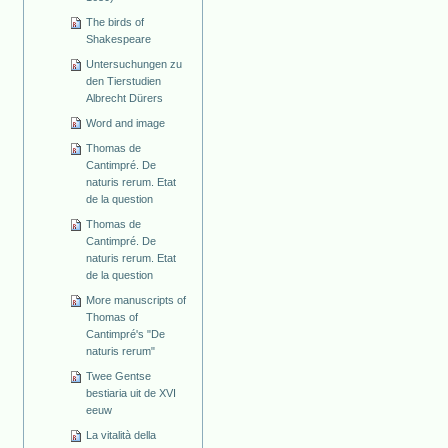
The birds of
Shakespeare
Untersuchungen zu
den Tierstudien
Albrecht Dürers
Word and image
Thomas de
Cantimpré. De
naturis rerum. Etat
de la question
Thomas de
Cantimpré. De
naturis rerum. Etat
de la question
More manuscripts of
Thomas of
Cantimpré's "De
naturis rerum"
Twee Gentse
bestiaria uit de XVI
eeuw
La vitalità della