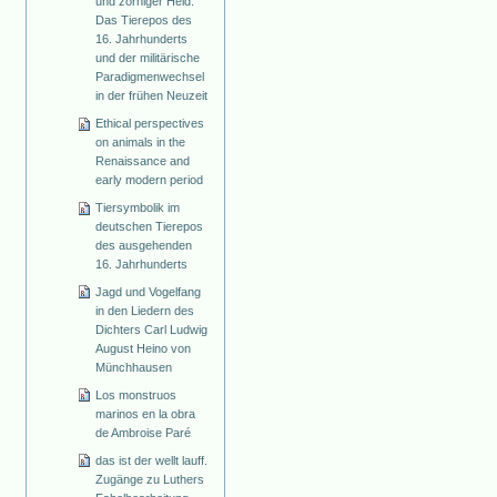
und zorniger Held.
Das Tierepos des
16. Jahrhunderts
und der militärische
Paradigmenwechsel
in der frühen Neuzeit
Ethical perspectives
on animals in the
Renaissance and
early modern period
Tiersymbolik im
deutschen Tierepos
des ausgehenden
16. Jahrhunderts
Jagd und Vogelfang
in den Liedern des
Dichters Carl Ludwig
August Heino von
Münchhausen
Los monstruos
marinos en la obra
de Ambroise Paré
das ist der wellt lauff.
Zugänge zu Luthers