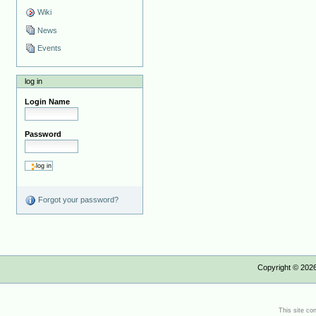
Wiki
News
Events
log in
Login Name
Password
Forgot your password?
Copyright ©
202
This site co