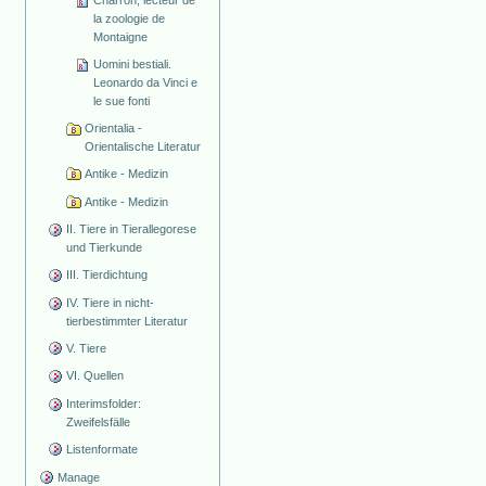
Charron, lecteur de
la zoologie de
Montaigne
Uomini bestiali.
Leonardo da Vinci e
le sue fonti
Orientalia -
Orientalische Literatur
Antike - Medizin
Antike - Medizin
II. Tiere in Tierallegorese
und Tierkunde
III. Tierdichtung
IV. Tiere in nicht-
tierbestimmter Literatur
V. Tiere
VI. Quellen
Interimsfolder:
Zweifelsfälle
Listenformate
Manage