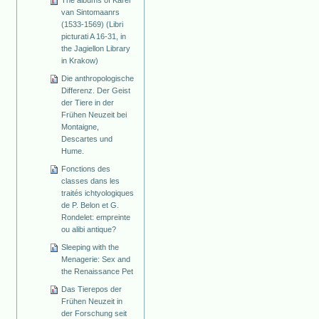
The albums of Karel
van Sintomaanrs
(1533-1569) (Libri
picturati A 16-31, in
the Jagiellon Library
in Krakow)
Die anthropologische
Differenz. Der Geist
der Tiere in der
Frühen Neuzeit bei
Montaigne,
Descartes und
Hume.
Fonctions des
classes dans les
traités ichtyologiques
de P. Belon et G.
Rondelet: empreinte
ou alibi antique?
Sleeping with the
Menagerie: Sex and
the Renaissance Pet
Das Tierepos der
Frühen Neuzeit in
der Forschung seit