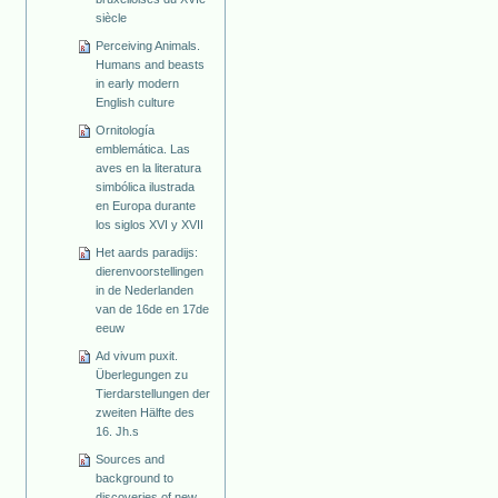
siècle
Perceiving Animals.
Humans and beasts
in early modern
English culture
Ornitología
emblemática. Las
aves en la literatura
simbólica ilustrada
en Europa durante
los siglos XVI y XVII
Het aards paradijs:
dierenvoorstellingen
in de Nederlanden
van de 16de en 17de
eeuw
Ad vivum puxit.
Überlegungen zu
Tierdarstellungen der
zweiten Hälfte des
16. Jh.s
Sources and
background to
discoveries of new