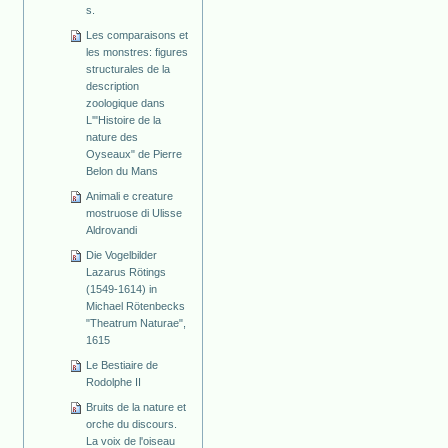
s.
Les comparaisons et
les monstres: figures
structurales de la
description
zoologique dans
L'"Histoire de la
nature des
Oyseaux" de Pierre
Belon du Mans
Animali e creature
mostruose di Ulisse
Aldrovandi
Die Vogelbilder
Lazarus Rötings
(1549-1614) in
Michael Rötenbecks
"Theatrum Naturae",
1615
Le Bestiaire de
Rodolphe II
Bruits de la nature et
orche du discours.
La voix de l'oiseau