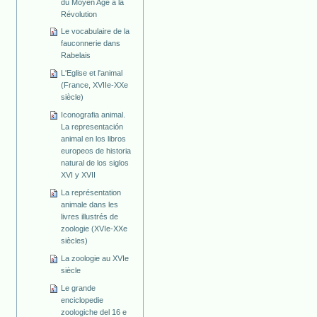
du Moyen Age à la
Révolution
Le vocabulaire de la
fauconnerie dans
Rabelais
L'Eglise et l'animal
(France, XVIIe-XXe
siècle)
Iconografia animal.
La representación
animal en los libros
europeos de historia
natural de los siglos
XVI y XVII
La représentation
animale dans les
livres illustrés de
zoologie (XVIe-XXe
siècles)
La zoologie au XVIe
siècle
Le grande
enciclopedie
zoologiche del 16 e