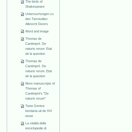
The birds of
Shakespeare
Untersuchungen zu
den Tierstudien
Albrecht Dürers
Word and image
Thomas de
Cantimpré. De
naturis rerum. Etat
de la question
Thomas de
Cantimpré. De
naturis rerum. Etat
de la question
More manuscripts of
Thomas of
Cantimpré's "De
naturis rerum"
Twee Gentse
bestiaria uit de XVI
eeuw
La vitalità della
enciclopedie di