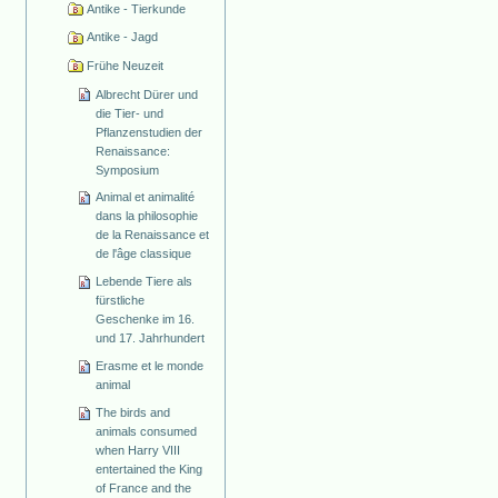
Antike - Tierkunde
Antike - Jagd
Frühe Neuzeit
Albrecht Dürer und
die Tier- und
Pflanzenstudien der
Renaissance:
Symposium
Animal et animalité
dans la philosophie
de la Renaissance et
de l'âge classique
Lebende Tiere als
fürstliche
Geschenke im 16.
und 17. Jahrhundert
Erasme et le monde
animal
The birds and
animals consumed
when Harry VIII
entertained the King
of France and the