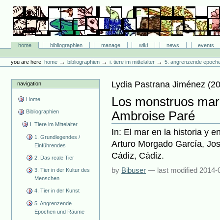
Skip
to
content.
|
Skip
Bibliographie-Portal
to
Sections
home
bibliographien
manage
wiki
news
events
navigation
Personal
tools
→
→
→
you are here:
home
bibliographien
i. tiere im mittelalter
5. angrenzende epoch
Lydia Pastrana Jiménez
(
2
navigation
Los monstruos mari
Home
Bibliographien
Ambroise Paré
I. Tiere im Mittelalter
In: El mar en la historia y e
1. Grundlegendes /
Arturo Morgado García, Jo
Einführendes
Cádiz, Cádiz.
2. Das reale Tier
by
Bibuser
—
last modified
2014-
3. Tier in der Kultur des
Menschen
4. Tier in der Kunst
5. Angrenzende
Epochen und Räume