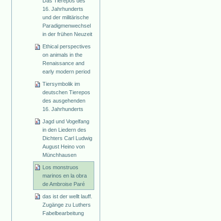
Das Tierepos des
16. Jahrhunderts
und der militärische
Paradigmenwechsel
in der frühen Neuzeit
Ethical perspectives
on animals in the
Renaissance and
early modern period
Tiersymbolik im
deutschen Tierepos
des ausgehenden
16. Jahrhunderts
Jagd und Vogelfang
in den Liedern des
Dichters Carl Ludwig
August Heino von
Münchhausen
Los monstruos
marinos en la obra
de Ambroise Paré
das ist der wellt lauff.
Zugänge zu Luthers
Fabelbearbeitung