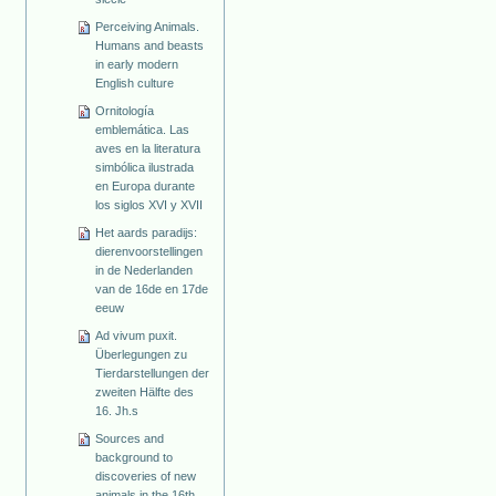
Perceiving Animals.
Humans and beasts
in early modern
English culture
Ornitología
emblemática. Las
aves en la literatura
simbólica ilustrada
en Europa durante
los siglos XVI y XVII
Het aards paradijs:
dierenvoorstellingen
in de Nederlanden
van de 16de en 17de
eeuw
Ad vivum puxit.
Überlegungen zu
Tierdarstellungen der
zweiten Hälfte des
16. Jh.s
Sources and
background to
discoveries of new
animals in the 16th