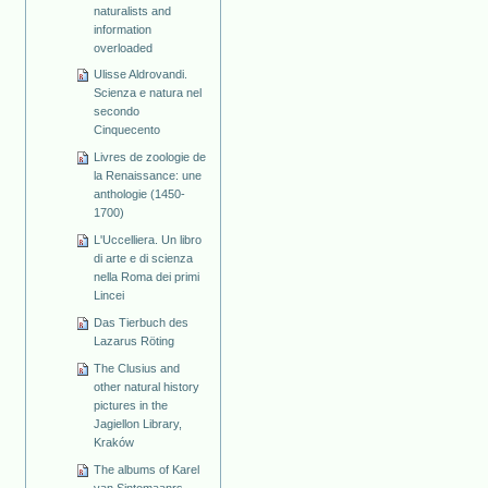
naturalists and
information
overloaded
Ulisse Aldrovandi.
Scienza e natura nel
secondo
Cinquecento
Livres de zoologie de
la Renaissance: une
anthologie (1450-
1700)
L'Uccelliera. Un libro
di arte e di scienza
nella Roma dei primi
Lincei
Das Tierbuch des
Lazarus Röting
The Clusius and
other natural history
pictures in the
Jagiellon Library,
Kraków
The albums of Karel