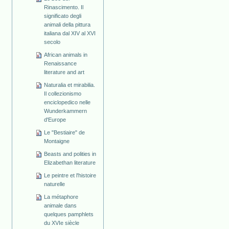
Rinascimento. Il
significato degli
animali della pittura
italiana dal XIV al XVI
secolo
African animals in
Renaissance
literature and art
Naturalia et mirabilia.
Il collezionismo
enciclopedico nelle
Wunderkammern
d'Europe
Le "Bestiaire" de
Montaigne
Beasts and polities in
Elizabethan literature
Le peintre et l'histoire
naturelle
La métaphore
animale dans
quelques pamphlets
du XVIe siècle