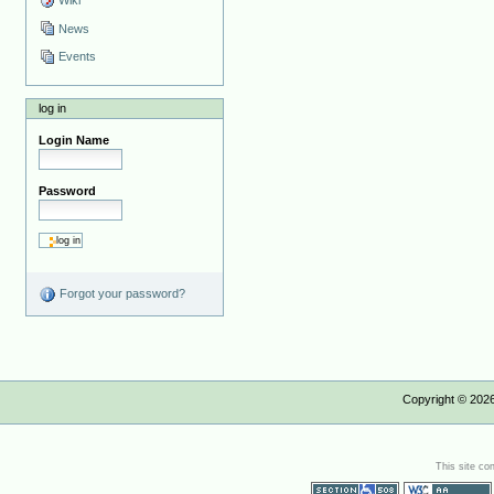
Wiki
News
Events
log in
Login Name
Password
Forgot your password?
Copyright ©
202
This site co