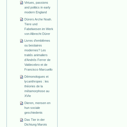
Virtues, passions
and politics in early
modern England
Dürers Arche Noah.
Tiere und
Fabelwesen im Werk
von Albrecht Dürer
Livres d'emblèmes
ou bestiaires
modernes? Les
traités animaliers
d'Andrés Ferrer de
Valdecebro et de
Francisco Marcuello
Démonologues et
lycanthropes : les
théories de la
métamorphose au
XVIe
Dieren, mensen en
hun sociale
geschiedenis
Das Tier in der
Dichtung Marots