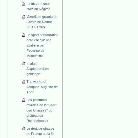
La chasse sous
l'Ancien Régime
Venerie et gruerie du
Comte de Namur
(1517-1792)
Lo sport aristocratico
della caccia: una
spalliera per
Federico da
Montefeltro
In alten
Jagdchroniken
geblättert
The works of
Jacques-Auguste de
Thou
Les peintures
murales de la "Salle
des Chasses" du
château de
Rochechouart
Le droit de chasse
en France de la fin