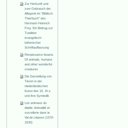
Zur Herkunft und
zum Gebrauch der
Allegorie im "Biblisch
Thierbuch" des
Hermann Heinrich
Frey. Ein Beitrag zur
Tradition
evangelisch-
lutherischer
Schriftauffassung
Renaissance beasts.
Of animals, humans
and other wonderful
creatures
Die Darstellung von
Tieren in der
niederländischen
Kunst des 16. Jh.s
und ihre Symbolik
Les animaux du
diable. Animalité et
sorcellerie dans le
Val de Lièpore (1570-
1630)