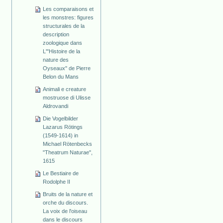
Les comparaisons et
les monstres: figures
structurales de la
description
zoologique dans
L'"Histoire de la
nature des
Oyseaux" de Pierre
Belon du Mans
Animali e creature
mostruose di Ulisse
Aldrovandi
Die Vogelbilder
Lazarus Rötings
(1549-1614) in
Michael Rötenbecks
"Theatrum Naturae",
1615
Le Bestiaire de
Rodolphe II
Bruits de la nature et
orche du discours.
La voix de l'oiseau
dans le discours