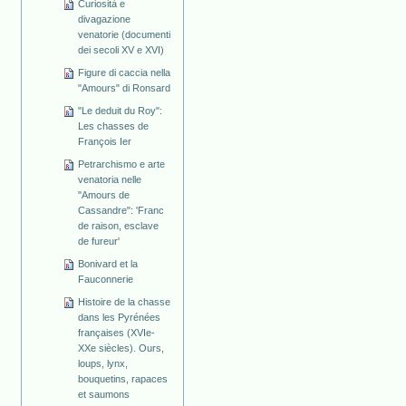
Curiosità e
divagazione
venatorie (documenti
dei secoli XV e XVI)
Figure di caccia nella
"Amours" di Ronsard
"Le deduit du Roy":
Les chasses de
François Ier
Petrarchismo e arte
venatoria nelle
"Amours de
Cassandre": 'Franc
de raison, esclave
de fureur'
Bonivard et la
Fauconnerie
Histoire de la chasse
dans les Pyrénées
françaises (XVIe-
XXe siècles). Ours,
loups, lynx,
bouquetins, rapaces
et saumons