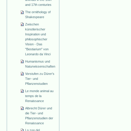
and 17th centuries
The ornithology of
Shakespeare
Zwischen
künstlerischer
Inspiration und
philosophischer
Vision - Das
"Bestiarium" von
Leonardo da Vinci
Humanismus und
Naturwissenschaften
Vorstufen zu Dürer's
Tier- und
Pflanzenstudien
Le monde animal au
temps de la
Renaissance
Albrecht Dürer und
die Tier- und
Pflanzenstudien der
Renaissance
Lo zoo del