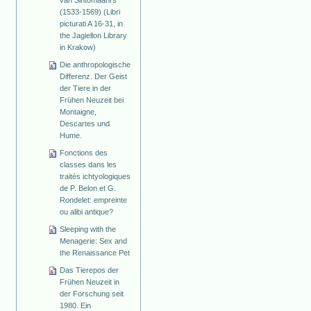
van Sintomaanrs
(1533-1569) (Libri
picturati A 16-31, in
the Jagiellon Library
in Krakow)
Die anthropologische
Differenz. Der Geist
der Tiere in der
Frühen Neuzeit bei
Montaigne,
Descartes und
Hume.
Fonctions des
classes dans les
traités ichtyologiques
de P. Belon et G.
Rondelet: empreinte
ou alibi antique?
Sleeping with the
Menagerie: Sex and
the Renaissance Pet
Das Tierepos der
Frühen Neuzeit in
der Forschung seit
1980. Ein