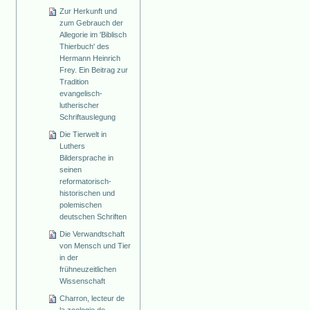
Zur Herkunft und
zum Gebrauch der
Allegorie im 'Biblisch
Thierbuch' des
Hermann Heinrich
Frey. Ein Beitrag zur
Tradition
evangelisch-
lutherischer
Schriftauslegung
Die Tierwelt in
Luthers
Bildersprache in
seinen
reformatorisch-
historischen und
polemischen
deutschen Schriften
Die Verwandtschaft
von Mensch und Tier
in der
frühneuzeitlichen
Wissenschaft
Charron, lecteur de