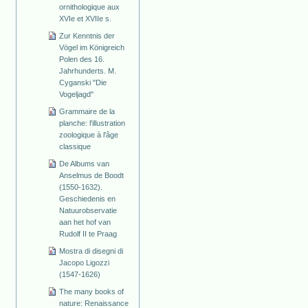
ornithologique aux
XVIe et XVIIe s.
Zur Kenntnis der
Vögel im Königreich
Polen des 16.
Jahrhunderts. M.
Cyganski "Die
Vogeljagd"
Grammaire de la
planche: l'illustration
zoologique à l'âge
classique
De Albums van
Anselmus de Boodt
(1550-1632).
Geschiedenis en
Natuurobservatie
aan het hof van
Rudolf II te Praag
Mostra di disegni di
Jacopo Ligozzi
(1547-1626)
The many books of
nature: Renaissance