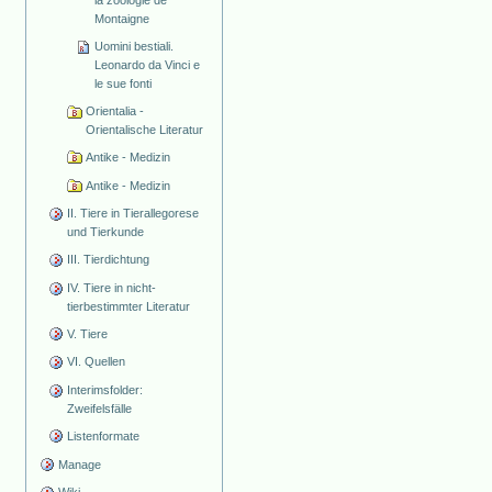
la zoologie de
Montaigne
Uomini bestiali.
Leonardo da Vinci e
le sue fonti
Orientalia -
Orientalische Literatur
Antike - Medizin
Antike - Medizin
II. Tiere in Tierallegorese
und Tierkunde
III. Tierdichtung
IV. Tiere in nicht-
tierbestimmter Literatur
V. Tiere
VI. Quellen
Interimsfolder:
Zweifelsfälle
Listenformate
Manage