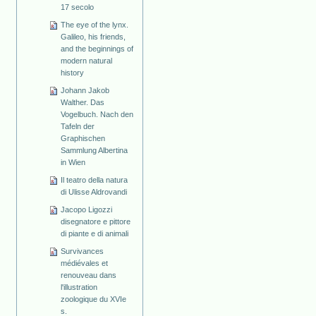
17 secolo
The eye of the lynx.
Galileo, his friends,
and the beginnings of
modern natural
history
Johann Jakob
Walther. Das
Vogelbuch. Nach den
Tafeln der
Graphischen
Sammlung Albertina
in Wien
Il teatro della natura
di Ulisse Aldrovandi
Jacopo Ligozzi
disegnatore e pittore
di piante e di animali
Survivances
médiévales et
renouveau dans
l'illustration
zoologique du XVIe
s.