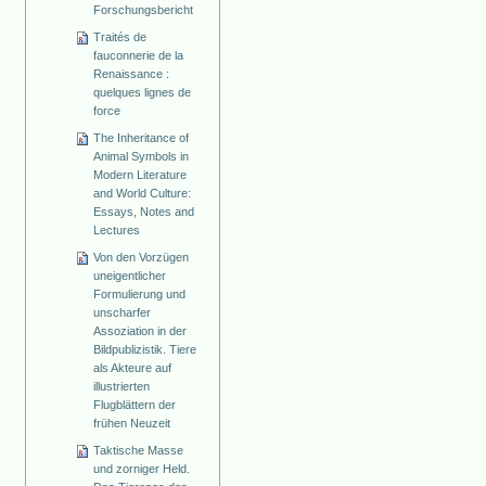
Forschungsbericht
Traités de
fauconnerie de la
Renaissance :
quelques lignes de
force
The Inheritance of
Animal Symbols in
Modern Literature
and World Culture:
Essays, Notes and
Lectures
Von den Vorzügen
uneigentlicher
Formulierung und
unscharfer
Assoziation in der
Bildpublizistik. Tiere
als Akteure auf
illustrierten
Flugblättern der
frühen Neuzeit
Taktische Masse
und zorniger Held.