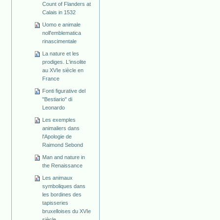
Count of Flanders at
Calais in 1532
Uomo e animale
noll'emblematica
rinascimentale
La nature et les
prodiges. L'insolite
au XVIe siècle en
France
Fonti figurative del
"Bestiario" di
Leonardo
Les exemples
animaliers dans
l'Apologie de
Raimond Sebond
Man and nature in
the Renaissance
Les animaux
symboliques dans
les bordines des
tapisseries
bruxelloises du XVIe
siècle