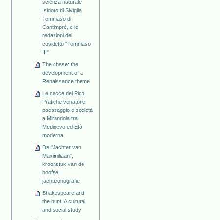
scienza naturale:
Isidoro di Siviglia,
Tommaso di
Cantimpré, e le
redazioni del
cosidetto "Tommaso
III"
The chase: the
development of a
Renaissance theme
Le cacce dei Pico.
Pratiche venatorie,
paessaggio e società
a Mirandola tra
Medioevo ed Età
moderna
De "Jachter van
Maximiliaan",
kroonstuk van de
hoofse
jachticonografie
Shakespeare and
the hunt. A cultural
and social study