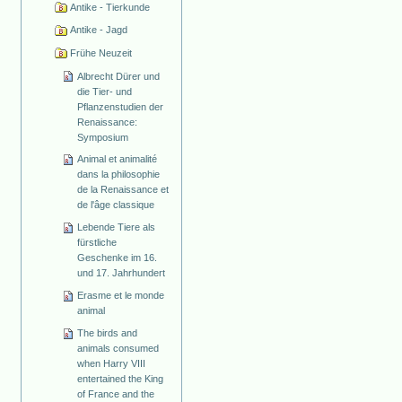
Antike - Tierkunde
Antike - Jagd
Frühe Neuzeit
Albrecht Dürer und
die Tier- und
Pflanzenstudien der
Renaissance:
Symposium
Animal et animalité
dans la philosophie
de la Renaissance et
de l'âge classique
Lebende Tiere als
fürstliche
Geschenke im 16.
und 17. Jahrhundert
Erasme et le monde
animal
The birds and
animals consumed
when Harry VIII
entertained the King
of France and the