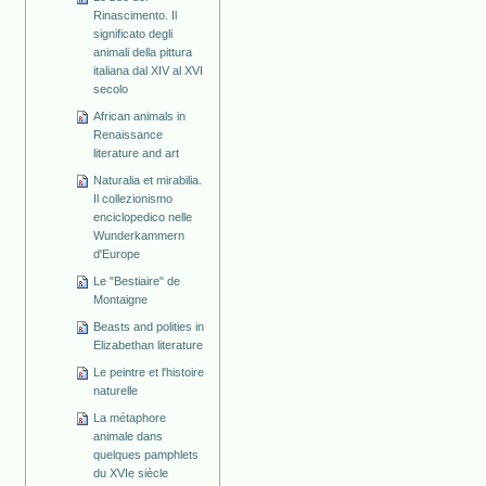
Rinascimento. Il
significato degli
animali della pittura
italiana dal XIV al XVI
secolo
African animals in
Renaissance
literature and art
Naturalia et mirabilia.
Il collezionismo
enciclopedico nelle
Wunderkammern
d'Europe
Le "Bestiaire" de
Montaigne
Beasts and polities in
Elizabethan literature
Le peintre et l'histoire
naturelle
La métaphore
animale dans
quelques pamphlets
du XVIe siècle