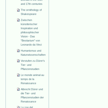
and 17th centuries
The ornithology of
Shakespeare
Zwischen
künstlerischer
Inspiration und
philosophischer
Vision - Das
"Bestiarium" von
Leonardo da Vinci
Humanismus und
Naturwissenschaften
Vorstufen zu Dürer's
Tier- und
Pflanzenstudien
Le monde animal au
temps de la
Renaissance
Albrecht Dürer und
die Tier- und
Pflanzenstudien der
Renaissance
Lo zoo del