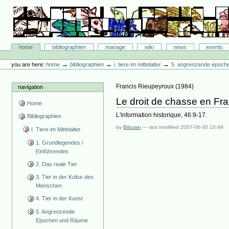
Skip
to
content.
|
Skip
Bibliographie-Portal
to
Sections
home
bibliographien
manage
wiki
news
events
navigation
Personal
tools
→
→
→
you are here:
home
bibliographien
i. tiere im mittelalter
5. angrenzende epoch
Francis Rieupeyroux
(
1984
)
navigation
Le droit de chasse en Fra
Home
L'information historique, 46:9-17.
Bibliographien
by
Bibuser
—
last modified
2007-06-30 10:49
I. Tiere im Mittelalter
1. Grundlegendes /
Einführendes
2. Das reale Tier
3. Tier in der Kultur des
Menschen
4. Tier in der Kunst
5. Angrenzende
Epochen und Räume