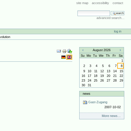
site map
accessibility
contact
search site
advanced search…
log in
volution
Document
August 2026
Actions
«
»
Su
Mo
Tu
We
Th
Fr
Sa
1
2
3
4
5
6
7
8
9
10
11
12
13
14
15
16
17
18
19
20
21
22
23
24
25
26
27
28
29
30
31
news
Gast-Zugang
2007-10-02
More news…