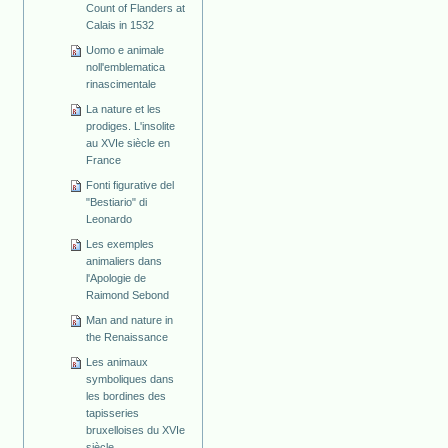
Count of Flanders at
Calais in 1532
Uomo e animale
noll'emblematica
rinascimentale
La nature et les
prodiges. L'insolite
au XVIe siècle en
France
Fonti figurative del
"Bestiario" di
Leonardo
Les exemples
animaliers dans
l'Apologie de
Raimond Sebond
Man and nature in
the Renaissance
Les animaux
symboliques dans
les bordines des
tapisseries
bruxelloises du XVIe
siècle