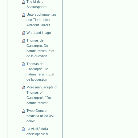
The birds of
Shakespeare
Untersuchungen zu
den Tierstudien
Albrecht Dürers
Word and image
Thomas de
Cantimpré. De
naturis rerum. Etat
de la question
Thomas de
Cantimpré. De
naturis rerum. Etat
de la question
More manuscripts of
Thomas of
Cantimpré's "De
naturis rerum"
Twee Gentse
bestiaria uit de XVI
eeuw
La vitalità della
enciclopedie di