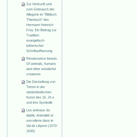
Zur Herkunft und
zum Gebrauch der
Allegorie im "Biblisch
Thierbuch" des
Hermann Heinrich
Frey. Ein Beitrag zur
Tradition
evangelisch-
lutherischer
Schriftauffassung
Renaissance beasts.
Of animals, humans
and other wonderful
creatures
Die Darstellung von
Tieren in der
niederländischen
Kunst des 16. Jh.s
und ihre Symbolik
Les animaux du
diable. Animalité et
sorcellerie dans le
Val de Lièpore (1570-
1630)