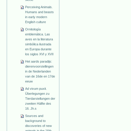
Perceiving Animals.
Humans and beasts
in early modern
English culture
Ornitología
emblemática. Las
aves en la literatura
simbólica ilustrada
en Europa durante
los siglos XVI y XVII
Het aards paradijs:
dierenvoorstellingen
in de Nederlanden
van de 16de en 17de
eeuw
Ad vivum puxit.
Überlegungen zu
Tierdarstellungen der
zweiten Hälfte des
16. Jh.s
Sources and
background to
discoveries of new
animals in the 16th