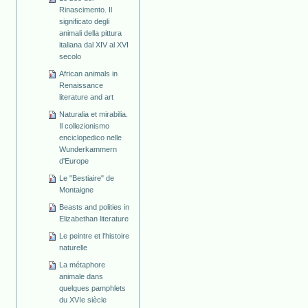
Rinascimento. Il
significato degli
animali della pittura
italiana dal XIV al XVI
secolo
African animals in
Renaissance
literature and art
Naturalia et mirabilia.
Il collezionismo
enciclopedico nelle
Wunderkammern
d'Europe
Le "Bestiaire" de
Montaigne
Beasts and polities in
Elizabethan literature
Le peintre et l'histoire
naturelle
La métaphore
animale dans
quelques pamphlets
du XVIe siècle