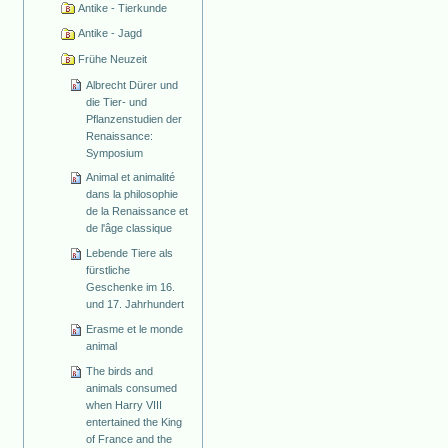
Antike - Tierkunde
Antike - Jagd
Frühe Neuzeit
Albrecht Dürer und
die Tier- und
Pflanzenstudien der
Renaissance:
Symposium
Animal et animalité
dans la philosophie
de la Renaissance et
de l'âge classique
Lebende Tiere als
fürstliche
Geschenke im 16.
und 17. Jahrhundert
Erasme et le monde
animal
The birds and
animals consumed
when Harry VIII
entertained the King
of France and the