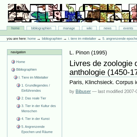
Skip
to
content.
|
Skip
Bibliographie-Portal
to
Sections
home
bibliographien
manage
wiki
news
events
navigation
Personal
tools
→
→
→
you are here:
home
bibliographien
i. tiere im mittelalter
5. angrenzende epoch
L. Pinon
(
1995
)
navigation
Livres de zoologie
Home
Bibliographien
anthologie (1450-1
I. Tiere im Mittelalter
Paris, Klinchsieck. Corpus i
1. Grundlegendes /
Einführendes
by
Bibuser
—
last modified
2007-
2. Das reale Tier
3. Tier in der Kultur des
Menschen
4. Tier in der Kunst
5. Angrenzende
Epochen und Räume