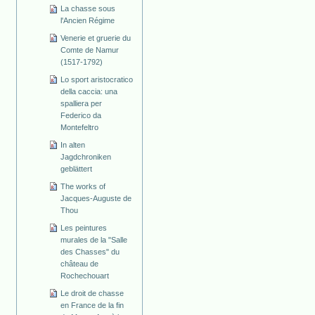
La chasse sous
l'Ancien Régime
Venerie et gruerie du
Comte de Namur
(1517-1792)
Lo sport aristocratico
della caccia: una
spalliera per
Federico da
Montefeltro
In alten
Jagdchroniken
geblättert
The works of
Jacques-Auguste de
Thou
Les peintures
murales de la "Salle
des Chasses" du
château de
Rochechouart
Le droit de chasse
en France de la fin