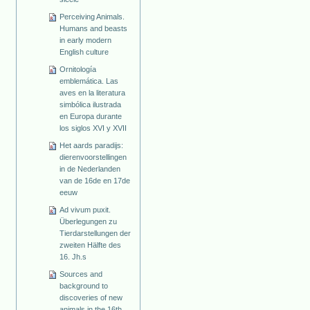
Perceiving Animals.
Humans and beasts
in early modern
English culture
Ornitología
emblemática. Las
aves en la literatura
simbólica ilustrada
en Europa durante
los siglos XVI y XVII
Het aards paradijs:
dierenvoorstellingen
in de Nederlanden
van de 16de en 17de
eeuw
Ad vivum puxit.
Überlegungen zu
Tierdarstellungen der
zweiten Hälfte des
16. Jh.s
Sources and
background to
discoveries of new
animals in the 16th