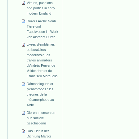
Virtues, passions
and politics in early
modern England
Dürers Arche Noah.
Tiere und
Fabelwesen im Werk
von Albrecht Dürer
Livres d'emblèmes
ou bestiaires
modernes? Les
traités animaliers
d'Andrés Ferrer de
Valdecebro et de
Francisco Marcuello
Démonologues et
lycanthropes : les
théories de la
métamorphose au
XVIe
Dieren, mensen en
hun sociale
geschiedenis
Das Tier in der
Dichtung Marots