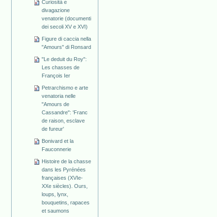
Curiosità e
divagazione
venatorie (documenti
dei secoli XV e XVI)
Figure di caccia nella
"Amours" di Ronsard
"Le deduit du Roy":
Les chasses de
François Ier
Petrarchismo e arte
venatoria nelle
"Amours de
Cassandre": 'Franc
de raison, esclave
de fureur'
Bonivard et la
Fauconnerie
Histoire de la chasse
dans les Pyrénées
françaises (XVIe-
XXe siècles). Ours,
loups, lynx,
bouquetins, rapaces
et saumons