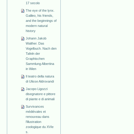
17 secolo
The eye of the lynx.
Galileo, his friends,
and the beginnings of
modern natural
history
Johann Jakob
Walther. Das
Vogelbuch. Nach den
Tafeln der
Graphischen
Sammlung Albertina
in Wien
Il teatro della natura
di Ulisse Aldrovandi
Jacopo Ligozzi
disegnatore e pittore
di piante e di animali
Survivances
médiévales et
renouveau dans
l'illustration
zoologique du XVIe
s.