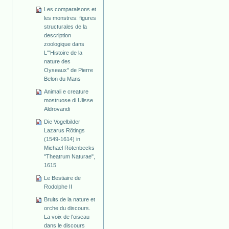
Les comparaisons et
les monstres: figures
structurales de la
description
zoologique dans
L'"Histoire de la
nature des
Oyseaux" de Pierre
Belon du Mans
Animali e creature
mostruose di Ulisse
Aldrovandi
Die Vogelbilder
Lazarus Rötings
(1549-1614) in
Michael Rötenbecks
"Theatrum Naturae",
1615
Le Bestiaire de
Rodolphe II
Bruits de la nature et
orche du discours.
La voix de l'oiseau
dans le discours