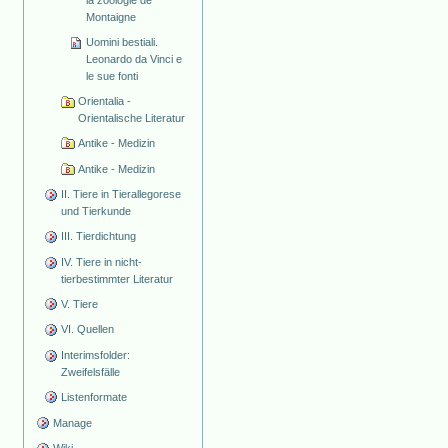
la zoologie de
Montaigne
Uomini bestiali.
Leonardo da Vinci e
le sue fonti
Orientalia -
Orientalische Literatur
Antike - Medizin
Antike - Medizin
II. Tiere in Tierallegorese
und Tierkunde
III. Tierdichtung
IV. Tiere in nicht-
tierbestimmter Literatur
V. Tiere
VI. Quellen
Interimsfolder:
Zweifelsfälle
Listenformate
Manage