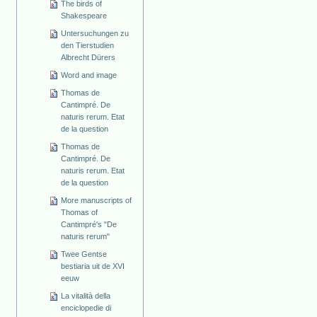
The birds of
Shakespeare
Untersuchungen zu
den Tierstudien
Albrecht Dürers
Word and image
Thomas de
Cantimpré. De
naturis rerum. Etat
de la question
Thomas de
Cantimpré. De
naturis rerum. Etat
de la question
More manuscripts of
Thomas of
Cantimpré's "De
naturis rerum"
Twee Gentse
bestiaria uit de XVI
eeuw
La vitalità della
enciclopedie di