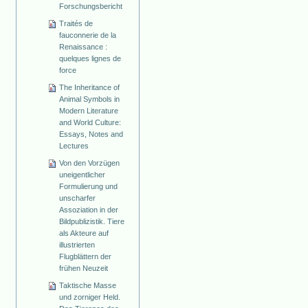
Forschungsbericht
Traités de
fauconnerie de la
Renaissance :
quelques lignes de
force
The Inheritance of
Animal Symbols in
Modern Literature
and World Culture:
Essays, Notes and
Lectures
Von den Vorzügen
uneigentlicher
Formulierung und
unscharfer
Assoziation in der
Bildpublizistik. Tiere
als Akteure auf
illustrierten
Flugblättern der
frühen Neuzeit
Taktische Masse
und zorniger Held.