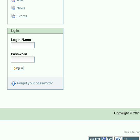
Wiki
News
Events
log in
Login Name
Password
Forgot your password?
Copyright ©
202
This site co