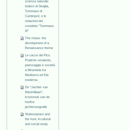
scienza naturale:
Isidoro di Siviglia,
Tommaso di
Cantimpré, e le
redazioni del
cosidetto "Tommaso
III"
The chase: the
development of a
Renaissance theme
Le cacce dei Pico.
Pratiche venatorie,
paessaggio e società
a Mirandola tra
Medioevo ed Età
moderna
De "Jachter van
Maximiliaan",
kroonstuk van de
hoofse
jachticonografie
Shakespeare and
the hunt. A cultural
and social study