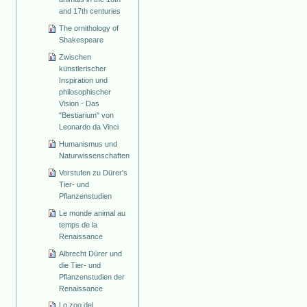
and 17th centuries
The ornithology of
Shakespeare
Zwischen
künstlerischer
Inspiration und
philosophischer
Vision - Das
"Bestiarium" von
Leonardo da Vinci
Humanismus und
Naturwissenschaften
Vorstufen zu Dürer's
Tier- und
Pflanzenstudien
Le monde animal au
temps de la
Renaissance
Albrecht Dürer und
die Tier- und
Pflanzenstudien der
Renaissance
Lo zoo del