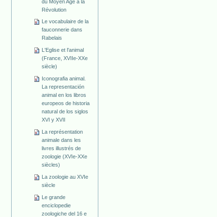
du Moyen Age à la
Révolution
Le vocabulaire de la
fauconnerie dans
Rabelais
L'Eglise et l'animal
(France, XVIIe-XXe
siècle)
Iconografia animal.
La representación
animal en los libros
europeos de historia
natural de los siglos
XVI y XVII
La représentation
animale dans les
livres illustrés de
zoologie (XVIe-XXe
siècles)
La zoologie au XVIe
siècle
Le grande
enciclopedie
zoologiche del 16 e