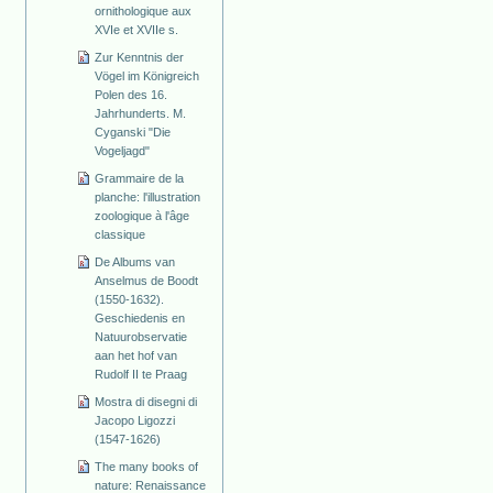
ornithologique aux
XVIe et XVIIe s.
Zur Kenntnis der
Vögel im Königreich
Polen des 16.
Jahrhunderts. M.
Cyganski "Die
Vogeljagd"
Grammaire de la
planche: l'illustration
zoologique à l'âge
classique
De Albums van
Anselmus de Boodt
(1550-1632).
Geschiedenis en
Natuurobservatie
aan het hof van
Rudolf II te Praag
Mostra di disegni di
Jacopo Ligozzi
(1547-1626)
The many books of
nature: Renaissance