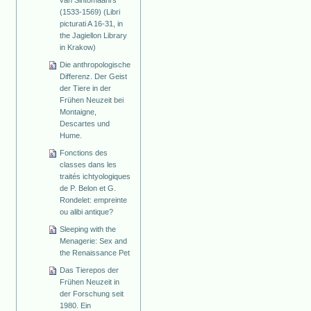
van Sintomaanrs
(1533-1569) (Libri
picturati A 16-31, in
the Jagiellon Library
in Krakow)
Die anthropologische
Differenz. Der Geist
der Tiere in der
Frühen Neuzeit bei
Montaigne,
Descartes und
Hume.
Fonctions des
classes dans les
traités ichtyologiques
de P. Belon et G.
Rondelet: empreinte
ou alibi antique?
Sleeping with the
Menagerie: Sex and
the Renaissance Pet
Das Tierepos der
Frühen Neuzeit in
der Forschung seit
1980. Ein