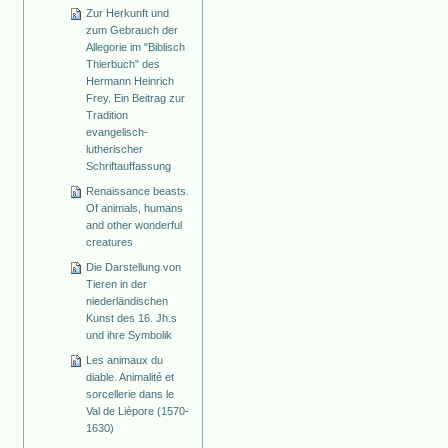
Zur Herkunft und
zum Gebrauch der
Allegorie im "Biblisch
Thierbuch" des
Hermann Heinrich
Frey. Ein Beitrag zur
Tradition
evangelisch-
lutherischer
Schriftauffassung
Renaissance beasts.
Of animals, humans
and other wonderful
creatures
Die Darstellung von
Tieren in der
niederländischen
Kunst des 16. Jh.s
und ihre Symbolik
Les animaux du
diable. Animalité et
sorcellerie dans le
Val de Lièpore (1570-
1630)