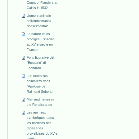
Count of Flanders at
Calais in 1532
Uomo e animale
noll'emblematica
rinascimentale
La nature et les
prodiges. L'insolite
au XVIe siècle en
France
Fonti figurative del
"Bestiario" di
Leonardo
Les exemples
animaliers dans
l'Apologie de
Raimond Sebond
Man and nature in
the Renaissance
Les animaux
symboliques dans
les bordines des
tapisseries
bruxelloises du XVIe
siècle