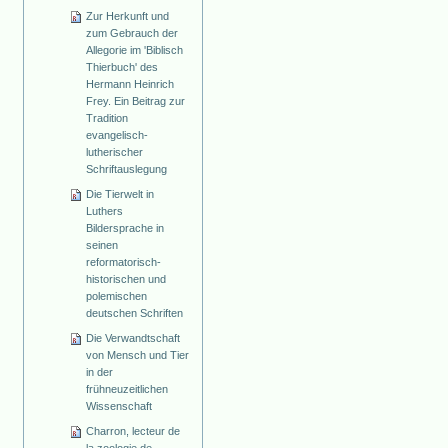
Zur Herkunft und
zum Gebrauch der
Allegorie im 'Biblisch
Thierbuch' des
Hermann Heinrich
Frey. Ein Beitrag zur
Tradition
evangelisch-
lutherischer
Schriftauslegung
Die Tierwelt in
Luthers
Bildersprache in
seinen
reformatorisch-
historischen und
polemischen
deutschen Schriften
Die Verwandtschaft
von Mensch und Tier
in der
frühneuzeitlichen
Wissenschaft
Charron, lecteur de