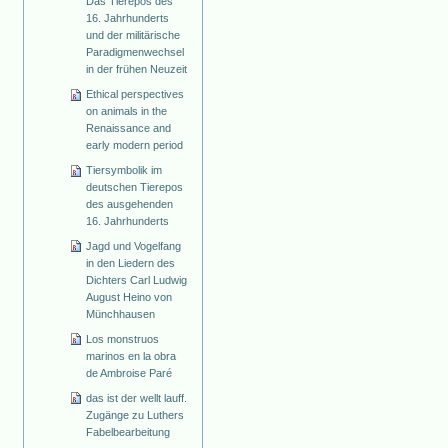
Das Tierepos des
16. Jahrhunderts
und der militärische
Paradigmenwechsel
in der frühen Neuzeit
Ethical perspectives
on animals in the
Renaissance and
early modern period
Tiersymbolik im
deutschen Tierepos
des ausgehenden
16. Jahrhunderts
Jagd und Vogelfang
in den Liedern des
Dichters Carl Ludwig
August Heino von
Münchhausen
Los monstruos
marinos en la obra
de Ambroise Paré
das ist der wellt lauff.
Zugänge zu Luthers
Fabelbearbeitung