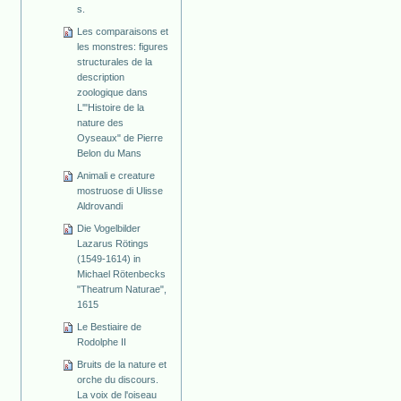
s.
Les comparaisons et
les monstres: figures
structurales de la
description
zoologique dans
L'"Histoire de la
nature des
Oyseaux" de Pierre
Belon du Mans
Animali e creature
mostruose di Ulisse
Aldrovandi
Die Vogelbilder
Lazarus Rötings
(1549-1614) in
Michael Rötenbecks
"Theatrum Naturae",
1615
Le Bestiaire de
Rodolphe II
Bruits de la nature et
orche du discours.
La voix de l'oiseau