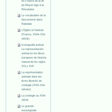
en France de la fin
du Moyen Age à la
Révolution
Le vocabulaire de la
fauconnerie dans
Rabelais
L'Eglise et l'animal
(France, XVIIe-XXe
siècle)
Iconografia animal.
La representación
animal en los libros
europeos de historia
natural de los siglos
XVI y XVII
La représentation
animale dans les
livres illustrés de
zoologie (XVIe-XXe
siècles)
La zoologie au XVIe
siècle
Le grande
enciclopedie