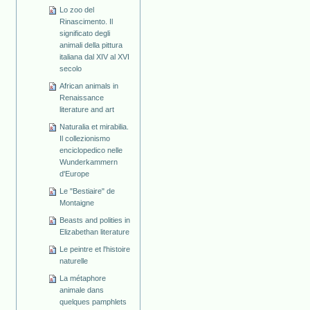
Lo zoo del
Rinascimento. Il
significato degli
animali della pittura
italiana dal XIV al XVI
secolo
African animals in
Renaissance
literature and art
Naturalia et mirabilia.
Il collezionismo
enciclopedico nelle
Wunderkammern
d'Europe
Le "Bestiaire" de
Montaigne
Beasts and polities in
Elizabethan literature
Le peintre et l'histoire
naturelle
La métaphore
animale dans
quelques pamphlets