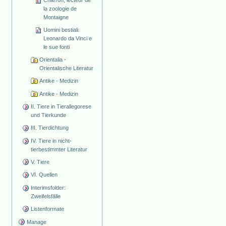
Charron, lecteur de
la zoologie de
Montaigne
Uomini bestiali.
Leonardo da Vinci e
le sue fonti
Orientalia -
Orientalische Literatur
Antike - Medizin
Antike - Medizin
II. Tiere in Tierallegorese
und Tierkunde
III. Tierdichtung
IV. Tiere in nicht-
tierbestimmter Literatur
V. Tiere
VI. Quellen
Interimsfolder:
Zweifelsfälle
Listenformate
Manage