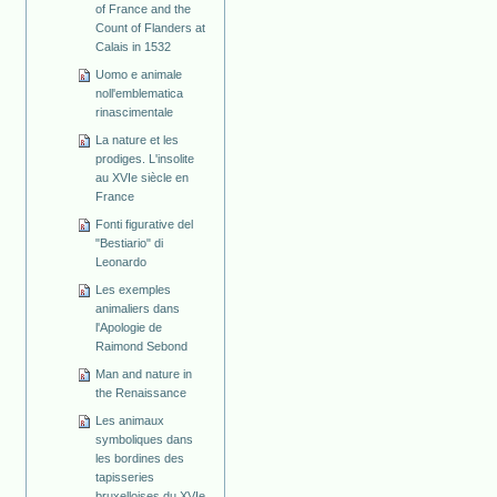
of France and the
Count of Flanders at
Calais in 1532
Uomo e animale
noll'emblematica
rinascimentale
La nature et les
prodiges. L'insolite
au XVIe siècle en
France
Fonti figurative del
"Bestiario" di
Leonardo
Les exemples
animaliers dans
l'Apologie de
Raimond Sebond
Man and nature in
the Renaissance
Les animaux
symboliques dans
les bordines des
tapisseries
bruxelloises du XVIe