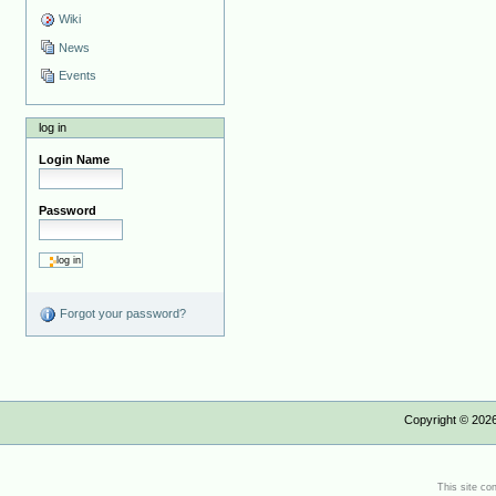
Wiki
News
Events
log in
Login Name
Password
Forgot your password?
Copyright ©
202
This site co