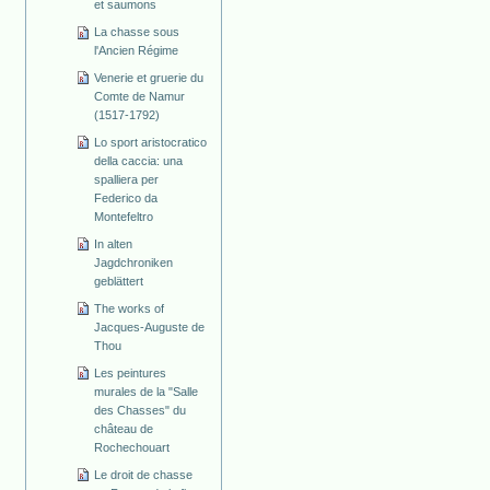
et saumons
La chasse sous
l'Ancien Régime
Venerie et gruerie du
Comte de Namur
(1517-1792)
Lo sport aristocratico
della caccia: una
spalliera per
Federico da
Montefeltro
In alten
Jagdchroniken
geblättert
The works of
Jacques-Auguste de
Thou
Les peintures
murales de la "Salle
des Chasses" du
château de
Rochechouart
Le droit de chasse