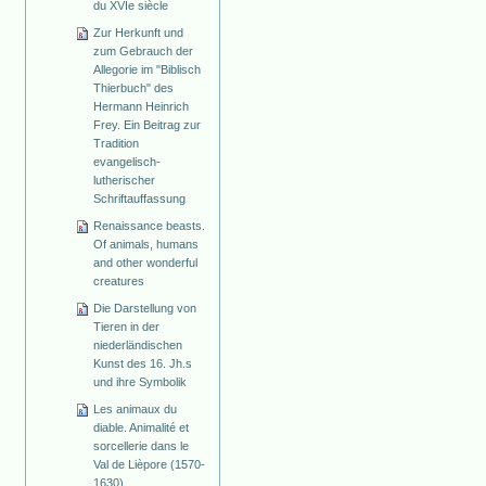
du XVIe siècle
Zur Herkunft und
zum Gebrauch der
Allegorie im "Biblisch
Thierbuch" des
Hermann Heinrich
Frey. Ein Beitrag zur
Tradition
evangelisch-
lutherischer
Schriftauffassung
Renaissance beasts.
Of animals, humans
and other wonderful
creatures
Die Darstellung von
Tieren in der
niederländischen
Kunst des 16. Jh.s
und ihre Symbolik
Les animaux du
diable. Animalité et
sorcellerie dans le
Val de Lièpore (1570-
1630)