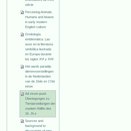
siècle
Perceiving Animals.
Humans and beasts
in early modern
English culture
Ornitología
emblemática. Las
aves en la literatura
simbólica ilustrada
en Europa durante
los siglos XVI y XVII
Het aards paradijs:
dierenvoorstellingen
in de Nederlanden
van de 16de en 17de
eeuw
Ad vivum puxit.
Überlegungen zu
Tierdarstellungen der
zweiten Hälfte des
16. Jh.s
Sources and
background to
discoveries of new