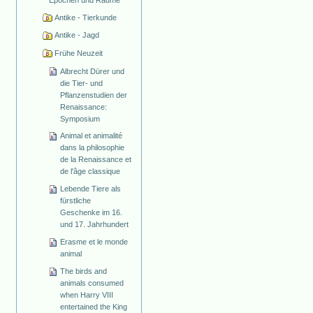
Antike - Tierkunde
Antike - Jagd
Frühe Neuzeit
Albrecht Dürer und
die Tier- und
Pflanzenstudien der
Renaissance:
Symposium
Animal et animalité
dans la philosophie
de la Renaissance et
de l'âge classique
Lebende Tiere als
fürstliche
Geschenke im 16.
und 17. Jahrhundert
Erasme et le monde
animal
The birds and
animals consumed
when Harry VIII
entertained the King