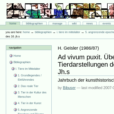
Skip
to
content.
|
Skip
Bibliographie-Portal
to
Sections
home
bibliographien
manage
wiki
news
events
navigation
Personal
tools
→
→
→
you are here:
home
bibliographien
i. tiere im mittelalter
5. angrenzende epoch
des 16. jh.s
H. Geisler
(
1986/87
)
navigation
Ad vivum puxit. Üb
Home
Bibliographien
Tierdarstellungen d
I. Tiere im Mittelalter
Jh.s
1. Grundlegendes /
Jahrbuch der kunsthistori
Einführendes
2. Das reale Tier
by
Bibuser
—
last modified
2007-
3. Tier in der Kultur des
Menschen
4. Tier in der Kunst
5. Angrenzende
Epochen und Räume