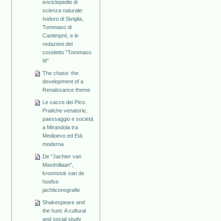
enciclopedie di
scienza naturale:
Isidoro di Siviglia,
Tommaso di
Cantimpré, e le
redazioni del
cosidetto "Tommaso
III"
The chase: the
development of a
Renaissance theme
Le cacce dei Pico.
Pratiche venatorie,
paessaggio e società
a Mirandola tra
Medioevo ed Età
moderna
De "Jachter van
Maximiliaan",
kroonstuk van de
hoofse
jachticonografie
Shakespeare and
the hunt. A cultural
and social study