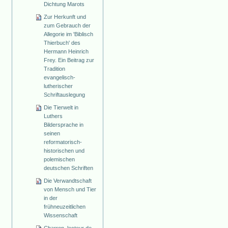
Dichtung Marots
Zur Herkunft und
zum Gebrauch der
Allegorie im 'Biblisch
Thierbuch' des
Hermann Heinrich
Frey. Ein Beitrag zur
Tradition
evangelisch-
lutherischer
Schriftauslegung
Die Tierwelt in
Luthers
Bildersprache in
seinen
reformatorisch-
historischen und
polemischen
deutschen Schriften
Die Verwandtschaft
von Mensch und Tier
in der
frühneuzeitlichen
Wissenschaft