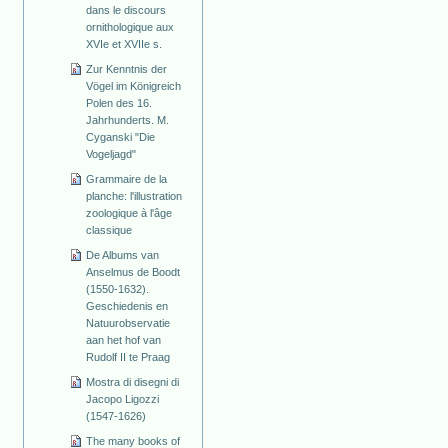
dans le discours
ornithologique aux
XVIe et XVIIe s.
Zur Kenntnis der
Vögel im Königreich
Polen des 16.
Jahrhunderts. M.
Cyganski "Die
Vogeljagd"
Grammaire de la
planche: l'illustration
zoologique à l'âge
classique
De Albums van
Anselmus de Boodt
(1550-1632).
Geschiedenis en
Natuurobservatie
aan het hof van
Rudolf II te Praag
Mostra di disegni di
Jacopo Ligozzi
(1547-1626)
The many books of