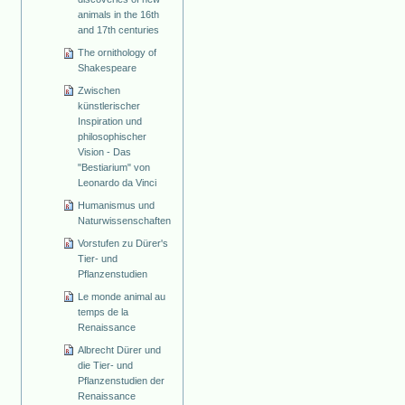
animals in the 16th
and 17th centuries
The ornithology of
Shakespeare
Zwischen
künstlerischer
Inspiration und
philosophischer
Vision - Das
"Bestiarium" von
Leonardo da Vinci
Humanismus und
Naturwissenschaften
Vorstufen zu Dürer's
Tier- und
Pflanzenstudien
Le monde animal au
temps de la
Renaissance
Albrecht Dürer und
die Tier- und
Pflanzenstudien der
Renaissance