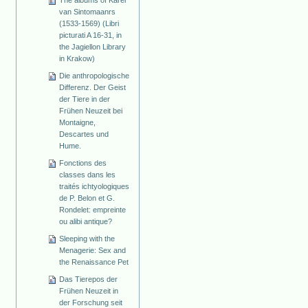
The albums of Karel
van Sintomaanrs
(1533-1569) (Libri
picturati A 16-31, in
the Jagiellon Library
in Krakow)
Die anthropologische
Differenz. Der Geist
der Tiere in der
Frühen Neuzeit bei
Montaigne,
Descartes und
Hume.
Fonctions des
classes dans les
traités ichtyologiques
de P. Belon et G.
Rondelet: empreinte
ou alibi antique?
Sleeping with the
Menagerie: Sex and
the Renaissance Pet
Das Tierepos der
Frühen Neuzeit in
der Forschung seit