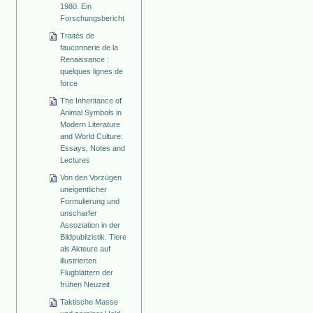
1980. Ein
Forschungsbericht
Traités de
fauconnerie de la
Renaissance :
quelques lignes de
force
The Inheritance of
Animal Symbols in
Modern Literature
and World Culture:
Essays, Notes and
Lectures
Von den Vorzügen
uneigentlicher
Formulierung und
unscharfer
Assoziation in der
Bildpublizistik. Tiere
als Akteure auf
illustrierten
Flugblättern der
frühen Neuzeit
Taktische Masse