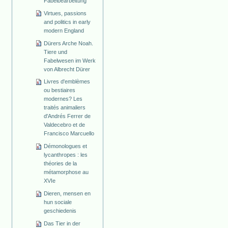
Fabelbearbeitung
Virtues, passions
and politics in early
modern England
Dürers Arche Noah.
Tiere und
Fabelwesen im Werk
von Albrecht Dürer
Livres d'emblèmes
ou bestiaires
modernes? Les
traités animaliers
d'Andrés Ferrer de
Valdecebro et de
Francisco Marcuello
Démonologues et
lycanthropes : les
théories de la
métamorphose au
XVIe
Dieren, mensen en
hun sociale
geschiedenis
Das Tier in der