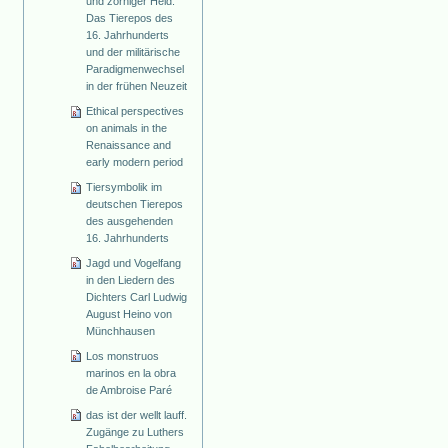
und zorniger Held.
Das Tierepos des
16. Jahrhunderts
und der militärische
Paradigmenwechsel
in der frühen Neuzeit
Ethical perspectives
on animals in the
Renaissance and
early modern period
Tiersymbolik im
deutschen Tierepos
des ausgehenden
16. Jahrhunderts
Jagd und Vogelfang
in den Liedern des
Dichters Carl Ludwig
August Heino von
Münchhausen
Los monstruos
marinos en la obra
de Ambroise Paré
das ist der wellt lauff.
Zugänge zu Luthers