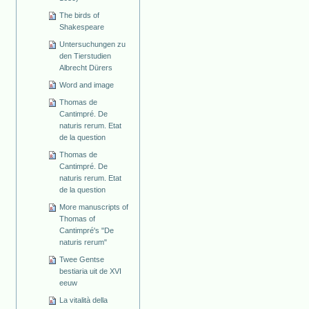
The birds of
Shakespeare
Untersuchungen zu
den Tierstudien
Albrecht Dürers
Word and image
Thomas de
Cantimpré. De
naturis rerum. Etat
de la question
Thomas de
Cantimpré. De
naturis rerum. Etat
de la question
More manuscripts of
Thomas of
Cantimpré's "De
naturis rerum"
Twee Gentse
bestiaria uit de XVI
eeuw
La vitalità della