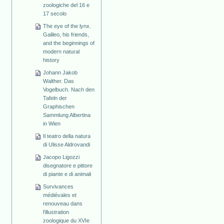
zoologiche del 16 e
17 secolo
The eye of the lynx.
Galileo, his friends,
and the beginnings of
modern natural
history
Johann Jakob
Walther. Das
Vogelbuch. Nach den
Tafeln der
Graphischen
Sammlung Albertina
in Wien
Il teatro della natura
di Ulisse Aldrovandi
Jacopo Ligozzi
disegnatore e pittore
di piante e di animali
Survivances
médiévales et
renouveau dans
l'illustration
zoologique du XVIe