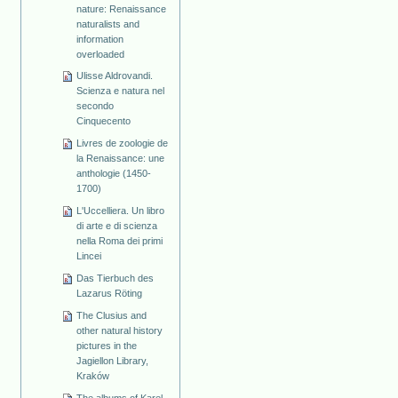
nature: Renaissance
naturalists and
information
overloaded
Ulisse Aldrovandi.
Scienza e natura nel
secondo
Cinquecento
Livres de zoologie de
la Renaissance: une
anthologie (1450-
1700)
L'Uccelliera. Un libro
di arte e di scienza
nella Roma dei primi
Lincei
Das Tierbuch des
Lazarus Röting
The Clusius and
other natural history
pictures in the
Jagiellon Library,
Kraków