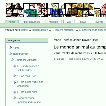
Skip
to
content.
|
Skip
Bibliographie-Portal
to
Sections
home
bibliographien
manage
wiki
news
events
navigation
Personal
tools
→
→
→
you are here:
home
bibliographien
i. tiere im mittelalter
5. angrenzende epoch
Marie-Thérèse Jones-Davies
(
1990
)
navigation
Le monde animal au temp
Home
Paris. Centre de recherches sur la Rena
Bibliographien
by
Bibuser
—
last modified
2007-06-27 09:19
I. Tiere im Mittelalter
1. Grundlegendes /
Einführendes
2. Das reale Tier
3. Tier in der Kultur des
Menschen
4. Tier in der Kunst
5. Angrenzende
Epochen und Räume