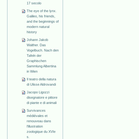
17 secolo
The eye of the lynx.
Galileo, his friends,
and the beginnings of
modern natural
history
Johann Jakob
Walther. Das
Vogelbuch. Nach den
Tafeln der
Graphischen
Sammlung Albertina
in Wien
Il teatro della natura
di Ulisse Aldrovandi
Jacopo Ligozzi
disegnatore e pittore
di piante e di animali
Survivances
médiévales et
renouveau dans
l'illustration
zoologique du XVIe
s.