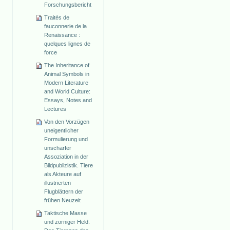
Forschungsbericht
Traités de
fauconnerie de la
Renaissance :
quelques lignes de
force
The Inheritance of
Animal Symbols in
Modern Literature
and World Culture:
Essays, Notes and
Lectures
Von den Vorzügen
uneigentlicher
Formulierung und
unscharfer
Assoziation in der
Bildpublizistik. Tiere
als Akteure auf
illustrierten
Flugblättern der
frühen Neuzeit
Taktische Masse
und zorniger Held.