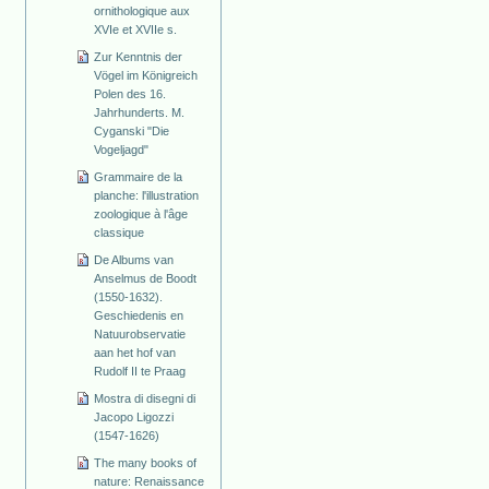
ornithologique aux
XVIe et XVIIe s.
Zur Kenntnis der
Vögel im Königreich
Polen des 16.
Jahrhunderts. M.
Cyganski "Die
Vogeljagd"
Grammaire de la
planche: l'illustration
zoologique à l'âge
classique
De Albums van
Anselmus de Boodt
(1550-1632).
Geschiedenis en
Natuurobservatie
aan het hof van
Rudolf II te Praag
Mostra di disegni di
Jacopo Ligozzi
(1547-1626)
The many books of
nature: Renaissance