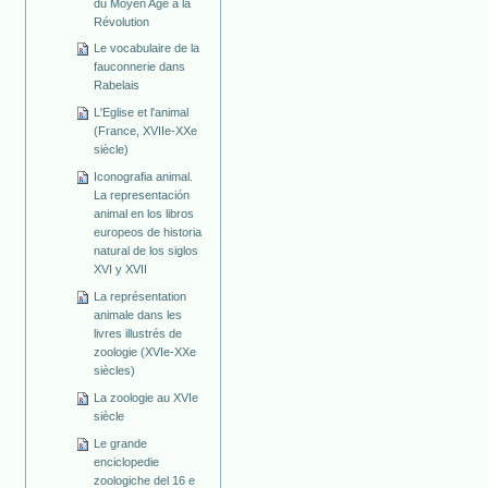
du Moyen Age à la
Révolution
Le vocabulaire de la
fauconnerie dans
Rabelais
L'Eglise et l'animal
(France, XVIIe-XXe
siècle)
Iconografia animal.
La representación
animal en los libros
europeos de historia
natural de los siglos
XVI y XVII
La représentation
animale dans les
livres illustrés de
zoologie (XVIe-XXe
siècles)
La zoologie au XVIe
siècle
Le grande
enciclopedie
zoologiche del 16 e