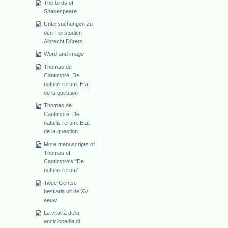
The birds of
Shakespeare
Untersuchungen zu
den Tierstudien
Albrecht Dürers
Word and image
Thomas de
Cantimpré. De
naturis rerum. Etat
de la question
Thomas de
Cantimpré. De
naturis rerum. Etat
de la question
More manuscripts of
Thomas of
Cantimpré's "De
naturis rerum"
Twee Gentse
bestiaria uit de XVI
eeuw
La vitalità della
enciclopedie di