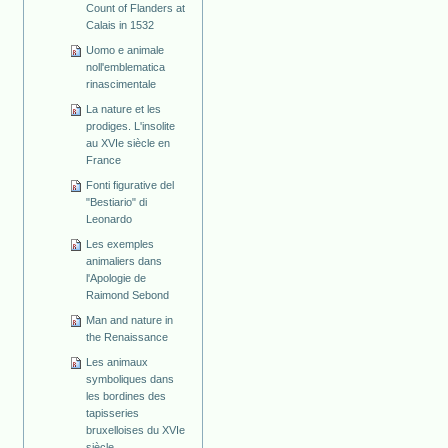
Count of Flanders at
Calais in 1532
Uomo e animale
noll'emblematica
rinascimentale
La nature et les
prodiges. L'insolite
au XVIe siècle en
France
Fonti figurative del
"Bestiario" di
Leonardo
Les exemples
animaliers dans
l'Apologie de
Raimond Sebond
Man and nature in
the Renaissance
Les animaux
symboliques dans
les bordines des
tapisseries
bruxelloises du XVIe
siècle