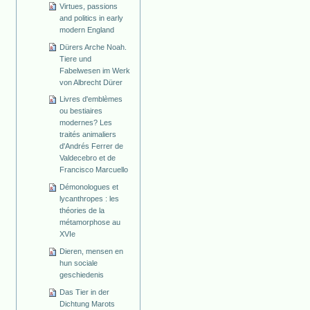
Virtues, passions
and politics in early
modern England
Dürers Arche Noah.
Tiere und
Fabelwesen im Werk
von Albrecht Dürer
Livres d'emblèmes
ou bestiaires
modernes? Les
traités animaliers
d'Andrés Ferrer de
Valdecebro et de
Francisco Marcuello
Démonologues et
lycanthropes : les
théories de la
métamorphose au
XVIe
Dieren, mensen en
hun sociale
geschiedenis
Das Tier in der
Dichtung Marots