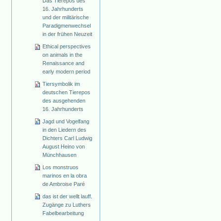
Das Tierepos des
16. Jahrhunderts
und der militärische
Paradigmenwechsel
in der frühen Neuzeit
Ethical perspectives
on animals in the
Renaissance and
early modern period
Tiersymbolik im
deutschen Tierepos
des ausgehenden
16. Jahrhunderts
Jagd und Vogelfang
in den Liedern des
Dichters Carl Ludwig
August Heino von
Münchhausen
Los monstruos
marinos en la obra
de Ambroise Paré
das ist der wellt lauff.
Zugänge zu Luthers
Fabelbearbeitung