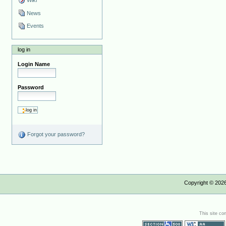
Wiki
News
Events
log in
Login Name
Password
Forgot your password?
Copyright ©
202
This site co