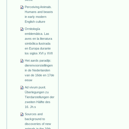
Perceiving Animals.
Humans and beasts
in early modern
English culture
Ornitología
emblemática. Las
aves en la literatura
simbólica ilustrada
en Europa durante
los siglos XVI y XVII
Het aards paradijs:
dierenvoorstellingen
in de Nederlanden
van de 16de en 17de
eeuw
Ad vivum puxit.
Überlegungen zu
Tierdarstellungen der
zweiten Hälfte des
16. Jh.s
Sources and
background to
discoveries of new
animals in the 16th