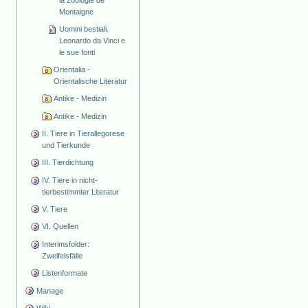
la zoologie de
Montaigne
Uomini bestiali.
Leonardo da Vinci e
le sue fonti
Orientalia -
Orientalische Literatur
Antike - Medizin
Antike - Medizin
II. Tiere in Tierallegorese
und Tierkunde
III. Tierdichtung
IV. Tiere in nicht-
tierbestimmter Literatur
V. Tiere
VI. Quellen
Interimsfolder:
Zweifelsfälle
Listenformate
Manage