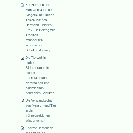
Zur Herkunft und
zum Gebrauch der
Allegorie im 'Biblisch
Thierbuch' des
Hermann Heinrich
Frey. Ein Beitrag zur
Tradition
evangelisch-
lutherischer
Schriftauslegung
Die Tierwelt in
Luthers
Bildersprache in
seinen
reformatorisch-
historischen und
polemischen
deutschen Schriften
Die Verwandtschaft
von Mensch und Tier
in der
frühneuzeitlichen
Wissenschaft
Charron, lecteur de