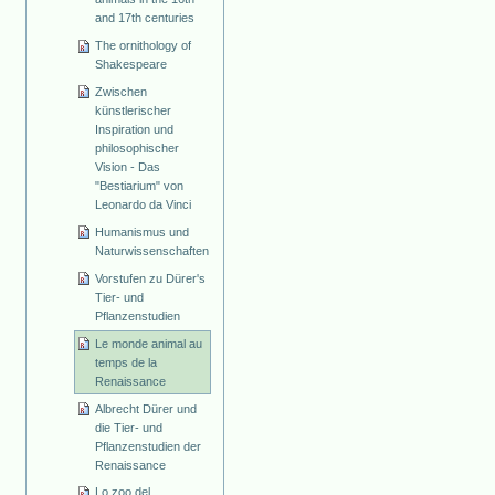
and 17th centuries
The ornithology of
Shakespeare
Zwischen
künstlerischer
Inspiration und
philosophischer
Vision - Das
"Bestiarium" von
Leonardo da Vinci
Humanismus und
Naturwissenschaften
Vorstufen zu Dürer's
Tier- und
Pflanzenstudien
Le monde animal au
temps de la
Renaissance
Albrecht Dürer und
die Tier- und
Pflanzenstudien der
Renaissance
Lo zoo del