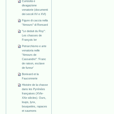
Curiosità e
divagazione
venatorie (documenti
dei secoli XV e XVI)
Figure di caccia nella
"Amours" di Ronsard
"Le deduit du Roy":
Les chasses de
François Ier
Petrarchismo e arte
venatoria nelle
"Amours de
Cassandre": 'Franc
de raison, esclave
de fureur'
Bonivard et la
Fauconnerie
Histoire de la chasse
dans les Pyrénées
françaises (XVIe-
XXe siècles). Ours,
loups, lynx,
bouquetins, rapaces
et saumons