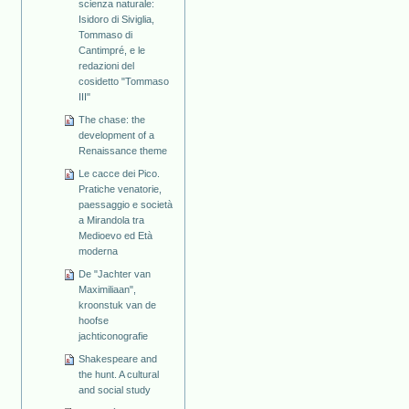
scienza naturale:
Isidoro di Siviglia,
Tommaso di
Cantimpré, e le
redazioni del
cosidetto "Tommaso
III"
The chase: the
development of a
Renaissance theme
Le cacce dei Pico.
Pratiche venatorie,
paessaggio e società
a Mirandola tra
Medioevo ed Età
moderna
De "Jachter van
Maximiliaan",
kroonstuk van de
hoofse
jachticonografie
Shakespeare and
the hunt. A cultural
and social study