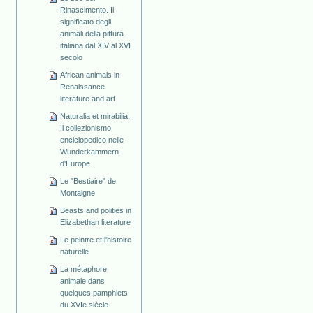
Rinascimento. Il
significato degli
animali della pittura
italiana dal XIV al XVI
secolo
African animals in
Renaissance
literature and art
Naturalia et mirabilia.
Il collezionismo
enciclopedico nelle
Wunderkammern
d'Europe
Le "Bestiaire" de
Montaigne
Beasts and polities in
Elizabethan literature
Le peintre et l'histoire
naturelle
La métaphore
animale dans
quelques pamphlets
du XVIe siècle