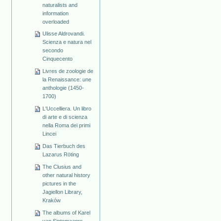
naturalists and
information
overloaded
Ulisse Aldrovandi.
Scienza e natura nel
secondo
Cinquecento
Livres de zoologie de
la Renaissance: une
anthologie (1450-
1700)
L'Uccelliera. Un libro
di arte e di scienza
nella Roma dei primi
Lincei
Das Tierbuch des
Lazarus Röting
The Clusius and
other natural history
pictures in the
Jagiellon Library,
Kraków
The albums of Karel