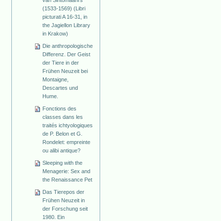
van Sintomaanrs
(1533-1569) (Libri
picturati A 16-31, in
the Jagiellon Library
in Krakow)
Die anthropologische
Differenz. Der Geist
der Tiere in der
Frühen Neuzeit bei
Montaigne,
Descartes und
Hume.
Fonctions des
classes dans les
traités ichtyologiques
de P. Belon et G.
Rondelet: empreinte
ou alibi antique?
Sleeping with the
Menagerie: Sex and
the Renaissance Pet
Das Tierepos der
Frühen Neuzeit in
der Forschung seit
1980. Ein