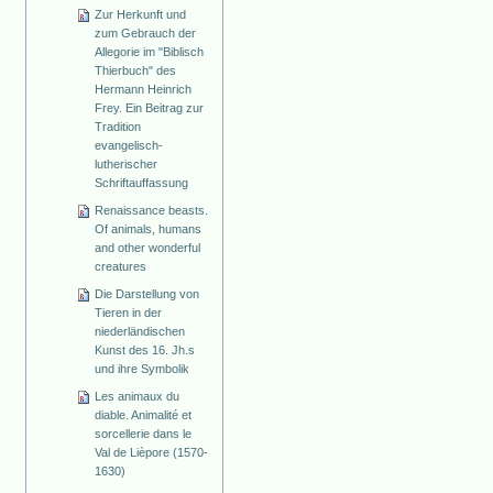
Zur Herkunft und
zum Gebrauch der
Allegorie im "Biblisch
Thierbuch" des
Hermann Heinrich
Frey. Ein Beitrag zur
Tradition
evangelisch-
lutherischer
Schriftauffassung
Renaissance beasts.
Of animals, humans
and other wonderful
creatures
Die Darstellung von
Tieren in der
niederländischen
Kunst des 16. Jh.s
und ihre Symbolik
Les animaux du
diable. Animalité et
sorcellerie dans le
Val de Lièpore (1570-
1630)