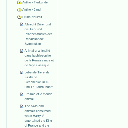
Antike - Tierkunde
Antike - Jagd
Frühe Neuzeit
Albrecht Dürer und
die Tier- und
Pflanzenstudien der
Renaissance:
Symposium
Animal et animalité
dans la philosophie
de la Renaissance et
de l'âge classique
Lebende Tiere als
fürstliche
Geschenke im 16.
und 17. Jahrhundert
Erasme et le monde
animal
The birds and
animals consumed
when Harry VIII
entertained the King
of France and the