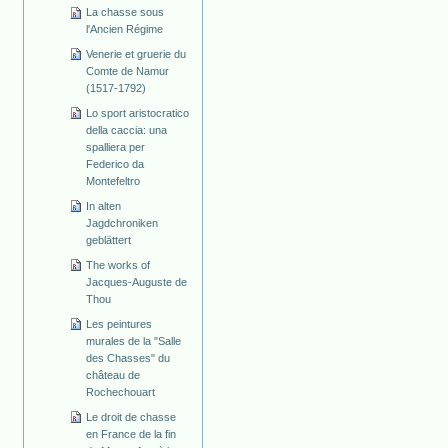
La chasse sous
l'Ancien Régime
Venerie et gruerie du
Comte de Namur
(1517-1792)
Lo sport aristocratico
della caccia: una
spalliera per
Federico da
Montefeltro
In alten
Jagdchroniken
geblättert
The works of
Jacques-Auguste de
Thou
Les peintures
murales de la "Salle
des Chasses" du
château de
Rochechouart
Le droit de chasse
en France de la fin