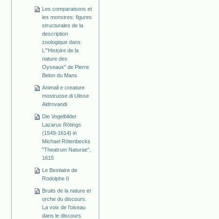
Les comparaisons et
les monstres: figures
structurales de la
description
zoologique dans
L'"Histoire de la
nature des
Oyseaux" de Pierre
Belon du Mans
Animali e creature
mostruose di Ulisse
Aldrovandi
Die Vogelbilder
Lazarus Rötings
(1549-1614) in
Michael Rötenbecks
"Theatrum Naturae",
1615
Le Bestiaire de
Rodolphe II
Bruits de la nature et
orche du discours.
La voix de l'oiseau
dans le discours