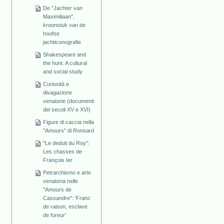
De "Jachter van
Maximiliaan",
kroonstuk van de
hoofse
jachticonografie
Shakespeare and
the hunt. A cultural
and social study
Curiosità e
divagazione
venatorie (documenti
dei secoli XV e XVI)
Figure di caccia nella
"Amours" di Ronsard
"Le deduit du Roy":
Les chasses de
François Ier
Petrarchismo e arte
venatoria nelle
"Amours de
Cassandre": 'Franc
de raison, esclave
de fureur'