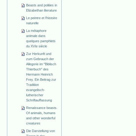
Beasts and polities in
Elizabethan literature
Le peintre et l'histoire
naturelle
La métaphore
animale dans
quelques pamphlets
du XVIe siècle
Zur Herkunft und
zum Gebrauch der
Allegorie im "Biblisch
Thierbuch" des
Hermann Heinrich
Frey. Ein Beitrag zur
Tradition
evangelisch-
lutherischer
Schriftauffassung
Renaissance beasts.
Of animals, humans
and other wonderful
creatures
Die Darstellung von