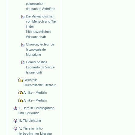
polemischen
deutschen Schriften
Die Verwandtschaft
von Mensch und Tier
in der
frühneuzeitlichen
Wissenschaft
Charron, lecteur de
la zoologie de
Montaigne
Uomini bestiali.
Leonardo da Vinci e
le sue fonti
Orientalia -
Orientalische Literatur
Antike - Medizin
Antike - Medizin
II. Tiere in Tierallegorese
und Tierkunde
III. Tierdichtung
IV. Tiere in nicht-
tierbestimmter Literatur