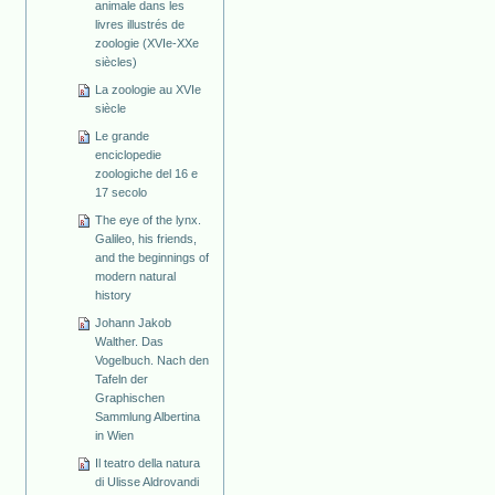
animale dans les
livres illustrés de
zoologie (XVIe-XXe
siècles)
La zoologie au XVIe
siècle
Le grande
enciclopedie
zoologiche del 16 e
17 secolo
The eye of the lynx.
Galileo, his friends,
and the beginnings of
modern natural
history
Johann Jakob
Walther. Das
Vogelbuch. Nach den
Tafeln der
Graphischen
Sammlung Albertina
in Wien
Il teatro della natura
di Ulisse Aldrovandi