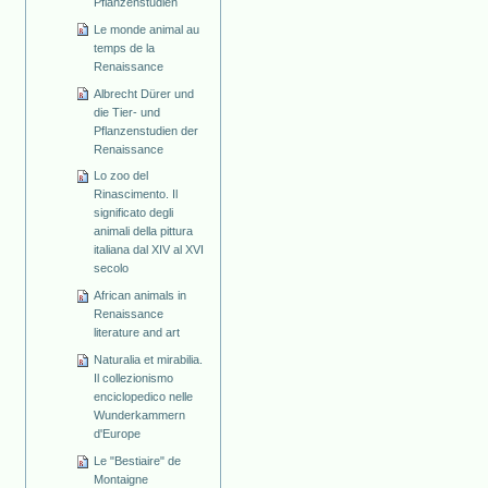
Pflanzenstudien
Le monde animal au
temps de la
Renaissance
Albrecht Dürer und
die Tier- und
Pflanzenstudien der
Renaissance
Lo zoo del
Rinascimento. Il
significato degli
animali della pittura
italiana dal XIV al XVI
secolo
African animals in
Renaissance
literature and art
Naturalia et mirabilia.
Il collezionismo
enciclopedico nelle
Wunderkammern
d'Europe
Le "Bestiaire" de
Montaigne