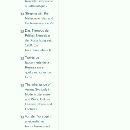
Rondelet: empreinte
ou alibi antique?
Sleeping with the
Menagerie: Sex and
the Renaissance Pet
Das Tierepos der
Frühen Neuzeit in
der Forschung seit
1980. Ein
Forschungsbericht
Traités de
fauconnerie de la
Renaissance :
quelques lignes de
force
The Inheritance of
Animal Symbols in
Modern Literature
and World Culture:
Essays, Notes and
Lectures
Von den Vorzügen
uneigentlicher
Formulierung und