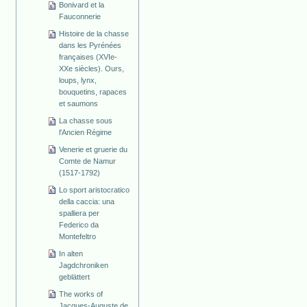
Bonivard et la
Fauconnerie
Histoire de la chasse
dans les Pyrénées
françaises (XVIe-
XXe siècles). Ours,
loups, lynx,
bouquetins, rapaces
et saumons
La chasse sous
l'Ancien Régime
Venerie et gruerie du
Comte de Namur
(1517-1792)
Lo sport aristocratico
della caccia: una
spalliera per
Federico da
Montefeltro
In alten
Jagdchroniken
geblättert
The works of
Jacques-Auguste de