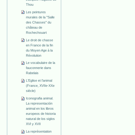
Thou
Les peintures
murales de la "Salle
des Chasses" du
château de
Rochechouart
Le droit de chasse
en France de la fin
du Moyen Age à la
Révolution
Le vocabulaire de la
fauconnerie dans
Rabelais
L'Eglise et l'animal
(France, XVIIe-XXe
siècle)
Iconografia animal.
La representación
animal en los libros
europeos de historia
natural de los siglos
XVI y XVII
La représentation