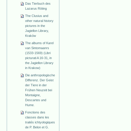
Das Tierbuch des
Lazarus Röting
The Clusius and
other natural history
pictures in the
Jagiellon Library,
Kraków
The albums of Karel
van Sintomaanrs
(1533-1569) (Libri
picturati A 16-31, in
the Jagiellon Library
in Krakow)
Die anthropologische
Differenz. Der Geist
der Tiere in der
Frühen Neuzeit bei
Montaigne,
Descartes und
Hume.
Fonctions des
classes dans les
traités ichtyologiques
de P. Belon et G.