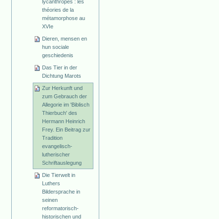
lycanthropes : les
théories de la
métamorphose au
XVIe
Dieren, mensen en
hun sociale
geschiedenis
Das Tier in der
Dichtung Marots
Zur Herkunft und
zum Gebrauch der
Allegorie im 'Biblisch
Thierbuch' des
Hermann Heinrich
Frey. Ein Beitrag zur
Tradition
evangelisch-
lutherischer
Schriftauslegung
Die Tierwelt in
Luthers
Bildersprache in
seinen
reformatorisch-
historischen und