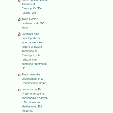
Thomas of
Cantimpré's "De
naturis rerum"
Twee Gentse
bestiaria uit de XVI
eeuw
La vitalità della
enciclopedie di
scienza naturale:
Isidoro di Siviglia,
Tommaso di
Cantimpré, e le
redazioni del
cosidetto "Tommaso
III"
The chase: the
development of a
Renaissance theme
Le cacce dei Pico.
Pratiche venatorie,
paessaggio e società
a Mirandola tra
Medioevo ed Età
moderna