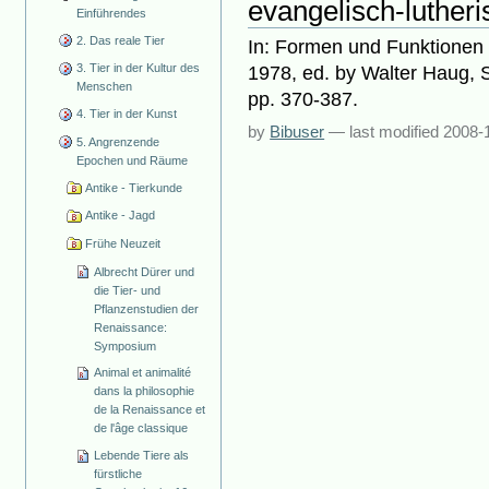
evangelisch-lutheri
Einführendes
2. Das reale Tier
In: Formen und Funktionen 
3. Tier in der Kultur des
1978, ed. by Walter Haug, 
Menschen
pp. 370-387.
4. Tier in der Kunst
by
Bibuser
—
last modified
2008-
5. Angrenzende
Epochen und Räume
Antike - Tierkunde
Antike - Jagd
Frühe Neuzeit
Albrecht Dürer und
die Tier- und
Pflanzenstudien der
Renaissance:
Symposium
Animal et animalité
dans la philosophie
de la Renaissance et
de l'âge classique
Lebende Tiere als
fürstliche