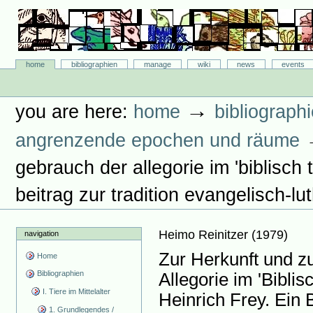
Skip
to
content.
|
Skip
Bibliographie-Portal
to
Sections
home
bibliographien
manage
wiki
news
events
navigation
Personal
tools
→
you are here:
home
bibliograph
angrenzende epochen und räume
gebrauch der allegorie im 'biblisch 
beitrag zur tradition evangelisch-lu
Heimo Reinitzer
(
1979
)
navigation
Zur Herkunft und 
Home
Bibliographien
Allegorie im 'Bibli
I. Tiere im Mittelalter
Heinrich Frey. Ein B
1. Grundlegendes /