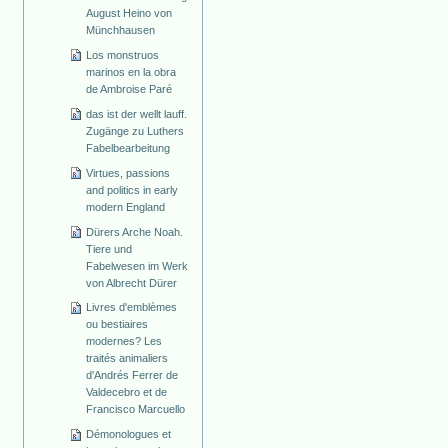
August Heino von
Münchhausen
Los monstruos
marinos en la obra
de Ambroise Paré
das ist der wellt lauff.
Zugänge zu Luthers
Fabelbearbeitung
Virtues, passions
and politics in early
modern England
Dürers Arche Noah.
Tiere und
Fabelwesen im Werk
von Albrecht Dürer
Livres d'emblèmes
ou bestiaires
modernes? Les
traités animaliers
d'Andrés Ferrer de
Valdecebro et de
Francisco Marcuello
Démonologues et