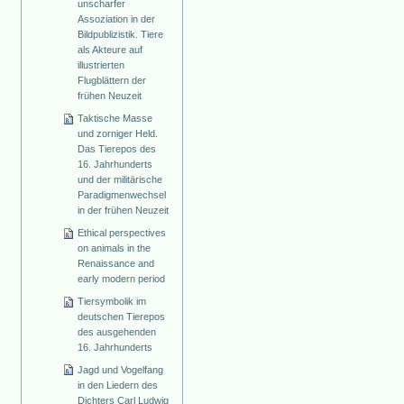
unscharfer
Assoziation in der
Bildpublizistik. Tiere
als Akteure auf
illustrierten
Flugblättern der
frühen Neuzeit
Taktische Masse
und zorniger Held.
Das Tierepos des
16. Jahrhunderts
und der militärische
Paradigmenwechsel
in der frühen Neuzeit
Ethical perspectives
on animals in the
Renaissance and
early modern period
Tiersymbolik im
deutschen Tierepos
des ausgehenden
16. Jahrhunderts
Jagd und Vogelfang
in den Liedern des
Dichters Carl Ludwig