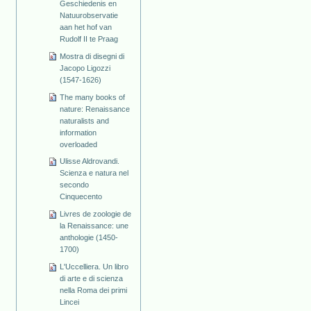
Geschiedenis en
Natuurobservatie
aan het hof van
Rudolf II te Praag
Mostra di disegni di
Jacopo Ligozzi
(1547-1626)
The many books of
nature: Renaissance
naturalists and
information
overloaded
Ulisse Aldrovandi.
Scienza e natura nel
secondo
Cinquecento
Livres de zoologie de
la Renaissance: une
anthologie (1450-
1700)
L'Uccelliera. Un libro
di arte e di scienza
nella Roma dei primi
Lincei