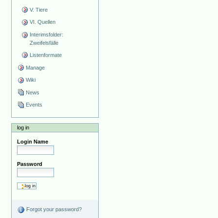
V. Tiere
VI. Quellen
Interimsfolder:
Zweifelsfälle
Listenformate
Manage
Wiki
News
Events
log in
Login Name
Password
Forgot your password?