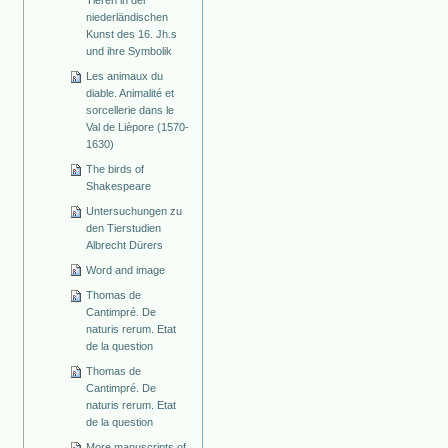
Tieren in der
niederländischen
Kunst des 16. Jh.s
und ihre Symbolik
Les animaux du
diable. Animalité et
sorcellerie dans le
Val de Lièpore (1570-
1630)
The birds of
Shakespeare
Untersuchungen zu
den Tierstudien
Albrecht Dürers
Word and image
Thomas de
Cantimpré. De
naturis rerum. Etat
de la question
Thomas de
Cantimpré. De
naturis rerum. Etat
de la question
More manuscripts of