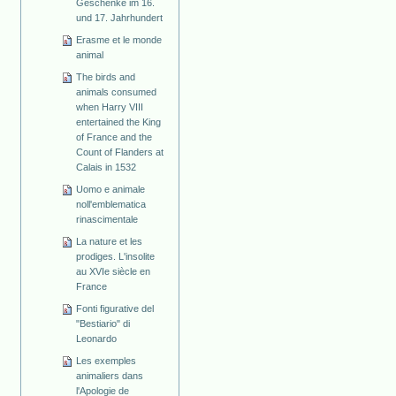
Geschenke im 16.
und 17. Jahrhundert
Erasme et le monde
animal
The birds and
animals consumed
when Harry VIII
entertained the King
of France and the
Count of Flanders at
Calais in 1532
Uomo e animale
noll'emblematica
rinascimentale
La nature et les
prodiges. L'insolite
au XVIe siècle en
France
Fonti figurative del
"Bestiario" di
Leonardo
Les exemples
animaliers dans
l'Apologie de