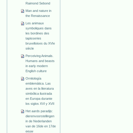
Raimond Sebond
Man and nature in
the Renaissance
Les animaux
symboliques dans
les bordines des
tapisseries
bruxelloises du XVIe
siècle
Perceiving Animals.
Humans and beasts
in early modern
English culture
Ornitología
emblemática. Las
aves en la literatura
simbólica ilustrada
en Europa durante
los siglos XVI y XVII
Het aards paradijs:
dierenvoorstellingen
in de Nederlanden
van de 16de en 17de
eeuw