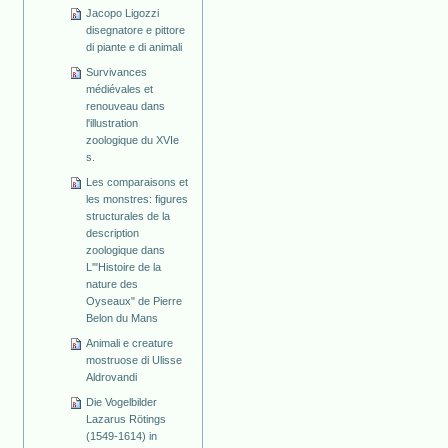
Jacopo Ligozzi
disegnatore e pittore
di piante e di animali
Survivances
médiévales et
renouveau dans
l'illustration
zoologique du XVIe
s.
Les comparaisons et
les monstres: figures
structurales de la
description
zoologique dans
L'"Histoire de la
nature des
Oyseaux" de Pierre
Belon du Mans
Animali e creature
mostruose di Ulisse
Aldrovandi
Die Vogelbilder
Lazarus Rötings
(1549-1614) in