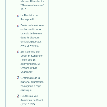
Michael Rötenbecks
"Theatrum Naturae",
1615
Le Bestiaire de
Rodolphe II
Bruits de la nature et
orche du discours.
La voix de l'oiseau
dans le discours
ornithologique aux
XVIe et XVIIe s.
Zur Kenntnis der
Vögel im Königreich
Polen des 16.
Jahrhunderts. M.
Cyganski "Die
Vogeljagd"
Grammaire de la
planche: l'illustration
zoologique à l'âge
classique
De Albums van
Anselmus de Boodt
(1550-1632).