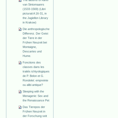
The albums of Karel
van Sintomaanrs
(1533-1569) (Libri
picturati A 16-31, in
the Jagiellon Library
in Krakow)
Die anthropologische
Differenz. Der Geist
der Tiere in der
Frühen Neuzeit bei
Montaigne,
Descartes und
Hume.
Fonctions des
classes dans les
traités ichtyologiques
de P. Belon et G.
Rondelet: empreinte
ou alibi antique?
Sleeping with the
Menagerie: Sex and
the Renaissance Pet
Das Tierepos der
Frühen Neuzeit in
der Forschung seit