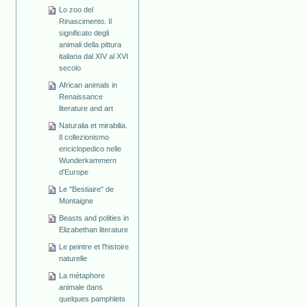
Lo zoo del
Rinascimento. Il
significato degli
animali della pittura
italiana dal XIV al XVI
secolo
African animals in
Renaissance
literature and art
Naturalia et mirabilia.
Il collezionismo
enciclopedico nelle
Wunderkammern
d'Europe
Le "Bestiaire" de
Montaigne
Beasts and polities in
Elizabethan literature
Le peintre et l'histoire
naturelle
La métaphore
animale dans
quelques pamphlets