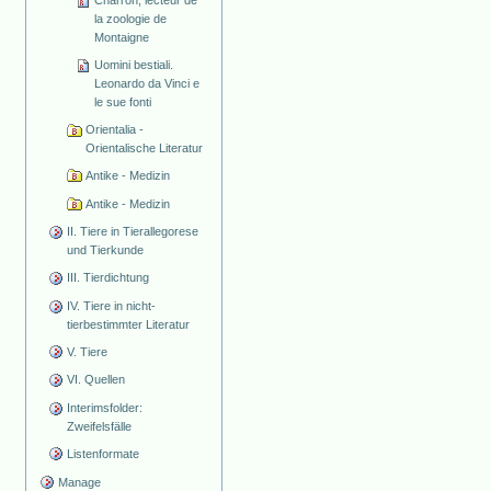
Charron, lecteur de
la zoologie de
Montaigne
Uomini bestiali.
Leonardo da Vinci e
le sue fonti
Orientalia -
Orientalische Literatur
Antike - Medizin
Antike - Medizin
II. Tiere in Tierallegorese
und Tierkunde
III. Tierdichtung
IV. Tiere in nicht-
tierbestimmter Literatur
V. Tiere
VI. Quellen
Interimsfolder:
Zweifelsfälle
Listenformate
Manage