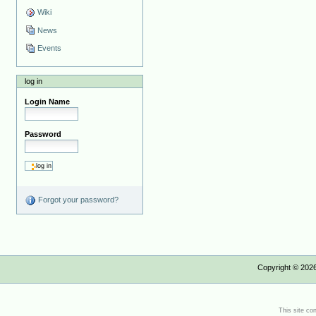
Wiki
News
Events
log in
Login Name
Password
Forgot your password?
Copyright ©
202
This site co