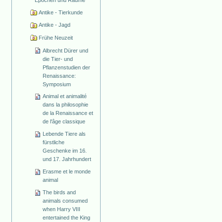
Antike - Tierkunde
Antike - Jagd
Frühe Neuzeit
Albrecht Dürer und
die Tier- und
Pflanzenstudien der
Renaissance:
Symposium
Animal et animalité
dans la philosophie
de la Renaissance et
de l'âge classique
Lebende Tiere als
fürstliche
Geschenke im 16.
und 17. Jahrhundert
Erasme et le monde
animal
The birds and
animals consumed
when Harry VIII
entertained the King