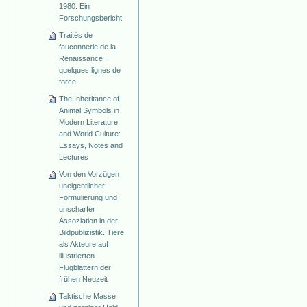
1980. Ein
Forschungsbericht
Traités de
fauconnerie de la
Renaissance :
quelques lignes de
force
The Inheritance of
Animal Symbols in
Modern Literature
and World Culture:
Essays, Notes and
Lectures
Von den Vorzügen
uneigentlicher
Formulierung und
unscharfer
Assoziation in der
Bildpublizistik. Tiere
als Akteure auf
illustrierten
Flugblättern der
frühen Neuzeit
Taktische Masse