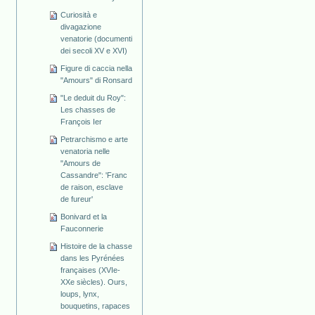
Curiosità e
divagazione
venatorie (documenti
dei secoli XV e XVI)
Figure di caccia nella
"Amours" di Ronsard
"Le deduit du Roy":
Les chasses de
François Ier
Petrarchismo e arte
venatoria nelle
"Amours de
Cassandre": 'Franc
de raison, esclave
de fureur'
Bonivard et la
Fauconnerie
Histoire de la chasse
dans les Pyrénées
françaises (XVIe-
XXe siècles). Ours,
loups, lynx,
bouquetins, rapaces