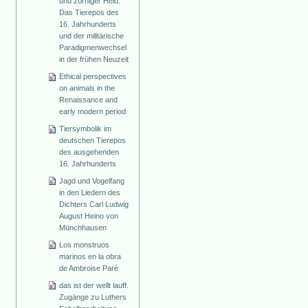
und zorniger Held.
Das Tierepos des
16. Jahrhunderts
und der militärische
Paradigmenwechsel
in der frühen Neuzeit
Ethical perspectives
on animals in the
Renaissance and
early modern period
Tiersymbolik im
deutschen Tierepos
des ausgehenden
16. Jahrhunderts
Jagd und Vogelfang
in den Liedern des
Dichters Carl Ludwig
August Heino von
Münchhausen
Los monstruos
marinos en la obra
de Ambroise Paré
das ist der wellt lauff.
Zugänge zu Luthers