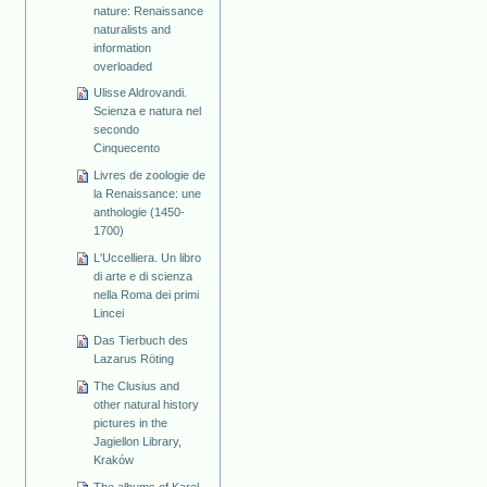
nature: Renaissance
naturalists and
information
overloaded
Ulisse Aldrovandi.
Scienza e natura nel
secondo
Cinquecento
Livres de zoologie de
la Renaissance: une
anthologie (1450-
1700)
L'Uccelliera. Un libro
di arte e di scienza
nella Roma dei primi
Lincei
Das Tierbuch des
Lazarus Röting
The Clusius and
other natural history
pictures in the
Jagiellon Library,
Kraków