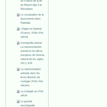
en France de la fin
du Moyen Age à la
Révolution
Le vocabulaire de la
fauconnerie dans
Rabelais
L'Eglise et l'animal
(France, XVIIe-XXe
siècle)
Iconografia animal.
La representación
animal en los libros
europeos de historia
natural de los siglos
XVI y XVII
La représentation
animale dans les
livres illustrés de
zoologie (XVIe-XXe
siècles)
La zoologie au XVIe
siècle
Le grande
enciclopedie