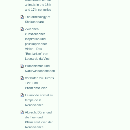
animals in the 16th
and 17th centuries
The ornithology of
Shakespeare
Zwischen
künstlerischer
Inspiration und
philosophischer
Vision - Das
"Bestiarium" von
Leonardo da Vinci
Humanismus und
Naturwissenschaften
Vorstufen zu Dürer's
Tier- und
Pflanzenstudien
Le monde animal au
temps de la
Renaissance
Albrecht Dürer und
die Tier- und
Pflanzenstudien der
Renaissance