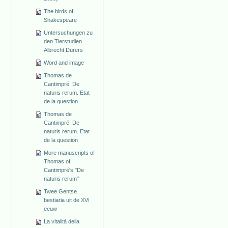
The birds of
Shakespeare
Untersuchungen zu
den Tierstudien
Albrecht Dürers
Word and image
Thomas de
Cantimpré. De
naturis rerum. Etat
de la question
Thomas de
Cantimpré. De
naturis rerum. Etat
de la question
More manuscripts of
Thomas of
Cantimpré's "De
naturis rerum"
Twee Gentse
bestiaria uit de XVI
eeuw
La vitalità della