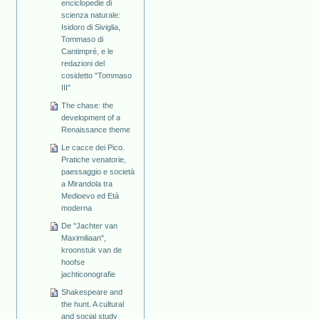
enciclopedie di
scienza naturale:
Isidoro di Siviglia,
Tommaso di
Cantimpré, e le
redazioni del
cosidetto "Tommaso
III"
The chase: the
development of a
Renaissance theme
Le cacce dei Pico.
Pratiche venatorie,
paessaggio e società
a Mirandola tra
Medioevo ed Età
moderna
De "Jachter van
Maximiliaan",
kroonstuk van de
hoofse
jachticonografie
Shakespeare and
the hunt. A cultural
and social study