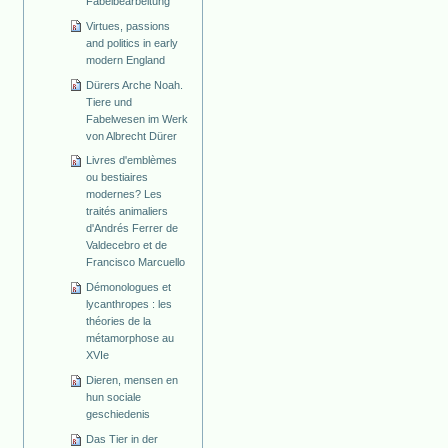
Fabelbearbeitung
Virtues, passions
and politics in early
modern England
Dürers Arche Noah.
Tiere und
Fabelwesen im Werk
von Albrecht Dürer
Livres d'emblèmes
ou bestiaires
modernes? Les
traités animaliers
d'Andrés Ferrer de
Valdecebro et de
Francisco Marcuello
Démonologues et
lycanthropes : les
théories de la
métamorphose au
XVIe
Dieren, mensen en
hun sociale
geschiedenis
Das Tier in der