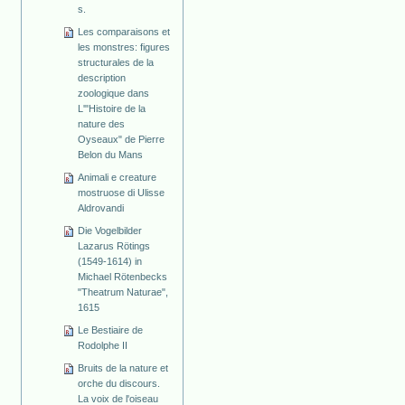
s.
Les comparaisons et
les monstres: figures
structurales de la
description
zoologique dans
L'"Histoire de la
nature des
Oyseaux" de Pierre
Belon du Mans
Animali e creature
mostruose di Ulisse
Aldrovandi
Die Vogelbilder
Lazarus Rötings
(1549-1614) in
Michael Rötenbecks
"Theatrum Naturae",
1615
Le Bestiaire de
Rodolphe II
Bruits de la nature et
orche du discours.
La voix de l'oiseau