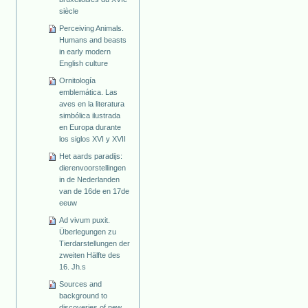
siècle
Perceiving Animals.
Humans and beasts
in early modern
English culture
Ornitología
emblemática. Las
aves en la literatura
simbólica ilustrada
en Europa durante
los siglos XVI y XVII
Het aards paradijs:
dierenvoorstellingen
in de Nederlanden
van de 16de en 17de
eeuw
Ad vivum puxit.
Überlegungen zu
Tierdarstellungen der
zweiten Hälfte des
16. Jh.s
Sources and
background to
discoveries of new