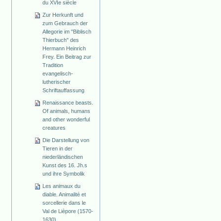
du XVIe siècle
Zur Herkunft und
zum Gebrauch der
Allegorie im "Biblisch
Thierbuch" des
Hermann Heinrich
Frey. Ein Beitrag zur
Tradition
evangelisch-
lutherischer
Schriftauffassung
Renaissance beasts.
Of animals, humans
and other wonderful
creatures
Die Darstellung von
Tieren in der
niederländischen
Kunst des 16. Jh.s
und ihre Symbolik
Les animaux du
diable. Animalité et
sorcellerie dans le
Val de Lièpore (1570-
1630)