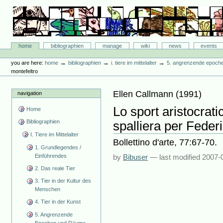
Skip
to
content.
|
Skip
Bibliographie-Portal
to
Sections
home
bibliographien
manage
wiki
news
events
navigation
Personal
tools
→
→
→
you are here:
home
bibliographien
i. tiere im mittelalter
5. angrenzende epoch
montefeltro
Ellen Callmann
(
1991
)
navigation
Lo sport aristocrati
Home
Bibliographien
spalliera per Feder
I. Tiere im Mittelalter
Bollettino d'arte, 77:67-70.
1. Grundlegendes /
Einführendes
by
Bibuser
—
last modified
2007-
2. Das reale Tier
3. Tier in der Kultur des
Menschen
4. Tier in der Kunst
5. Angrenzende
Epochen und Räume