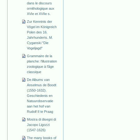
dans le discours
ornithologique aux
XVIe et XVIIe s.
Zur Kenntnis der
Vögel im Königreich
Polen des 16.
Jahrhunderts. M.
Cyganski "Die
Vogeljagd"
Grammaire de la
planche: l'illustration
zoologique à l'âge
classique
De Albums van
Anselmus de Boodt
(1550-1632).
Geschiedenis en
Natuurobservatie
aan het hof van
Rudolf II te Praag
Mostra di disegni di
Jacopo Ligozzi
(1547-1626)
The many books of