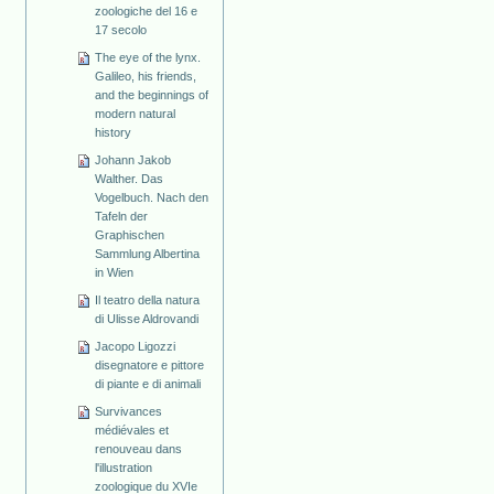
zoologiche del 16 e
17 secolo
The eye of the lynx.
Galileo, his friends,
and the beginnings of
modern natural
history
Johann Jakob
Walther. Das
Vogelbuch. Nach den
Tafeln der
Graphischen
Sammlung Albertina
in Wien
Il teatro della natura
di Ulisse Aldrovandi
Jacopo Ligozzi
disegnatore e pittore
di piante e di animali
Survivances
médiévales et
renouveau dans
l'illustration
zoologique du XVIe