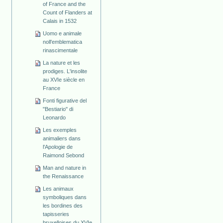
of France and the
Count of Flanders at
Calais in 1532
Uomo e animale
noll'emblematica
rinascimentale
La nature et les
prodiges. L'insolite
au XVIe siècle en
France
Fonti figurative del
"Bestiario" di
Leonardo
Les exemples
animaliers dans
l'Apologie de
Raimond Sebond
Man and nature in
the Renaissance
Les animaux
symboliques dans
les bordines des
tapisseries
bruxelloises du XVIe