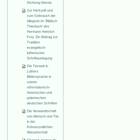
Dichtung Marots
Zur Herkunft und
zum Gebrauch der
Allegorie im 'Biblisch
Thierbuch' des
Hermann Heinrich
Frey. Ein Beitrag zur
Tradition
evangelisch-
lutherischer
Schriftauslegung
Die Tierwelt in
Luthers
Bildersprache in
seinen
reformatorisch-
historischen und
polemischen
deutschen Schriften
Die Verwandtschaft
von Mensch und Tier
in der
frühneuzeitlichen
Wissenschaft