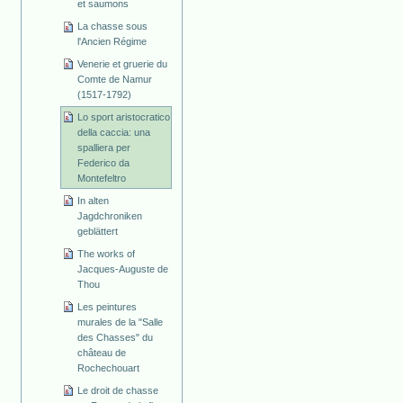
et saumons
La chasse sous
l'Ancien Régime
Venerie et gruerie du
Comte de Namur
(1517-1792)
Lo sport aristocratico
della caccia: una
spalliera per
Federico da
Montefeltro
In alten
Jagdchroniken
geblättert
The works of
Jacques-Auguste de
Thou
Les peintures
murales de la "Salle
des Chasses" du
château de
Rochechouart
Le droit de chasse