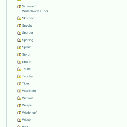
Schwein /
Wildschwein / Eber
Skorpion
Specht
Sperber
Sperling
Spinne
Storch
Strauß
Taube
Taucher
Tiger
Wal(fisch)
Werwolf
Wespe
Wiedehopf
Wiesel