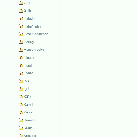
Greif
Grille
Habicht
Hahn/Huhn
Hase/Kaninchen
Hering
Heuschrecke
Hirsch
Hund
Hyäne
Ibis
Igel
Käfer
Kamel
Katze
Kranich
Krebs
Krokodil