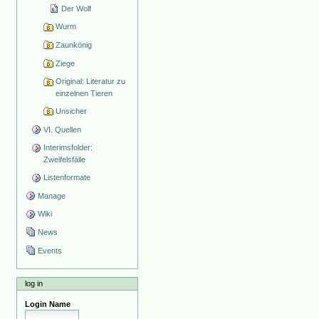
Der Wolf
Wurm
Zaunkönig
Ziege
Original: Literatur zu
einzelnen Tieren
Unsicher
VI. Quellen
Interimsfolder:
Zweifelsfälle
Listenformate
Manage
Wiki
News
Events
log in
Login Name