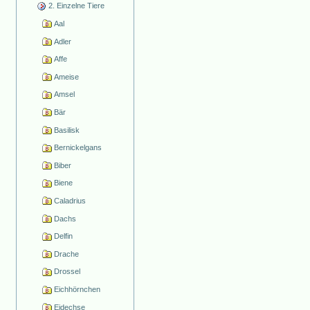
2. Einzelne Tiere
Aal
Adler
Affe
Ameise
Amsel
Bär
Basilisk
Bernickelgans
Biber
Biene
Caladrius
Dachs
Delfin
Drache
Drossel
Eichhörnchen
Eidechse