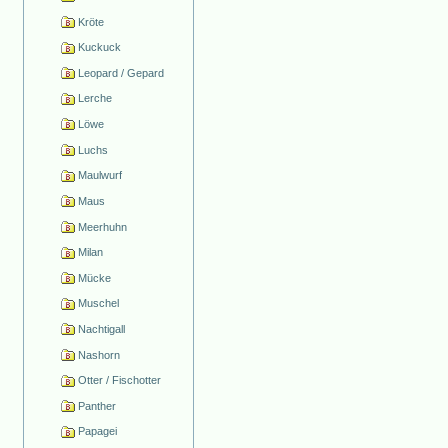
Kröte
Kuckuck
Leopard / Gepard
Lerche
Löwe
Luchs
Maulwurf
Maus
Meerhuhn
Milan
Mücke
Muschel
Nachtigall
Nashorn
Otter / Fischotter
Panther
Papagei