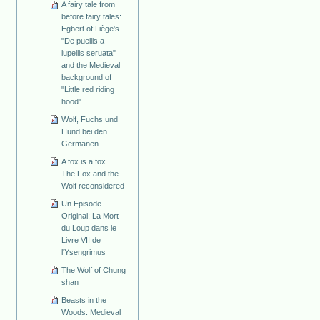
A fairy tale from
before fairy tales:
Egbert of Liège's
"De puellis a
lupellis seruata"
and the Medieval
background of
"Little red riding
hood"
Wolf, Fuchs und
Hund bei den
Germanen
A fox is a fox ...
The Fox and the
Wolf reconsidered
Un Episode
Original: La Mort
du Loup dans le
Livre VII de
l'Ysengrimus
The Wolf of Chung
shan
Beasts in the
Woods: Medieval