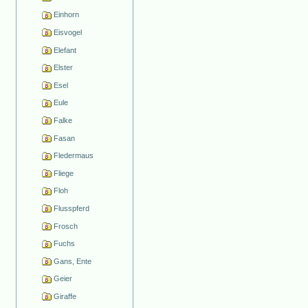
Einhorn
Eisvogel
Elefant
Elster
Esel
Eule
Falke
Fasan
Fledermaus
Fliege
Floh
Flusspferd
Frosch
Fuchs
Gans, Ente
Geier
Giraffe