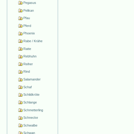
Pegasus
Pelikan
Pfau
Pferd
Phoenix
Rabe / Krähe
Ratte
Rebhuhn
Reiher
Rind
Salamander
Schaf
Schildkröte
Schlange
Schmetterling
Schnecke
Schwalbe
Schwan