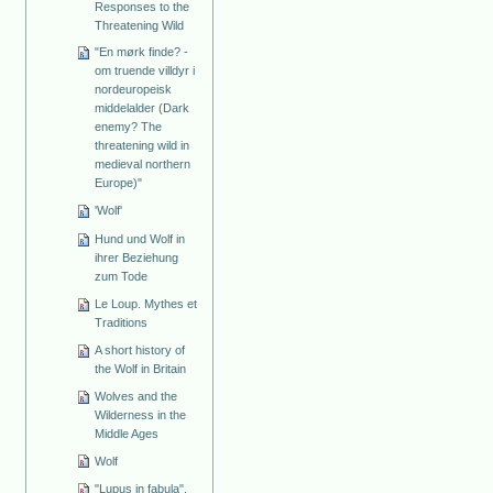
Responses to the
Threatening Wild
"En mørk finde? ­
om truende villdyr i
nordeuropeisk
middelalder (Dark
enemy? The
threatening wild in
medieval northern
Europe)"
'Wolf'
Hund und Wolf in
ihrer Beziehung
zum Tode
Le Loup. Mythes et
Traditions
A short history of
the Wolf in Britain
Wolves and the
Wilderness in the
Middle Ages
Wolf
"Lupus in fabula".