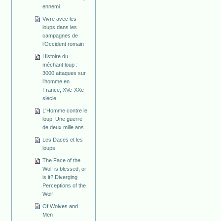
ennemi
Vivre avec les
loups dans les
campagnes de
l’Occident romain
Histoire du
méchant loup :
3000 attaques sur
l’homme en
France, XVe-XXe
siècle
L'Homme contre le
loup. Une guerre
de deux mille ans
Les Daces et les
loups
The Face of the
Wolf is blessed, or
is it? Diverging
Perceptions of the
Wolf
Of Wolves and
Men