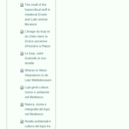
The motif of the
hypocritical wolf in
medieval Greek
and Latin animal
literature
L'image du loup et
du chien dans la
Grèce ancienne
d'Homère à Platon
Le loup, saint
Guénolé et son
double
Wolven in West-
Vlaanderen in de
Late Middeleeuwen
Lupi genti culture.
Uomo e ambiente
nel Medioevo
Natura, storia e
mitografia del lupo
nel Medioevo
Realtà ambientali e
cultura del lupo tra