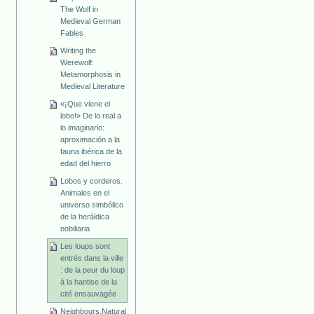
The Wolf in
Medieval German
Fables
Writing the
Werewolf:
Metamorphosis in
Medieval Literature
«¡Que viene el
lobo!» De lo real a
lo imaginario:
aproximación a la
fauna ibérica de la
edad del hierro
Lobos y corderos.
Animales en el
universo simbólico
de la heráldica
nobiliaria
Les loups sont
entrés dans la ville
: de la peur du loup
à la hantise de la
cité ensauvagée
Neighbours,Natural