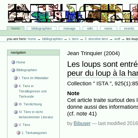
Skip
to
content.
|
Skip
Bibliographie-Portal
to
Sections
home
bibliographien
manage
wiki
news
events
navigation
Personal
tools
→
→
→
→
→
you are here:
home
bibliographien
v. tiere
2. einzelne tiere
wolf
les loup
Jean Trinquier
(
2004
)
navigation
Les loups sont entrés
Home
Bibliographien
peur du loup à la ha
I. Tiere im Mittelalter
Collection " ISTA ", 925(1):8
II. Tiere in
Tierallegorese und
Note
Tierkunde
Cet article traite surtout des
III. Tierdichtung
donne aussi des information
IV. Tiere in nicht-
(cf. note 41)
tierbestimmter Literatur
by
Bibuser
—
last modified
2016
V. Tiere
1. Tierkategorien