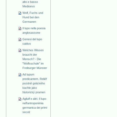
alto e basso
Medioevo
Wolf, Fuchs und
Hund bei den
Germanen
Il lupo nella poesia
anglosassone
Genesi del lupo
cattivo
Welches Wissen
braucht der
Mensch? - Die
"Wolfsschule" im
Freiburger Münster
Ad lupum
predicantem. Reliéf
pozdně gotického
kachle jako
historický pramen
Agilulf e altri. Il lupo
nell'antroponimia
germanica dei primi
secoli