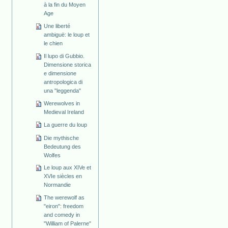
à la fin du Moyen
Age
Une liberté
ambiguë: le loup et
le chien
Il lupo di Gubbio.
Dimensione storica
e dimensione
antropologica di
una "leggenda"
Werewolves in
Medieval Ireland
La guerre du loup
Die mythische
Bedeutung des
Wolfes
Le loup aux XIVe et
XVIe siècles en
Normandie
The werewolf as
"eiron": freedom
and comedy in
"William of Palerne"