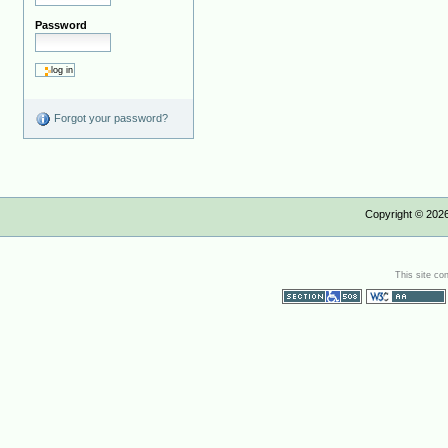
Password
Forgot your password?
Copyright ©
202
This site co
Section 508
WCAG