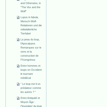
and Otherwise, in
"The Vox and the
Wolf"
Lupus in fabula.
Mensch-Wolf-
Relationen und die
mittelalterliche
Tierfabel
La peau du loup,
l'Apocalypse.
Remarques sur le
sens et la
construction de
l'Ysengrimus
Entre hommes et
loups en Occident:
le tournant
médiéval
“ Le loup est-il un
prédateur comme
les autres ? ”
Entre Antiquité et
Moyen Âge :
l’‘invention’ du loup