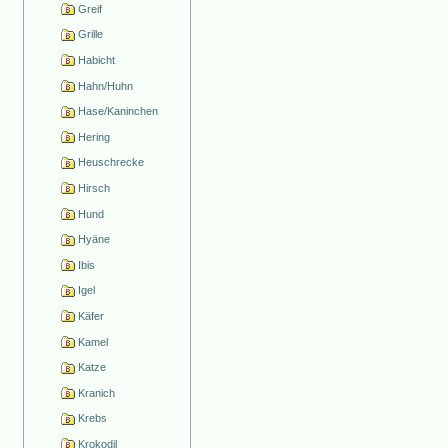
Greif
Grille
Habicht
Hahn/Huhn
Hase/Kaninchen
Hering
Heuschrecke
Hirsch
Hund
Hyäne
Ibis
Igel
Käfer
Kamel
Katze
Kranich
Krebs
Krokodil