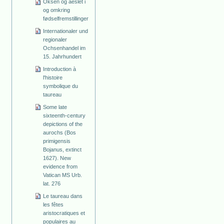
Oksen og aeslet i
og omkring
fødselfremstillinger
Internationaler und
regionaler
Ochsenhandel im
15. Jahrhundert
Introduction à
l'histoire
symbolique du
taureau
Some late
sixteenth-century
depictions of the
aurochs (Bos
primigensis
Bojanus, extinct
1627). New
evidence from
Vatican MS Urb.
lat. 276
Le taureau dans
les fêtes
aristocratiques et
populaires au