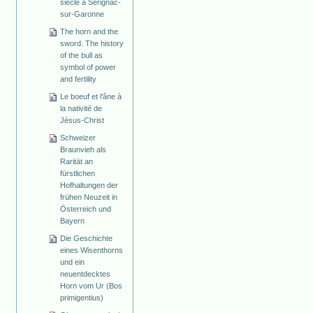
siècle à Sérignac-
sur-Garonne
The horn and the
sword. The history
of the bull as
symbol of power
and fertility
Le boeuf et l'âne à
la nativité de
Jésus-Christ
Schweizer
Braunvieh als
Rarität an
fürstlichen
Hofhaltungen der
frühen Neuzeit in
Österreich und
Bayern
Die Geschichte
eines Wisenthorns
und ein
neuentdecktes
Horn vom Ur (Bos
primigentius)