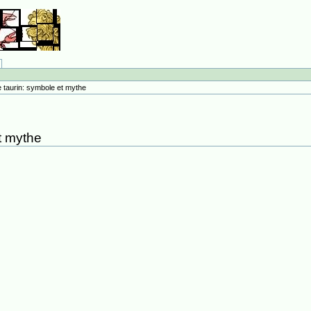
e taurin: symbole et mythe
t mythe