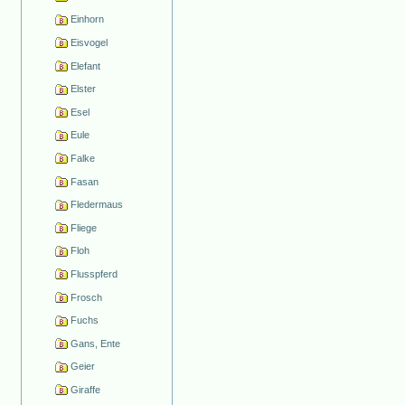
Einhorn
Eisvogel
Elefant
Elster
Esel
Eule
Falke
Fasan
Fledermaus
Fliege
Floh
Flusspferd
Frosch
Fuchs
Gans, Ente
Geier
Giraffe