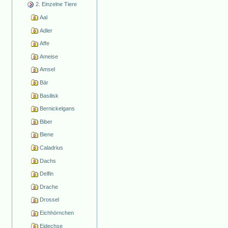
2. Einzelne Tiere
Aal
Adler
Affe
Ameise
Amsel
Bär
Basilisk
Bernickelgans
Biber
Biene
Caladrius
Dachs
Delfin
Drache
Drossel
Eichhörnchen
Eidechse