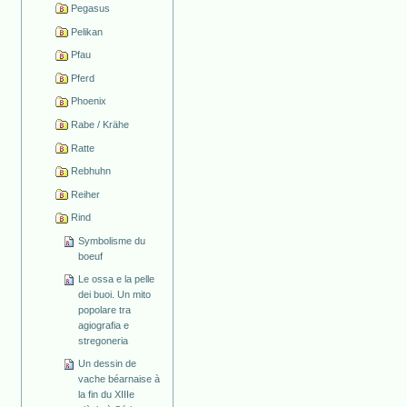
Pegasus
Pelikan
Pfau
Pferd
Phoenix
Rabe / Krähe
Ratte
Rebhuhn
Reiher
Rind
Symbolisme du
boeuf
Le ossa e la pelle
dei buoi. Un mito
popolare tra
agiografia e
stregoneria
Un dessin de
vache béarnaise à
la fin du XIIIe