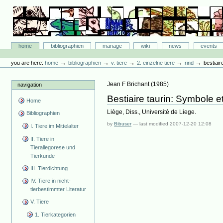
Skip
to
content.
|
Skip
Bibliographie-Portal
to
Sections
home
bibliographien
manage
wiki
news
events
navigation
Personal
tools
→
→
→
→
→
you are here:
home
bibliographien
v. tiere
2. einzelne tiere
rind
bestiair
Jean F Brichant
(
1985
)
navigation
Bestiaire taurin: Symbole e
Home
Liège, Diss., Université de Liege.
Bibliographien
by
Bibuser
—
last modified
2007-12-20 12:08
I. Tiere im Mittelalter
II. Tiere in
Tierallegorese und
Tierkunde
III. Tierdichtung
IV. Tiere in nicht-
tierbestimmter Literatur
V. Tiere
1. Tierkategorien