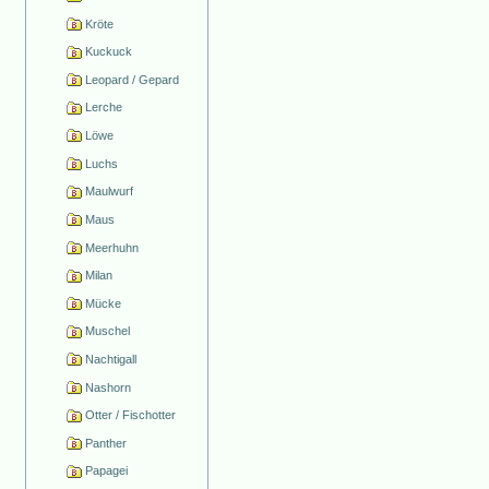
Kröte
Kuckuck
Leopard / Gepard
Lerche
Löwe
Luchs
Maulwurf
Maus
Meerhuhn
Milan
Mücke
Muschel
Nachtigall
Nashorn
Otter / Fischotter
Panther
Papagei