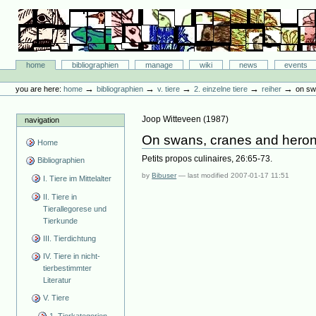
Skip
to
content.
|
Skip
Bibliographie-Portal
to
Sections
home
bibliographien
manage
wiki
news
events
navigation
Personal
tools
→
→
→
→
→
you are here:
home
bibliographien
v. tiere
2. einzelne tiere
reiher
on sw
Joop Witteveen
(
1987
)
navigation
On swans, cranes and herons
Home
Petits propos culinaires, 26:65-73.
Bibliographien
by
Bibuser
—
last modified
2007-01-17 11:51
I. Tiere im Mittelalter
II. Tiere in
Tierallegorese und
Tierkunde
III. Tierdichtung
IV. Tiere in nicht-
tierbestimmter
Literatur
V. Tiere
1. Tierkategorien