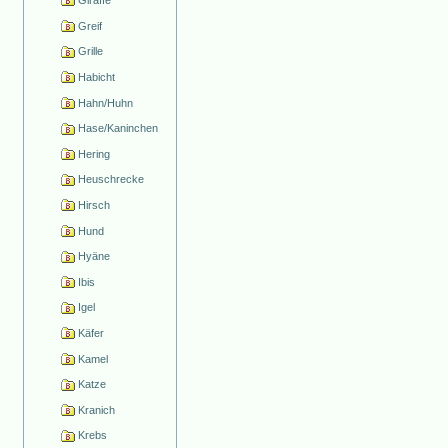
Giraffe
Greif
Grille
Habicht
Hahn/Huhn
Hase/Kaninchen
Hering
Heuschrecke
Hirsch
Hund
Hyäne
Ibis
Igel
Käfer
Kamel
Katze
Kranich
Krebs