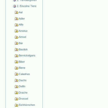
2. Einzelne Tiere
Aal
Adler
Affe
Ameise
Amsel
Bär
Basilisk
Bernickelgans
Biber
Biene
Caladrius
Dachs
Delfin
Drache
Drossel
Eichhörnchen