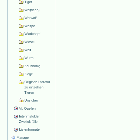
Tiger
Wal(fisch)
Werwolf
Wespe
Wiedehopf
Wiesel
Wolf
Wurm
Zaunkönig
Ziege
Original: Literatur
zu einzelnen
Tieren
Unsicher
VI. Quellen
Interimsfolder:
Zweifelsfälle
Listenformate
Manage