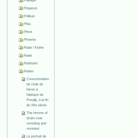
Papagei
Pegasus
Pelikan
Pfau
Pferd
Phoenix
Rabe / Krähe
Ratte
Rebhuhn
Reiher
Consommation
de chair de
héron à
l'abbaye de
Preuilly, à la fin
du XIIe siècle
The herons of
druim ceat
revisiting and
revisited
Le portrait de