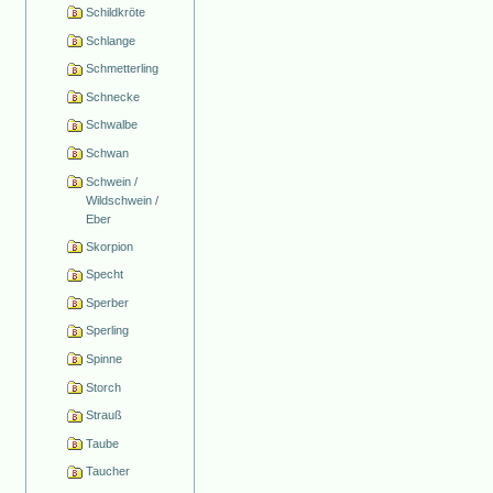
Schildkröte
Schlange
Schmetterling
Schnecke
Schwalbe
Schwan
Schwein /
Wildschwein /
Eber
Skorpion
Specht
Sperber
Sperling
Spinne
Storch
Strauß
Taube
Taucher