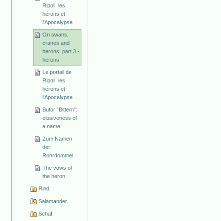
Ripoll, les
hérons et
l'Apocalypse
On swans,
cranes and
herons: part 3 -
herons
Le portail de
Ripoll, les
hérons et
l’Apocalypse
Butor “Bittern”:
elusiveness of
a name
Zum Namen
der
Rohrdommel
The vows of
the heron
Rind
Salamander
Schaf