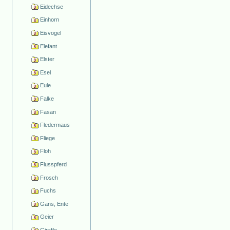
Eidechse
Einhorn
Eisvogel
Elefant
Elster
Esel
Eule
Falke
Fasan
Fledermaus
Fliege
Floh
Flusspferd
Frosch
Fuchs
Gans, Ente
Geier