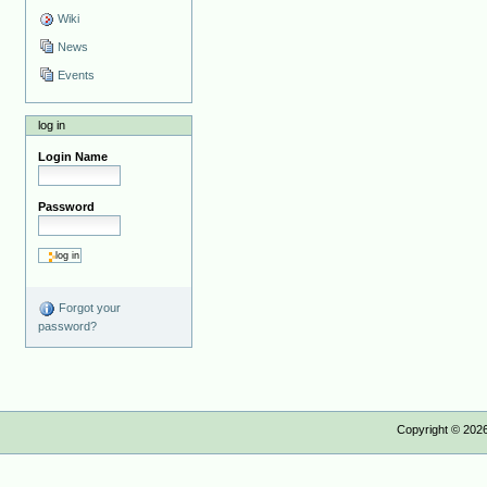
Wiki
News
Events
log in
Login Name
Password
Forgot your
password?
Copyright ©
202