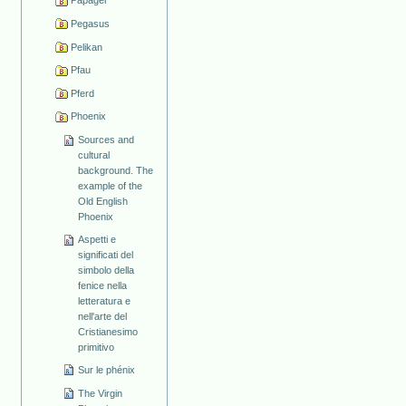
Papagei
Pegasus
Pelikan
Pfau
Pferd
Phoenix
Sources and
cultural
background. The
example of the
Old English
Phoenix
Aspetti e
significati del
simbolo della
fenice nella
letteratura e
nell'arte del
Cristianesimo
primitivo
Sur le phénix
The Virgin