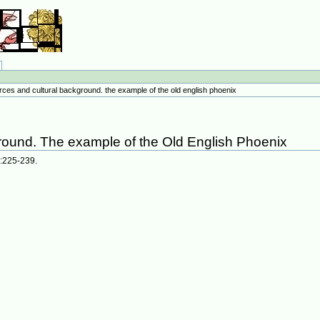
rces and cultural background. the example of the old english phoenix
round. The example of the Old English Phoenix
):225-239.