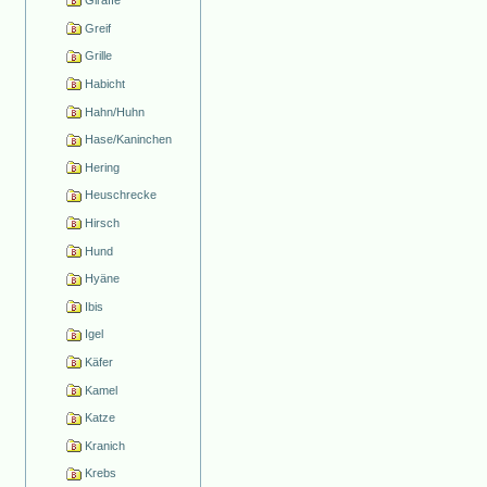
Giraffe
Greif
Grille
Habicht
Hahn/Huhn
Hase/Kaninchen
Hering
Heuschrecke
Hirsch
Hund
Hyäne
Ibis
Igel
Käfer
Kamel
Katze
Kranich
Krebs