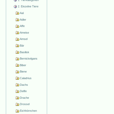
2. Einzelne Tiere
Aal
Adler
Affe
Ameise
Amsel
Bär
Basilisk
Bernickelgans
Biber
Biene
Caladrius
Dachs
Delfin
Drache
Drossel
Eichhörnchen