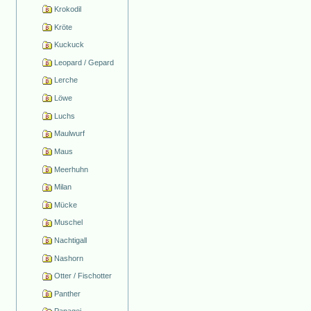
Krokodil
Kröte
Kuckuck
Leopard / Gepard
Lerche
Löwe
Luchs
Maulwurf
Maus
Meerhuhn
Milan
Mücke
Muschel
Nachtigall
Nashorn
Otter / Fischotter
Panther