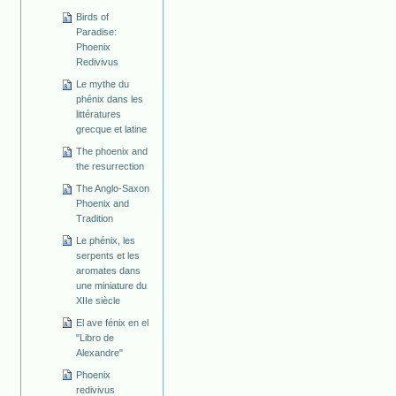
Birds of
Paradise:
Phoenix
Redivivus
Le mythe du
phénix dans les
littératures
grecque et latine
The phoenix and
the resurrection
The Anglo-Saxon
Phoenix and
Tradition
Le phénix, les
serpents et les
aromates dans
une miniature du
XIIe siècle
El ave fénix en el
"Libro de
Alexandre"
Phoenix
redivivus