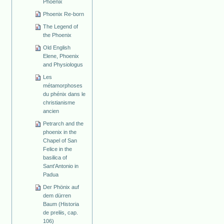
Phoenix
Phoenix Re-born
The Legend of
the Phoenix
Old English
Elene, Phoenix
and Physiologus
Les
métamorphoses
du phénix dans le
christianisme
ancien
Petrarch and the
phoenix in the
Chapel of San
Felice in the
basilica of
Sant'Antonio in
Padua
Der Phönix auf
dem dürren
Baum (Historia
de preliis, cap.
106)