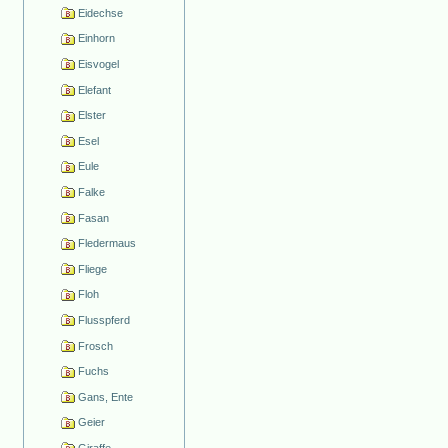
Eidechse
Einhorn
Eisvogel
Elefant
Elster
Esel
Eule
Falke
Fasan
Fledermaus
Fliege
Floh
Flusspferd
Frosch
Fuchs
Gans, Ente
Geier