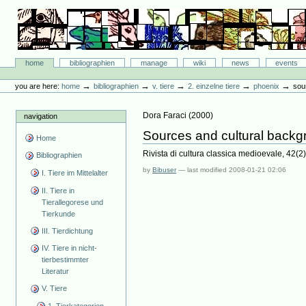
Skip
to
content.
|
Skip
Bibliographie-Portal
to
Sections
home
bibliographien
manage
wiki
news
events
navigation
Personal
tools
→
→
→
→
→
you are here:
home
bibliographien
v. tiere
2. einzelne tiere
phoenix
sou
Dora Faraci
(
2000
)
navigation
Sources and cultural backg
Home
Rivista di cultura classica medioevale, 42(2
Bibliographien
by
Bibuser
—
last modified
2008-01-21 02:06
I. Tiere im Mittelalter
II. Tiere in
Tierallegorese und
Tierkunde
III. Tierdichtung
IV. Tiere in nicht-
tierbestimmter
Literatur
V. Tiere
1. Tierkategorien