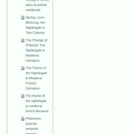
dans la poésie
médiévale
Spring, Love,
Birdsong: the
Nightingale in
Two Cultures
The Change of
Philomel: The
Nightingale in
Medieval
Literature
The Theme of
the Nightingale
in Medieval
French
Literature
The theme of
the nightingale
in medieval
french literature
Philomena
praevia
temporis
amoeni