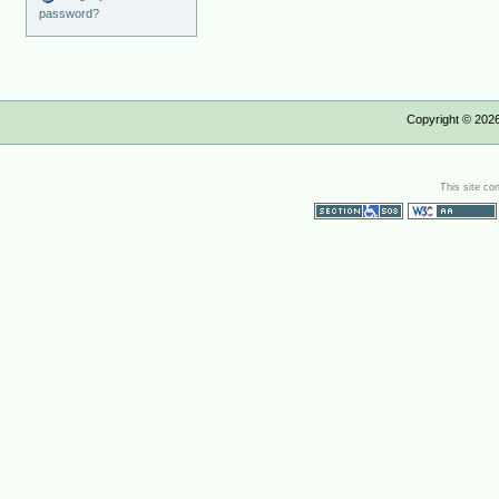
password?
Copyright ©
202
This site co
Section 508
WCAG