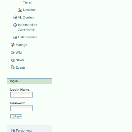
Tieren
Unsicher
VI. Quellen
Interimsfolder:
Zweifelsfälle
Listenformate
Manage
Wiki
News
Events
log in
Login Name
Password
Forgot your