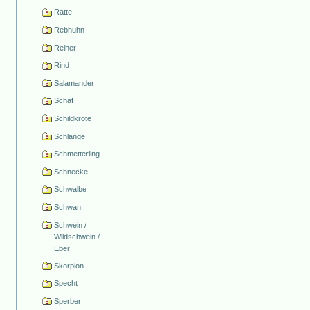
Ratte
Rebhuhn
Reiher
Rind
Salamander
Schaf
Schildkröte
Schlange
Schmetterling
Schnecke
Schwalbe
Schwan
Schwein /
Wildschwein /
Eber
Skorpion
Specht
Sperber