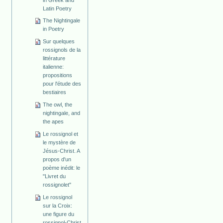
Latin Poetry
The Nightingale
in Poetry
Sur quelques
rossignols de la
littérature
italienne:
propositions
pour l'étude des
bestiaires
The owl, the
nightingale, and
the apes
Le rossignol et
le mystère de
Jésus-Christ. A
propos d'un
poème inédit: le
"Livret du
rossignolet"
Le rossignol
sur la Croix:
une figure du
rossignol-Christ