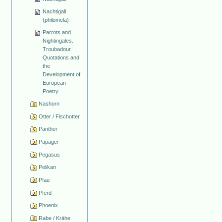
Nachtigall
(philomela)
Parrots and
Nightingales.
Troubadour
Quotations and
the
Development of
European
Poetry
Nashorn
Otter / Fischotter
Panther
Papagei
Pegasus
Pelikan
Pfau
Pferd
Phoenix
Rabe / Krähe