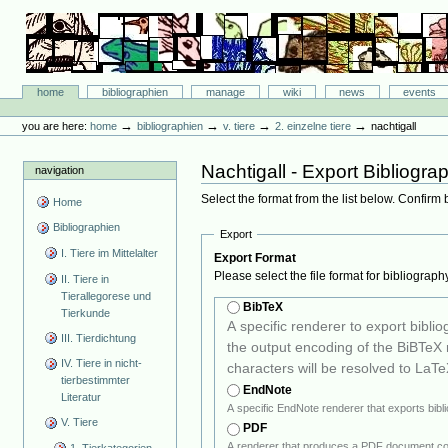
Skip
to
content.
|
Skip
Bibliographie-Portal
to
Sections
home
bibliographien
manage
wiki
news
events
navigation
Personal
tools
→
→
→
→
you are here:
home
bibliographien
v. tiere
2. einzelne tiere
nachtigall
Nachtigall -
Export Bibliograp
navigation
Select the format from the list below. Confirm 
Home
Bibliographien
Export
I. Tiere im Mittelalter
Export Format
Please select the file format for bibliograph
II. Tiere in
Tierallegorese und
BibTeX
Tierkunde
A specific renderer to export bibliogra
III. Tierdichtung
the output encoding of the BiBTeX rendere
IV. Tiere in nicht-
characters will be resolved to LaTeX
tierbestimmter
EndNote
Literatur
V. Tiere
PDF
A renderer that produces a PDF document cont
1. Tierkategorien