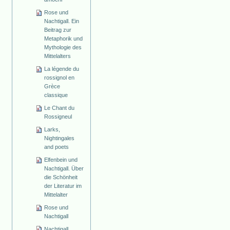
Rose und
Nachtigall. Ein
Beitrag zur
Metaphorik und
Mythologie des
Mittelalters
La légende du
rossignol en
Grèce
classique
Le Chant du
Rossigneul
Larks,
Nightingales
and poets
Elfenbein und
Nachtigall. Über
die Schönheit
der Literatur im
Mittelalter
Rose und
Nachtigall
Nachtigall