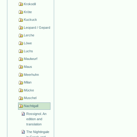
Krokodil
Kröte
Kuckuck
Leopard / Gepard
Lerche
Löwe
Luchs
Maulwurf
Maus
Meerhuhn
Milan
Mücke
Muschel
Nachtigall
Rossignol. An
edition and
translation
The Nightingale
in Greek and