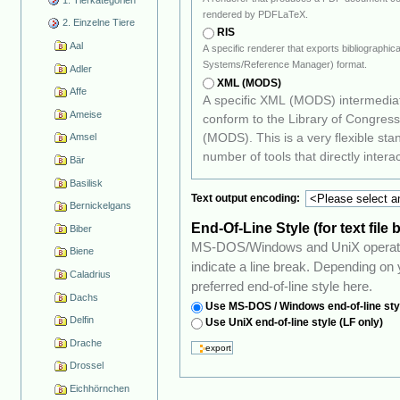
rendered by PDFLaTeX.
2. Einzelne Tiere
RIS
Aal
A specific renderer that exports bibliographi
Systems/Reference Manager) format.
Adler
XML (MODS)
Affe
A specific XML (MODS) intermediat
Ameise
conform to the Library of Congress's Metadata Object Description Schema
(MODS). This is a very flexible standard that should prove quite us
Amsel
number of tools that directly interac
Bär
Basilisk
Text output encoding:
Bernickelgans
End-Of-Line Style (for text file
Biber
MS-DOS/Windows and UniX operatin
Biene
indicate a line break. Depending on your favourite operating system, select your
Caladrius
preferred end-of-line style here.
Dachs
Use MS-DOS / Windows end-of-line sty
Delfin
Use UniX end-of-line style (LF only)
Drache
Drossel
Eichhörnchen