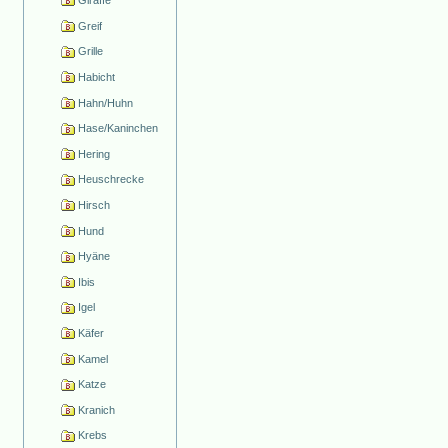
Giraffe
Greif
Grille
Habicht
Hahn/Huhn
Hase/Kaninchen
Hering
Heuschrecke
Hirsch
Hund
Hyäne
Ibis
Igel
Käfer
Kamel
Katze
Kranich
Krebs