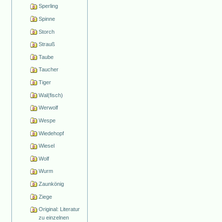
Sperling
Spinne
Storch
Strauß
Taube
Taucher
Tiger
Wal(fisch)
Werwolf
Wespe
Wiedehopf
Wiesel
Wolf
Wurm
Zaunkönig
Ziege
Original: Literatur
zu einzelnen