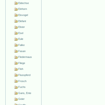
Eidechse
Einhorn
Eisvogel
Elefant
Elster
Esel
Eule
Falke
Fasan
Fledermaus
Fliege
Floh
Flusspferd
Frosch
Fuchs
Gans, Ente
Geier