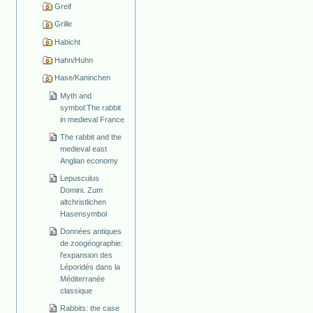
Greif
Grille
Habicht
Hahn/Huhn
Hase/Kaninchen
Myth and
symbol:The rabbit
in medieval France
The rabbit and the
medieval east
Anglian economy
Lepusculus
Domini. Zum
altchristlichen
Hasensymbol
Données antiques
de zoogéographie:
l'expansion des
Léporidés dans la
Méditerranée
classique
Rabbits: the case