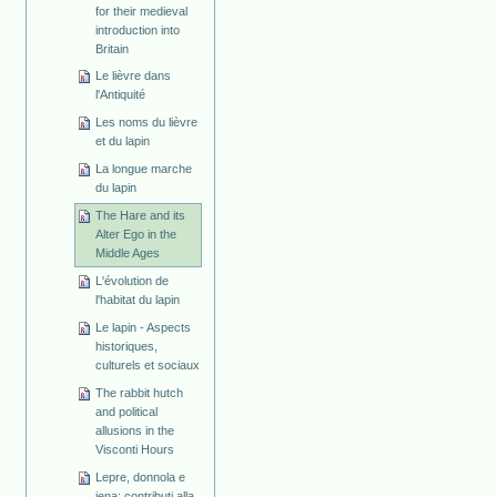
for their medieval
introduction into
Britain
Le lièvre dans
l'Antiquité
Les noms du lièvre
et du lapin
La longue marche
du lapin
The Hare and its
Alter Ego in the
Middle Ages
L'évolution de
l'habitat du lapin
Le lapin - Aspects
historiques,
culturels et sociaux
The rabbit hutch
and political
allusions in the
Visconti Hours
Lepre, donnola e
iena: contributi alla