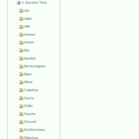
2. Einzelne Tiere
Aal
Adler
Affe
Ameise
Amsel
Bär
Basilisk
Bernickelgans
Biber
Biene
Caladrius
Dachs
Delfin
Drache
Drossel
Eichhörnchen
Eidechse