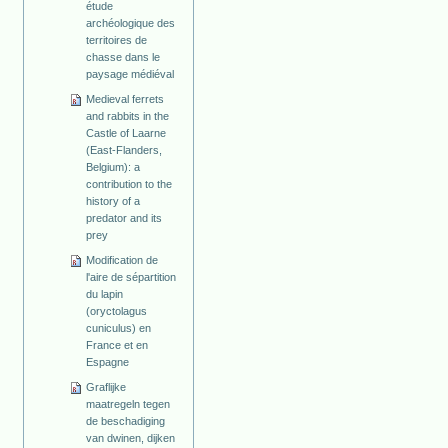
étude
archéologique des
territoires de
chasse dans le
paysage médiéval
Medieval ferrets
and rabbits in the
Castle of Laarne
(East-Flanders,
Belgium): a
contribu­tion to the
history of a
predator and its
prey
Modification de
l'aire de sépartition
du lapin
(oryctolagus
cuniculus) en
France et en
Espagne
Graflijke
maatregeln tegen
de beschadiging
van dwinen, dijken