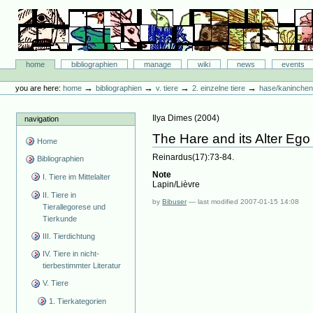
Skip
to
content.
|
Skip
Bibliographie-Portal
to
Sections
home
bibliographien
manage
wiki
news
events
navigation
Personal
tools
→
→
→
→
you are here:
home
bibliographien
v. tiere
2. einzelne tiere
hase/kaninche
Ilya Dimes
(
2004
)
navigation
The Hare and its Alter Ego
Home
Reinardus(17):73-84.
Bibliographien
Note
I. Tiere im Mittelalter
Lapin/Lièvre
II. Tiere in
by
Bibuser
—
last modified
2007-01-15 14:08
Tierallegorese und
Tierkunde
III. Tierdichtung
IV. Tiere in nicht-
tierbestimmter Literatur
V. Tiere
1. Tierkategorien