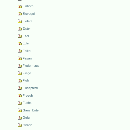
Einhorn
Eisvogel
Elefant
Elster
Esel
Eule
Falke
Fasan
Fledermaus
Fliege
Floh
Flusspferd
Frosch
Fuchs
Gans, Ente
Geier
Giraffe