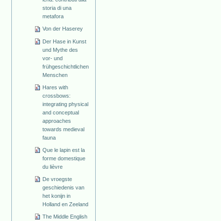
storia di una
metafora
Von der Haserey
Der Hase in Kunst
und Mythe des
vor- und
frühgeschichtlichen
Menschen
Hares with
crossbows:
integrating physical
and conceptual
approaches
towards medieval
fauna
Que le lapin est la
forme domestique
du lièvre
De vroegste
geschiedenis van
het konijn in
Holland en Zeeland
The Middle English