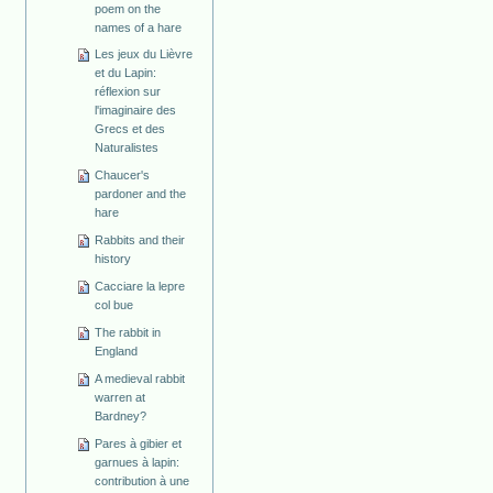
poem on the
names of a hare
Les jeux du Lièvre
et du Lapin:
réflexion sur
l'imaginaire des
Grecs et des
Naturalistes
Chaucer's
pardoner and the
hare
Rabbits and their
history
Cacciare la lepre
col bue
The rabbit in
England
A medieval rabbit
warren at
Bardney?
Pares à gibier et
garnues à lapin:
contribution à une