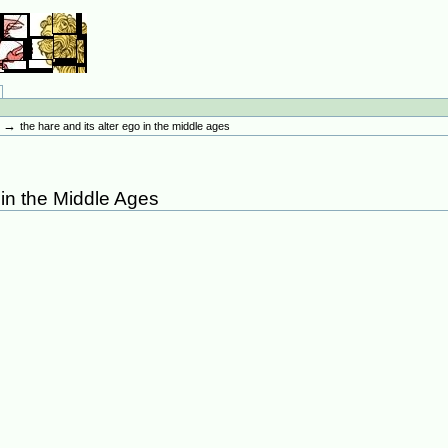
→
n
the hare and its alter ego in the middle ages
 in the Middle Ages