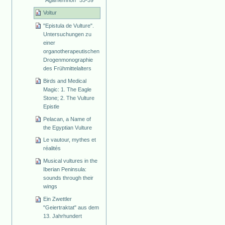
"Agamemnon" 55-59
Voltur
"Epistula de Vulture".
Untersuchungen zu
einer
organotherapeutischen
Drogenmonographie
des Frühmittelalters
Birds and Medical
Magic: 1. The Eagle
Stone; 2. The Vulture
Epistle
Pelacan, a Name of
the Egyptian Vulture
Le vautour, mythes et
réalités
Musical vultures in the
Iberian Peninsula:
sounds through their
wings
Ein Zwettler
"Geiertraktat" aus dem
13. Jahrhundert