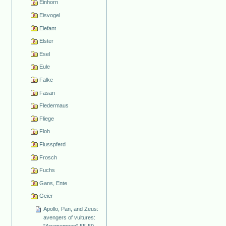
Einhorn
Eisvogel
Elefant
Elster
Esel
Eule
Falke
Fasan
Fledermaus
Fliege
Floh
Flusspferd
Frosch
Fuchs
Gans, Ente
Geier
Apollo, Pan, and Zeus:
avengers of vultures: