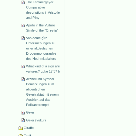
The Lammergeyer.
Comparative
descriptions in Aristotle
and Pliny
Apollo in the Vulture
Simile of the "Orestia"
Von deme gîre.
Untersuchungen zu
einer altdeutschen
Drogenmonographie
des Hochmittelalters
What kind of a sign are
vultures? Luke 17,37 b
Arznei und Symbol.
Bemerkungen zum
altdeutschen
Geiertraktat mit einem
Ausblick auf das
Pelikanexempel
Geier
Geier (vultur)
Giraffe
Greif