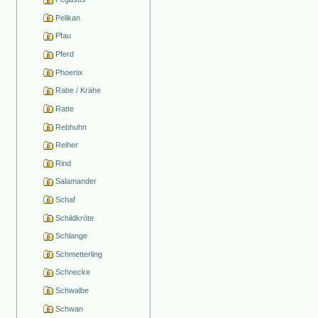
Pelikan
Pfau
Pferd
Phoenix
Rabe / Krähe
Ratte
Rebhuhn
Reiher
Rind
Salamander
Schaf
Schildkröte
Schlange
Schmetterling
Schnecke
Schwalbe
Schwan