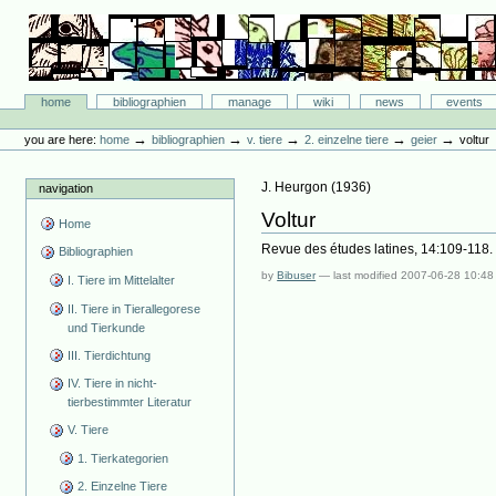
Skip
to
content.
|
Skip
Bibliographie-Portal
to
Sections
home
bibliographien
manage
wiki
news
events
navigation
Personal
tools
→
→
→
→
→
you are here:
home
bibliographien
v. tiere
2. einzelne tiere
geier
voltur
J. Heurgon
(
1936
)
navigation
Voltur
Home
Revue des études latines, 14:109-118.
Bibliographien
by
Bibuser
—
last modified
2007-06-28 10:48
I. Tiere im Mittelalter
II. Tiere in Tierallegorese
und Tierkunde
III. Tierdichtung
IV. Tiere in nicht-
tierbestimmter Literatur
V. Tiere
1. Tierkategorien
2. Einzelne Tiere