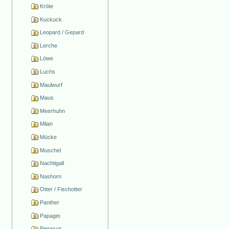
Kröte
Kuckuck
Leopard / Gepard
Lerche
Löwe
Luchs
Maulwurf
Maus
Meerhuhn
Milan
Mücke
Muschel
Nachtigall
Nashorn
Otter / Fischotter
Panther
Papagei
Pegasus