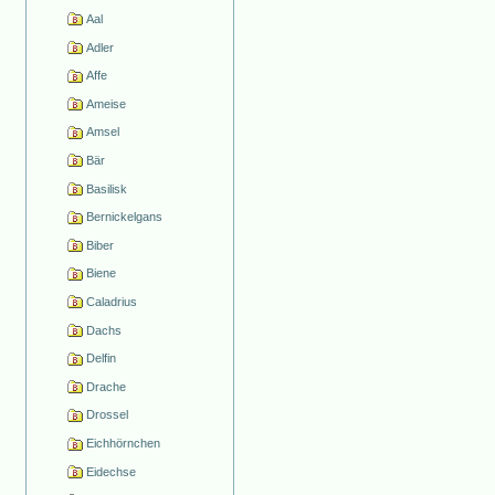
Aal
Adler
Affe
Ameise
Amsel
Bär
Basilisk
Bernickelgans
Biber
Biene
Caladrius
Dachs
Delfin
Drache
Drossel
Eichhörnchen
Eidechse