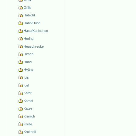
Grille
Habicht
Hahn/Huhn
Hase/Kaninchen
Hering
Heuschrecke
Hirsch
Hund
Hyäne
Ibis
Igel
Käfer
Kamel
Katze
Kranich
Krebs
Krokodil