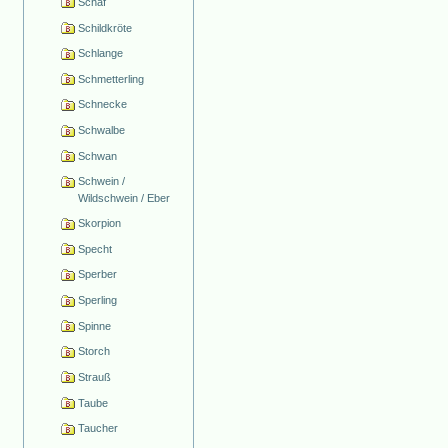
Schaf
Schildkröte
Schlange
Schmetterling
Schnecke
Schwalbe
Schwan
Schwein /
Wildschwein / Eber
Skorpion
Specht
Sperber
Sperling
Spinne
Storch
Strauß
Taube
Taucher