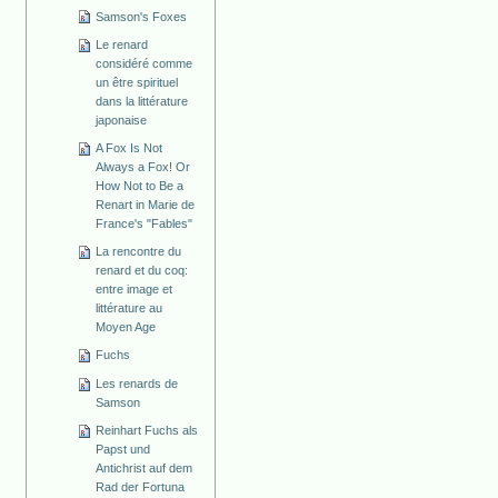
Samson's Foxes
Le renard
considéré comme
un être spirituel
dans la littérature
japonaise
A Fox Is Not
Always a Fox! Or
How Not to Be a
Renart in Marie de
France's "Fables"
La rencontre du
renard et du coq:
entre image et
littérature au
Moyen Age
Fuchs
Les renards de
Samson
Reinhart Fuchs als
Papst und
Antichrist auf dem
Rad der Fortuna