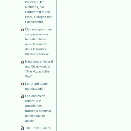
können." Der
Rotfuchs, ein
Parforceritt durch
Bibel, Tierepos und
Fachliteratur
Éléments pour une
comparaison du
trickster Renart
avec le renard
dans la tradition
littéraire chinoise
Neighbours,Natural
and Otherwise, in
"The Vox and the
Wolf"
Le renard appris
ou désappris
Les contes de
renard. À la
croisée des
traditions orientale,
occidentale et
andine
The Fox's Funeral