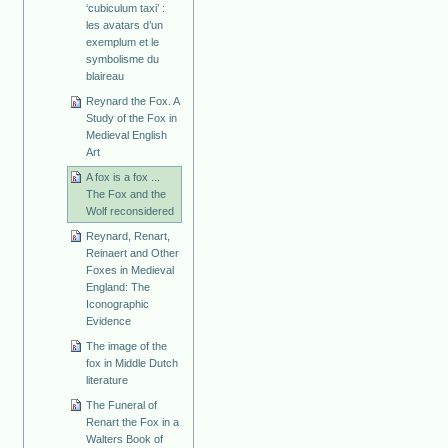
‘cubiculum taxi’ :
les avatars d’un
exemplum et le
symbolisme du
blaireau
Reynard the Fox. A
Study of the Fox in
Medieval English
Art
A fox is a fox ...
The Fox and the
Wolf reconsidered
Reynard, Renart,
Reinaert and Other
Foxes in Medieval
England: The
Iconographic
Evidence
The image of the
fox in Middle Dutch
literature
The Funeral of
Renart the Fox in a
Walters Book of