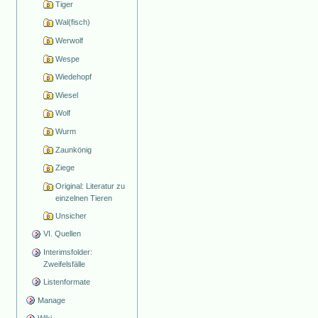
Tiger
Wal(fisch)
Werwolf
Wespe
Wiedehopf
Wiesel
Wolf
Wurm
Zaunkönig
Ziege
Original: Literatur zu
einzelnen Tieren
Unsicher
VI. Quellen
Interimsfolder:
Zweifelsfälle
Listenformate
Manage