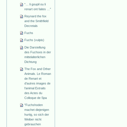
“… li goupil ou li
renart ont faites …”
Reynard the fox
and the Smithfield
Decretals
Fuchs
Fuchs (vulpis)
Die Darstellung
des Fuchses in der
mittelalterlichen
Dichtung
The Fox and Other
Animals. Le Roman
de Renart et
d'autres images de
l'animal Extraits
des Actes du
Colloque de Spa
"Fuchshoden
machet diejenigen
hurtig, so sich der
Weiber nicht
gebrauchen