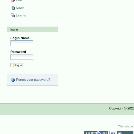
Wiki
News
Events
log in
Login Name
Password
Forgot your password?
Copyright ©
202
This site co