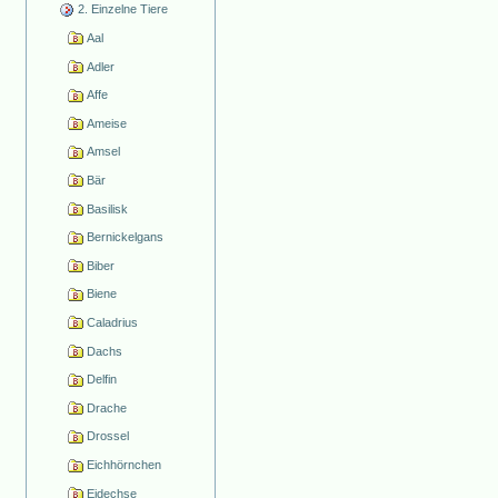
2. Einzelne Tiere
Aal
Adler
Affe
Ameise
Amsel
Bär
Basilisk
Bernickelgans
Biber
Biene
Caladrius
Dachs
Delfin
Drache
Drossel
Eichhörnchen
Eidechse