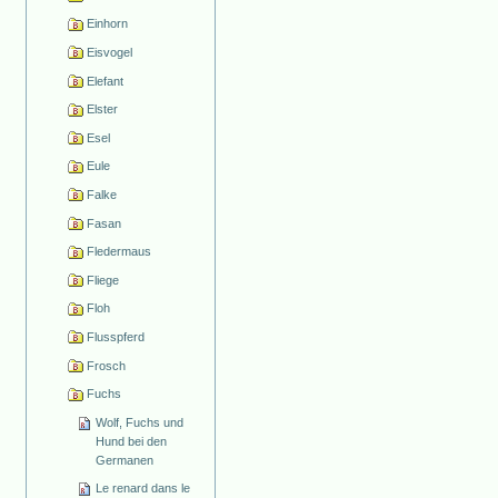
Einhorn
Eisvogel
Elefant
Elster
Esel
Eule
Falke
Fasan
Fledermaus
Fliege
Floh
Flusspferd
Frosch
Fuchs
Wolf, Fuchs und
Hund bei den
Germanen
Le renard dans le