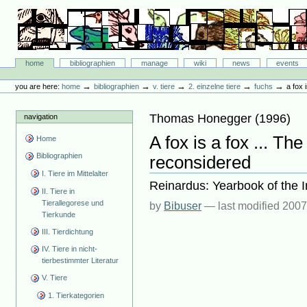
Skip
to
content.
|
Skip
Bibliographie-Portal
to
Sections
home
bibliographien
manage
wiki
news
events
navigation
Personal
tools
→
→
→
→
→
you are here:
home
bibliographien
v. tiere
2. einzelne tiere
fuchs
a fox 
Thomas Honegger
(
1996
)
navigation
A fox is a fox ... Th
Home
Bibliographien
reconsidered
I. Tiere im Mittelalter
Reinardus: Yearbook of the I
II. Tiere in
Tierallegorese und
by
Bibuser
—
last modified
2007
Tierkunde
III. Tierdichtung
IV. Tiere in nicht-
tierbestimmter Literatur
V. Tiere
1. Tierkategorien