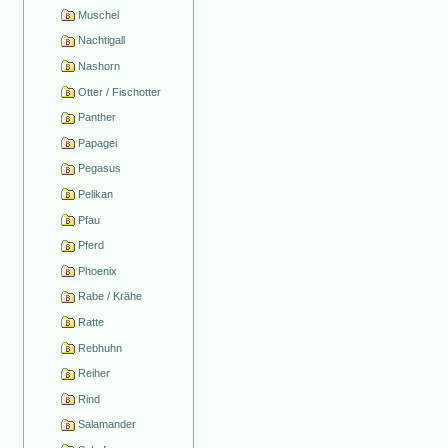
Muschel
Nachtigall
Nashorn
Otter / Fischotter
Panther
Papagei
Pegasus
Pelikan
Pfau
Pferd
Phoenix
Rabe / Krähe
Ratte
Rebhuhn
Reiher
Rind
Salamander