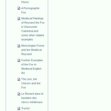
Hours
A Pornographic
Fox
Medieval Paintings
of Reynard the Fox
in Gloucester
Cathedral and
some other related
examples
Merovingian Foxes
and the Medieval
Reynard
Further Examples
of the Fox in
Medieval English
Art
The Lion, the
Unicorn and the
Fox
Le Renard dans le
bestiaire des
clercs médiévaux
'Fuchs'