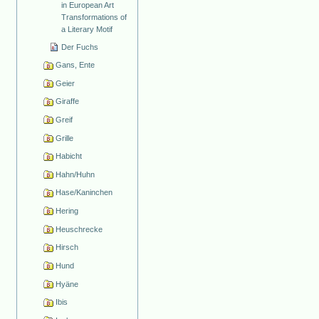
in European Art
Transformations of
a Literary Motif
Der Fuchs
Gans, Ente
Geier
Giraffe
Greif
Grille
Habicht
Hahn/Huhn
Hase/Kaninchen
Hering
Heuschrecke
Hirsch
Hund
Hyäne
Ibis