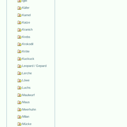
Igel
Käfer
Kamel
Katze
Kranich
Krebs
Krokodil
Kröte
Kuckuck
Leopard / Gepard
Lerche
Löwe
Luchs
Maulwurf
Maus
Meerhuhn
Milan
Mücke