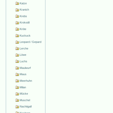
Katze
Kranich
Krebs
Krokodil
Kröte
Kuckuck
Leopard / Gepard
Lerche
Löwe
Luchs
Maulwurf
Maus
Meerhuhn
Milan
Mücke
Muschel
Nachtigall
Nashorn