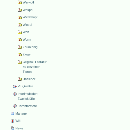
Werwolf
Wespe
Wiedehopf
Wiesel
Wolf
Wurm
Zaunkönig
Ziege
Original: Literatur
zu einzelnen
Tieren
Unsicher
VI. Quellen
Interimsfolder:
Zweifelsfälle
Listenformate
Manage
Wiki
News