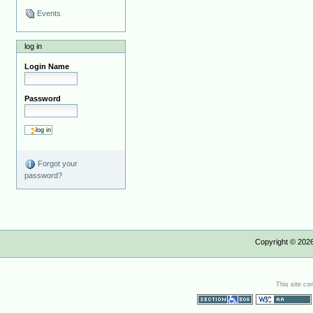
Events
log in
Login Name
Password
Forgot your
password?
Copyright ©
202
This site co
Section 508
WCAG