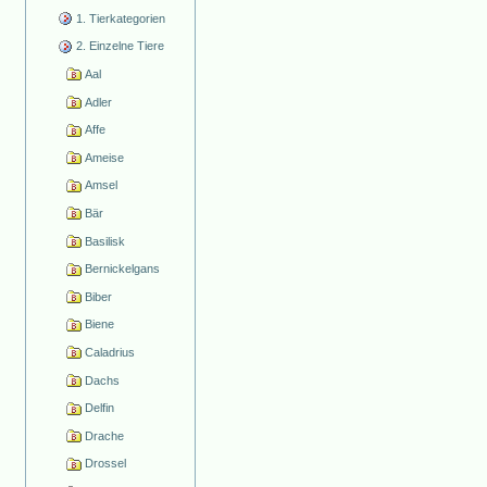
1. Tierkategorien
2. Einzelne Tiere
Aal
Adler
Affe
Ameise
Amsel
Bär
Basilisk
Bernickelgans
Biber
Biene
Caladrius
Dachs
Delfin
Drache
Drossel