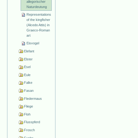
allegorischer
Naturdeutung
Representations
of the kingfisher
(Alcedo Attis) in
Graeco-Roman
art
Eisvogel
Elefant
Elster
Esel
Eule
Falke
Fasan
Fledermaus
Fliege
Floh
Flusspferd
Frosch
Fuchs