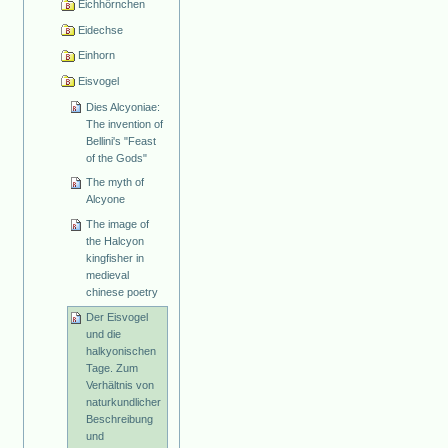
Eichhörnchen
Eidechse
Einhorn
Eisvogel
Dies Alcyoniae:
The invention of
Bellini's "Feast
of the Gods"
The myth of
Alcyone
The image of
the Halcyon
kingfisher in
medieval
chinese poetry
Der Eisvogel
und die
halkyonischen
Tage. Zum
Verhältnis von
naturkundlicher
Beschreibung
und