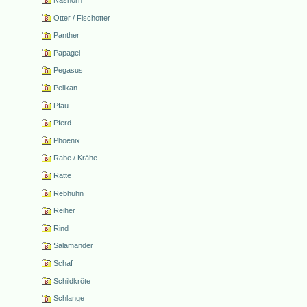
Otter / Fischotter
Panther
Papagei
Pegasus
Pelikan
Pfau
Pferd
Phoenix
Rabe / Krähe
Ratte
Rebhuhn
Reiher
Rind
Salamander
Schaf
Schildkröte
Schlange