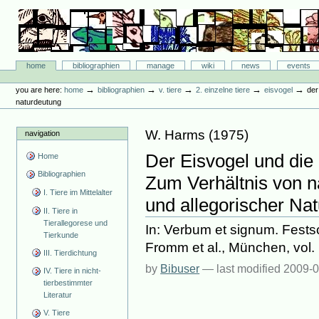
Skip
to
content.
|
Skip
Bibliographie-Portal
to
Sections
home
bibliographien
manage
wiki
news
events
navigation
Personal
tools
→
→
→
→
→
you are here:
home
bibliographien
v. tiere
2. einzelne tiere
eisvogel
der
naturdeutung
W. Harms
(
1975
)
navigation
Der Eisvogel und die
Home
Bibliographien
Zum Verhältnis von n
I. Tiere im Mittelalter
und allegorischer Na
II. Tiere in
Tierallegorese und
In: Verbum et signum. Festsc
Tierkunde
Fromm et al., München, vol. 
III. Tierdichtung
by
Bibuser
—
last modified
2009-0
IV. Tiere in nicht-
tierbestimmter
Literatur
V. Tiere