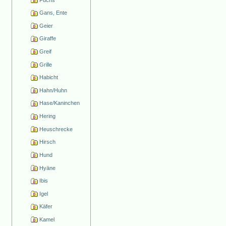
Gans, Ente
Geier
Giraffe
Greif
Grille
Habicht
Hahn/Huhn
Hase/Kaninchen
Hering
Heuschrecke
Hirsch
Hund
Hyäne
Ibis
Igel
Käfer
Kamel