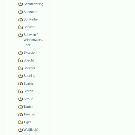
Schmetterling
Schnecke
Schwalbe
Schwan
Schwein /
Wildschwein /
Eber
Skorpion
Specht
Sperber
Sperling
Spinne
Storch
Strauß
Taube
Taucher
Tiger
Wal(fisch)