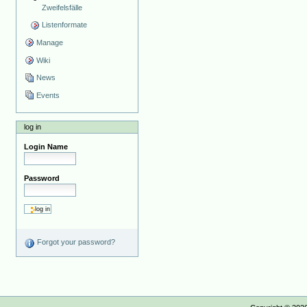
Zweifelsfälle
Listenformate
Manage
Wiki
News
Events
log in
Login Name
Password
Forgot your password?