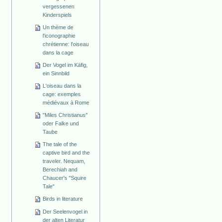
vergessenen
Kinderspiels
Un thème de
l'iconographie
chrétienne: l'oiseau
dans la cage
Der Vogel im Käfig,
ein Sinnbild
L'oiseau dans la
cage: exemples
médiévaux à Rome
"Miles Christianus"
oder Falke und
Taube
The tale of the
captive bird and the
traveler. Nequam,
Berechiah and
Chaucer's "Squire
Tale"
Birds in literature
Der Seelenvogel in
der alten Literatur