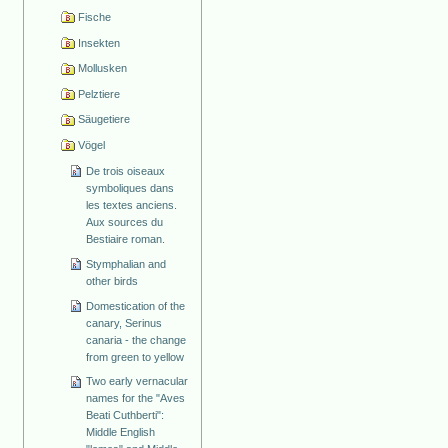
Fische
Insekten
Mollusken
Pelztiere
Säugetiere
Vögel
De trois oiseaux
symboliques dans
les textes anciens.
Aux sources du
Bestiaire roman.
Stymphalian and
other birds
Domestication of the
canary, Serinus
canaria - the change
from green to yellow
Two early vernacular
names for the "Aves
Beati Cuthberti":
Middle English