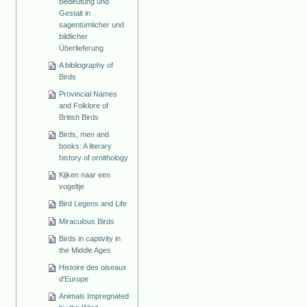
Bedeutung und
Gestalt in
sagentümlicher und
bildlicher
Überlieferung
A bibliography of
Birds
Provincial Names
and Folklore of
British Birds
Birds, men and
books: A literary
history of ornithology
Kijken naar een
vogeltje
Bird Legens and Life
Miraculous Birds
Birds in captivity in
the Middle Ages
Histoire des oiseaux
d'Europe
Animals Impregnated