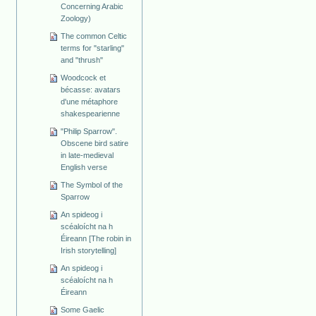
Concerning Arabic
Zoology)
The common Celtic
terms for "starling"
and "thrush"
Woodcock et
bécasse: avatars
d'une métaphore
shakespearienne
"Philip Sparrow".
Obscene bird satire
in late-medieval
English verse
The Symbol of the
Sparrow
An spideog i
scéaloícht na h
Éireann [The robin in
Irish storytelling]
An spideog i
scéaloícht na h
Éireann
Some Gaelic