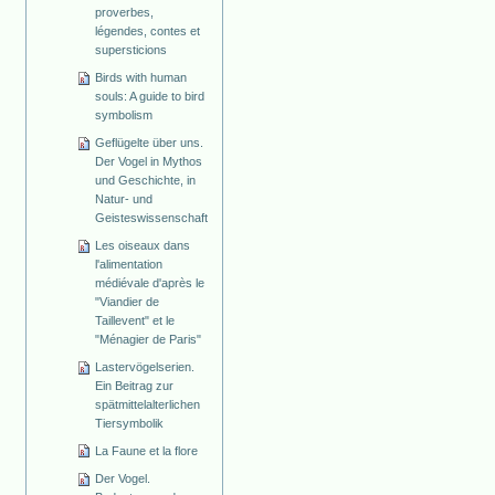
proverbes,
légendes, contes et
supersticions
Birds with human
souls: A guide to bird
symbolism
Geflügelte über uns.
Der Vogel in Mythos
und Geschichte, in
Natur- und
Geisteswissenschaft
Les oiseaux dans
l'alimentation
médiévale d'après le
"Viandier de
Taillevent" et le
"Ménagier de Paris"
Lastervögelserien.
Ein Beitrag zur
spätmittelalterlichen
Tiersymbolik
La Faune et la flore
Der Vogel.