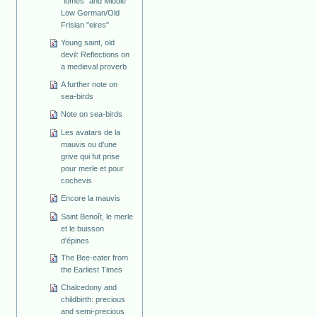
"lomes" and Middle
Low German/Old
Frisian "eires"
Young saint, old
devil: Reflections on
a medieval proverb
A further note on
sea-birds
Note on sea-birds
Les avatars de la
mauvis ou d'une
grive qui fut prise
pour merle et pour
cochevis
Encore la mauvis
Saint Benoît, le merle
et le buisson
d'épines
The Bee-eater from
the Earliest Times
Chalcedony and
childbirth: precious
and semi-precious