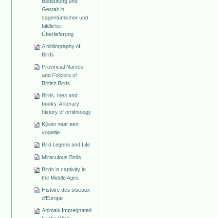
Bedeutung und
Gestalt in
sagentümlicher und
bildlicher
Überlieferung
A bibliography of
Birds
Provincial Names
and Folklore of
British Birds
Birds, men and
books: A literary
history of ornithology
Kijken naar een
vogeltje
Bird Legens and Life
Miraculous Birds
Birds in captivity in
the Middle Ages
Histoire des oiseaux
d'Europe
Animals Impregnated