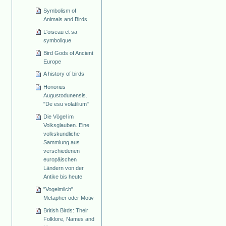
Symbolism of
Animals and Birds
L'oiseau et sa
symbolique
Bird Gods of Ancient
Europe
A history of birds
Honorius
Augustodunensis.
"De esu volatilium"
Die Vögel im
Volksglauben. Eine
volkskundliche
Sammlung aus
verschiedenen
europäischen
Ländern von der
Antike bis heute
"Vogelmilch".
Metapher oder Motiv
British Birds: Their
Folklore, Names and