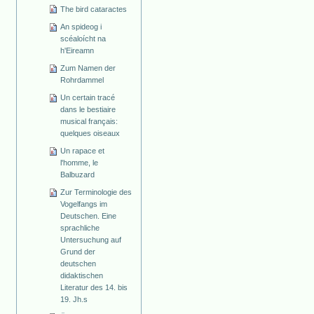
The bird cataractes
An spideog i
scéaloícht na
h'Eireamn
Zum Namen der
Rohrdammel
Un certain tracé
dans le bestiaire
musical français:
quelques oiseaux
Un rapace et
l'homme, le
Balbuzard
Zur Terminologie des
Vogelfangs im
Deutschen. Eine
sprachliche
Untersuchung auf
Grund der
deutschen
didaktischen
Literatur des 14. bis
19. Jh.s