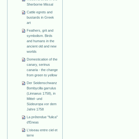
Sherborne Missal
Cattle egrets and
bustards in Greek
art
Feathers, grit and
symbolism. Birds
and humans in the
ancient old and new
worlds
Domestication of the
canary, serinus
canaria - the change
from green to yellow
Der Seidenschwanz
Bombycilla garrulus
(Linnaeus 1758), in
Mittel- und
Südeuropa vor dem
Jahre 1758
La prétendue "fulica"
d'Eneas
L'oiseau entre ciel et
terre