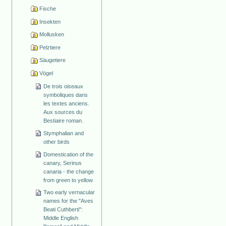
Fische
Insekten
Mollusken
Pelztiere
Säugetiere
Vögel
De trois oiseaux
symboliques dans
les textes anciens.
Aux sources du
Bestiaire roman.
Stymphalian and
other birds
Domestication of the
canary, Serinus
canaria - the change
from green to yellow
Two early vernacular
names for the "Aves
Beati Cuthberti":
Middle English