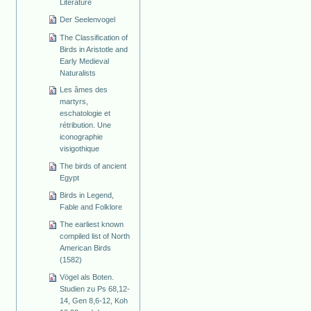
Literature
Der Seelenvogel
The Classification of
Birds in Aristotle and
Early Medieval
Naturalists
Les âmes des
martyrs,
eschatologie et
rétribution. Une
iconographie
visigothique
The birds of ancient
Egypt
Birds in Legend,
Fable and Folklore
The earliest known
compiled list of North
American Birds
(1582)
Vögel als Boten.
Studien zu Ps 68,12-
14, Gen 8,6-12, Koh