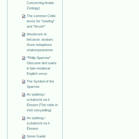
Concerning Arabic
Zoology)
The common Celtic
terms for "starling"
and "thrush"
Woodcock et
bécasse: avatars
d'une métaphore
shakespearienne
"Philip Sparrow".
Obscene bird satire
in late-medieval
English verse
The Symbol of the
Sparrow
An spideog i
scéaloícht na h
Éireann [The robin in
Irish storytelling]
An spideog i
scéaloícht na h
Éireann
Some Gaelic