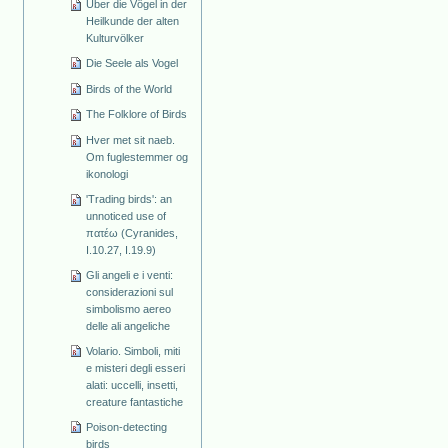
Über die Vögel in der
Heilkunde der alten
Kulturvölker
Die Seele als Vogel
Birds of the World
The Folklore of Birds
Hver met sit naeb.
Om fuglestemmer og
ikonologi
'Trading birds': an
unnoticed use of
πατέω (Cyranides,
I.10.27, I.19.9)
Gli angeli e i venti:
considerazioni sul
simbolismo aereo
delle ali angeliche
Volario. Simboli, miti
e misteri degli esseri
alati: uccelli, insetti,
creature fantastiche
Poison-detecting
birds