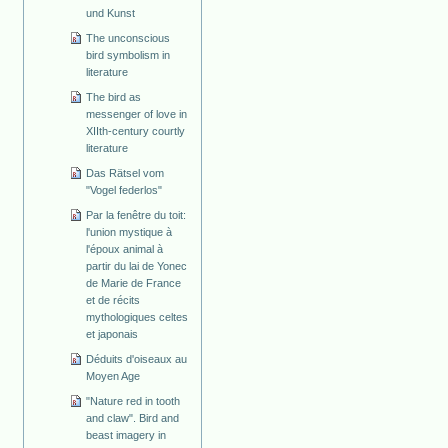
und Kunst
The unconscious
bird symbolism in
literature
The bird as
messenger of love in
XIIth-century courtly
literature
Das Rätsel vom
"Vogel federlos"
Par la fenêtre du toit:
l'union mystique à
l'époux animal à
partir du lai de Yonec
de Marie de France
et de récits
mythologiques celtes
et japonais
Déduits d'oiseaux au
Moyen Age
"Nature red in tooth
and claw". Bird and
beast imagery in