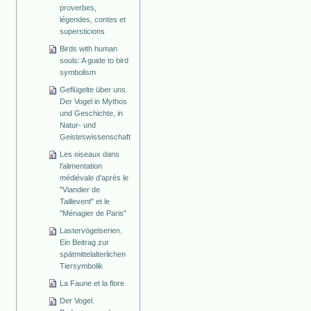
proverbes,
légendes, contes et
supersticions
Birds with human
souls: A guide to bird
symbolism
Geflügelte über uns.
Der Vogel in Mythos
und Geschichte, in
Natur- und
Geisteswissenschaft
Les oiseaux dans
l'alimentation
médiévale d'après le
"Viandier de
Taillevent" et le
"Ménagier de Paris"
Lastervögelserien.
Ein Beitrag zur
spätmittelalterlichen
Tiersymbolik
La Faune et la flore
Der Vogel.