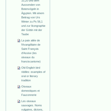
10,20 und dem
Aussenden von
Botenvögeln in
Ägypten. Mit einem
Beitrag von Urs
Winter zu Ps 56,1
und zur Ikongraphie
der Göttin mit der
Taube
La paix ailée de
l'évangéliaire de
Saint François
d'Assise (les
oiseaux du
franciscanisme)
Old English bird
riddles: examples of
oral or literary
tradition
Oiseaux
domestiques et
Fauconnerie
Les oiseaux
sauvages. Noms
vulgaires, dictons,