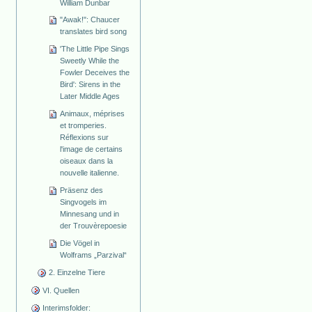
William Dunbar
"Awak!": Chaucer
translates bird song
'The Little Pipe Sings
Sweetly While the
Fowler Deceives the
Bird': Sirens in the
Later Middle Ages
Animaux, méprises
et tromperies.
Réflexions sur
l'image de certains
oiseaux dans la
nouvelle italienne.
Präsenz des
Singvogels im
Minnesang und in
der Trouvèrepoesie
Die Vögel in
Wolframs „Parzival“
2. Einzelne Tiere
VI. Quellen
Interimsfolder: