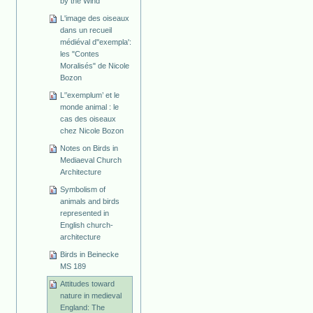
by the Wind
L'image des oiseaux
dans un recueil
médiéval d''exempla':
les "Contes
Moralisés" de Nicole
Bozon
L'’exemplum’ et le
monde animal : le
cas des oiseaux
chez Nicole Bozon
Notes on Birds in
Mediaeval Church
Architecture
Symbolism of
animals and birds
represented in
English church-
architecture
Birds in Beinecke
MS 189
Attitudes toward
nature in medieval
England: The