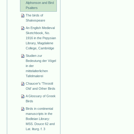
Alphonson and Bird
Psalters
The birds of
Shakespeare
An English Medieval
Sketchbook, No.
1916 in the Pepysian
Library, Magdalene
College, Cambridge
Studien zur
Bedeutung der Vögel
in der
mittelalterlichen
Tafelmalerei
Chaucer's 'Throstil
Old' and Other Birds
A Glossary of Greek
Birds
Birds in continental
manuscripts in the
Bodleian Library:
MSS. Douce 62 and
Lat. liturg. f. 3