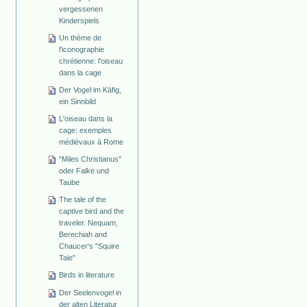
vergessenen
Kinderspiels
Un thème de
l'iconographie
chrétienne: l'oiseau
dans la cage
Der Vogel im Käfig,
ein Sinnbild
L'oiseau dans la
cage: exemples
médiévaux à Rome
"Miles Christianus"
oder Falke und
Taube
The tale of the
captive bird and the
traveler. Nequam,
Berechiah and
Chaucer's "Squire
Tale"
Birds in literature
Der Seelenvogel in
der alten Literatur