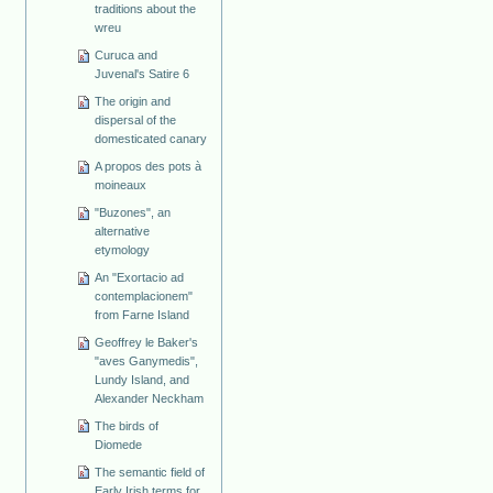
traditions about the
wreu
Curuca and
Juvenal's Satire 6
The origin and
dispersal of the
domesticated canary
A propos des pots à
moineaux
"Buzones", an
alternative
etymology
An "Exortacio ad
contemplacionem"
from Farne Island
Geoffrey le Baker's
"aves Ganymedis",
Lundy Island, and
Alexander Neckham
The birds of
Diomede
The semantic field of
Early Irish terms for