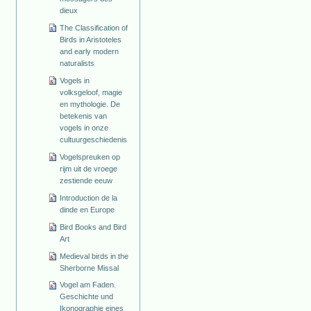
dieux
The Classification of
Birds in Aristoteles
and early modern
naturalists
Vogels in
volksgeloof, magie
en mythologie. De
betekenis van
vogels in onze
cultuurgeschiedenis
Vogelspreuken op
rijm uit de vroege
zestiende eeuw
Introduction de la
dinde en Europe
Bird Books and Bird
Art
Medieval birds in the
Sherborne Missal
Vogel am Faden.
Geschichte und
Ikonographie eines