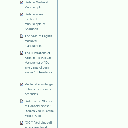
Birds in Medieval
Manuscripts
Birds in some
medieval
manuscripts at
Aberdeen
The birds of English
medieval
manuscripts
The Illustrations of
Birds in the Vatican
Manuscript of "De
arte venandi cum
avibus" of Frederick
II.
Medieval knowledge
of birds as shown in
bestiaries
Birds on the Stream
of Consciousness:
Riddles 7 to 10 of the
Exeter Book
"OCI". Voci d'uccelli
in testi medievali