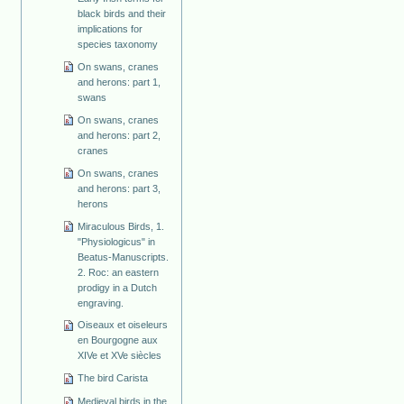
black birds and their
implications for
species taxonomy
On swans, cranes
and herons: part 1,
swans
On swans, cranes
and herons: part 2,
cranes
On swans, cranes
and herons: part 3,
herons
Miraculous Birds, 1.
"Physiologicus" in
Beatus-Manuscripts.
2. Roc: an eastern
prodigy in a Dutch
engraving.
Oiseaux et oiseleurs
en Bourgogne aux
XIVe et XVe siècles
The bird Carista
Medieval birds in the