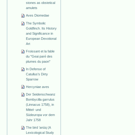
stones as obstetical
amulets
Aves Diomedae
The Symbolic
Goldfinch. Its History
and Significance in
European Devotional
Art
Froissant et la fable
du "Geai paré des
plumes du paon"
In Defense of
Catullus's Dirty
Sparrow
Hercyniae aves
Der Seidenschwanz
Bombycilla garrulus
(Linnacus 1758), in
Mittel- und
Südeuropa vor dem
Jahr 1758
The bird ’anūq (A
Lexicological Study