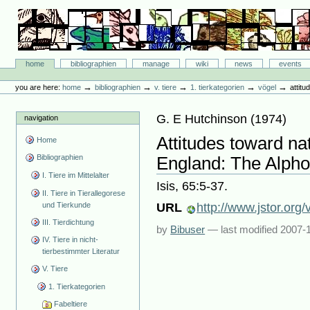
Skip
to
content.
|
Skip
Bibliographie-Portal
to
Sections
home
bibliographien
manage
wiki
news
events
navigation
Personal
tools
→
→
→
→
→
you are here:
home
bibliographien
v. tiere
1. tierkategorien
vögel
attit
G. E Hutchinson
(
1974
)
navigation
Attitudes toward na
Home
Bibliographien
England: The Alpho
I. Tiere im Mittelalter
Isis, 65:5-37.
II. Tiere in Tierallegorese
und Tierkunde
URL
http://www.jstor.or
III. Tierdichtung
by
Bibuser
—
last modified
2007-1
IV. Tiere in nicht-
tierbestimmter Literatur
V. Tiere
1. Tierkategorien
Fabeltiere