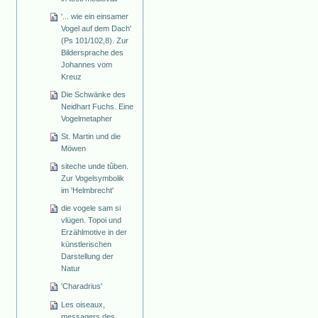
'... wie ein einsamer
Vogel auf dem Dach'
(Ps 101/102,8). Zur
Bildersprache des
Johannes vom
Kreuz
Die Schwänke des
Neidhart Fuchs. Eine
Vogelmetapher
St. Martin und die
Möwen
siteche unde tûben.
Zur Vogelsymbolik
im 'Helmbrecht'
die vogele sam si
vlügen. Topoi und
Erzählmotive in der
künstlerischen
Darstellung der
Natur
'Charadrius'
Les oiseaux,
messagers des