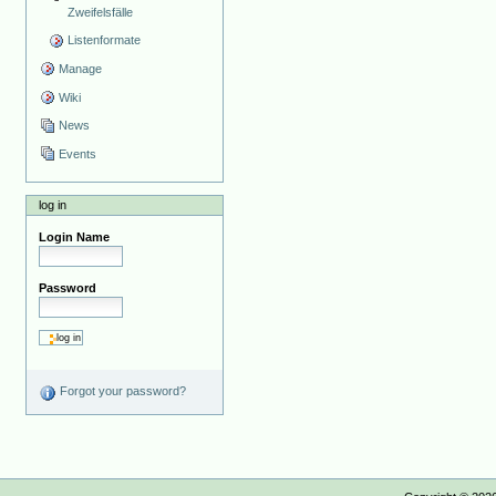
Zweifelsfälle
Listenformate
Manage
Wiki
News
Events
log in
Login Name
Password
Forgot your password?