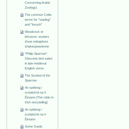
Concerning Arabic
Zoology)
The common Celtic
terms for "starling"
and "thrush"
Woodcock et
bécasse: avatars
d'une métaphore
shakespearienne
"Philip Sparrow".
Obscene bird satire
in late-medieval
English verse
The Symbol of the
Sparrow
An spideog i
scéaloícht na h
Éireann [The robin in
Irish storytelling]
An spideog i
scéaloícht na h
Éireann
Some Gaelic