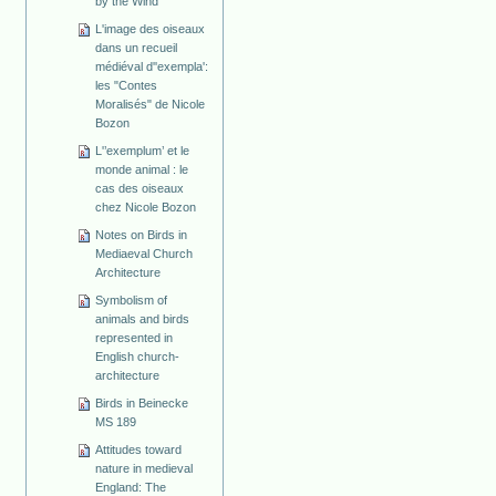
by the Wind
L'image des oiseaux
dans un recueil
médiéval d''exempla':
les "Contes
Moralisés" de Nicole
Bozon
L'’exemplum’ et le
monde animal : le
cas des oiseaux
chez Nicole Bozon
Notes on Birds in
Mediaeval Church
Architecture
Symbolism of
animals and birds
represented in
English church-
architecture
Birds in Beinecke
MS 189
Attitudes toward
nature in medieval
England: The