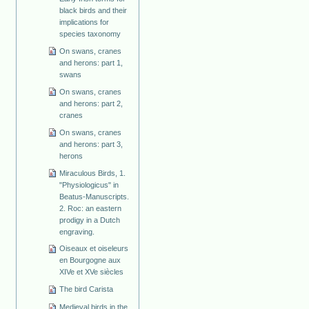
black birds and their
implications for
species taxonomy
On swans, cranes
and herons: part 1,
swans
On swans, cranes
and herons: part 2,
cranes
On swans, cranes
and herons: part 3,
herons
Miraculous Birds, 1.
"Physiologicus" in
Beatus-Manuscripts.
2. Roc: an eastern
prodigy in a Dutch
engraving.
Oiseaux et oiseleurs
en Bourgogne aux
XIVe et XVe siècles
The bird Carista
Medieval birds in the