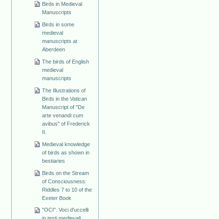
Birds in Medieval
Manuscripts
Birds in some
medieval
manuscripts at
Aberdeen
The birds of English
medieval
manuscripts
The Illustrations of
Birds in the Vatican
Manuscript of "De
arte venandi cum
avibus" of Frederick
II.
Medieval knowledge
of birds as shown in
bestiaries
Birds on the Stream
of Consciousness:
Riddles 7 to 10 of the
Exeter Book
"OCI". Voci d'uccelli
in testi medievali