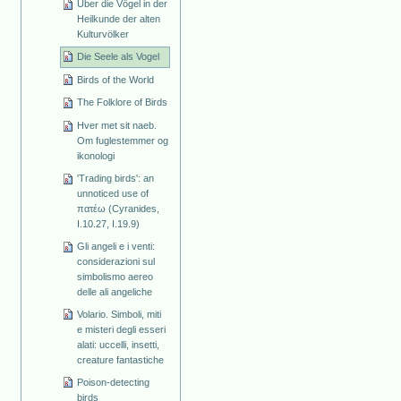
Über die Vögel in der
Heilkunde der alten
Kulturvölker
Die Seele als Vogel
Birds of the World
The Folklore of Birds
Hver met sit naeb.
Om fuglestemmer og
ikonologi
'Trading birds': an
unnoticed use of
πατέω (Cyranides,
I.10.27, I.19.9)
Gli angeli e i venti:
considerazioni sul
simbolismo aereo
delle ali angeliche
Volario. Simboli, miti
e misteri degli esseri
alati: uccelli, insetti,
creature fantastiche
Poison-detecting
birds