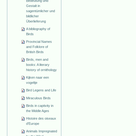
Bedeutung und
Gestalt in
sagentümlicher und
bildlicher
Überlieferung
A bibliography of
Birds
Provincial Names
and Folklore of
British Birds
Birds, men and
books: A literary
history of ornithology
Kijken naar een
vogeltje
Bird Legens and Life
Miraculous Birds
Birds in captivity in
the Middle Ages
Histoire des oiseaux
d'Europe
Animals Impregnated