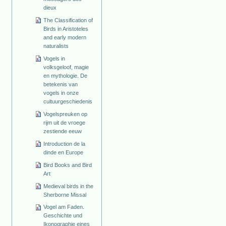
dieux
The Classification of
Birds in Aristoteles
and early modern
naturalists
Vogels in
volksgeloof, magie
en mythologie. De
betekenis van
vogels in onze
cultuurgeschiedenis
Vogelspreuken op
rijm uit de vroege
zestiende eeuw
Introduction de la
dinde en Europe
Bird Books and Bird
Art
Medieval birds in the
Sherborne Missal
Vogel am Faden.
Geschichte und
Ikonographie eines