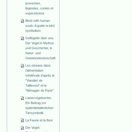
proverbes,
légendes, contes et
supersticions
Birds with human
souls: A guide to bird
symbolism
Geflügelte über uns.
Der Vogel in Mythos
und Geschichte, in
Natur- und
Geisteswissenschaft
Les oiseaux dans
l'alimentation
médiévale d'après le
"Viandier de
Taillevent" et le
"Ménagier de Paris"
Lastervögelserien.
Ein Beitrag zur
spätmittelalterlichen
Tiersymbolik
La Faune et la flore
Der Vogel.