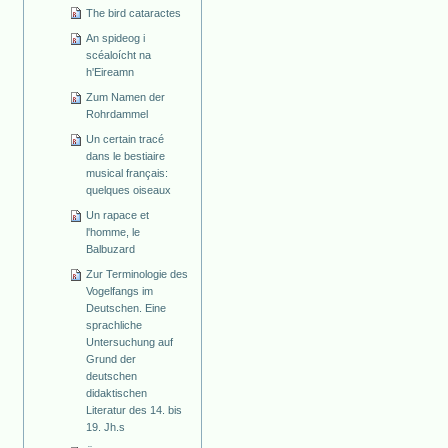
The bird cataractes
An spideog i
scéaloícht na
h'Eireamn
Zum Namen der
Rohrdammel
Un certain tracé
dans le bestiaire
musical français:
quelques oiseaux
Un rapace et
l'homme, le
Balbuzard
Zur Terminologie des
Vogelfangs im
Deutschen. Eine
sprachliche
Untersuchung auf
Grund der
deutschen
didaktischen
Literatur des 14. bis
19. Jh.s