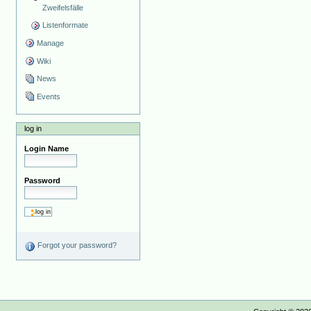
Zweifelsfälle
Listenformate
Manage
Wiki
News
Events
log in
Login Name
Password
Forgot your password?