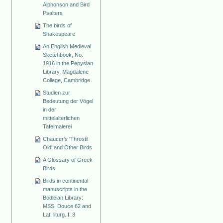
Alphonson and Bird
Psalters
The birds of
Shakespeare
An English Medieval
Sketchbook, No.
1916 in the Pepysian
Library, Magdalene
College, Cambridge
Studien zur
Bedeutung der Vögel
in der
mittelalterlichen
Tafelmalerei
Chaucer's 'Throstil
Old' and Other Birds
A Glossary of Greek
Birds
Birds in continental
manuscripts in the
Bodleian Library:
MSS. Douce 62 and
Lat. liturg. f. 3