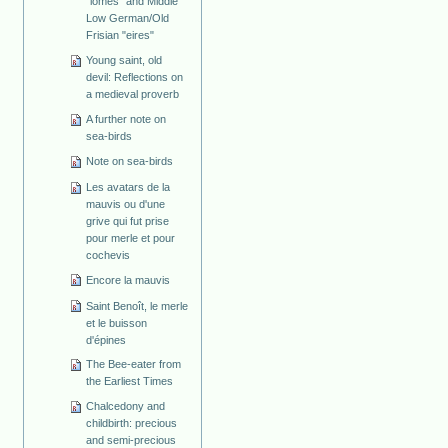
"lomes" and Middle
Low German/Old
Frisian "eires"
Young saint, old
devil: Reflections on
a medieval proverb
A further note on
sea-birds
Note on sea-birds
Les avatars de la
mauvis ou d'une
grive qui fut prise
pour merle et pour
cochevis
Encore la mauvis
Saint Benoît, le merle
et le buisson
d'épines
The Bee-eater from
the Earliest Times
Chalcedony and
childbirth: precious
and semi-precious