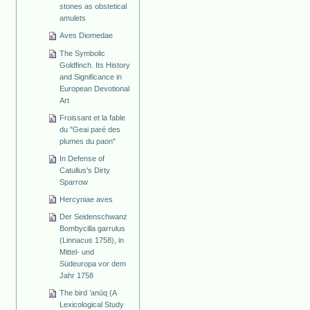
stones as obstetical
amulets
Aves Diomedae
The Symbolic
Goldfinch. Its History
and Significance in
European Devotional
Art
Froissant et la fable
du "Geai paré des
plumes du paon"
In Defense of
Catullus's Dirty
Sparrow
Hercyniae aves
Der Seidenschwanz
Bombycilla garrulus
(Linnacus 1758), in
Mittel- und
Südeuropa vor dem
Jahr 1758
The bird ’anūq (A
Lexicological Study