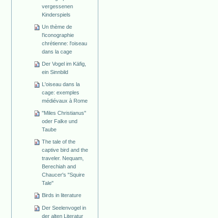
vergessenen
Kinderspiels
Un thème de
l'iconographie
chrétienne: l'oiseau
dans la cage
Der Vogel im Käfig,
ein Sinnbild
L'oiseau dans la
cage: exemples
médiévaux à Rome
"Miles Christianus"
oder Falke und
Taube
The tale of the
captive bird and the
traveler. Nequam,
Berechiah and
Chaucer's "Squire
Tale"
Birds in literature
Der Seelenvogel in
der alten Literatur