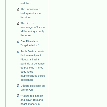
und Kunst
The unconscious
bird symbolism in
literature
The bird as
messenger of love in
XIIth-century courtly
literature
Das Rätsel vom
"Vogel federlos"
Par la fenêtre du toit:
l'union mystique à
l'époux animal à
partir du lai de Yonec
de Marie de France
et de récits
mythologiques celtes
et japonais
Déduits d'oiseaux au
Moyen Age
"Nature red in tooth
and claw". Bird and
beast imagery in