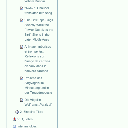
William Dunbar
"Awak!": Chaucer
translates bird song
'The Little Pipe Sings
Sweetly While the
Fowler Deceives the
Bird': Sirens in the
Later Middle Ages
Animaux, méprises
et tromperies.
Réflexions sur
l'image de certains
oiseaux dans la
nouvelle italienne.
Präsenz des
Singvogels im
Minnesang und in
der Trouvèrepoesie
Die Vögel in
Wolframs „Parzival“
2. Einzelne Tiere
VI. Quellen
Interimsfolder: