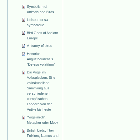
Symbolism of
Animals and Birds
L'oiseau et sa
symbolique
Bird Gods of Ancient
Europe
A history of birds
Honorius
Augustodunensis.
"De esu volatilium"
Die Vögel im
Volksglauben. Eine
volkskundliche
Sammlung aus
verschiedenen
europäischen
Ländern von der
Antike bis heute
"Vogelmilch".
Metapher oder Motiv
British Birds: Their
Folklore, Names and