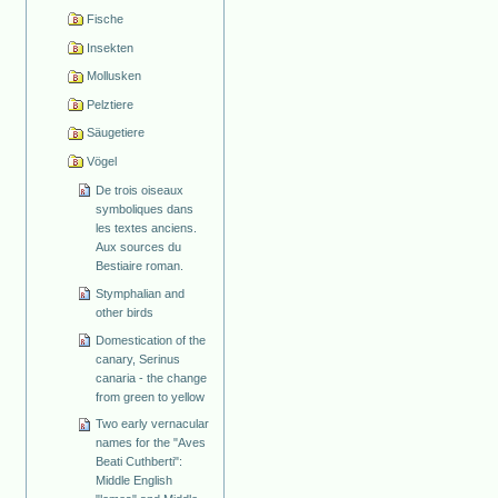
Fische
Insekten
Mollusken
Pelztiere
Säugetiere
Vögel
De trois oiseaux
symboliques dans
les textes anciens.
Aux sources du
Bestiaire roman.
Stymphalian and
other birds
Domestication of the
canary, Serinus
canaria - the change
from green to yellow
Two early vernacular
names for the "Aves
Beati Cuthberti":
Middle English