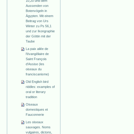
10,20 und dem
Aussenden von
Botenvögeln in
Ägypten. Mit einem
Beitrag von Urs
Winter zu Ps 56,1
und zur Ikongraphie
der Göttin mit der
Taube
La paix ailée de
l'évangéliaire de
Saint François
d'Assise (les
oiseaux du
franciscanisme)
Old English bird
riddles: examples of
oral or literary
tradition
Oiseaux
domestiques et
Fauconnerie
Les oiseaux
sauvages. Noms
vulgaires, dictons,