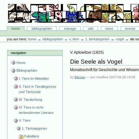
Skip
to
content.
|
Skip
Bibliographie-Portal
to
Sections
home
bibliographien
manage
wiki
news
events
navigation
Personal
tools
→
→
→
→
→
you are here:
home
bibliographien
v. tiere
1. tierkategorien
vögel
die se
V. Aptowitzer
(
1925
)
navigation
Die Seele als Vogel
Home
Monatsschrift für Geschichte und Wissen
Bibliographien
by
Bibuser
—
last modified
2007-06-28 16:00
I. Tiere im Mittelalter
II. Tiere in Tierallegorese
und Tierkunde
III. Tierdichtung
IV. Tiere in nicht-
tierbestimmter Literatur
V. Tiere
1. Tierkategorien
Fabeltiere