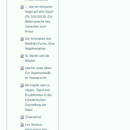
'... wie ein einsamer
Vogel auf dem Dach'
(Ps 101/102,8). Zur
Bildersprache des
Johannes vom
Kreuz
Die Schwänke des
Neidhart Fuchs. Eine
Vogelmetapher
St. Martin und die
Möwen
siteche unde tûben.
Zur Vogelsymbolik
im 'Helmbrecht'
die vogele sam si
vlügen. Topoi und
Erzählmotive in der
künstlerischen
Darstellung der
Natur
'Charadrius'
Les oiseaux,
messagers des