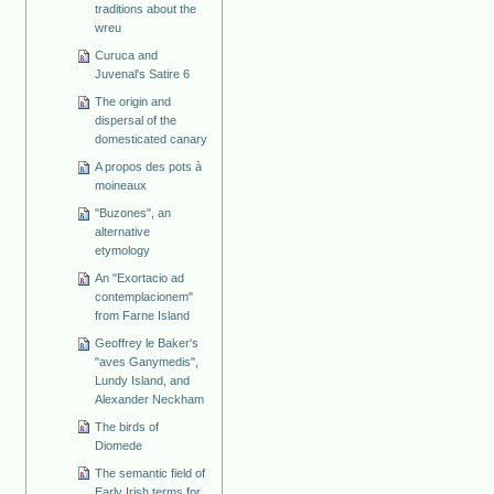
traditions about the
wreu
Curuca and
Juvenal's Satire 6
The origin and
dispersal of the
domesticated canary
A propos des pots à
moineaux
"Buzones", an
alternative
etymology
An "Exortacio ad
contemplacionem"
from Farne Island
Geoffrey le Baker's
"aves Ganymedis",
Lundy Island, and
Alexander Neckham
The birds of
Diomede
The semantic field of
Early Irish terms for