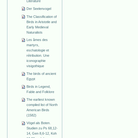
Literature
Der Seelenvogel
The Classification of
Birds in Aristotle and
Early Medieval
Naturalists
Les âmes des
martyrs,
eschatologie et
rétribution. Une
iconographie
visigothique
The birds of ancient
Egypt
Birds in Legend,
Fable and Folklore
The earliest known
compiled list of North
American Birds
(1582)
Vögel als Boten.
Studien zu Ps 68,12-
14, Gen 8,6-12, Koh