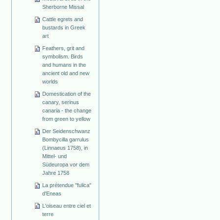
Sherborne Missal
Cattle egrets and
bustards in Greek
art
Feathers, grit and
symbolism. Birds
and humans in the
ancient old and new
worlds
Domestication of the
canary, serinus
canaria - the change
from green to yellow
Der Seidenschwanz
Bombycilla garrulus
(Linnaeus 1758), in
Mittel- und
Südeuropa vor dem
Jahre 1758
La prétendue "fulica"
d'Eneas
L'oiseau entre ciel et
terre