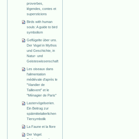
proverbes,
légendes, contes et
supersticions
Birds with human
souls: A guide to bird
symbolism
Geflügelte über uns.
Der Vogel in Mythos
und Geschichte, in
Natur- und
Geisteswissenschaft
Les oiseaux dans
l'alimentation
médiévale d'après le
"Viandier de
Taillevent" et le
"Ménagier de Paris"
Lastervögelserien.
Ein Beitrag zur
spätmittelalterlichen
Tiersymbolik
La Faune et la flore
Der Vogel.