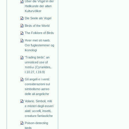
Über die Vögel in der
Heilkunde der alten
Kulturvölker
Die Seele als Vogel
Birds of the World
The Folklore of Birds
Hver met sit naeb.
Om fuglestemmer og
ikonologi
'Trading birds': an
unnoticed use of
πατέω (Cyranides,
I.10.27, I.19.9)
Gli angeli e i venti:
considerazioni sul
simbolismo aereo
delle ali angeliche
Volario. Simboli, miti
e misteri degli esseri
alati: uccelli, insetti,
creature fantastiche
Poison-detecting
birds