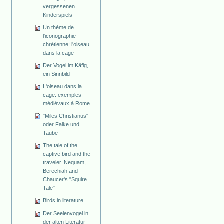
vergessenen
Kinderspiels
Un thème de
l'iconographie
chrétienne: l'oiseau
dans la cage
Der Vogel im Käfig,
ein Sinnbild
L'oiseau dans la
cage: exemples
médiévaux à Rome
"Miles Christianus"
oder Falke und
Taube
The tale of the
captive bird and the
traveler. Nequam,
Berechiah and
Chaucer's "Squire
Tale"
Birds in literature
Der Seelenvogel in
der alten Literatur