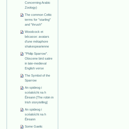
Concerning Arabic
Zoology)
The common Celtic
terms for "starling"
and "thrush"
Woodcock et
bécasse: avatars
d'une métaphore
shakespearienne
"Philip Sparrow".
Obscene bird satire
in late-medieval
English verse
The Symbol of the
Sparrow
An spideog i
scéaloícht na h
Éireann [The robin in
Irish storytelling]
An spideog i
scéaloícht na h
Éireann
Some Gaelic