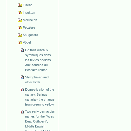
Fische
Insekten
Mollusken
Pelztiere
Säugetiere
Vögel
De trois oiseaux
symboliques dans
les textes anciens.
Aux sources du
Bestiaire roman.
Stymphalian and
other birds
Domestication of the
canary, Serinus
canaria - the change
from green to yellow
Two early vernacular
names for the "Aves
Beati Cuthberti":
Middle English