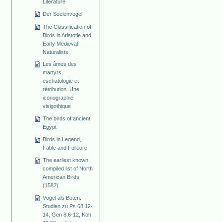
Literature
Der Seelenvogel
The Classification of
Birds in Aristotle and
Early Medieval
Naturalists
Les âmes des
martyrs,
eschatologie et
rétribution. Une
iconographie
visigothique
The birds of ancient
Egypt
Birds in Legend,
Fable and Folklore
The earliest known
compiled list of North
American Birds
(1582)
Vögel als Boten.
Studien zu Ps 68,12-
14, Gen 8,6-12, Koh