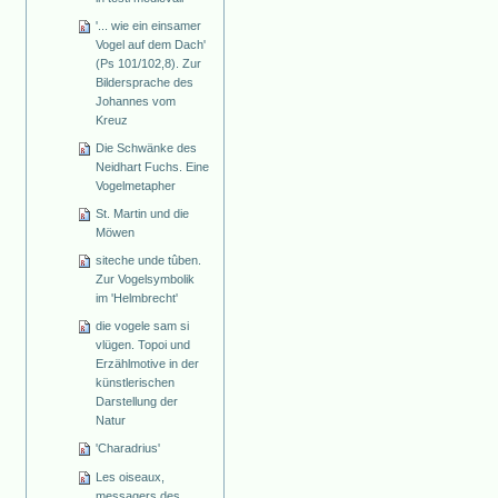
'... wie ein einsamer
Vogel auf dem Dach'
(Ps 101/102,8). Zur
Bildersprache des
Johannes vom
Kreuz
Die Schwänke des
Neidhart Fuchs. Eine
Vogelmetapher
St. Martin und die
Möwen
siteche unde tûben.
Zur Vogelsymbolik
im 'Helmbrecht'
die vogele sam si
vlügen. Topoi und
Erzählmotive in der
künstlerischen
Darstellung der
Natur
'Charadrius'
Les oiseaux,
messagers des