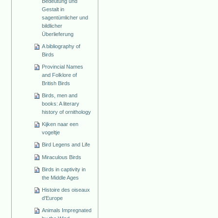
Bedeutung und
Gestalt in
sagentümlicher und
bildlicher
Überlieferung
A bibliography of
Birds
Provincial Names
and Folklore of
British Birds
Birds, men and
books: A literary
history of ornithology
Kijken naar een
vogeltje
Bird Legens and Life
Miraculous Birds
Birds in captivity in
the Middle Ages
Histoire des oiseaux
d'Europe
Animals Impregnated