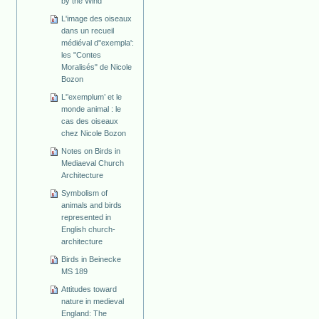
by the Wind
L'image des oiseaux
dans un recueil
médiéval d''exempla':
les "Contes
Moralisés" de Nicole
Bozon
L'’exemplum’ et le
monde animal : le
cas des oiseaux
chez Nicole Bozon
Notes on Birds in
Mediaeval Church
Architecture
Symbolism of
animals and birds
represented in
English church-
architecture
Birds in Beinecke
MS 189
Attitudes toward
nature in medieval
England: The