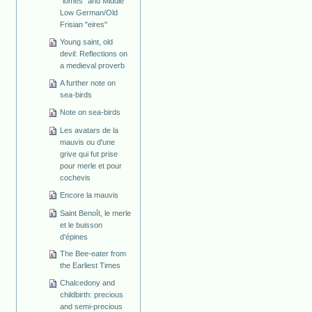
"lomes" and Middle
Low German/Old
Frisian "eires"
Young saint, old
devil: Reflections on
a medieval proverb
A further note on
sea-birds
Note on sea-birds
Les avatars de la
mauvis ou d'une
grive qui fut prise
pour merle et pour
cochevis
Encore la mauvis
Saint Benoît, le merle
et le buisson
d'épines
The Bee-eater from
the Earliest Times
Chalcedony and
childbirth: precious
and semi-precious