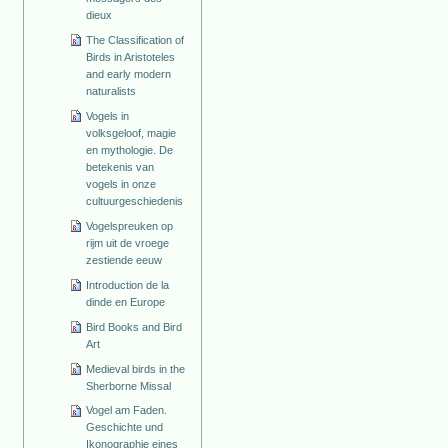
dieux
The Classification of
Birds in Aristoteles
and early modern
naturalists
Vogels in
volksgeloof, magie
en mythologie. De
betekenis van
vogels in onze
cultuurgeschiedenis
Vogelspreuken op
rijm uit de vroege
zestiende eeuw
Introduction de la
dinde en Europe
Bird Books and Bird
Art
Medieval birds in the
Sherborne Missal
Vogel am Faden.
Geschichte und
Ikonographie eines