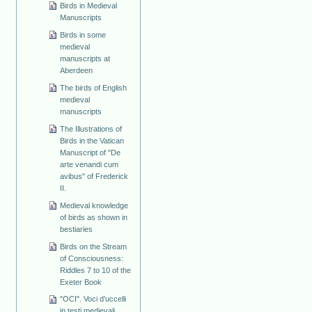
Birds in Medieval
Manuscripts
Birds in some
medieval
manuscripts at
Aberdeen
The birds of English
medieval
manuscripts
The Illustrations of
Birds in the Vatican
Manuscript of "De
arte venandi cum
avibus" of Frederick
II.
Medieval knowledge
of birds as shown in
bestiaries
Birds on the Stream
of Consciousness:
Riddles 7 to 10 of the
Exeter Book
"OCI". Voci d'uccelli
in testi medievali