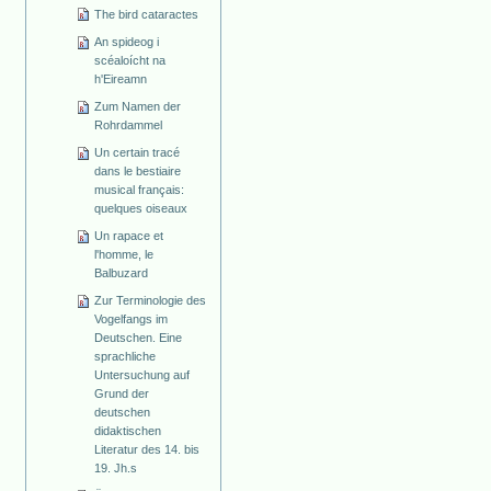
The bird cataractes
An spideog i
scéaloícht na
h'Eireamn
Zum Namen der
Rohrdammel
Un certain tracé
dans le bestiaire
musical français:
quelques oiseaux
Un rapace et
l'homme, le
Balbuzard
Zur Terminologie des
Vogelfangs im
Deutschen. Eine
sprachliche
Untersuchung auf
Grund der
deutschen
didaktischen
Literatur des 14. bis
19. Jh.s