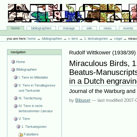
Skip
to
content.
|
Skip
Bibliographie-Portal
to
Sections
home
bibliographien
manage
wiki
news
events
navigation
Personal
tools
→
→
→
→
→
you are here:
home
bibliographien
v. tiere
1. tierkategorien
vögel
miracu
Rudolf Wittkower
(
1938/39
)
navigation
Miraculous Birds, 1
Home
Bibliographien
Beatus-Manuscripts
I. Tiere im Mittelalter
in a Dutch engravin
II. Tiere in Tierallegorese
Journal of the Warburg and 
und Tierkunde
III. Tierdichtung
by
Bibuser
—
last modified
2007-0
IV. Tiere in nicht-
tierbestimmter Literatur
V. Tiere
1. Tierkategorien
Fabeltiere