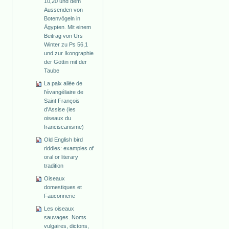
10,20 und dem
Aussenden von
Botenvögeln in
Ägypten. Mit einem
Beitrag von Urs
Winter zu Ps 56,1
und zur Ikongraphie
der Göttin mit der
Taube
La paix ailée de
l'évangéliaire de
Saint François
d'Assise (les
oiseaux du
franciscanisme)
Old English bird
riddles: examples of
oral or literary
tradition
Oiseaux
domestiques et
Fauconnerie
Les oiseaux
sauvages. Noms
vulgaires, dictons,