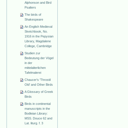
Alphonson and Bird
Psalters
The birds of
Shakespeare
An English Medieval
Sketchbook, No.
1916 in the Pepysian
Library, Magdalene
College, Cambridge
Studien zur
Bedeutung der Vögel
in der
mittelalterlichen
Tafelmalerei
Chaucer's 'Throstil
Old' and Other Birds
A Glossary of Greek
Birds
Birds in continental
manuscripts in the
Bodleian Library:
MSS. Douce 62 and
Lat. liturg. f. 3