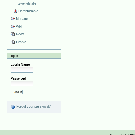
Zweifelsfälle
Listenformate
Manage
Wiki
News
Events
log in
Login Name
Password
Forgot your password?