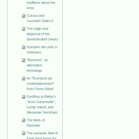
traditions about the
wreu
Curuca and
Juvenal's Satire 6
The origin and
dispersal of the
domesticated canary
A propos des pots à
moineaux
"Buzones", an
alternative
etymology
An "Exortacio ad
contemplacionem"
from Farne Island
Geoffrey le Baker's
"aves Ganymedis",
Lundy Island, and
Alexander Neckham
The birds of
Diomede
The semantic field of
Early Irish terms for