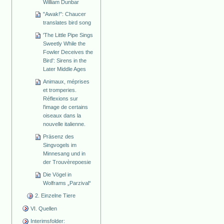
William Dunbar
"Awak!": Chaucer
translates bird song
'The Little Pipe Sings
Sweetly While the
Fowler Deceives the
Bird': Sirens in the
Later Middle Ages
Animaux, méprises
et tromperies.
Réflexions sur
l'image de certains
oiseaux dans la
nouvelle italienne.
Präsenz des
Singvogels im
Minnesang und in
der Trouvèrepoesie
Die Vögel in
Wolframs „Parzival“
2. Einzelne Tiere
VI. Quellen
Interimsfolder: