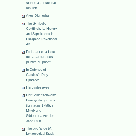
stones as obstetical
amulets
Aves Diomedae
The Symbolic
Goldfinch. Its History
and Significance in
European Devotional
Art
Froissant et la fable
du "Geai paré des
plumes du paon"
In Defense of
Catullus's Dirty
Sparrow
Hercyniae aves
Der Seidenschwanz
Bombycilla garrulus
(Linnacus 1758), in
Mittel- und
Südeuropa vor dem
Jahr 1758
The bird ’anūq (A
Lexicological Study