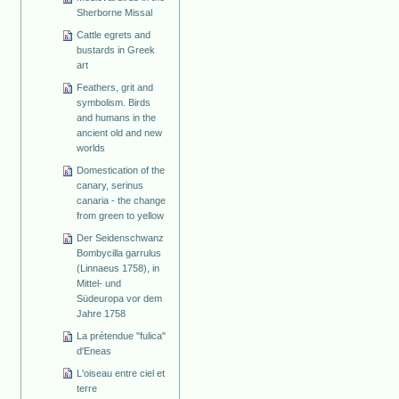
Sherborne Missal
Cattle egrets and
bustards in Greek
art
Feathers, grit and
symbolism. Birds
and humans in the
ancient old and new
worlds
Domestication of the
canary, serinus
canaria - the change
from green to yellow
Der Seidenschwanz
Bombycilla garrulus
(Linnaeus 1758), in
Mittel- und
Südeuropa vor dem
Jahre 1758
La prétendue "fulica"
d'Eneas
L'oiseau entre ciel et
terre