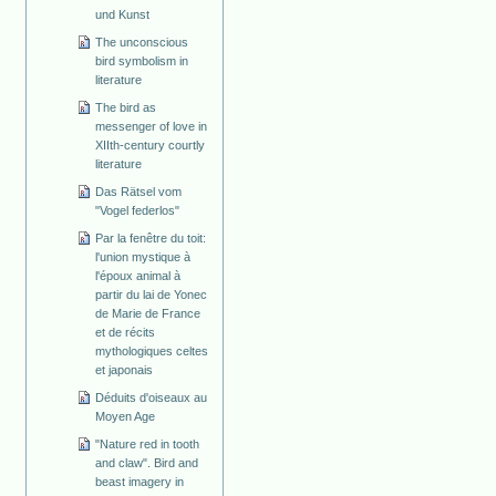
und Kunst
The unconscious
bird symbolism in
literature
The bird as
messenger of love in
XIIth-century courtly
literature
Das Rätsel vom
"Vogel federlos"
Par la fenêtre du toit:
l'union mystique à
l'époux animal à
partir du lai de Yonec
de Marie de France
et de récits
mythologiques celtes
et japonais
Déduits d'oiseaux au
Moyen Age
"Nature red in tooth
and claw". Bird and
beast imagery in