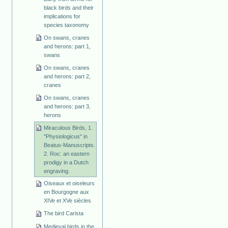
black birds and their
implications for
species taxonomy
On swans, cranes
and herons: part 1,
swans
On swans, cranes
and herons: part 2,
cranes
On swans, cranes
and herons: part 3,
herons
Miraculous Birds, 1.
"Physiologicus" in
Beatus-Manuscripts.
2. Roc: an eastern
prodigy in a Dutch
engraving.
Oiseaux et oiseleurs
en Bourgogne aux
XIVe et XVe siècles
The bird Carista
Medieval birds in the