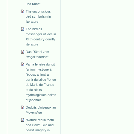
und Kunst
The unconscious
bird symbolism in
literature
The bird as
messenger of love in
XIIth-century courtly
literature
Das Rätsel vom
"Vogel federlos"
Par la fenêtre du toit:
l'union mystique à
l'époux animal à
partir du lai de Yonec
de Marie de France
et de récits
mythologiques celtes
et japonais
Déduits d'oiseaux au
Moyen Age
"Nature red in tooth
and claw". Bird and
beast imagery in