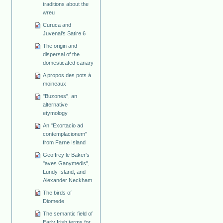
traditions about the
wreu
Curuca and
Juvenal's Satire 6
The origin and
dispersal of the
domesticated canary
A propos des pots à
moineaux
"Buzones", an
alternative
etymology
An "Exortacio ad
contemplacionem"
from Farne Island
Geoffrey le Baker's
"aves Ganymedis",
Lundy Island, and
Alexander Neckham
The birds of
Diomede
The semantic field of
Early Irish terms for