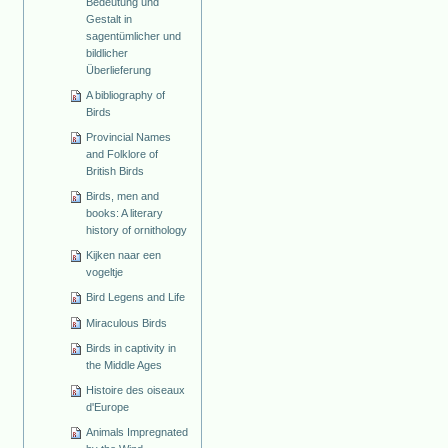
Bedeutung und
Gestalt in
sagentümlicher und
bildlicher
Überlieferung
A bibliography of
Birds
Provincial Names
and Folklore of
British Birds
Birds, men and
books: A literary
history of ornithology
Kijken naar een
vogeltje
Bird Legens and Life
Miraculous Birds
Birds in captivity in
the Middle Ages
Histoire des oiseaux
d'Europe
Animals Impregnated