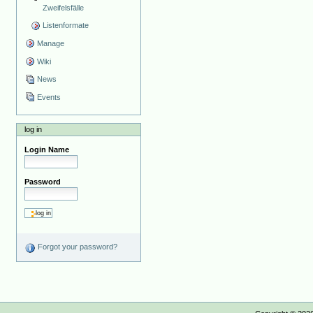
Zweifelsfälle
Listenformate
Manage
Wiki
News
Events
log in
Login Name
Password
Forgot your password?