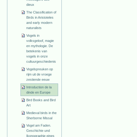
dieux
The Classification of
Birds in Aristoteles
and early modern
naturalists
Vogels in
volksgeloof, magie
en mythologie. De
betekenis van
vogels in onze
cultuurgeschiedenis
Vogelspreuken op
rijm uit de vroege
zestiende eeuw
Introduction de la
dinde en Europe
Bird Books and Bird
Art
Medieval birds in the
Sherborne Missal
Vogel am Faden.
Geschichte und
Ikonographie eines