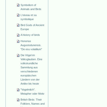
Symbolism of
Animals and Birds
L'oiseau et sa
symbolique
Bird Gods of Ancient
Europe
A history of birds
Honorius
Augustodunensis.
"De esu volatilium"
Die Vögel im
Volksglauben. Eine
volkskundliche
Sammlung aus
verschiedenen
europäischen
Ländern von der
Antike bis heute
"Vogelmilch".
Metapher oder Motiv
British Birds: Their
Folklore, Names and