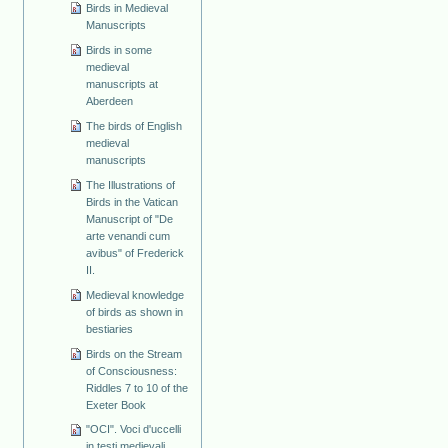
Birds in Medieval
Manuscripts
Birds in some
medieval
manuscripts at
Aberdeen
The birds of English
medieval
manuscripts
The Illustrations of
Birds in the Vatican
Manuscript of "De
arte venandi cum
avibus" of Frederick
II.
Medieval knowledge
of birds as shown in
bestiaries
Birds on the Stream
of Consciousness:
Riddles 7 to 10 of the
Exeter Book
"OCI". Voci d'uccelli
in testi medievali