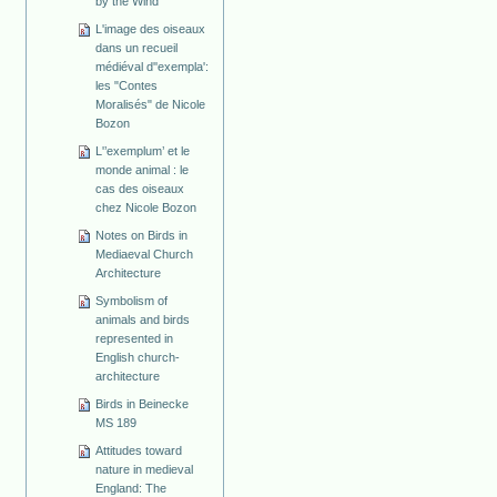
by the Wind
L'image des oiseaux
dans un recueil
médiéval d''exempla':
les "Contes
Moralisés" de Nicole
Bozon
L'’exemplum’ et le
monde animal : le
cas des oiseaux
chez Nicole Bozon
Notes on Birds in
Mediaeval Church
Architecture
Symbolism of
animals and birds
represented in
English church-
architecture
Birds in Beinecke
MS 189
Attitudes toward
nature in medieval
England: The