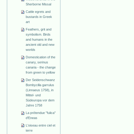
Sherborne Missal
Cattle egrets and
bustards in Greek
art
Feathers, grit and
symbolism. Birds
and humans in the
ancient old and new
worlds
Domestication of the
canary, serinus
canaria - the change
from green to yellow
Der Seidenschwanz
Bombycilla garrulus
(Linnaeus 1758), in
Mittel- und
Südeuropa vor dem
Jahre 1758
La prétendue "fulica"
d'Eneas
L'oiseau entre ciel et
terre