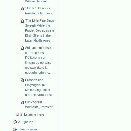
William Dunbar
"Awak!": Chaucer
translates bird song
'The Little Pipe Sings
Sweetly While the
Fowler Deceives the
Bird': Sirens in the
Later Middle Ages
Animaux, méprises
et tromperies.
Réflexions sur
l'image de certains
oiseaux dans la
nouvelle italienne.
Präsenz des
Singvogels im
Minnesang und in
der Trouvèrepoesie
Die Vögel in
Wolframs „Parzival“
2. Einzelne Tiere
VI. Quellen
Interimsfolder: