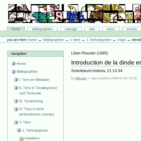
Skip
to
content.
|
Skip
Bibliographie-Portal
to
Sections
home
bibliographien
manage
wiki
news
events
navigation
Personal
tools
→
→
→
→
→
you are here:
home
bibliographien
v. tiere
1. tierkategorien
vögel
introd
Lilian Plouvier
(
1995
)
navigation
Introduction de la dinde 
Home
Scientiarum historia, 21:13-34.
Bibliographien
by
Bibuser
—
last modified
2009-01-04 22:26
I. Tiere im Mittelalter
II. Tiere in Tierallegorese
und Tierkunde
III. Tierdichtung
IV. Tiere in nicht-
tierbestimmter Literatur
V. Tiere
1. Tierkategorien
Fabeltiere