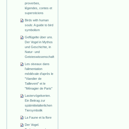
proverbes,
légendes, contes et
supersticions
Birds with human
souls: A guide to bird
symbolism
Geflügelte über uns.
Der Vogel in Mythos
und Geschichte, in
Natur- und
Geisteswissenschaft
Les oiseaux dans
l'alimentation
médiévale d'après le
"Viandier de
Taillevent" et le
"Ménagier de Paris"
Lastervögelserien.
Ein Beitrag zur
spätmittelalterlichen
Tiersymbolik
La Faune et la flore
Der Vogel.