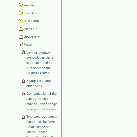
Fische
Insekten
Mollusken
Pelztiere
Säugetiere
Vögel
De trois oiseaux
symboliques dans
les textes anciens.
Aux sources du
Bestiaire roman.
Stymphalian and
other birds
Domestication of the
canary, Serinus
canaria - the change
from green to yellow
Two early vernacular
names for the "Aves
Beati Cuthberti":
Middle English