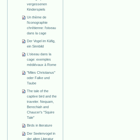
vergessenen
Kinderspiels
Un thème de
l'iconographie
chrétienne: l'oiseau
dans la cage
Der Vogel im Käfig,
ein Sinnbild
L'oiseau dans la
cage: exemples
médiévaux à Rome
"Miles Christianus"
oder Falke und
Taube
The tale of the
captive bird and the
traveler. Nequam,
Berechiah and
Chaucer's "Squire
Tale"
Birds in literature
Der Seelenvogel in
der alten Literatur