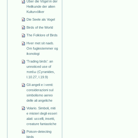
Über die Vögel in der
Heilkunde der alten
Kulturvölker
Die Seele als Vogel
Birds of the World
The Folklore of Birds
Hver met sit naeb.
Om fuglestemmer og
ikonologi
'Trading birds': an
unnoticed use of
πατέω (Cyranides,
I.10.27, I.19.9)
Gli angeli e i venti:
considerazioni sul
simbolismo aereo
delle ali angeliche
Volario. Simboli, miti
e misteri degli esseri
alati: uccelli, insetti,
creature fantastiche
Poison-detecting
birds