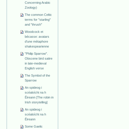
Concerning Arabic
Zoology)
The common Celtic
terms for "starling"
and "thrush"
Woodcock et
bécasse: avatars
d'une métaphore
shakespearienne
"Philip Sparrow".
Obscene bird satire
in late-medieval
English verse
The Symbol of the
Sparrow
An spideog i
scéaloícht na h
Éireann [The robin in
Irish storytelling]
An spideog i
scéaloícht na h
Éireann
Some Gaelic