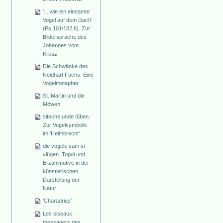
'... wie ein einsamer
Vogel auf dem Dach'
(Ps 101/102,8). Zur
Bildersprache des
Johannes vom
Kreuz
Die Schwänke des
Neidhart Fuchs. Eine
Vogelmetapher
St. Martin und die
Möwen
siteche unde tûben.
Zur Vogelsymbolik
im 'Helmbrecht'
die vogele sam si
vlügen. Topoi und
Erzählmotive in der
künstlerischen
Darstellung der
Natur
'Charadrius'
Les oiseaux,
messagers des