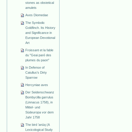
stones as obstetical
amulets
Aves Diomedae
The Symbolic
Goldfinch. Its History
and Significance in
European Devotional
Art
Froissant et la fable
du "Geai paré des
plumes du paon"
In Defense of
Catullus's Dirty
Sparrow
Hercyniae aves
Der Seidenschwanz
Bombycilla garrulus
(Linnacus 1758), in
Mittel- und
Südeuropa vor dem
Jahr 1758
The bird ’anūq (A
Lexicological Study