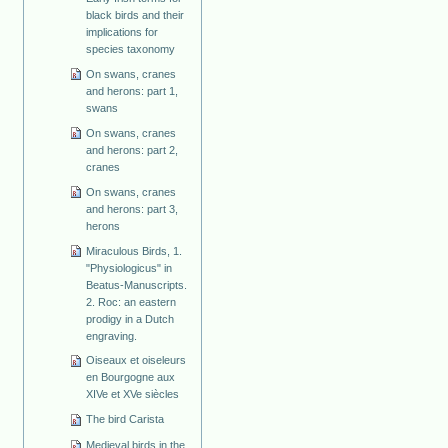
black birds and their
implications for
species taxonomy
On swans, cranes
and herons: part 1,
swans
On swans, cranes
and herons: part 2,
cranes
On swans, cranes
and herons: part 3,
herons
Miraculous Birds, 1.
"Physiologicus" in
Beatus-Manuscripts.
2. Roc: an eastern
prodigy in a Dutch
engraving.
Oiseaux et oiseleurs
en Bourgogne aux
XIVe et XVe siècles
The bird Carista
Medieval birds in the