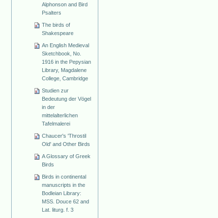
Alphonson and Bird
Psalters
The birds of
Shakespeare
An English Medieval
Sketchbook, No.
1916 in the Pepysian
Library, Magdalene
College, Cambridge
Studien zur
Bedeutung der Vögel
in der
mittelalterlichen
Tafelmalerei
Chaucer's 'Throstil
Old' and Other Birds
A Glossary of Greek
Birds
Birds in continental
manuscripts in the
Bodleian Library:
MSS. Douce 62 and
Lat. liturg. f. 3