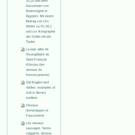
10,20 und dem
Aussenden von
Botenvögeln in
Ägypten. Mit einem
Beitrag von Urs
Winter zu Ps 56,1
und zur Ikongraphie
der Göttin mit der
Taube
La paix ailée de
l'évangéliaire de
Saint François
d'Assise (les
oiseaux du
franciscanisme)
Old English bird
riddles: examples of
oral or literary
tradition
Oiseaux
domestiques et
Fauconnerie
Les oiseaux
sauvages. Noms
vulgaires, dictons,