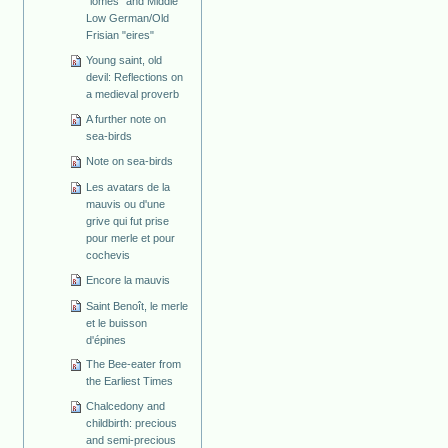
"lomes" and Middle
Low German/Old
Frisian "eires"
Young saint, old
devil: Reflections on
a medieval proverb
A further note on
sea-birds
Note on sea-birds
Les avatars de la
mauvis ou d'une
grive qui fut prise
pour merle et pour
cochevis
Encore la mauvis
Saint Benoît, le merle
et le buisson
d'épines
The Bee-eater from
the Earliest Times
Chalcedony and
childbirth: precious
and semi-precious