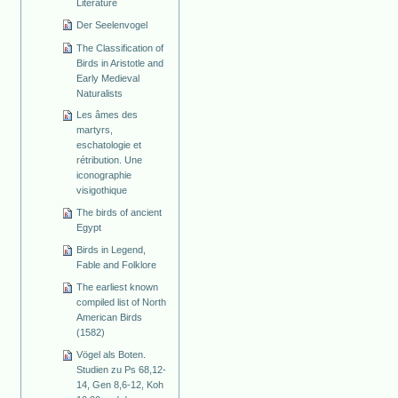
Literature
Der Seelenvogel
The Classification of
Birds in Aristotle and
Early Medieval
Naturalists
Les âmes des
martyrs,
eschatologie et
rétribution. Une
iconographie
visigothique
The birds of ancient
Egypt
Birds in Legend,
Fable and Folklore
The earliest known
compiled list of North
American Birds
(1582)
Vögel als Boten.
Studien zu Ps 68,12-
14, Gen 8,6-12, Koh