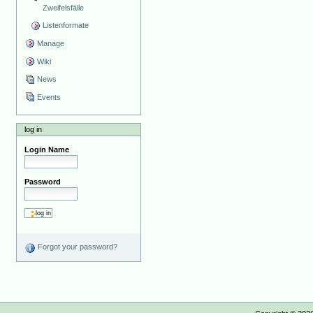
Zweifelsfälle
Listenformate
Manage
Wiki
News
Events
log in
Login Name
Password
Forgot your password?