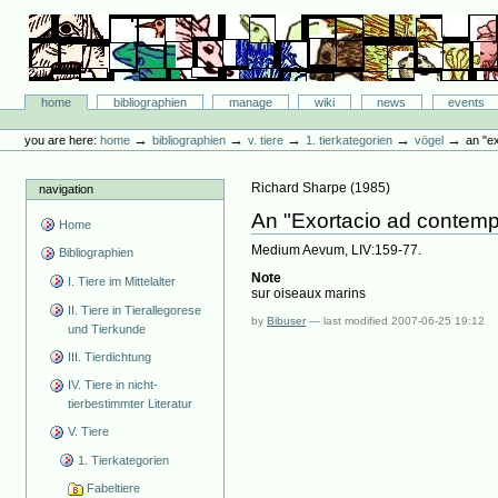
Skip
to
content.
|
Skip
Bibliographie-Portal
to
Sections
home
bibliographien
manage
wiki
news
events
navigation
Personal
tools
→
→
→
→
→
you are here:
home
bibliographien
v. tiere
1. tierkategorien
vögel
an "e
Richard Sharpe
(
1985
)
navigation
An "Exortacio ad contemp
Home
Medium Aevum, LIV:159-77.
Bibliographien
Note
I. Tiere im Mittelalter
sur oiseaux marins
II. Tiere in Tierallegorese
by
Bibuser
—
last modified
2007-06-25 19:12
und Tierkunde
III. Tierdichtung
IV. Tiere in nicht-
tierbestimmter Literatur
V. Tiere
1. Tierkategorien
Fabeltiere