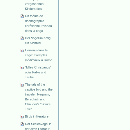
vergessenen
Kinderspiels
Un thème de
l'iconographie
chrétienne: l'oiseau
dans la cage
Der Vogel im Käfig,
ein Sinnbild
L'oiseau dans la
cage: exemples
médiévaux à Rome
"Miles Christianus"
oder Falke und
Taube
The tale of the
captive bird and the
traveler. Nequam,
Berechiah and
Chaucer's "Squire
Tale"
Birds in literature
Der Seelenvogel in
der alten Literatur