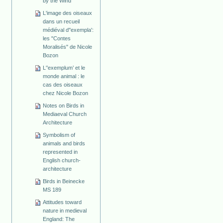
by the Wind
L'image des oiseaux
dans un recueil
médiéval d''exempla':
les "Contes
Moralisés" de Nicole
Bozon
L'’exemplum’ et le
monde animal : le
cas des oiseaux
chez Nicole Bozon
Notes on Birds in
Mediaeval Church
Architecture
Symbolism of
animals and birds
represented in
English church-
architecture
Birds in Beinecke
MS 189
Attitudes toward
nature in medieval
England: The