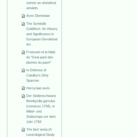
stones as obstetical
amulets
Aves Diomedae
The Symbolic
Goldfinch. Its History
and Significance in
European Devotional
Art
Froissant et la fable
du "Geai paré des
plumes du paon"
In Defense of
Catullus's Dirty
Sparrow
Hercyniae aves
Der Seidenschwanz
Bombycilla garrulus
(Linnacus 1758), in
Mittel- und
Südeuropa vor dem
Jahr 1758
The bird ’anūq (A
Lexicological Study