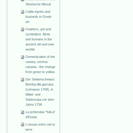
Sherborne Missal
Cattle egrets and
bustards in Greek
art
Feathers, grit and
symbolism. Birds
and humans in the
ancient old and new
worlds
Domestication of the
canary, serinus
canaria - the change
from green to yellow
Der Seidenschwanz
Bombycilla garrulus
(Linnaeus 1758), in
Mittel- und
Südeuropa vor dem
Jahre 1758
La prétendue "fulica"
d'Eneas
L'oiseau entre ciel et
terre