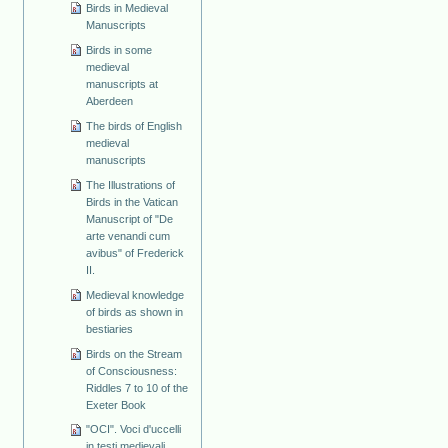
Birds in Medieval
Manuscripts
Birds in some
medieval
manuscripts at
Aberdeen
The birds of English
medieval
manuscripts
The Illustrations of
Birds in the Vatican
Manuscript of "De
arte venandi cum
avibus" of Frederick
II.
Medieval knowledge
of birds as shown in
bestiaries
Birds on the Stream
of Consciousness:
Riddles 7 to 10 of the
Exeter Book
"OCI". Voci d'uccelli
in testi medievali