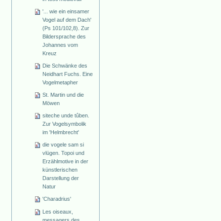
'... wie ein einsamer
Vogel auf dem Dach'
(Ps 101/102,8). Zur
Bildersprache des
Johannes vom
Kreuz
Die Schwänke des
Neidhart Fuchs. Eine
Vogelmetapher
St. Martin und die
Möwen
siteche unde tûben.
Zur Vogelsymbolik
im 'Helmbrecht'
die vogele sam si
vlügen. Topoi und
Erzählmotive in der
künstlerischen
Darstellung der
Natur
'Charadrius'
Les oiseaux,
messagers des