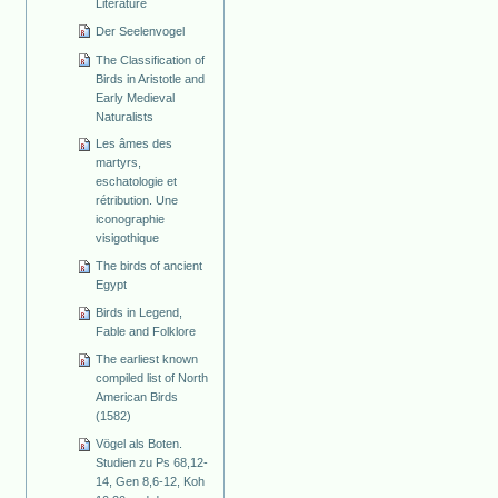
Literature
Der Seelenvogel
The Classification of
Birds in Aristotle and
Early Medieval
Naturalists
Les âmes des
martyrs,
eschatologie et
rétribution. Une
iconographie
visigothique
The birds of ancient
Egypt
Birds in Legend,
Fable and Folklore
The earliest known
compiled list of North
American Birds
(1582)
Vögel als Boten.
Studien zu Ps 68,12-
14, Gen 8,6-12, Koh