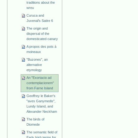
traditions about the
wreu
Curuca and
Juvenal's Satire 6
The origin and
dispersal of the
domesticated canary
A propos des pots à
moineaux
"Buzones", an
alternative
etymology
An "Exortacio ad
contemplacionem"
from Farne Island
Geoffrey le Baker's
"aves Ganymedis",
Lundy Island, and
Alexander Neckham
The birds of
Diomede
The semantic field of
Early Irish terms for