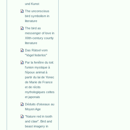
und Kunst
The unconscious
bird symbolism in
literature
The bird as
messenger of love in
XIIth-century courtly
literature
Das Rätsel vom
"Vogel federlos"
Par la fenêtre du toit:
l'union mystique à
l'époux animal à
partir du lai de Yonec
de Marie de France
et de récits
mythologiques celtes
et japonais
Déduits d'oiseaux au
Moyen Age
"Nature red in tooth
and claw". Bird and
beast imagery in