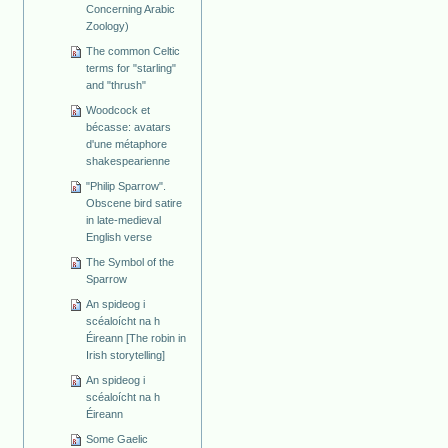
Concerning Arabic
Zoology)
The common Celtic
terms for "starling"
and "thrush"
Woodcock et
bécasse: avatars
d'une métaphore
shakespearienne
"Philip Sparrow".
Obscene bird satire
in late-medieval
English verse
The Symbol of the
Sparrow
An spideog i
scéaloícht na h
Éireann [The robin in
Irish storytelling]
An spideog i
scéaloícht na h
Éireann
Some Gaelic