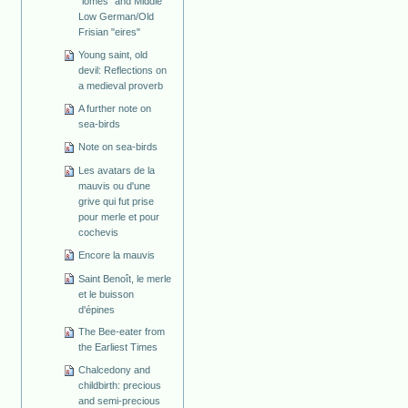
"lomes" and Middle
Low German/Old
Frisian "eires"
Young saint, old
devil: Reflections on
a medieval proverb
A further note on
sea-birds
Note on sea-birds
Les avatars de la
mauvis ou d'une
grive qui fut prise
pour merle et pour
cochevis
Encore la mauvis
Saint Benoît, le merle
et le buisson
d'épines
The Bee-eater from
the Earliest Times
Chalcedony and
childbirth: precious
and semi-precious