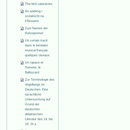
The bird cataractes
An spideog i
scéaloícht na
h'Eireamn
Zum Namen der
Rohrdammel
Un certain tracé
dans le bestiaire
musical français:
quelques oiseaux
Un rapace et
l'homme, le
Balbuzard
Zur Terminologie des
Vogelfangs im
Deutschen. Eine
sprachliche
Untersuchung auf
Grund der
deutschen
didaktischen
Literatur des 14. bis
19. Jh.s