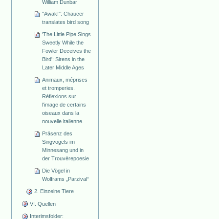
William Dunbar
"Awak!": Chaucer
translates bird song
'The Little Pipe Sings
Sweetly While the
Fowler Deceives the
Bird': Sirens in the
Later Middle Ages
Animaux, méprises
et tromperies.
Réflexions sur
l'image de certains
oiseaux dans la
nouvelle italienne.
Präsenz des
Singvogels im
Minnesang und in
der Trouvèrepoesie
Die Vögel in
Wolframs „Parzival“
2. Einzelne Tiere
VI. Quellen
Interimsfolder: