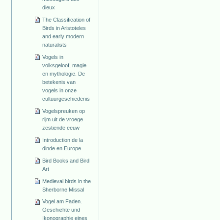
dieux
The Classification of
Birds in Aristoteles
and early modern
naturalists
Vogels in
volksgeloof, magie
en mythologie. De
betekenis van
vogels in onze
cultuurgeschiedenis
Vogelspreuken op
rijm uit de vroege
zestiende eeuw
Introduction de la
dinde en Europe
Bird Books and Bird
Art
Medieval birds in the
Sherborne Missal
Vogel am Faden.
Geschichte und
Ikonographie eines