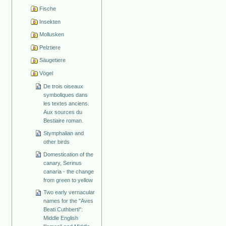
Fische
Insekten
Mollusken
Pelztiere
Säugetiere
Vögel
De trois oiseaux
symboliques dans
les textes anciens.
Aux sources du
Bestiaire roman.
Stymphalian and
other birds
Domestication of the
canary, Serinus
canaria - the change
from green to yellow
Two early vernacular
names for the "Aves
Beati Cuthberti":
Middle English