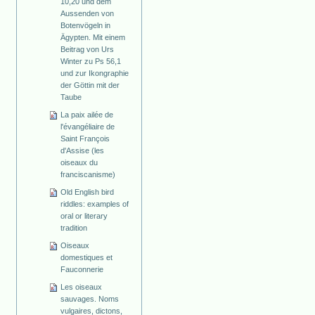
10,20 und dem
Aussenden von
Botenvögeln in
Ägypten. Mit einem
Beitrag von Urs
Winter zu Ps 56,1
und zur Ikongraphie
der Göttin mit der
Taube
La paix ailée de
l'évangéliaire de
Saint François
d'Assise (les
oiseaux du
franciscanisme)
Old English bird
riddles: examples of
oral or literary
tradition
Oiseaux
domestiques et
Fauconnerie
Les oiseaux
sauvages. Noms
vulgaires, dictons,