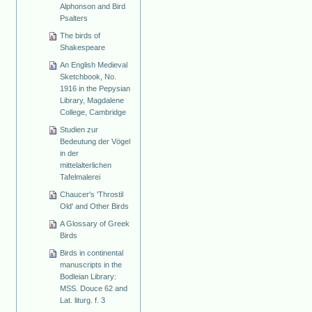
Alphonson and Bird
Psalters
The birds of
Shakespeare
An English Medieval
Sketchbook, No.
1916 in the Pepysian
Library, Magdalene
College, Cambridge
Studien zur
Bedeutung der Vögel
in der
mittelalterlichen
Tafelmalerei
Chaucer's 'Throstil
Old' and Other Birds
A Glossary of Greek
Birds
Birds in continental
manuscripts in the
Bodleian Library:
MSS. Douce 62 and
Lat. liturg. f. 3