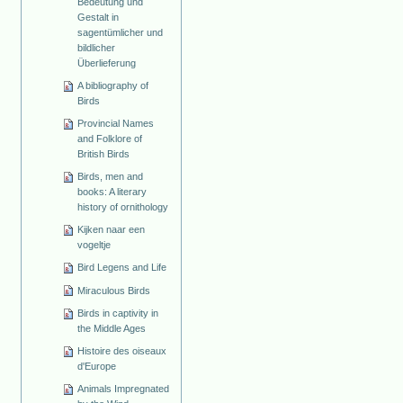
Bedeutung und
Gestalt in
sagentümlicher und
bildlicher
Überlieferung
A bibliography of
Birds
Provincial Names
and Folklore of
British Birds
Birds, men and
books: A literary
history of ornithology
Kijken naar een
vogeltje
Bird Legens and Life
Miraculous Birds
Birds in captivity in
the Middle Ages
Histoire des oiseaux
d'Europe
Animals Impregnated