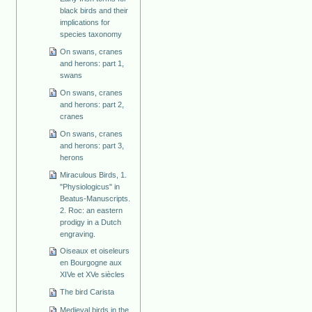
black birds and their
implications for
species taxonomy
On swans, cranes
and herons: part 1,
swans
On swans, cranes
and herons: part 2,
cranes
On swans, cranes
and herons: part 3,
herons
Miraculous Birds, 1.
"Physiologicus" in
Beatus-Manuscripts.
2. Roc: an eastern
prodigy in a Dutch
engraving.
Oiseaux et oiseleurs
en Bourgogne aux
XIVe et XVe siècles
The bird Carista
Medieval birds in the