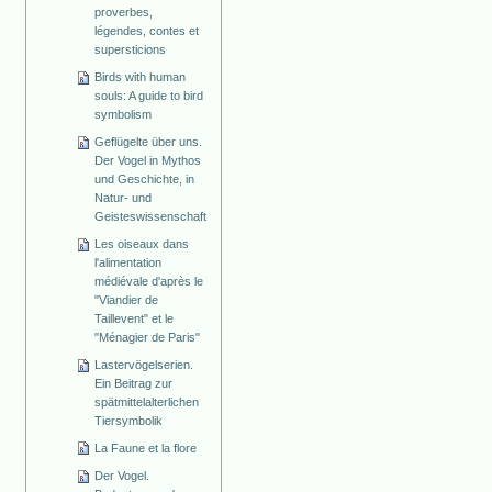
proverbes,
légendes, contes et
supersticions
Birds with human
souls: A guide to bird
symbolism
Geflügelte über uns.
Der Vogel in Mythos
und Geschichte, in
Natur- und
Geisteswissenschaft
Les oiseaux dans
l'alimentation
médiévale d'après le
"Viandier de
Taillevent" et le
"Ménagier de Paris"
Lastervögelserien.
Ein Beitrag zur
spätmittelalterlichen
Tiersymbolik
La Faune et la flore
Der Vogel.