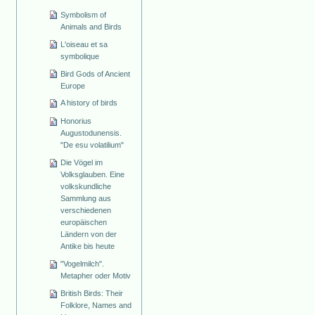
Symbolism of
Animals and Birds
L'oiseau et sa
symbolique
Bird Gods of Ancient
Europe
A history of birds
Honorius
Augustodunensis.
"De esu volatilium"
Die Vögel im
Volksglauben. Eine
volkskundliche
Sammlung aus
verschiedenen
europäischen
Ländern von der
Antike bis heute
"Vogelmilch".
Metapher oder Motiv
British Birds: Their
Folklore, Names and