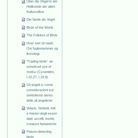
Über die Vögel in der
Heilkunde der alten
Kulturvölker
Die Seele als Vogel
Birds of the World
The Folklore of Birds
Hver met sit naeb.
Om fuglestemmer og
ikonologi
'Trading birds': an
unnoticed use of
πατέω (Cyranides,
I.10.27, I.19.9)
Gli angeli e i venti:
considerazioni sul
simbolismo aereo
delle ali angeliche
Volario. Simboli, miti
e misteri degli esseri
alati: uccelli, insetti,
creature fantastiche
Poison-detecting
birds